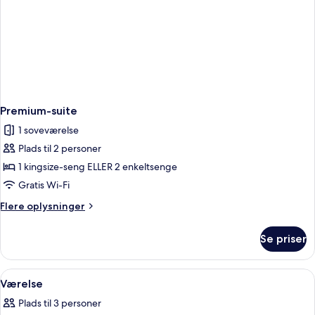
Premium-suite
1 soveværelse
Plads til 2 personer
1 kingsize-seng ELLER 2 enkeltsenge
Gratis Wi-Fi
Flere
Flere oplysninger
oplysninger
om
Se priser
Premium-
suite
Indlæs
Et soveværelse med en seng, en stol, 
5
Værelse
alle
Plads til 3 personer
billeder