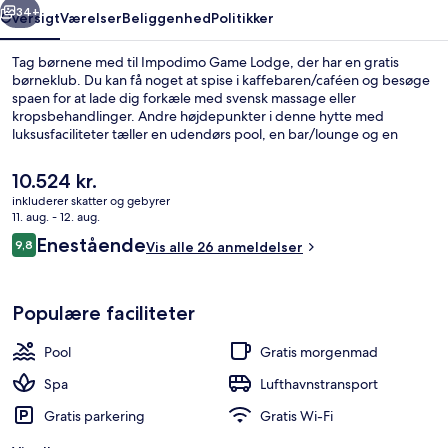
34+
Oversigt
Værelser
Beliggenhed
Politikker
Tag børnene med til Impodimo Game Lodge, der har en gratis
børneklub. Du kan få noget at spise i kaffebaren/caféen og besøge
spaen for at lade dig forkæle med svensk massage eller
kropsbehandlinger. Andre højdepunkter i denne hytte med
luksusfaciliteter tæller en udendørs pool, en bar/lounge og en
snackbar/deli.
Den
10.524 kr.
nuværende
inkluderer skatter og gebyrer
pris
11. aug. - 12. aug.
Udsigt fra overnatningsstedet
er
Anmeldelser
Enestående
9,8
Vis alle 26 anmeldelser
10.524 kr.
9,8 ud af 10.
Populære faciliteter
Pool
Gratis morgenmad
Spa
Lufthavnstransport
Gratis parkering
Gratis Wi-Fi