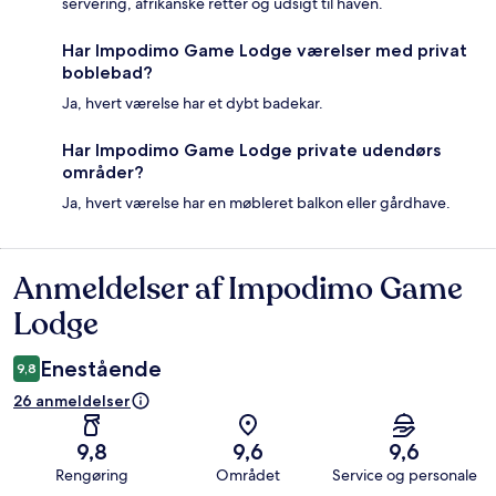
servering, afrikanske retter og udsigt til haven.
Har Impodimo Game Lodge værelser med privat
boblebad?
Ja, hvert værelse har et dybt badekar.
Har Impodimo Game Lodge private udendørs
områder?
Ja, hvert værelse har en møbleret balkon eller gårdhave.
Anmeldelser af Impodimo Game
Anmeldelser
Lodge
Enestående
9,8
26 anmeldelser
9,8
9,6
9,6
Rengøring
Området
Service og personale