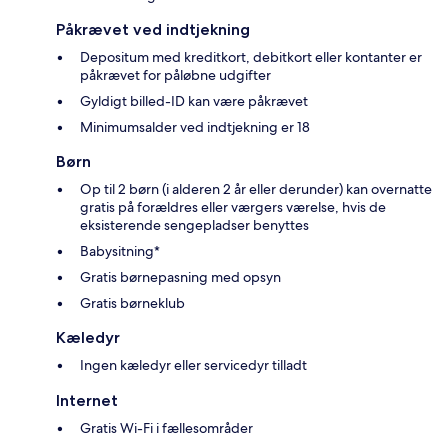
Påkrævet ved indtjekning
Depositum med kreditkort, debitkort eller kontanter er
påkrævet for påløbne udgifter
Gyldigt billed-ID kan være påkrævet
Minimumsalder ved indtjekning er 18
Børn
Op til 2 børn (i alderen 2 år eller derunder) kan overnatte
gratis på forældres eller værgers værelse, hvis de
eksisterende sengepladser benyttes
Babysitning*
Gratis børnepasning med opsyn
Gratis børneklub
Kæledyr
Ingen kæledyr eller servicedyr tilladt
Internet
Gratis Wi-Fi i fællesområder