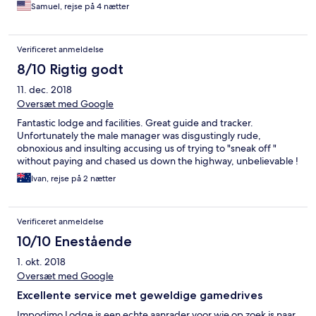
helpful. The cabins and lodges were clean and comfortable.
Samuel, rejse på 4 nætter
Would recommend Impodimo.
Verificeret anmeldelse
8/10 Rigtig godt
11. dec. 2018
Oversæt med Google
Fantastic lodge and facilities. Great guide and tracker.
Unfortunately the male manager was disgustingly rude,
obnoxious and insulting accusing us of trying to "sneak off "
without paying and chased us down the highway, unbelievable !
Ivan, rejse på 2 nætter
Verificeret anmeldelse
10/10 Enestående
1. okt. 2018
Oversæt med Google
Excellente service met geweldige gamedrives
Impodimo Lodge is een echte aanrader voor wie op zoek is naar