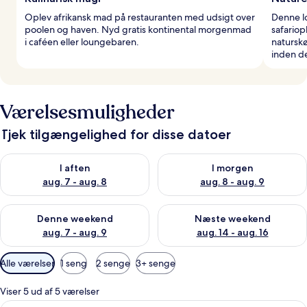
Oplev afrikansk mad på restauranten med udsigt over
Denne lo
poolen og haven. Nyd gratis kontinental morgenmad
safariop
i caféen eller loungebaren.
naturskø
inden de
Værelsesmuligheder
Tjek tilgængelighed for disse datoer
Tjek tilgængelighed for i aften aug. 7 - aug. 8
Tjek tilgængelighed for i morg
I aften
I morgen
aug. 7 - aug. 8
aug. 8 - aug. 9
Tjek tilgængelighed for denne weekend aug. 7 - aug. 9
Tjek tilgængelighed for næste
Denne weekend
Næste weekend
aug. 7 - aug. 9
aug. 14 - aug. 16
Tilgængelige
Alle værelser
1 seng
2 senge
3+ senge
filtre
for
Viser 5 ud af 5 værelser
værelser
Et soveværelse med en stor seng, et si