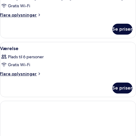
Gratis Wi-Fi
Flere
Flere oplysninger
oplysninger
om
Se priser
Deluxe-
suite
Indlæs
Et soveværelse med en seng, et siddeo
8
Værelse
alle
Plads til 6 personer
billeder
Gratis Wi-Fi
af
Værelse
Flere
Flere oplysninger
oplysninger
om
Se priser
Værelse