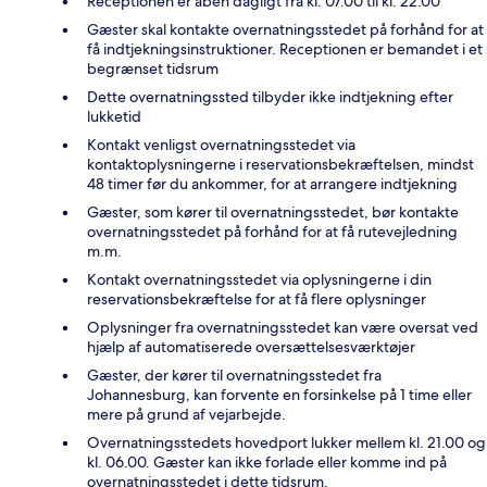
Receptionen er åben dagligt fra kl. 07.00 til kl. 22.00
Gæster skal kontakte overnatningsstedet på forhånd for at
få indtjekningsinstruktioner. Receptionen er bemandet i et
begrænset tidsrum
Dette overnatningssted tilbyder ikke indtjekning efter
lukketid
Kontakt venligst overnatningsstedet via
kontaktoplysningerne i reservationsbekræftelsen, mindst
48 timer før du ankommer, for at arrangere indtjekning
Gæster, som kører til overnatningsstedet, bør kontakte
overnatningsstedet på forhånd for at få rutevejledning
m.m.
Kontakt overnatningsstedet via oplysningerne i din
reservationsbekræftelse for at få flere oplysninger
Oplysninger fra overnatningsstedet kan være oversat ved
hjælp af automatiserede oversættelsesværktøjer
Gæster, der kører til overnatningsstedet fra
Johannesburg, kan forvente en forsinkelse på 1 time eller
mere på grund af vejarbejde.
Overnatningsstedets hovedport lukker mellem kl. 21.00 og
kl. 06.00. Gæster kan ikke forlade eller komme ind på
overnatningsstedet i dette tidsrum.