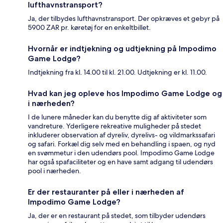
lufthavnstransport?
Ja, der tilbydes lufthavnstransport. Der opkræves et gebyr på
5900 ZAR pr. køretøj for en enkeltbillet.
Hvornår er indtjekning og udtjekning på Impodimo
Game Lodge?
Indtjekning fra kl. 14.00 til kl. 21.00. Udtjekning er kl. 11.00.
Hvad kan jeg opleve hos Impodimo Game Lodge og
i nærheden?
I de lunere måneder kan du benytte dig af aktiviteter som
vandreture. Yderligere rekreative muligheder på stedet
inkluderer observation af dyreliv, dyrelivs- og vildmarkssafari
og safari. Forkæl dig selv med en behandling i spaen, og nyd
en svømmetur i den udendørs pool. Impodimo Game Lodge
har også spafaciliteter og en have samt adgang til udendørs
pool i nærheden.
Er der restauranter på eller i nærheden af
Impodimo Game Lodge?
Ja, der er en restaurant på stedet, som tilbyder udendørs