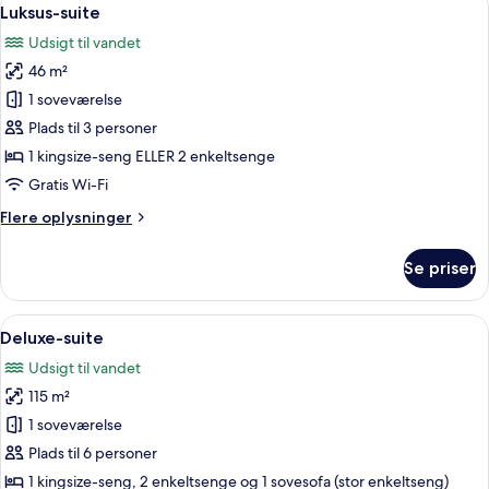
Indlæs
5
Luksus-suite
alle
Udsigt til vandet
billeder
46 m²
af
Luksus-
1 soveværelse
suite
Plads til 3 personer
1 kingsize-seng ELLER 2 enkeltsenge
Gratis Wi-Fi
Flere
Flere oplysninger
oplysninger
om
Se priser
Luksus-
suite
Indlæs
En rummelig stue med et stort vindue d
8
Deluxe-suite
alle
Udsigt til vandet
billeder
115 m²
af
Deluxe-
1 soveværelse
suite
Plads til 6 personer
1 kingsize-seng, 2 enkeltsenge og 1 sovesofa (stor enkeltseng)