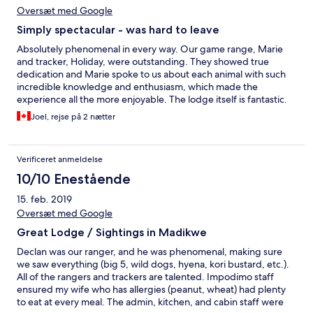
of the other Madikwe lodges but I really can't think why you
Oversæt med Google
would! We would love to come back.
Simply spectacular - was hard to leave
Absolutely phenomenal in every way. Our game range, Marie
and tracker, Holiday, were outstanding. They showed true
dedication and Marie spoke to us about each animal with such
incredible knowledge and enthusiasm, which made the
experience all the more enjoyable. The lodge itself is fantastic.
You get real 5 star service, with excellent food and the location
Joel, rejse på 2 nætter
is second to none. The animals come right close to the lodge
and really enhance the experience. We saw tons of animals,
including all of the big 5 and we cannot wait to go back!
Verificeret anmeldelse
10/10 Enestående
15. feb. 2019
Oversæt med Google
Great Lodge / Sightings in Madikwe
Declan was our ranger, and he was phenomenal, making sure
we saw everything (big 5, wild dogs, hyena, kori bustard, etc.).
All of the rangers and trackers are talented. Impodimo staff
ensured my wife who has allergies (peanut, wheat) had plenty
to eat at every meal. The admin, kitchen, and cabin staff were