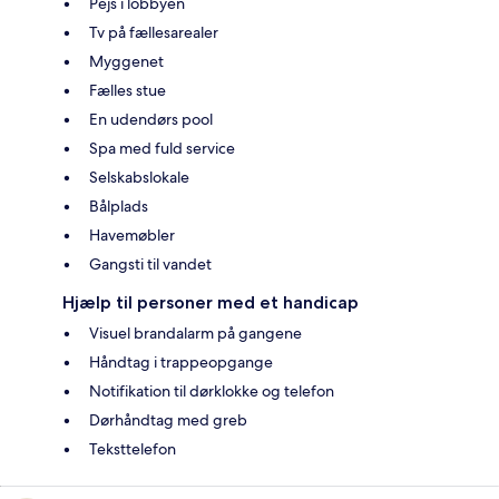
Pejs i lobbyen
Tv på fællesarealer
Myggenet
Fælles stue
En udendørs pool
Spa med fuld service
Selskabslokale
Bålplads
Havemøbler
Gangsti til vandet
Hjælp til personer med et handicap
Visuel brandalarm på gangene
Håndtag i trappeopgange
Notifikation til dørklokke og telefon
Dørhåndtag med greb
Teksttelefon