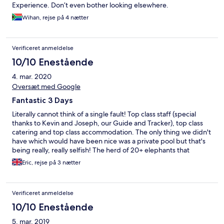
Experience. Don’t even bother looking elsewhere.
Wihan, rejse på 4 nætter
Verificeret anmeldelse
10/10 Enestående
4. mar. 2020
Oversæt med Google
Fantastic 3 Days
Literally cannot think of a single fault! Top class staff (special
thanks to Kevin and Joseph, our Guide and Tracker), top class
catering and top class accommodation. The only thing we didn't
have which would have been nice was a private pool but that's
being really, really selfish! The herd of 20+ elephants that
wandered through the grounds on our last day was spectacular
Eric, rejse på 3 nætter
- we were literally standing 10 feet from them as they ambled
past. The hide at the watering hole was amazing - we watched
elephants, antelope, buffalo and warthogs all drinking just a few
Verificeret anmeldelse
feet from us. On safari we saw all of the big 5 on our first day -
including a leopard in the first 20 minutes. We saw dozens of
10/10 Enestående
elephants playing in a lake which was brilliant. Ask for room 1
5. mar. 2019
which overlooks the watering hole! You can pay more for some