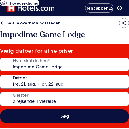
Gå til hovedsektionen
Hent appen
Se alle overnatningssteder
Impodimo Game Lodge
Vælg datoer for at se priser
Hvor skal du hen?
Datoer
Gæster
Søg