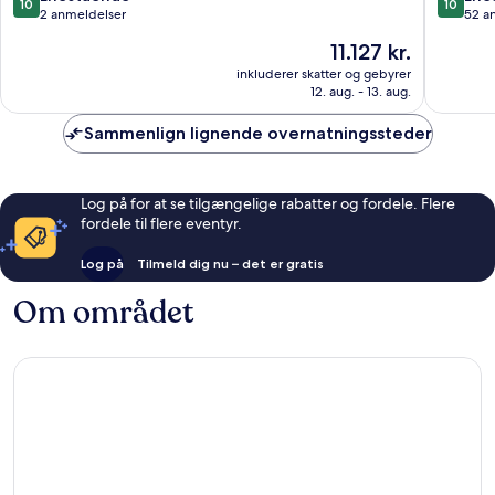
10
10
ud
ud
2 anmeldelser
52 a
af
af
Prisen
11.127 kr.
10,
10,
er
Enestående,
Eneståe
inkluderer skatter og gebyrer
11.127 kr.
12. aug. - 13. aug.
2
52
anmeldelser
anmelde
Sammenlign lignende overnatningssteder
Log på for at se tilgængelige rabatter og fordele. Flere
fordele til flere eventyr.
Log på
Tilmeld dig nu – det er gratis
Om området