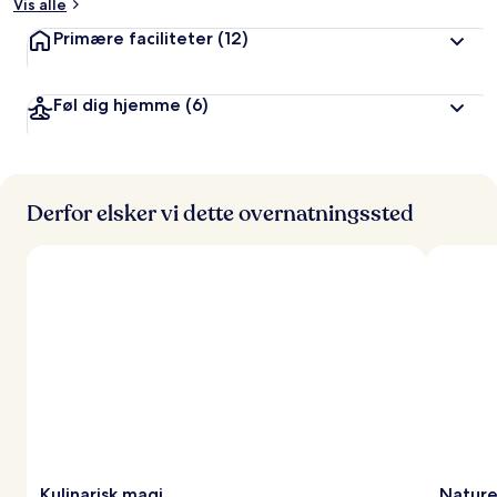
Vis alle
Primære faciliteter
(12)
Føl dig hjemme
(6)
Derfor elsker vi dette overnatningssted
Kulinarisk magi
Nature