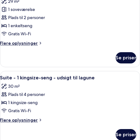
29 m²
billeder
1 soveværelse
af
Standardværelse
Plads til 2 personer
1 enkeltseng
Gratis Wi-Fi
Flere
Flere oplysninger
oplysninger
om
Se priser
Standardværelse
Indlæs
Et hotelværelse med en seng, et skri
8
Suite - 1 kingsize-seng - udsigt til lagune
alle
30 m²
billeder
Plads til 4 personer
af
Suite
1 kingsize-seng
-
Gratis Wi-Fi
1
Flere
Flere oplysninger
kingsize-
oplysninger
seng
om
Se priser
Suite
-