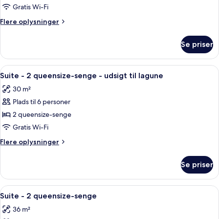
-
mobilitet
Gratis Wi-Fi
(Communications)
1
Flere
Flere oplysninger
soveværelse
oplysninger
om
Se priser
Suite
-
1
Indlæs
Et hotelværelse med to senge, et fje
8
soveværelse
Suite - 2 queensize-senge - udsigt til lagune
alle
30 m²
billeder
Plads til 6 personer
af
Suite
2 queensize-senge
-
Gratis Wi-Fi
2
Flere
Flere oplysninger
queensize-
oplysninger
senge
om
Se priser
Suite
-
-
udsigt
2
Indlæs
Et hotelværelse med to senge, et fje
til
8
queensize-
Suite - 2 queensize-senge
alle
senge
lagune
36 m²
-
billeder