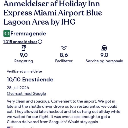
Anmeldelser af Holiday Inn
Anmeldelser
Express Miami Airport Blue
Lagoon Area by IHG
Fremragende
8,8
1.015 anmeldelser
9,0
8,6
9,0
Rengøring
Faciliteter
Service og personale
Anmeldelser
Verificeret anmeldelse
10/10 Enestående
28. jul. 2026
Oversæt med Google
Very clean and spacious. Convenient to the airport. We got in
late and the shuttle driver drove us to a restaurant so we could
eat. They allowed late checkout and let us hang out all day while
we waited for our flight. It was even close enough to get a
Cubano delivered from Sanguich! Would stay again.