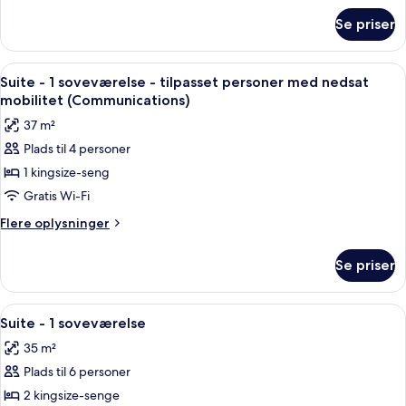
om
Se priser
Suite
-
1
Indlæs
Et hotelværelse med seng, sofa, skrive
4
soveværelse
Suite - 1 soveværelse - tilpasset personer med nedsat
alle
mobilitet (Communications)
billeder
37 m²
af
Plads til 4 personer
Suite
1 kingsize-seng
-
1
Gratis Wi-Fi
soveværelse
Flere
Flere oplysninger
-
oplysninger
om
tilpasset
Se priser
Suite
personer
-
med
1
Indlæs
Et moderne hotelværelse med tekøkken
10
nedsat
soveværelse
Suite - 1 soveværelse
alle
-
mobilitet
35 m²
tilpasset
billeder
(Communications)
personer
Plads til 6 personer
af
med
Suite
2 kingsize-senge
nedsat