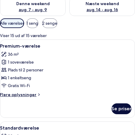
Tjek tilgængelighed for denne weekend aug. 7 - aug. 9
Tjek tilgængelighed for næste
Denne weekend
Næste weekend
aug. 7 - aug. 9
aug. 14 - aug. 16
Tilgængelige
Alle værelser
1 seng
2 senge
filtre
for
Viser 15 ud af 15 værelser
værelser
Indlæs
Et hotelværelse med seng, skrivebord, 
13
Premium-værelse
alle
36 m²
billeder
1 soveværelse
af
Premium-
Plads til 2 personer
værelse
1 enkeltseng
Gratis Wi-Fi
Flere
Flere oplysninger
oplysninger
om
Se priser
Premium-
værelse
Indlæs
Et hotelværelse med en stor seng, et 
14
Standardværelse
alle