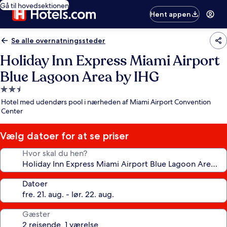
Gå til hovedsektionen
Hent appen
Se alle overnatningssteder
Holiday Inn Express Miami Airport
Blue Lagoon Area by IHG
2.5-
stjernet
Hotel med udendørs pool i nærheden af Miami Airport Convention
overnatningssted
Center
Vælg datoer for at se priser
Hvor skal du hen?
Datoer
Gæster