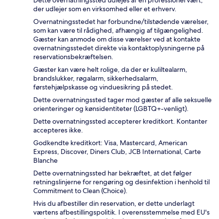
Dette overnatningssted udlejes af en professionel vært,
der udlejer som en virksomhed eller et erhverv.
Overnatningsstedet har forbundne/tilstødende værelser,
som kan være til rådighed, afhængig af tilgængelighed.
Gæster kan anmode om disse værelser ved at kontakte
overnatningsstedet direkte via kontaktoplysningerne på
reservationsbekræftelsen.
Gæster kan være helt rolige, da der er kuliltealarm,
brandslukker, røgalarm, sikkerhedsalarm,
førstehjælpskasse og vinduesikring på stedet.
Dette overnatningssted tager mod gæster af alle seksuelle
orienteringer og kønsidentiteter (LGBTQ+-venligt).
Dette overnatningssted accepterer kreditkort. Kontanter
accepteres ikke.
Godkendte kreditkort: Visa, Mastercard, American
Express, Discover, Diners Club, JCB International, Carte
Blanche
Dette overnatningssted har bekræftet, at det følger
retningslinjerne for rengøring og desinfektion i henhold til
Commitment to Clean (Choice).
Hvis du afbestiller din reservation, er dette underlagt
værtens afbestillingspolitik. I overensstemmelse med EU's