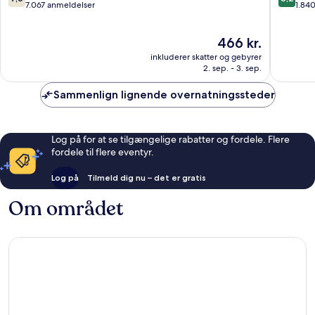
Airport
IHG
ud
ud
7.067 anmeldelser
1.84
North
Palmer
af
af
Airport
Lake
10,
10,
Prisen
466 kr.
West
Godt,
Alletider
er
7.067
1.840
inkluderer skatter og gebyrer
466 kr.
anmeldelser
anmelde
2. sep. - 3. sep.
Sammenlign lignende overnatningssteder
Log på for at se tilgængelige rabatter og fordele. Flere
fordele til flere eventyr.
Log på
Tilmeld dig nu – det er gratis
Om området