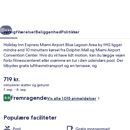
Miami
Airport
Blue
rige
Næste
Lagoon
49+
Oversigt
Værelser
Beliggenhed
Politikker
Area
Holiday Inn Express Miami Airport Blue Lagoon Area by IHG ligger
by
mindre end 10 minutters kørsel fra Dolphin Mall og Miami Airport
Convention Center. Hvis du vil have lidt motion, kan du lægge vejen
IHG
forbi fitnesscenteret eller svømme en tur i den udendørs pool. Der
tilbydes gratis lufthavnstransport og en terrasse, og
bekvemmeligheder på værelset tæller køleskab og mikrobølgeovn.
Rejsende er vilde med stedets hjælpsomme personale og korte
Den
719 kr.
afstand til lufthavnen.
nuværende
inkluderer skatter og gebyrer
pris
7. sep. - 8. sep.
Terrasse/gårdhave
er
Anmeldelser
Fremragende
8,8
Vis alle 1.015 anmeldelser
719 kr.
8,8 ud af 10.
Populære faciliteter
Pool
Gratis morgenmad