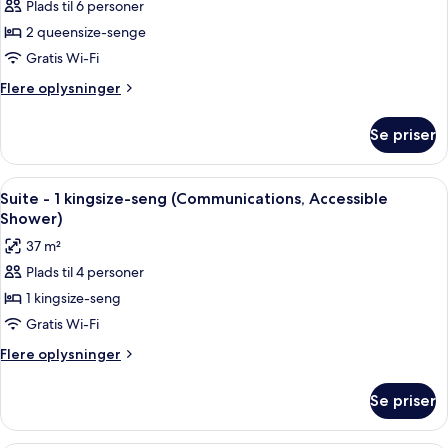
udsigt
Plads til 6 personer
af
til
Suite
2 queensize-senge
lagune
-
Gratis Wi-Fi
2
Flere
Flere oplysninger
queensize-
oplysninger
senge
om
Se priser
Suite
-
2
Indlæs
Et hotelværelse med seng, sofa, skrive
4
queensize-
Suite - 1 kingsize-seng (Communications, Accessible
alle
senge
Shower)
billeder
37 m²
af
Plads til 4 personer
Suite
1 kingsize-seng
-
1
Gratis Wi-Fi
kingsize-
Flere
Flere oplysninger
seng
oplysninger
om
(Communications,
Se priser
Suite
Accessible
-
Shower)
1