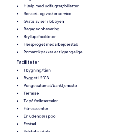
Hjælp med udflugter/billetter
Renseri- og vaskeriservice
Gratis aviser i lobbyen
Bagageopbevaring
Bryllupsfaciliteter
Flersproget medarbejderstab
Romantikpakker er tilgængelige
Faciliteter
1 bygning/tårn
Bygget i 2013
Pengeautomat/banktjeneste
Terrasse
Tv på fællesarealer
Fitnesscenter
En udendørs pool
Festsal
Selskabslokale