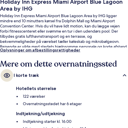
Holiday Inn Express Miami Airport Blue Lagoon
Area by IHG
Holiday Inn Express Miami Airport Blue Lagoon Area by IHG ligger
mindre end 10 minutters kørsel fra Dolphin Mall og Miami Airport
Convention Center. Hvis du vil have lidt motion, kan du lægge vejen
forbi fitnesscenteret eller svømme en tur i den udendørs pool. Der
tilbydes gratis lufthavnstransport og en terrasse, og
bekvemmeligheder på værelset tæller køleskab og mikrobølgeovn.
Rejsende er vilde med stedets hjælpsomme personale og korte afstand
Oplysninger om afbestillingsrettigheder
til lufthavnen.
Mere om dette overnatningssted
I korte træk
Hotellets størrelse
122 værelser
Overnatningsstedet har 6 etager
Indtjekning/udtjekning
Indtjekning starter kl. 16.00