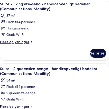
Indlæs
Et hotelværelse med en stor seng, to
4
kingsize-
Suite - 1 kingsize-seng - handicapvenligt badekar
alle
seng
(Communications, Mobility)
(Communications,
billeder
37 m²
Accessible
af
Shower)
Plads til 4 personer
Suite
1 kingsize-seng
-
1
Gratis Wi-Fi
kingsize-
Flere
Flere oplysninger
seng
oplysninger
om
-
Se priser
Suite
handicapvenligt
-
badekar
1
Indlæs
Et hotelværelse med to senge, et fje
5
(Communications,
kingsize-
Suite - 2 queensize-senge - handicapvenligt badekar
alle
seng
Mobility)
(Communications, Mobility)
-
billeder
54 m²
handicapvenligt
af
badekar
Plads til 6 personer
Suite
(Communications,
2 queensize-senge
-
Mobility)
2
Gratis Wi-Fi
queensize-
Flere
Flere oplysninger