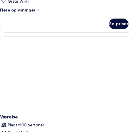
Room
Gratis Wi-Fi
Flere
Flere oplysninger
oplysninger
om
Se priser
Standard
Room
Værelse
Plads til 10 personer