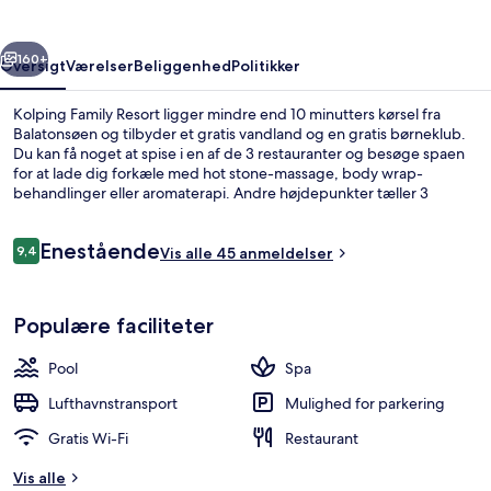
rige
Næste
160+
Oversigt
Værelser
Beliggenhed
Politikker
Kolping Family Resort ligger mindre end 10 minutters kørsel fra
Balatonsøen og tilbyder et gratis vandland og en gratis børneklub.
Du kan få noget at spise i en af de 3 restauranter og besøge spaen
for at lade dig forkæle med hot stone-massage, body wrap-
behandlinger eller aromaterapi. Andre højdepunkter tæller 3
udendørs pools, en bar/lounge og et motionscenter.
Anmeldelser
Enestående
9,4
Vis alle 45 anmeldelser
9,4 ud af 10.
5 indendørs pools, 3 udendørs pools, l
Populære faciliteter
Pool
Spa
Lufthavnstransport
Mulighed for parkering
Gratis Wi-Fi
Restaurant
Vis alle