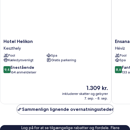
Hotel
Ensana
Hotel Helikon
Ensana
Helikon
Thermal
Keszthely
Hévíz
Keszthely
Aqua
Pool
Spa
Pool
Hévíz
Kæledyrsvenligt
Gratis parkering
Spa
9.4
8.6
Enestående
Fant
9,4
8,6
ud
ud
164 anmeldelser
133 
af
af
10,
10,
Prisen
1.309 kr.
Enestående,
Fantasti
er
164
133
inkluderer skatter og gebyrer
1.309 kr.
anmeldelser
anmelde
7. sep. - 8. sep.
Sammenlign lignende overnatningssteder
Log på for at se tilgængelige rabatter og fordele. Flere