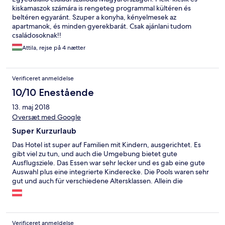
kiskamaszok számára is rengeteg programmal kültéren és
beltéren egyaránt. Szuper a konyha, kényelmesek az
apartmanok, és minden gyerekbarát. Csak ajánlani tudom
családosoknak!!
Attila, rejse på 4 nætter
Verificeret anmeldelse
10/10 Enestående
13. maj 2018
Oversæt med Google
Super Kurzurlaub
Das Hotel ist super auf Familien mit Kindern, ausgerichtet. Es
gibt viel zu tun, und auch die Umgebung bietet gute
Ausflugsziele. Das Essen war sehr lecker und es gab eine gute
Auswahl plus eine integrierte Kinderecke. Die Pools waren sehr
gut und auch für verschiedene Altersklassen. Allein die
Kirchenglocken um 21/22 Uhr waren etwas störend. Wir
kommen auf jeden Fall wider. Es war bisher das beste
Familienhotel wo wir waren.
Verificeret anmeldelse