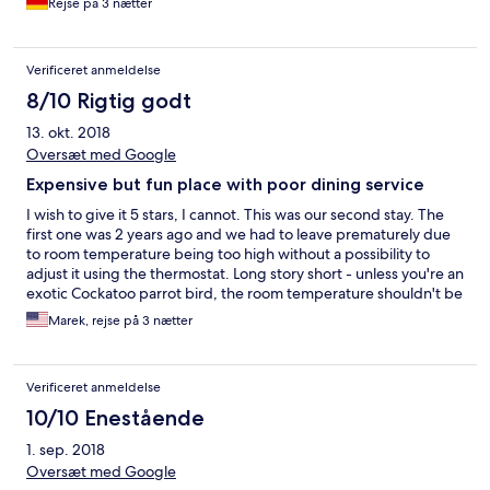
Rejse på 3 nætter
Verificeret anmeldelse
8/10 Rigtig godt
13. okt. 2018
Oversæt med Google
Expensive but fun place with poor dining service
I wish to give it 5 stars, I cannot. This was our second stay. The
first one was 2 years ago and we had to leave prematurely due
to room temperature being too high without a possibility to
adjust it using the thermostat. Long story short - unless you're an
exotic Cockatoo parrot bird, the room temperature shouldn't be
32 degree Celsius. They tried to adjust it twice but they
Marek, rejse på 3 nætter
couldn't. Next day we checked out and lost 2 nights we paid in
advance. This time we decided to give it another shot and voila,
the room temperature was "only" 26 degree but we were still
Verificeret anmeldelse
not able to adjust it using the thermostat lolz. I tried to use the
AC to cool it down but it wasn't working so we ended up
10/10 Enestående
sleeping with window wide open. Thanks god we booked a 2
1. sep. 2018
bedroom apartment and our kids (2 & 4) had no problem
sleeping in heated room. The conclusion here is, if you used to
Oversæt med Google
sleep in 20-22 degrees like normal human being, then don't