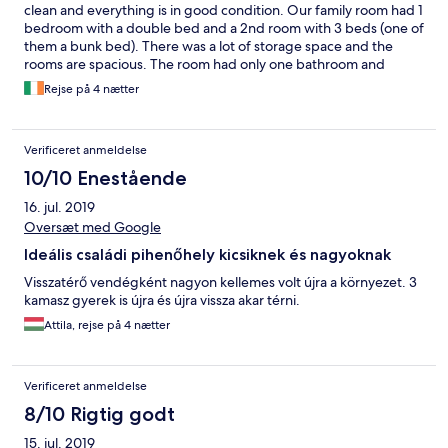
clean and everything is in good condition. Our family room had 1
bedroom with a double bed and a 2nd room with 3 beds (one of
them a bunk bed). There was a lot of storage space and the
rooms are spacious. The room had only one bathroom and
shower, and it’s designed in a manner that does not allow
Rejse på 4 nætter
someone to use the bathroom while someone else is showering.
It was a bit restricting when staying 5 people. There are a lot of
activities for younger kids. Not so much to do for adolescents.
Verificeret anmeldelse
Would recommend staying with kids up to 12-13. Not very
suitable for 15. The food at breakfast and dinner is very suitable
10/10 Enestående
for children. However, for adults that are not interested in
16. jul. 2019
eating food as if from the ‘kids menu’-not so much. In overall we
had a good time, we came so that the kids would have a good
Oversæt med Google
time and they did :)
Ideális családi pihenőhely kicsiknek és nagyoknak
Visszatérő vendégként nagyon kellemes volt újra a környezet. 3
kamasz gyerek is újra és újra vissza akar térni.
Attila, rejse på 4 nætter
Verificeret anmeldelse
8/10 Rigtig godt
15. jul. 2019