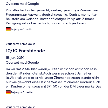
Oversæt med Google
Pro: alles für Kinder gemacht, sauber, geräumige Zimmer, viel
Programm zur Auswahl, deutschsprachig. Contra: momentan
Baustelle am Gelände, kostenpflichtiger Parkplatz, Zimmer
Reinigung sehr oberflächlich, nur sehr deftiges Essen.
Rejse på 5 nætter
Verificeret anmeldelse
10/10 Enestående
15. jun. 2019
Oversæt med Google
Da wir das 2.Mal hier waren,wußten wir schon wir schön es in
den dem Kinderhotel ist.Auch wenn es schon 3 Jahre her
ist.Aber als wir dieses Mal unser Zimmer betraten,stande nicht
nur wie gewohnt eine Flasche Wasser im Zimmer,sondern auch
ein Kindersonnenspray mit SPF 50 von der DM Eigenmarke.Das
hat uns echt überrascht und sehr gefreut.Da merkt man
Rejse på 5 nætter
gleich,das das Kind im Vordergrund steht.Und in dem Moment
sagten wir,wir wussten das das ein klasse Hotel ist,aber das es so
toll war und eine so super Ausstattung hat,das haben wir echt
Verificeret anmeldelse
schon nach den 3 Jahren vergessen.Denn das Hotel hat auf jede