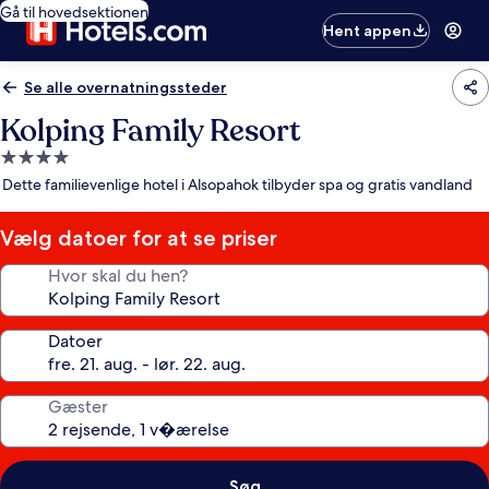
Gå til hovedsektionen
Hent appen
Se alle overnatningssteder
Kolping Family Resort
4.0-
stjernet
Dette familievenlige hotel i Alsopahok tilbyder spa og gratis vandland
overnatningssted
Vælg datoer for at se priser
Hvor skal du hen?
Datoer
Gæster
Søg