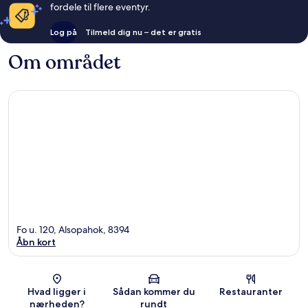
fordele til flere eventyr.
Log på
Tilmeld dig nu – det er gratis
Om området
Fo u. 120, Alsopahok, 8394
Åbn kort
Kort
Hvad ligger i
Sådan kommer du
Restauranter
nærheden?
rundt