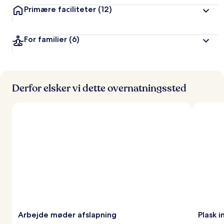
Primære faciliteter
(12)
For familier
(6)
Derfor elsker vi dette overnatningssted
Arbejde møder afslapning
Plask i