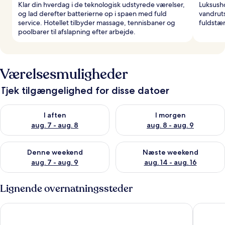
Klar din hverdag i de teknologisk udstyrede værelser,
Luksusho
og lad derefter batterierne op i spaen med fuld
vandruts
service. Hotellet tilbyder massage, tennisbaner og
fuldstæn
poolbarer til afslapning efter arbejde.
Værelsesmuligheder
Tjek tilgængelighed for disse datoer
Tjek tilgængelighed for i aften aug. 7 - aug. 8
Tjek tilgængelighed for i morg
I aften
I morgen
aug. 7 - aug. 8
aug. 8 - aug. 9
Tjek tilgængelighed for denne weekend aug. 7 - aug. 9
Tjek tilgængelighed for næste
Denne weekend
Næste weekend
aug. 7 - aug. 9
aug. 14 - aug. 16
Lignende overnatningssteder
Hotel Helikon
Ensana 