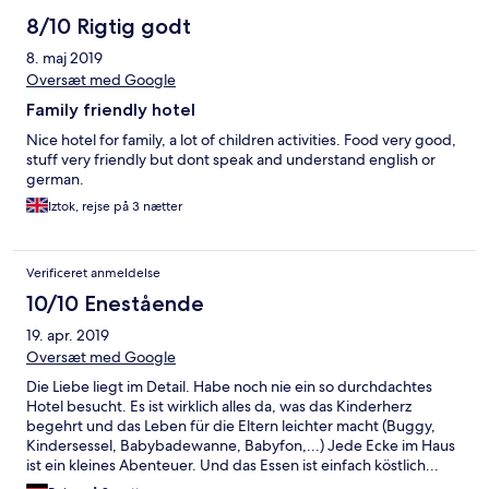
Kleinigkeit geachtet und uns wieder einen unvergesslichen
8/10 Rigtig godt
Aufenthalt beschert.Auch das Personal ist extrem freundlich
8. maj 2019
,sehr aufmeksam,und versprühen keine Hektik.Auch nicht beim
Buffet,denn das Personal hat genug zu tun.Wir empfanden
Oversæt med Google
auch das sie eine angenehme Laufart haben.Das Personal läuft
Family friendly hotel
zügig aber in einer angenehmen Ruhe.Es hat und eher
entspannt zu zuschauen wie sie die Arbeit erledigen.Denn mit
Nice hotel for family, a lot of children activities. Food very good,
Kindern ist es oft genug schon hektisch beim Essen.Übrigens
stuff very friendly but dont speak and understand english or
das Essen war fantastisch,egal welcher Tag und egal zu welcher
german.
Tageszeit.So wie es in der Beschreibung steht wir alles
Iztok, rejse på 3 nætter
eingegalten.Wir wollen auf jeden Fall wieder kommen.
Verificeret anmeldelse
10/10 Enestående
19. apr. 2019
Oversæt med Google
Die Liebe liegt im Detail. Habe noch nie ein so durchdachtes
Hotel besucht. Es ist wirklich alles da, was das Kinderherz
begehrt und das Leben für die Eltern leichter macht (Buggy,
Kindersessel, Babybadewanne, Babyfon,...) Jede Ecke im Haus
ist ein kleines Abenteuer. Und das Essen ist einfach köstlich...