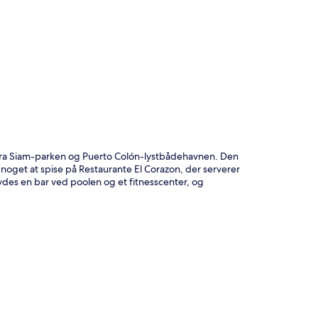
t
 fra Siam-parken og Puerto Colón-lystbådehavnen. Den
noget at spise på Restaurante El Corazon, der serverer
des en bar ved poolen og et fitnesscenter, og