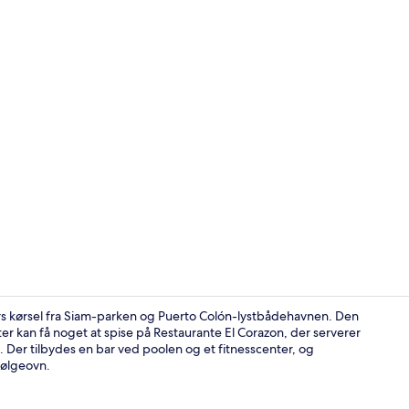
Der servere
rs kørsel fra Siam-parken og Puerto Colón-lystbådehavnen. Den
r kan få noget at spise på Restaurante El Corazon, der serverer
Der tilbydes en bar ved poolen og et fitnesscenter, og
Overnatning
bølgeovn.