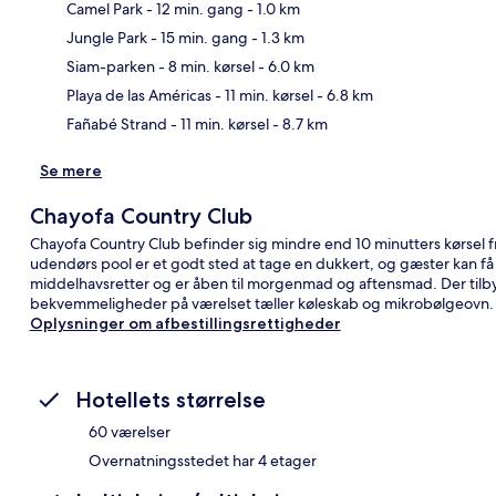
Camel Park
- 12 min. gang
- 1.0 km
Jungle Park
- 15 min. gang
- 1.3 km
Kor
Siam-parken
- 8 min. kørsel
- 6.0 km
Playa de las Américas
- 11 min. kørsel
- 6.8 km
Fañabé Strand
- 11 min. kørsel
- 8.7 km
Se mere
Chayofa Country Club
Chayofa Country Club befinder sig mindre end 10 minutters kørsel
udendørs pool er et godt sted at tage en dukkert, og gæster kan få 
middelhavsretter og er åben til morgenmad og aftensmad. Der tilby
bekvemmeligheder på værelset tæller køleskab og mikrobølgeovn.
Oplysninger om afbestillingsrettigheder
Hotellets størrelse
60 værelser
Overnatningsstedet har 4 etager