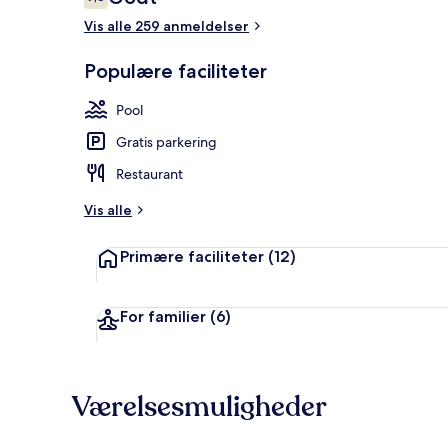
7,6 ud af 10.
Vis alle 259 anmeldelser
Udendørs pool
Populære faciliteter
Pool
Gratis parkering
Restaurant
Vis alle
Primære faciliteter
(12)
For familier
(6)
Værelsesmuligheder