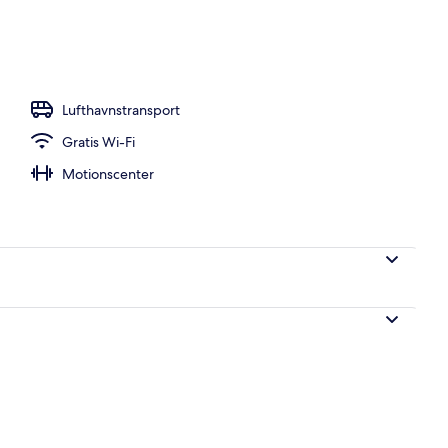
, parasoller, liggestole
Lufthavnstransport
Gratis Wi-Fi
Motionscenter