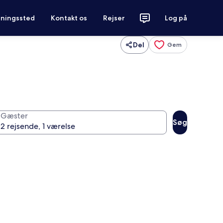
tningssted
Kontakt os
Rejser
Log på
Del
Gem
Gæster
Søg