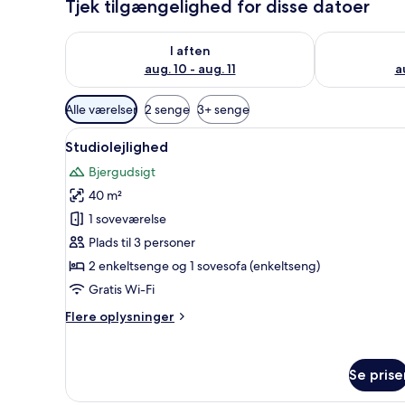
Tjek tilgængelighed for disse datoer
Tjek tilgængelighed for i aften aug. 10 - aug. 11
Tjek tilgængel
I aften
aug. 10 - aug. 11
a
Tilgængelige
Alle værelser
2 senge
3+ senge
filtre
Indlæs
Studiolejlighed | 1 soveværel
for
7
Studiolejlighed
alle
værelser
Bjergudsigt
billeder
40 m²
af
Studiolejlighed
1 soveværelse
Plads til 3 personer
2 enkeltsenge og 1 sovesofa (enkeltseng)
Gratis Wi-Fi
Flere
Flere oplysninger
oplysninger
om
Studiolejlighed
Se prise