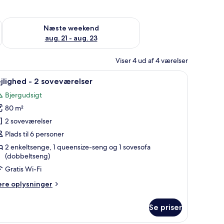
d aug. 14 - aug. 16
Tjek tilgængelighed for næste weekend aug. 21 - aug. 23
Næste weekend
aug. 21 - aug. 23
Viser 4 ud af 4 værelser
ndlæs
Lejlighed - 2 soveværelser | Opholdsområde |
9
jlighed - 2 soveværelser
le
Bjergudsigt
illeder
80 m²
f
ejlighed
2 soveværelser
Plads til 6 personer
2 enkeltsenge, 1 queensize-seng og 1 sovesofa
oveværelser
(dobbeltseng)
Gratis Wi-Fi
ere
ere oplysninger
lysninger
m
Se priser
jlighed