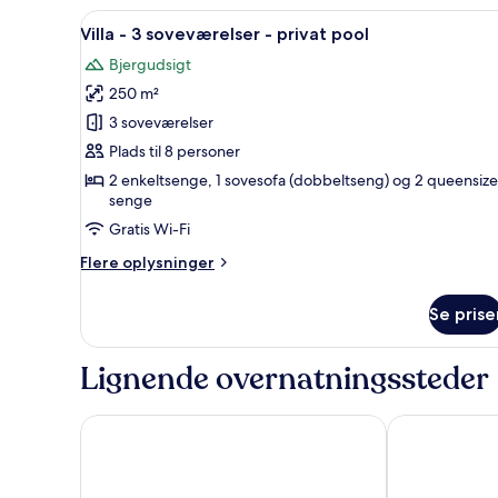
Indlæs
Villa - 3 soveværelser - privat p
16
Villa - 3 soveværelser - privat pool
alle
Bjergudsigt
billeder
250 m²
af
Villa
3 soveværelser
-
Plads til 8 personer
3
2 enkeltsenge, 1 sovesofa (dobbeltseng) og 2 queensize
soveværelser
senge
-
Gratis Wi-Fi
privat
Flere
Flere oplysninger
pool
oplysninger
om
Se prise
Villa
-
3
Lignende overnatningssteder
soveværelser
-
privat
Paloma Beach Apartments
Ona Beverly Hi
pool