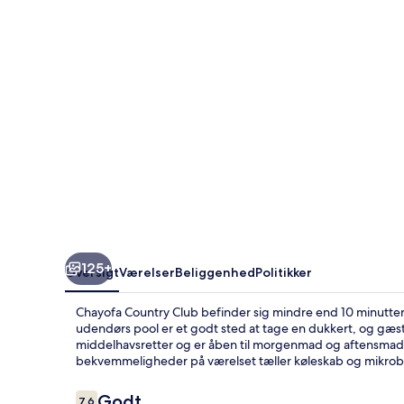
125+
Oversigt
Værelser
Beliggenhed
Politikker
Chayofa Country Club befinder sig mindre end 10 minutte
udendørs pool er et godt sted at tage en dukkert, og gæste
middelhavsretter og er åben til morgenmad og aftensmad. 
bekvemmeligheder på værelset tæller køleskab og mikro
Anmeldelser
Godt
7,6