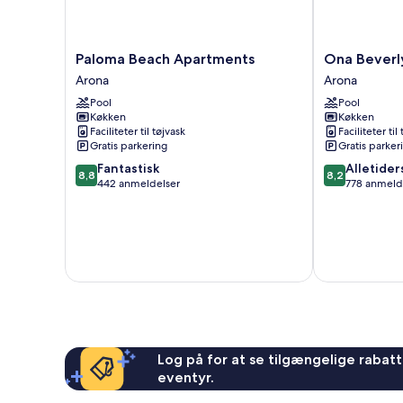
Paloma
Ona
Paloma Beach Apartments
Ona Beverly
Beach
Beverly
Arona
Arona
Apartments
Hills
Pool
Pool
Arona
Suites
Køkken
Køkken
Arona
Faciliteter til tøjvask
Faciliteter til
Gratis parkering
Gratis parker
8.8
8.2
Fantastisk
Alletider
8,8
8,2
ud
ud
442 anmeldelser
778 anmeld
af
af
10,
10,
Fantastisk,
Alletiders,
442
778
anmeldelser
anmeldelser
Log på for at se tilgængelige rabatte
eventyr.