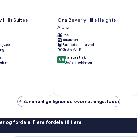
Ona
 Hills Suites
Ona Beverly Hills Heights
Beverly
Arona
Hills
Pool
Heights
Tekøkken
Arona
 tøjvask
Faciliteter til tøjvask
ing
Gratis Wi-Fi
8.8
s
Fantastisk
8,8
ud
elser
367 anmeldelser
af
10,
Fantastisk,
367
anmeldelser
Sammenlign lignende overnatningssteder
r og fordele. Flere fordele til flere