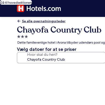
Gå til hovedsektionen
Se alle overnatningssteder
Chayofa Country Club
3.0-
stjernet
Dette familievenlige hotel i Arona tilbyder udendørs pool og
overnatningssted
Vælg datoer for at se priser
Hvor skal du hen?
Billedgalleri
for
Chayofa
Country
Club