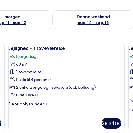
ighed for i morgen aug. 11 - aug. 12
Tjek tilgængelighed for denne weeken
I morgen
Denne weekend
ug. 11 - aug. 12
aug. 14 - aug. 16
se, pengeskab på værelset, mørklægningsgardiner
Indlæs
26-tommers tv med satellitkanaler
I
7
Lejlighed - 1 soveværelse
Le
alle
al
Bjergudsigt
billeder
b
60 m²
af
a
Lejlighed
L
1 soveværelse
-
-
Plads til 4 personer
1
2
2 enkeltsenge og 1 sovesofa (dobbeltseng)
soveværelse
s
Gratis Wi-Fi
Flere
Flere oplysninger
oplysninger
Fl
Fl
om
op
Lejlighed
o
r
Se priser
-
Le
1
-