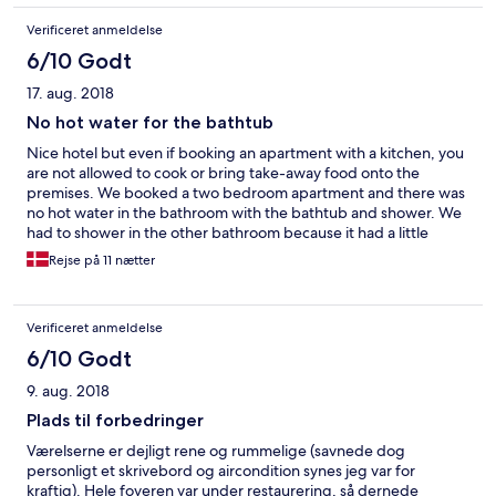
Verificeret anmeldelse
6/10 Godt
17. aug. 2018
No hot water for the bathtub
Nice hotel but even if booking an apartment with a kitchen, you
are not allowed to cook or bring take-away food onto the
premises. We booked a two bedroom apartment and there was
no hot water in the bathroom with the bathtub and shower. We
had to shower in the other bathroom because it had a little
electric water heater connected to the shower head.
Rejse på 11 nætter
Verificeret anmeldelse
6/10 Godt
9. aug. 2018
Plads til forbedringer
Værelserne er dejligt rene og rummelige (savnede dog
personligt et skrivebord og aircondition synes jeg var for
kraftig). Hele foyeren var under restaurering, så dernede