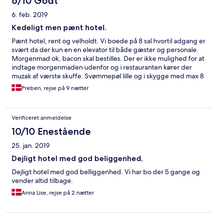
6/10 Godt
6. feb. 2019
Kedeligt men pænt hotel.
Pænt hotel, rent og velholdt. Vi boede på 8 sal hvortil adgang er
svært da der kun en en elevator til både gæster og personale.
Morgenmad ok, bacon skal bestilles. Der er ikke mulighed for at
indtage morgenmaden udenfor og i restauranten kører der
muzak af værste skuffe. Svømmepøl lille og i skygge med max 8
liggestole, ingen bar i dagtimer er hotellet som lukket. Pænt
Preben, rejse på 9 nætter
hotel men som helhed en skuffende oplevelse.
Verificeret anmeldelse
10/10 Enestående
25. jan. 2019
Dejligt hotel med god beliggenhed,
Dejligt hotel med god belliggenhed. Vi har bo der 5 gange og
vender altid tilbage.
Anna Lise, rejse på 2 nætter