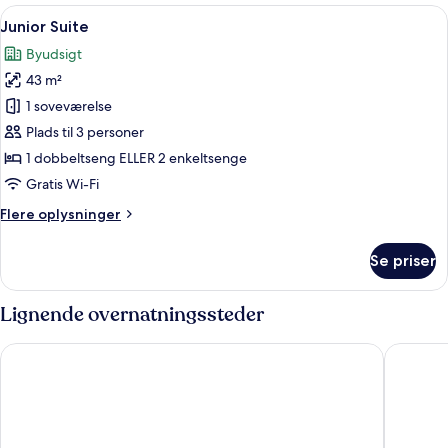
Suite
Indlæs
Junior Suite | Minibar, pengeskab på v
5
Junior Suite
alle
Byudsigt
billeder
43 m²
af
Junior
1 soveværelse
Suite
Plads til 3 personer
1 dobbeltseng ELLER 2 enkeltsenge
Gratis Wi-Fi
Flere
Flere oplysninger
oplysninger
om
Se priser
Junior
Suite
Lignende overnatningssteder
Kiang Haad Beach Hua Hin
G Hua Hi