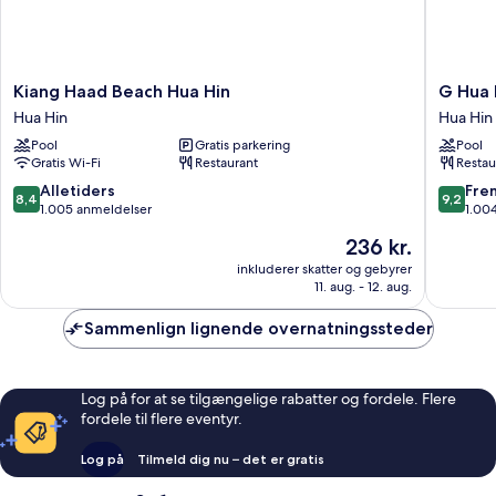
Kiang
G
Kiang Haad Beach Hua Hin
G Hua 
Haad
Hua
Hua Hin
Hua Hin
Beach
Hin
Pool
Gratis parkering
Pool
Hua
Resort
Gratis Wi-Fi
Restaurant
Restau
Hin
&
Hua
Mall
8.4
9.2
Alletiders
Fre
8,4
9,2
Hin
Hua
ud
ud
1.005 anmeldelser
1.00
Hin
af
af
Prisen
236 kr.
10,
10,
er
Alletiders,
Fremrag
inkluderer skatter og gebyrer
236 kr.
11. aug. - 12. aug.
1.005
1.004
anmeldelser
anmelde
Sammenlign lignende overnatningssteder
Log på for at se tilgængelige rabatter og fordele. Flere
fordele til flere eventyr.
Log på
Tilmeld dig nu – det er gratis