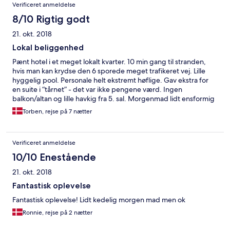
Verificeret anmeldelse
8/10 Rigtig godt
21. okt. 2018
Lokal beliggenhed
Pænt hotel i et meget lokalt kvarter. 10 min gang til stranden,
hvis man kan krydse den 6 sporede meget trafikeret vej. Lille
hyggelig pool. Personale helt ekstremt høflige. Gav ekstra for
en suite i “tårnet” - det var ikke pengene værd. Ingen
balkon/altan og lille havkig fra 5. sal. Morgenmad lidt ensformig
efter en uge.
Torben, rejse på 7 nætter
Verificeret anmeldelse
10/10 Enestående
21. okt. 2018
Fantastisk oplevelse
Fantastisk oplevelse! Lidt kedelig morgen mad men ok
Ronnie, rejse på 2 nætter