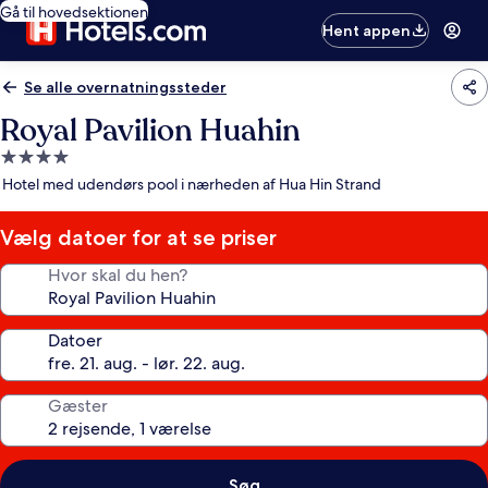
Gå til hovedsektionen
Hent appen
Se alle overnatningssteder
Royal Pavilion Huahin
4.0-
stjernet
Hotel med udendørs pool i nærheden af Hua Hin Strand
overnatningssted
Vælg datoer for at se priser
Hvor skal du hen?
Datoer
Gæster
Søg