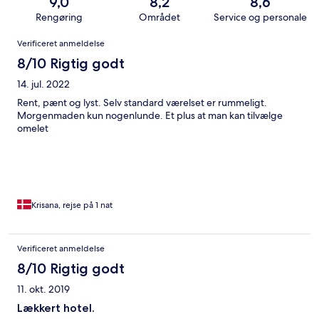
9,0
8,2
8,6
Rengøring
Området
Service og personale
Anmeldelser
Verificeret anmeldelse
8/10 Rigtig godt
14. jul. 2022
Rent, pænt og lyst. Selv standard værelset er rummeligt.
Morgenmaden kun nogenlunde. Et plus at man kan tilvælge
omelet
Krisana, rejse på 1 nat
Verificeret anmeldelse
8/10 Rigtig godt
11. okt. 2019
Lækkert hotel.