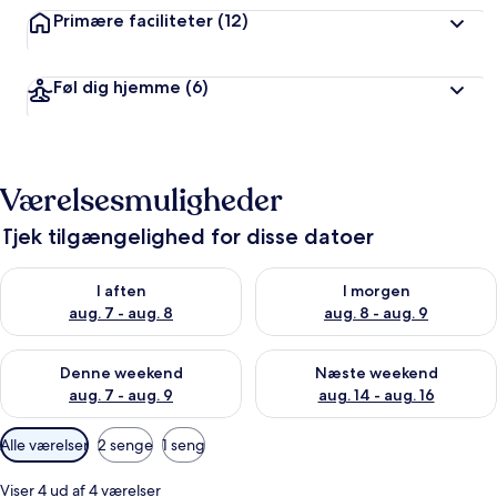
Primære faciliteter
(12)
Føl dig hjemme
(6)
Værelsesmuligheder
Tjek tilgængelighed for disse datoer
Tjek tilgængelighed for i aften aug. 7 - aug. 8
Tjek tilgængelighed for i morg
I aften
I morgen
aug. 7 - aug. 8
aug. 8 - aug. 9
Tjek tilgængelighed for denne weekend aug. 7 - aug. 9
Tjek tilgængelighed for næste
Denne weekend
Næste weekend
aug. 7 - aug. 9
aug. 14 - aug. 16
Tilgængelige
Alle værelser
2 senge
1 seng
filtre
for
Viser 4 ud af 4 værelser