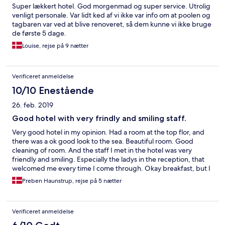
Super lækkert hotel. God morgenmad og super service. Utrolig
venligt personale. Var lidt ked af vi ikke var info om at poolen og
tagbaren var ved at blive renoveret, så dem kunne vi ikke bruge
de første 5 dage.
Louise, rejse på 9 nætter
Verificeret anmeldelse
10/10 Enestående
26. feb. 2019
Good hotel with very frindly and smiling staff.
Very good hotel in my opinion. Had a room at the top flor, and
there was a ok good look to the sea. Beautiful room. Good
cleaning of room. And the staff I met in the hotel was very
friendly and smiling. Especially the ladys in the reception, that
welcomed me every time I come through. Okay breakfast, but I
would have like if the sausages was hot and not could.
Preben Haunstrup, rejse på 5 nætter
Verificeret anmeldelse