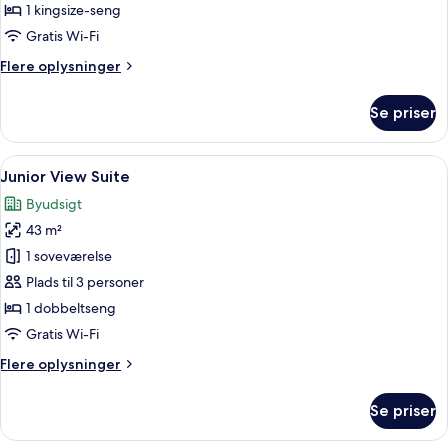
1 kingsize-seng
Gratis Wi-Fi
Flere
Flere oplysninger
oplysninger
om
Se priser
View
Room
Indlæs
Minibar, pengeskab på værelset, grati
9
Junior View Suite
alle
Byudsigt
billeder
43 m²
af
Junior
1 soveværelse
View
Plads til 3 personer
Suite
1 dobbeltseng
Gratis Wi-Fi
Flere
Flere oplysninger
oplysninger
om
Se priser
Junior
View