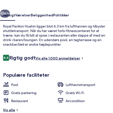
rige
Næste
87+
Oversigt
Værelser
Beliggenhed
Politikker
Royal Pavilion Huahin ligger blot 6,3 km fra lufthavnen og tilbyder
shuttletransport. Når du har været forbi fitnesscenteret for at
træne, kan du få lidt at spise i restauranten eller slappe af med en
drink i baren/loungen. En udendørs pool, en tagterrasse og en
snackbar/deli er andre højdepunkter.
Anmeldelser
Rigtig godt
8,4
Vis alle 1.000 anmeldelser
8,4 ud af 10.
Udendørsområde
Populære faciliteter
Pool
Lufthavnstransport
Gratis parkering
Gratis Wi-Fi
Restaurant
Aircondition
Vis alle