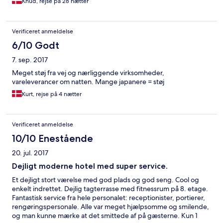
Knud, rejse på 28 nætter
Verificeret anmeldelse
6/10 Godt
7. sep. 2017
Meget støj fra vej og nærliggende virksomheder,
vareleverancer om natten. Mange japanere = støj
Kurt, rejse på 4 nætter
Verificeret anmeldelse
10/10 Enestående
20. jul. 2017
Dejligt moderne hotel med super service.
Et dejligt stort værelse med god plads og god seng. Cool og
enkelt indrettet. Dejlig tagterrasse med fitnessrum på 8. etage.
Fantastisk service fra hele personalet: receptionister, portierer,
rengøringspersonale. Alle var meget hjælpsomme og smilende,
og man kunne mærke at det smittede af på gæsterne. Kun 1