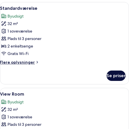
værelser
Indlæs
Standardværelse | Minibar, pengeskab 
13
Standardværelse
alle
Byudsigt
billeder
32 m²
af
Standardværelse
1 soveværelse
Plads til 3 personer
2 enkeltsenge
Gratis Wi-Fi
Flere
Flere oplysninger
oplysninger
om
Se priser
Standardværelse
Indlæs
Minibar, pengeskab på værelset, grati
10
View Room
alle
Byudsigt
billeder
32 m²
af
View
1 soveværelse
Room
Plads til 3 personer