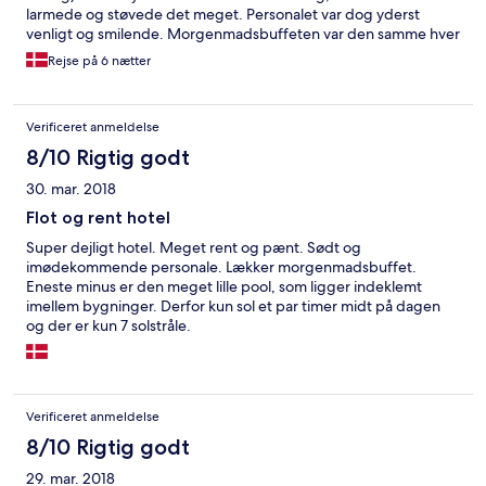
larmede og støvede det meget. Personalet var dog yderst
venligt og smilende. Morgenmadsbuffeten var den samme hver
eneste morgen og ikke noget at råbe hurra for. Pulverkaffe i
Rejse på 6 nætter
stedet for rigtig kaffe, halvkedeligt brød og oversød juice. Her
skal hotellet især sætte ind, for det har potentiale til at blive et
fremragende hotel
Verificeret anmeldelse
8/10 Rigtig godt
30. mar. 2018
Flot og rent hotel
Super dejligt hotel. Meget rent og pænt. Sødt og
imødekommende personale. Lækker morgenmadsbuffet.
Eneste minus er den meget lille pool, som ligger indeklemt
imellem bygninger. Derfor kun sol et par timer midt på dagen
og der er kun 7 solstråle.
Verificeret anmeldelse
8/10 Rigtig godt
29. mar. 2018