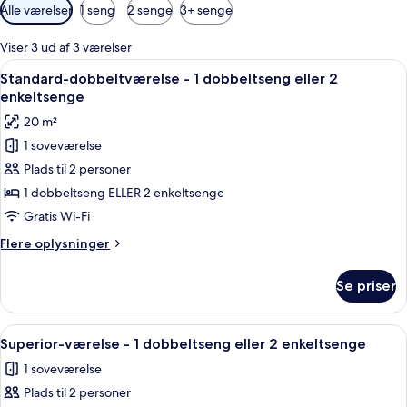
Tilgængelige
Alle værelser
1 seng
2 senge
3+ senge
filtre
for
Viser 3 ud af 3 værelser
værelser
Indlæs
Standard-dobbeltværelse - 1 dobbeltse
11
Standard-dobbeltværelse - 1 dobbeltseng eller 2
alle
enkeltsenge
billeder
20 m²
af
1 soveværelse
Standard-
Plads til 2 personer
dobbeltværelse
-
1 dobbeltseng ELLER 2 enkeltsenge
1
Gratis Wi-Fi
dobbeltseng
Flere
Flere oplysninger
eller
oplysninger
2
om
Se priser
Standard-
enkeltsenge
dobbeltværelse
-
Indlæs
Superior-værelse - 1 dobbeltseng eller
7
1
Superior-værelse - 1 dobbeltseng eller 2 enkeltsenge
alle
dobbeltseng
1 soveværelse
eller
billeder
2
Plads til 2 personer
af
enkeltsenge