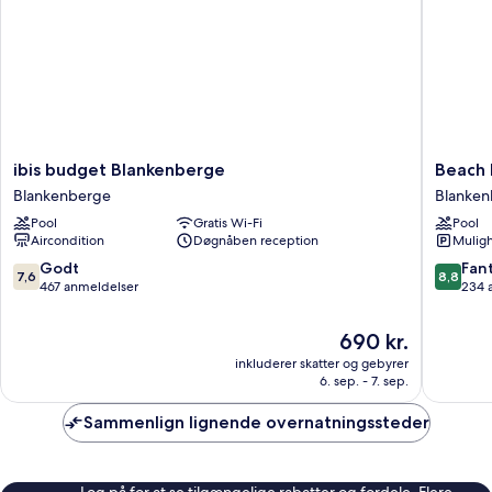
ibis
Beach
ibis budget Blankenberge
Beach 
budget
Palace
Blankenberge
Blanken
Blankenberge
Hotel
Pool
Gratis Wi-Fi
Pool
Blankenberge
by
Aircondition
Døgnåben reception
Muligh
CW
Hotel
7.6
8.8
Godt
Fant
7,6
8,8
Collecti
ud
ud
467 anmeldelser
234 
Blanken
af
af
10,
10,
Prisen
690 kr.
Godt,
Fantasti
er
inkluderer skatter og gebyrer
467
234
690 kr.
6. sep. - 7. sep.
anmeldelser
anmelde
Sammenlign lignende overnatningssteder
Log på for at se tilgængelige rabatter og fordele. Flere