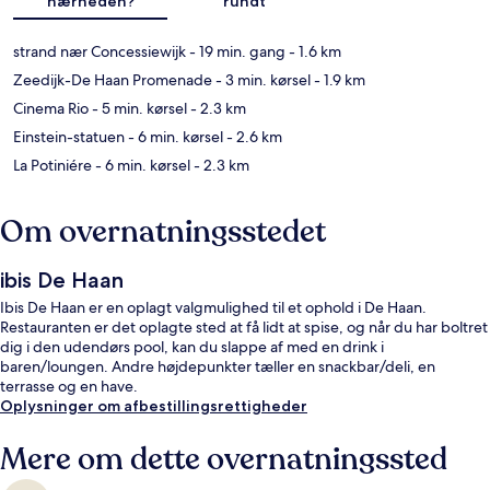
nærheden?
rundt
strand nær Concessiewijk
- 19 min. gang
- 1.6 km
Zeedijk-De Haan Promenade
- 3 min. kørsel
- 1.9 km
Cinema Rio
- 5 min. kørsel
- 2.3 km
Einstein-statuen
- 6 min. kørsel
- 2.6 km
La Potiniére
- 6 min. kørsel
- 2.3 km
Om overnatningsstedet
ibis De Haan
Ibis De Haan er en oplagt valgmulighed til et ophold i De Haan.
Restauranten er det oplagte sted at få lidt at spise, og når du har boltret
dig i den udendørs pool, kan du slappe af med en drink i
baren/loungen. Andre højdepunkter tæller en snackbar/deli, en
terrasse og en have.
Oplysninger om afbestillingsrettigheder
Mere om dette overnatningssted