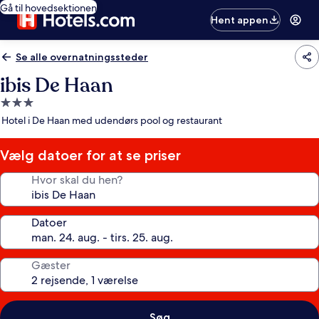
Gå til hovedsektionen
Hent appen
Se alle overnatningssteder
ibis De Haan
3.0-
stjernet
Hotel i De Haan med udendørs pool og restaurant
overnatningssted
Vælg datoer for at se priser
Hvor skal du hen?
Datoer
Gæster
Søg