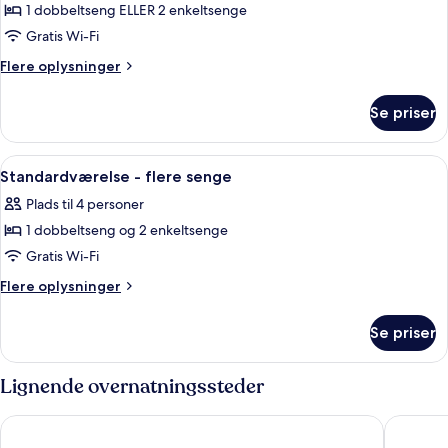
Superior-
1 dobbeltseng ELLER 2 enkeltsenge
værelse
Gratis Wi-Fi
-
Flere
Flere oplysninger
1
oplysninger
dobbeltseng
om
Se priser
Superior-
eller
værelse
2
-
Indlæs
Standardværelse - flere senge | Skriv
enkeltsenge
3
1
Standardværelse - flere senge
alle
dobbeltseng
Plads til 4 personer
eller
billeder
2
1 dobbeltseng og 2 enkeltsenge
af
enkeltsenge
Standardværelse
Gratis Wi-Fi
-
Flere
Flere oplysninger
flere
oplysninger
om
senge
Se priser
Standardværelse
-
flere
Lignende overnatningssteder
senge
ibis budget Blankenberge
Beach Pa