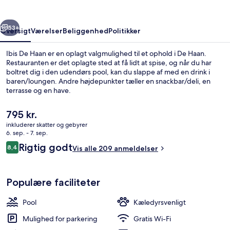
rige
Næste
53+
Oversigt
Værelser
Beliggenhed
Politikker
Ibis De Haan er en oplagt valgmulighed til et ophold i De Haan.
Restauranten er det oplagte sted at få lidt at spise, og når du har
boltret dig i den udendørs pool, kan du slappe af med en drink i
baren/loungen. Andre højdepunkter tæller en snackbar/deli, en
terrasse og en have.
Den
795 kr.
nuværende
inkluderer skatter og gebyrer
pris
6. sep. - 7. sep.
Reception
er
Anmeldelser
Rigtig godt
8,4
Vis alle 209 anmeldelser
795 kr.
8,4 ud af 10.
Populære faciliteter
Pool
Kæledyrsvenligt
Mulighed for parkering
Gratis Wi-Fi