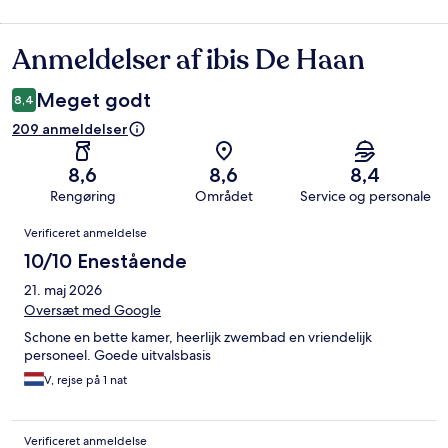
Anmeldelser af ibis De Haan
Anmeldelser
Meget godt
8,4
209 anmeldelser
8,6
8,6
8,4
Rengøring
Området
Service og personale
Anmeldelser
Verificeret anmeldelse
10/10 Enestående
21. maj 2026
Oversæt med Google
Schone en bette kamer, heerlijk zwembad en vriendelijk
personeel. Goede uitvalsbasis
V, rejse på 1 nat
Verificeret anmeldelse