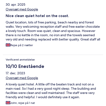
30. apr. 2025
Oversæt med Google
Nice clean quiet hotel on the coast.
Quiet location, lots of free parking, beach nearby and forest
walks. Very welcoming reception staff and free easter chocolate
a lovely touch. Room was quiet, clean and spacious. However
there is no kettle in the room, no iron and the towels seemed
very old and needing replaced with better quality. Great staff all
around and breakfast caters for all tastes, especially9 loved the
Rejse på 2 nætter
make your own waffles.
Verificeret anmeldelse
10/10 Enestående
17. dec. 2023
Oversæt med Google
A lovely quiet hotel. A little off the beaten track and not on a
main road. So I had a very good night sleep. The building and
facilities were clean and well maintained. The staff were very
friendly and helpful. I would definitely use it again.
John, rejse på 1 nat