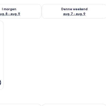
lighed for i morgen aug. 8 - aug. 9
Tjek tilgængelighed for denne weeken
I morgen
Denne weekend
ug. 8 - aug. 9
aug. 7 - aug. 9
ng eller 2 enkeltsenge - 2 enkeltsenge | Skrivebord, arbejdsområde til b
r