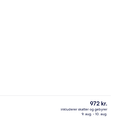
Reception
Den
972 kr.
nuværende
inkluderer skatter og gebyrer
pris
9. aug. - 10. aug.
uffet hver dag mod et gebyr
Standardværelse med dobbeltseng eller
er
972 kr.