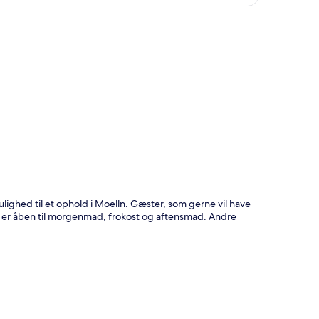
t
lighed til et ophold i Moelln. Gæster, som gerne vil have
g er åben til morgenmad, frokost og aftensmad. Andre