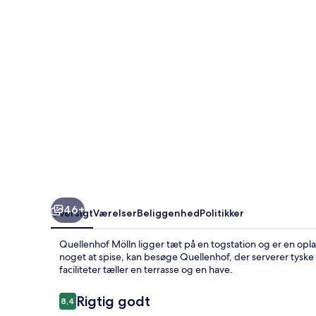
46+
Oversigt
Værelser
Beliggenhed
Politikker
Quellenhof Mölln ligger tæt på en togstation og er en opla
noget at spise, kan besøge Quellenhof, der serverer tyske
faciliteter tæller en terrasse og en have.
Anmeldelser
Rigtig godt
8,4
8,4 ud af 10.