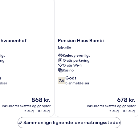
wanenhof
Pension Haus Bambi
Pension
chwanenhof
Pension Haus Bambi
Haus
Moelln
Bambi
igt
Kæledyrsvenligt
Moelln
ing
Gratis parkering
Gratis Wi-Fi
Kasino
7.6
s
Godt
7,6
ud
lser
5 anmeldelser
af
10,
Prisen
Prisen
868 kr.
678 kr.
Godt,
er
er
5
inkluderer skatter og gebyrer
inkluderer skatter og gebyrer
868 kr.
678 kr.
anmeldelser
9. aug. - 10. aug.
9. aug. - 10. aug.
Sammenlign lignende overnatningssteder