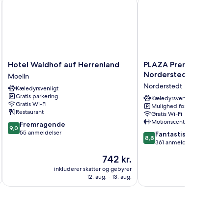
Hotel Waldhof auf Herrenland
PLAZA Premium Parkho
Hotel
PLAZA
Hotel Waldhof auf Herrenland
PLAZA Premium Park
Waldhof
Premium
Norderstedt
Moelln
auf
Parkhotel
Norderstedt
Kæledyrsvenligt
Herrenland
Norderstedt
Gratis parkering
Moelln
Norderstedt
Kæledyrsvenligt
Gratis Wi-Fi
Mulighed for parkering
Restaurant
Gratis Wi-Fi
Motionscenter
9.0
Fremragende
9,0
ud
55 anmeldelser
8.8
Fantastisk
8,8
af
ud
361 anmeldelser
10,
af
Prisen
742 kr.
Fremragende,
10,
er
55
Fantastisk,
inkluderer skatter og gebyrer
inkluderer 
742 kr.
anmeldelser
12. aug. - 13. aug.
361
anmeldelser