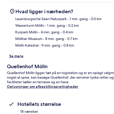
Hvad ligger i nærheden?
Lauenburgische Seen Naturpark
- 1 min. gang
- 0.0 km
Wasserturm Mölln
- 1 min. gang
- 0.2 km
Kor
Kurpark Mölln
- 4 min. gang
- 0.4 km
Möllner Museum
- 8 min. gang
- 0.7 km
Mölln Katedral
- 9 min. gang
- 0.8 km
Se mere
Quellenhof Mölln
Quellenhof Mölln ligger tæt på en togstation og er en oplagt valgmu
noget at spise, kan besøge Quellenhof, der serverer tyske retter o
faciliteter tæller en terrasse og en have.
Oplysninger om afbestillingsrettigheder
Hotellets størrelse
18 værelser