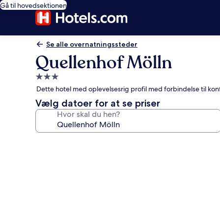
Gå til hovedsektionen
Se alle overnatningssteder
Quellenhof Mölln
3.0-
stjernet
Dette hotel med oplevelsesrig profil med forbindelse til kon
overnatningssted
Vælg datoer for at se priser
Hvor skal du hen?
Billedgalleri
for
Quellenhof
Mölln