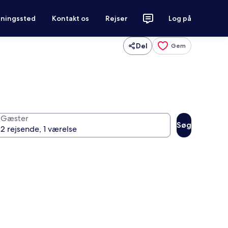
tningssted
Kontakt os
Rejser
Log på
Del
Gem
Gæster
Søg