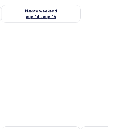
d aug. 7 - aug. 9
Tjek tilgængelighed for næste weekend aug. 14 - aug. 16
Næste weekend
aug. 14 - aug. 16
ærbare computere, mørklægningsgardiner