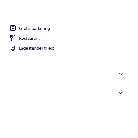
 morgenmad, frokost og aftensmad
Gratis parkering
Restaurant
Ladestander til elbil