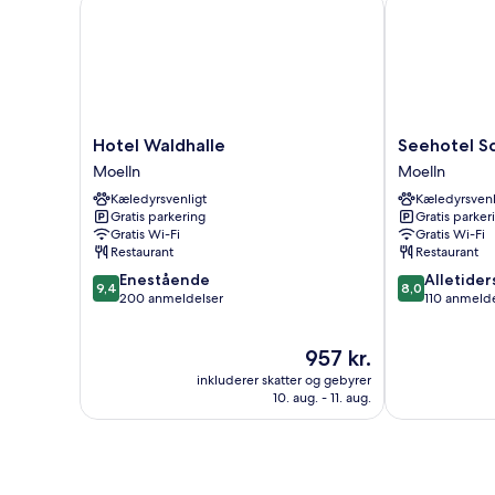
Hotel Waldhalle
Seehotel Sch
-
2
enkeltsenge
Hotel
Seehotel
Hotel Waldhalle
Seehotel S
Waldhalle
Schwanenhof
Moelln
Moelln
Moelln
Moelln
Kæledyrsvenligt
Kæledyrsvenl
Gratis parkering
Gratis parker
Gratis Wi-Fi
Gratis Wi-Fi
Restaurant
Restaurant
9.4
8.0
Enestående
Alletider
9,4
8,0
ud
ud
200 anmeldelser
110 anmelde
af
af
10,
10,
Prisen
957 kr.
Enestående,
Alletiders,
er
200
110
inkluderer skatter og gebyrer
957 kr.
anmeldelser
anmeldelser
10. aug. - 11. aug.