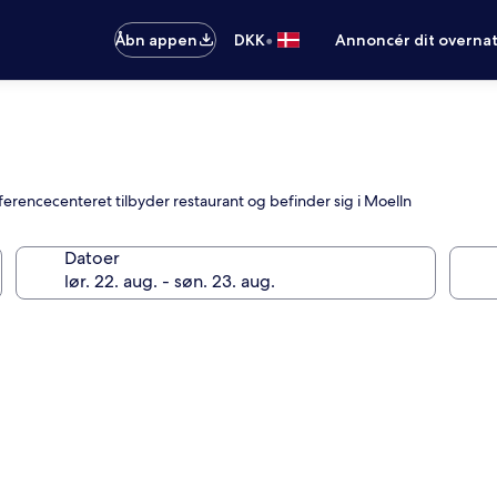
•
Åbn appen
DKK
Annoncér dit overna
ferencecenteret tilbyder restaurant og befinder sig i Moelln
Datoer