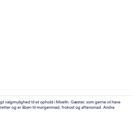
Lobby
gt valgmulighed til et ophold i Moelln. Gæster, som gerne vil have
 retter og er åben til morgenmad, frokost og aftensmad. Andre
Morgenmadsb