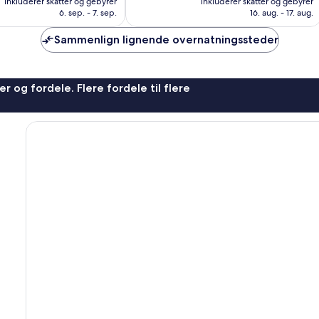
Alletiders,
inkluderer skatter og gebyrer
inkluderer skatter og gebyrer
598 kr.
530 kr.
6. sep. - 7. sep.
16. aug. - 17. aug.
602
anmeldelser
Sammenlign lignende overnatningssteder
r og fordele. Flere fordele til flere