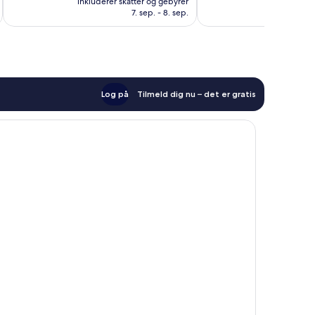
Alletiders,
Alletiders,
inkluderer skatter og gebyrer
inkluderer 
650 kr.
7. sep. - 8. sep.
1.005
326
anmeldelser
anmeldelser
Log på
Tilmeld dig nu – det er gratis