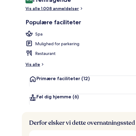
8,8 ud af 10.
Vis alle 1.008 anmeldelser
Udendørsom
Populære faciliteter
Spa
Mulighed for parkering
Restaurant
Vis alle
Primære faciliteter
(12)
Føl dig hjemme
(6)
Derfor elsker vi dette overnatningssted