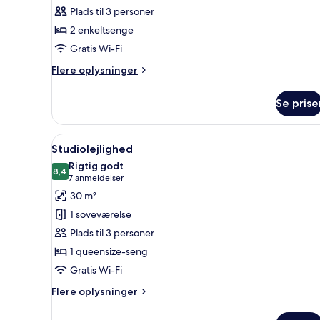
dobbeltværelse
Plads til 3 personer
2 enkeltsenge
Gratis Wi-Fi
Flere
Flere oplysninger
oplysninger
om
Se prise
Comfort-
dobbeltværelse
Indlæs
En seng med en rød pude, en h
9
Studiolejlighed
alle
Rigtig godt
billeder
8,4
8,4 ud af 10
(7
7 anmeldelser
af
anmeldelser)
30 m²
Studiolejlighed
1 soveværelse
Plads til 3 personer
1 queensize-seng
Gratis Wi-Fi
Flere
Flere oplysninger
oplysninger
om