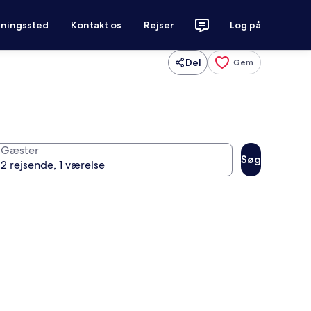
tningssted
Kontakt os
Rejser
Log på
Del
Gem
Gæster
Søg