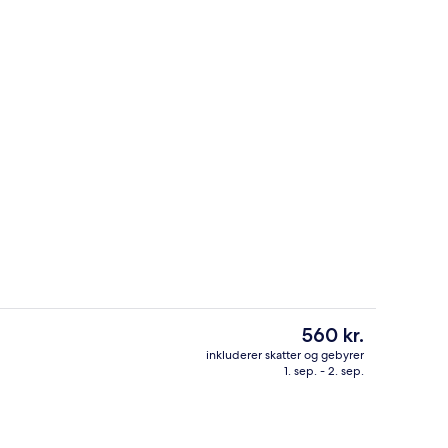
Der serveres morgenmad og aftensm
Den
560 kr.
nuværende
inkluderer skatter og gebyrer
pris
1. sep. - 2. sep.
Overnatningsstedets indgangsparti
er
560 kr.