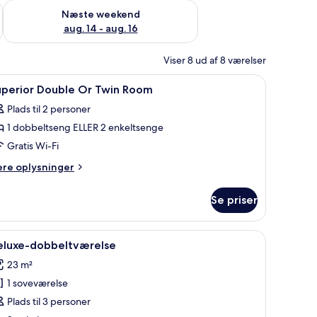
d aug. 7 - aug. 9
Tjek tilgængelighed for næste weekend aug. 14 - aug. 16
Næste weekend
aug. 14 - aug. 16
Viser 8 ud af 8 værelser
rbejdsområde til bærbare computere
ndlæs
Pengeskab på værelset, skrivebord, arbejdso
9
uperior Double Or Twin Room
le
Plads til 2 personer
illeder
1 dobbeltseng ELLER 2 enkeltsenge
f
uperior
Gratis Wi-Fi
ouble
ere
ere oplysninger
r
lysninger
m
win
Se priser
perior
oom
uble
r
skrivebord, en stol og et natbord med lampe.
ndlæs
Et hotelværelse med en stor seng, to røde pud
8
in
eluxe-dobbeltværelse
le
oom
23 m²
illeder
1 soveværelse
f
eluxe-
Plads til 3 personer