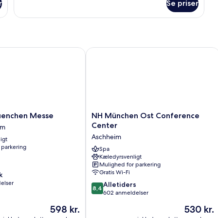
Verfügbarkeit)
r
Se priser
Familienzimmer
(2
benachbarte
Doppelzimmer
mit
Verbindungstür,
nchen Messe
NH München Ost Conference Center
nach
Verfügbarkeit)
NH
uenchen Messe
NH München Ost Conference
München
Center
em
Ost
Aschheim
igt
Conference
 parkering
Center
Spa
Kæledyrsvenligt
Aschheim
Mulighed for parkering
Gratis Wi-Fi
k
elser
8.4
Alletiders
8,4
ud
602 anmeldelser
af
Prisen
Prisen
598 kr.
530 kr.
10,
er
er