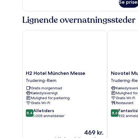
Se prise
Studiolejlighed
Lignende overnatningssteder
H2 Hotel München Messe
Novotel Mue
H2
Novotel
H2 Hotel München Messe
Novotel M
Hotel
Muenchen
Trudering-Riem
Trudering-Ri
München
Messe
Gratis morgenmad
Kæledyrsvenl
Messe
Trudering-
Kæledyrsvenligt
Mulighed for
Trudering-
Riem
Mulighed for parkering
Gratis Wi-Fi
Riem
Gratis Wi-Fi
Restaurant
8.4
8.6
Alletiders
Fantastis
8,4
8,6
ud
ud
1.005 anmeldelser
932 anmeld
af
af
10,
10,
Prisen
469 kr.
Alletiders,
Fantastisk,
er
1.005
932