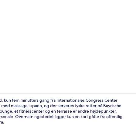
Solterrasse
, kun fem minutters gang fra Internationales Congress Center
ed massage i spaen, og der serveres tyske retter på Bayrische
unge, et fitnesscenter og en terrasse er andre højdepunkter.
Lobby
onale. Overnatningsstedet ligger kun en kort gåtur fra offentlig
ra.