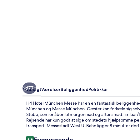
77+
Oversigt
Værelser
Beliggenhed
Politikker
H4 Hotel München Messe har en en fantastisk beliggenhed
München og Messe München. Gæster kan forkæle sig selv m
Stube, som er åben til morgenmad og aftensmad. En bar/lo
Rejsende har kun godt at sige om stedets hjælpsomme pers
transport: Messestadt West U-Bahn ligger 8 minutter derf
Anmeldelser
Fremragende
8,8