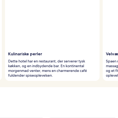
Kulinariske perler
Velvæ
Dette hotel har en restaurant, der serverer tysk
Spaen m
køkken, og en indbydende bar. En kontinental
massage
morgenmad venter, mens en charmerende café
og et f
fuldender spiseoplevelsen.
oplevel