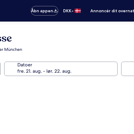
•
Åbn appen
DKK
Annoncér dit overna
sse
nter München
Datoer