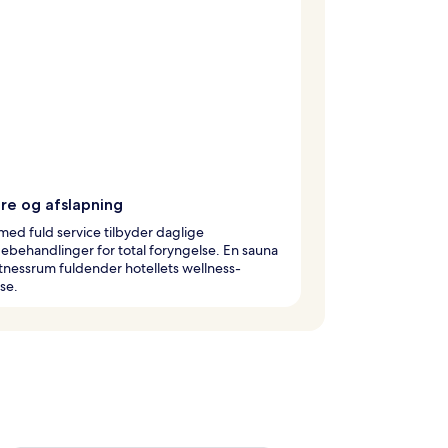
re og afslapning
ed fuld service tilbyder daglige
behandlinger for total foryngelse. En sauna
itnessrum fuldender hotellets wellness-
se.