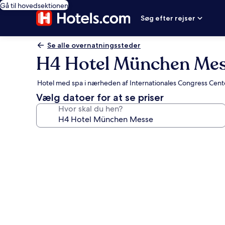
Gå til hovedsektionen
Søg efter rejser
Se alle overnatningssteder
H4 Hotel München Me
Hotel med spa i nærheden af Internationales Congress Ce
Vælg datoer for at se priser
Hvor skal du hen?
Billedgalleri
for
H4
Hotel
München
Messe