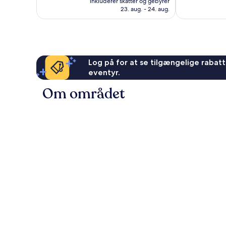
inkluderer skatter og gebyrer
469 kr.
anmeldelser
anmeldelser
23. aug. - 24. aug.
Log på for at se tilgængelige rabatte
eventyr.
Om området