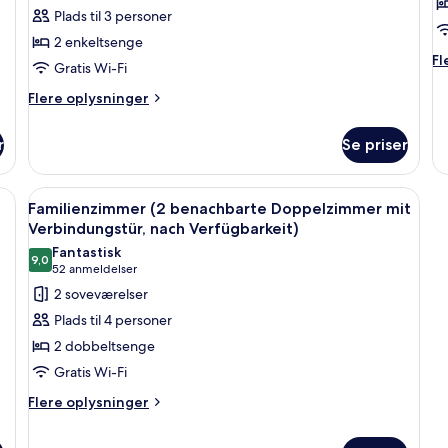
dobbeltværelse
d
Plads til 3 personer
2 enkeltsenge
Fl
Fl
Gratis Wi-Fi
op
o
Flere
Flere oplysninger
De
oplysninger
do
om
r
Se priser
Superior-
dobbeltværelse
vid pude og et beige sengegavl, samt en lyskontakt på sengekavlen.
Indlæs
Et hotelværelse med en stor seng, to r
5
Familienzimmer (2 benachbarte Doppelzimmer mit
alle
Verbindungstür, nach Verfügbarkeit)
billeder
Fantastisk
9,0
af
9,0 ud af 10
(52
52 anmeldelser
Familienzimmer
anmeldelser)
2 soveværelser
(2
Plads til 4 personer
benachbarte
2 dobbeltsenge
Doppelzimmer
Gratis Wi-Fi
mit
Flere
Verbindungstür,
Flere oplysninger
oplysninger
nach
om