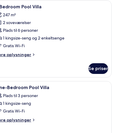
ite
e vinduer og et lyst interiør.
ndlæs
Et moderne hus med swimmingpool, overdække
8
Bedroom Pool Villa
le
247 m²
illeder
2 soveværelser
f
Plads til 6 personer
edroom
1 kingsize-seng og 2 enkeltsenge
ool
Gratis Wi-Fi
lla
ere
ere oplysninger
lysninger
m
Se priser
edroom
ol
en tilstødende bygning.
erdækket terrasse og et soveværelse med stort vindue.
ndlæs
Pengeskab på værelset, skrivebord, arbejdso
4
lla
ne-Bedroom Pool Villa
le
Plads til 3 personer
illeder
1 kingsize-seng
f
ne-
Gratis Wi-Fi
edroom
ere
ere oplysninger
ool
lysninger
m
lla