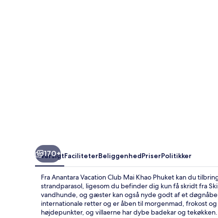
Mai
Khao
Phuket
170+
Oversigt
Faciliteter
Beliggenhed
Priser
Politikker
Fra Anantara Vacation Club Mai Khao Phuket kan du tilbrin
strandparasol, ligesom du befinder dig kun få skridt fra 
vandhunde, og gæster kan også nyde godt af et døgnåbent 
internationale retter og er åben til morgenmad, frokost o
højdepunkter, og villaerne har dybe badekar og tekøkken.