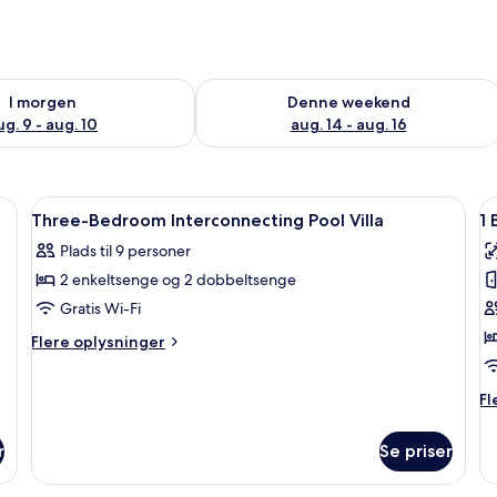
lighed for i morgen aug. 9 - aug. 10
Tjek tilgængelighed for denne weeken
I morgen
Denne weekend
ug. 9 - aug. 10
aug. 14 - aug. 16
bord, arbejdsområde til bærbare computere
Indlæs
Pengeskab på værelset, skrivebord, a
I
11
Three-Bedroom Interconnecting Pool Villa
1
alle
al
Plads til 9 personer
billeder
b
2 enkeltsenge og 2 dobbeltsenge
af
a
Three-
1
Gratis Wi-Fi
Bedroom
B
Flere
Flere oplysninger
Interconnecting
S
oplysninger
om
Pool
Fl
Fl
Three-
Villa
op
Bedroom
o
Interconnecting
r
Se priser
1
Pool
B
Villa