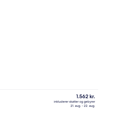
Lobby
- indsendt af Nina Panda
Den
1.562 kr.
nuværende
inkluderer skatter og gebyrer
pris
21. aug. - 22. aug.
s morgenmad, frokost, aftensmad og brunch
1 Bedroom Pool Villa | Udsigt fra værel
er
1.562 kr.