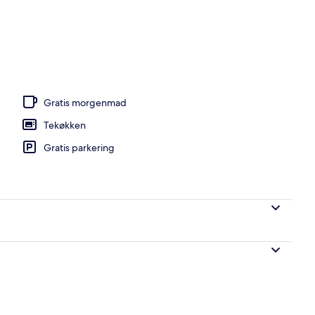
olen, åben hver dag
Gratis morgenmad
Tekøkken
Gratis parkering