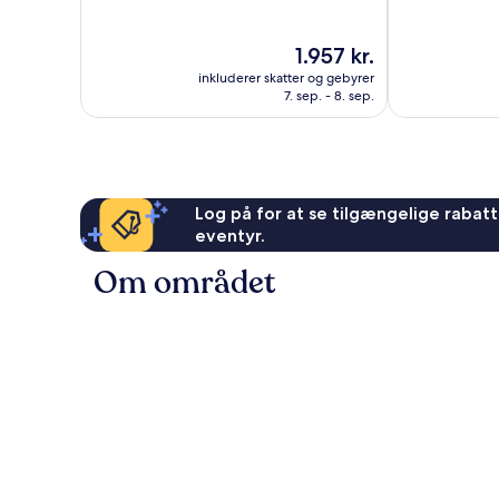
10,
10,
Enestående,
Enestående,
Prisen
1.957 kr.
511
5
er
anmeldelser
anmeldelser
inkluderer skatter og gebyrer
1.957 kr.
7. sep. - 8. sep.
Log på for at se tilgængelige rabatte
eventyr.
Om området