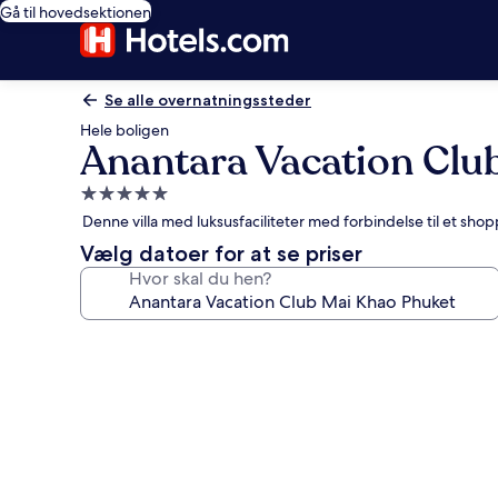
Gå til hovedsektionen
Se alle overnatningssteder
Hele boligen
Anantara Vacation Clu
5.0-
stjernet
Denne villa med luksusfaciliteter med forbindelse til et s
overnatningssted
Vælg datoer for at se priser
Hvor skal du hen?
Billedgalleri
for
Anantara
Vacation
Club