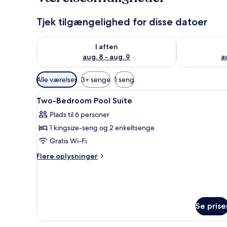
Tjek tilgængelighed for disse datoer
Tjek tilgængelighed for i aften aug. 8 - aug. 9
Tjek tilgænge
I aften
aug. 8 - aug. 9
a
Tilgængelige
Alle værelser
3+ senge
1 seng
filtre
Indlæs
Pengeskab på værelset, skrive
for
4
Two-Bedroom Pool Suite
alle
værelser
Plads til 6 personer
billeder
1 kingsize-seng og 2 enkeltsenge
af
Two-
Gratis Wi-Fi
Bedroom
Flere
Flere oplysninger
Pool
oplysninger
om
Suite
Two-
Bedroom
Pool
Se prise
Suite