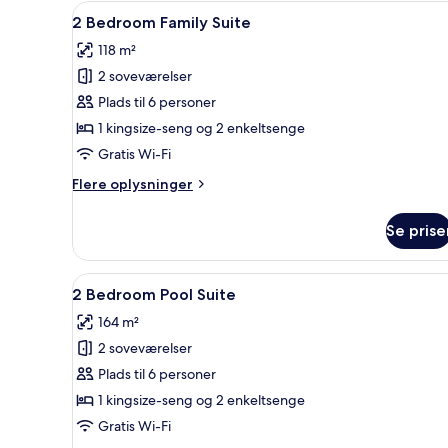
Indlæs
Et hotelværelse med en stor se
6
2 Bedroom Family Suite
alle
118 m²
billeder
2 soveværelser
af
2
Plads til 6 personer
Bedroom
1 kingsize-seng og 2 enkeltsenge
Family
Gratis Wi-Fi
Suite
Flere
Flere oplysninger
oplysninger
om
Se prise
2
Bedroom
Family
Indlæs
Et moderne poolområde med en
5
Suite
2 Bedroom Pool Suite
alle
164 m²
billeder
2 soveværelser
af
2
Plads til 6 personer
Bedroom
1 kingsize-seng og 2 enkeltsenge
Pool
Gratis Wi-Fi
Suite