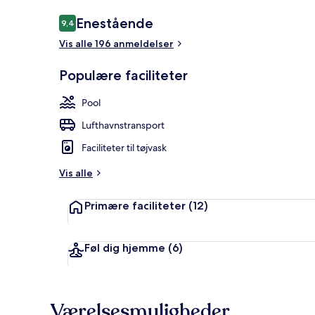
Anmeldelser
Enestående
9,4
9,4 ud af 10.
Vis alle 196 anmeldelser
Udsigt til po
Populære faciliteter
Pool
Lufthavnstransport
Faciliteter til tøjvask
Vis alle
Primære faciliteter
(12)
Føl dig hjemme
(6)
Værelsesmuligheder