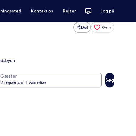
tningssted
Kontakt os
Rejser
Log på
Del
Gem
andsbyen
Gæster
Søg