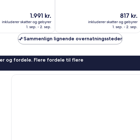
af
10,
Prisen
Prisen
1.991 kr.
817 kr.
Fremragende,
er
er
123
inkluderer skatter og gebyrer
inkluderer skatter og gebyrer
1.991 kr.
817 kr.
anmeldelser
1. sep. - 2. sep.
1. sep. - 2. sep.
Sammenlign lignende overnatningssteder
r og fordele. Flere fordele til flere