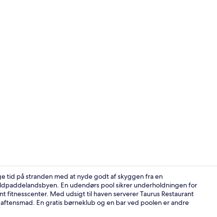
Skabervideo 
ge tid på stranden med at nyde godt af skyggen fra en
Skildpaddelandsbyen. En udendørs pool sikrer underholdningen for
fitnesscenter. Med udsigt til haven serverer Taurus Restaurant
Der servere
g aftensmad. En gratis børneklub og en bar ved poolen er andre