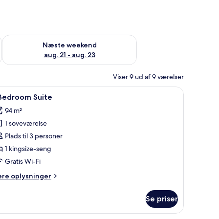
d aug. 14 - aug. 16
Tjek tilgængelighed for næste weekend aug. 21 - aug. 23
Næste weekend
aug. 21 - aug. 23
Viser 9 ud af 9 værelser
rbejdsområde til bærbare computere
ndlæs
Et hotelværelse med en stor seng, ventilator,
1
 Bedroom Suite
le
94 m²
illeder
1 soveværelse
f
Plads til 3 personer
edroom
1 kingsize-seng
uite
Gratis Wi-Fi
ere
ere oplysninger
lysninger
m
Se priser
edroom