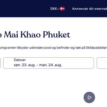
•
DKK
Annoncér dit overna
b Mai Khao Phuket
hoppingcenter tilbyder udendørs pool og befinder sig tæt på Skildpaddel
Datoer