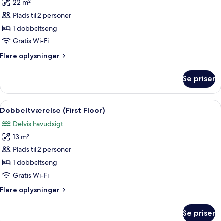
22 m²
billeder
Plads til 2 personer
af
Romantik-
1 dobbeltseng
dobbeltværelse
Gratis Wi-Fi
(Spa
Flere
Flere oplysninger
1)
oplysninger
om
Se priser
Romantik-
dobbeltværelse
(Spa
Indlæs
Et hotelværelse med seng, sengebord,
7
1)
Dobbeltværelse (First Floor)
alle
Delvis havudsigt
billeder
13 m²
af
Dobbeltværelse
Plads til 2 personer
(First
1 dobbeltseng
Floor)
Gratis Wi-Fi
Flere
Flere oplysninger
oplysninger
om
Se priser
Dobbeltværelse