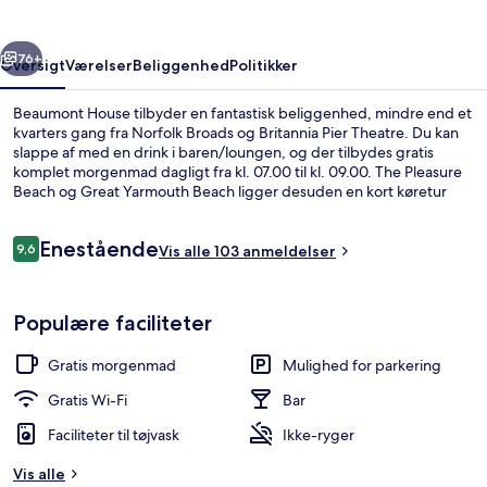
rige
Næste
76+
Oversigt
Værelser
Beliggenhed
Politikker
Beaumont House tilbyder en fantastisk beliggenhed, mindre end et
kvarters gang fra Norfolk Broads og Britannia Pier Theatre. Du kan
slappe af med en drink i baren/loungen, og der tilbydes gratis
komplet morgenmad dagligt fra kl. 07.00 til kl. 09.00. The Pleasure
Beach og Great Yarmouth Beach ligger desuden en kort køretur
derfra.
Anmeldelser
Enestående
9,6
Vis alle 103 anmeldelser
9,6 ud af 10.
Dobbeltværelse (First Floor) | Gratis W
Populære faciliteter
Gratis morgenmad
Mulighed for parkering
Gratis Wi-Fi
Bar
Faciliteter til tøjvask
Ikke-ryger
Vis alle