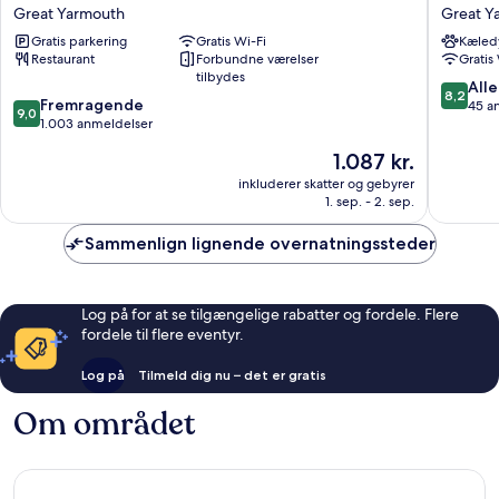
Cliff
Kensing
Great Yarmouth
Great Y
Hotel
Great
Gratis parkering
Gratis Wi-Fi
Kæledy
Great
Yarmou
Restaurant
Forbundne værelser
Gratis
Yarmouth
tilbydes
8.2
Alle
8,2
9.0
Fremragende
ud
45 a
9,0
ud
1.003 anmeldelser
af
af
10,
Prisen
1.087 kr.
10,
Alletider
er
Fremragende,
inkluderer skatter og gebyrer
45
1.087 kr.
1. sep. - 2. sep.
1.003
anmelde
anmeldelser
Sammenlign lignende overnatningssteder
Log på for at se tilgængelige rabatter og fordele. Flere
fordele til flere eventyr.
Log på
Tilmeld dig nu – det er gratis
Om området