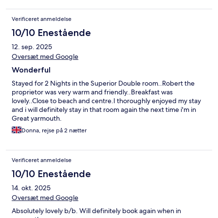
great hotel on our list to come back. Thank you for looking after
us so well
Verificeret anmeldelse
10/10 Enestående
12. sep. 2025
Oversæt med Google
Wonderful
Stayed for 2 Nights in the Superior Double room..Robert the
proprietor was very warm and friendly..Breakfast was
lovely..Close to beach and centre.I thoroughly enjoyed my stay
and i will definitely stay in that room again the next time i'm in
Great yarmouth.
Donna, rejse på 2 nætter
Verificeret anmeldelse
10/10 Enestående
14. okt. 2025
Oversæt med Google
Absolutely lovely b/b. Will definitely book again when in