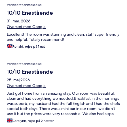
Verificeret anmeldelse
10/10 Enestående
31. mar. 2026
Oversæt med Google
Excellent! The room was stunning and clean, staff super friendly
and helpful. Totally recommend!
Ronald, rejse på 1 nat
Verificeret anmeldelse
10/10 Enestående
25. maj 2026
Oversæt med Google
Just got home from an amazing stay. Our room was beautiful,
clean and had everything we needed.Breakfast in the mornings
was superb, my husband had the full English and I had the chefs
special both days. There was a mini bar in our room, we didn't
use it but the prices were very reasonable. We also had a spa
bath in our room and that was perfect after a day of walking
Carolynn, rejse på 2 nætter
around Great Yarmouth. We very much will be keeping this