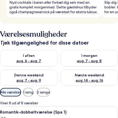
Nyd cocktails i baren eller forkæl dig selv med en
Slip dig
gratis komplet morgenmad. Dette gæstehus tilbyder
bobler. 
også champagneservice på værelset for ekstra luksus.
for en u
Værelsesmuligheder
Tjek tilgængelighed for disse datoer
Tjek tilgængelighed for i aften aug. 6 - aug. 7
Tjek tilgængelighed for i morg
I aften
I morgen
aug. 6 - aug. 7
aug. 7 - aug. 8
Tjek tilgængelighed for denne weekend aug. 7 - aug. 9
Tjek tilgængelighed for næste
Denne weekend
Næste weekend
aug. 7 - aug. 9
aug. 14 - aug. 16
Tilgængelige
Alle værelser
1 seng
2 senge
filtre
for
Viser 8 ud af 8 værelser
værelser
Indlæs
Et hotelværelse med en stor træseng
9
Romantik-dobbeltværelse (Spa 1)
alle