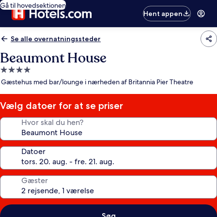
Gå til hovedsektionen
Hent appen
Se alle overnatningssteder
Beaumont House
4.0-
stjernet
Gæstehus med bar/lounge i nærheden af Britannia Pier Theatre
overnatningssted
Vælg datoer for at se priser
Hvor skal du hen?
Datoer
Gæster
Søg