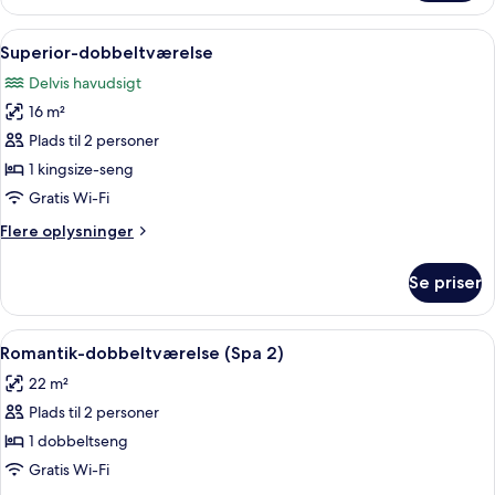
(First
Floor)
Indlæs
En pænt redt seng med et mørkerødt
8
Superior-dobbeltværelse
alle
Delvis havudsigt
billeder
16 m²
af
Superior-
Plads til 2 personer
dobbeltværelse
1 kingsize-seng
Gratis Wi-Fi
Flere
Flere oplysninger
oplysninger
om
Se priser
Superior-
dobbeltværelse
Indlæs
Et moderne badeværelse med et fristå
17
Romantik-dobbeltværelse (Spa 2)
alle
22 m²
billeder
Plads til 2 personer
af
Romantik-
1 dobbeltseng
dobbeltværelse
Gratis Wi-Fi
(Spa