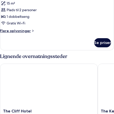
15 m²
billeder
Plads til 2 personer
af
Dobbeltværelse
1 dobbeltseng
(Second
Gratis Wi-Fi
Floor)
Flere
Flere oplysninger
oplysninger
om
Se priser
Dobbeltværelse
(Second
Floor)
Lignende overnatningssteder
The Cliff Hotel
The Ken
The
The
The Cliff Hotel
The Ke