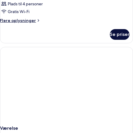
Plads til 4 personer
Gratis Wi-Fi
Flere
Flere oplysninger
oplysninger
om
Se priser
Værelse
Værelse