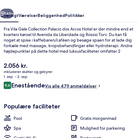
Arcos
rige
Næste
Hotel
145+
Oversigt
Værelser
Beliggenhed
Politikker
Fra Vila Gale Collection Palacio dos Arcos Hotel er der mindre end et
kvarters kørsel til Avenida da Liberdade og Rossio Torv. Du kan få
noget at spise i kaffebaren/caféen og besøge spaen for at lade dig
forkæle med massage, kropsbehandlinger eller hydroterapi. Andre
højdepunkter på dette hotel med luksusfaciliteter omfatter 2
barer/lounger, en indendørs pool og en udendørs pool. Rejsende er
vilde med stedets hjælpsomme personale.
Den
2.056 kr.
nuværende
inkluderer skatter og gebyrer
pris
1. sep. - 2. sep.
2 barer/lounger, lounge i lobbyen
er
Anmeldelser
Enestående
9,6
Vis alle 479 anmeldelser
2.056 kr.
9,6 ud af 10.
Populære faciliteter
Pool
Gratis morgenmad
Spa
Mulighed for parkering