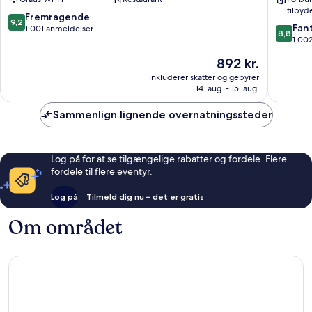
Park
-
tilbyd
Oeiras
9.2
Fremragende
9,2
8.8
by
Fant
ud
1.001 anmeldelser
8,8
ud
IHG
1.00
af
af
Oeiras
10,
Prisen
892 kr.
10,
Fremragende,
er
Fantasti
inkluderer skatter og gebyrer
1.001
892 kr.
14. aug. - 15. aug.
1.002
anmeldelser
anmelde
Sammenlign lignende overnatningssteder
Log på for at se tilgængelige rabatter og fordele. Flere
fordele til flere eventyr.
Log på
Tilmeld dig nu – det er gratis
Om området