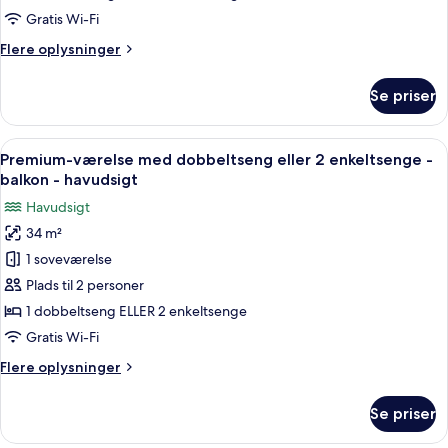
til
1
Gratis Wi-Fi
pool
person
Flere
Flere oplysninger
-
oplysninger
balkon
om
Se priser
Dobbeltværelse
til
1
Indlæs
En balkon med pool, liggestole og udsi
26
person
Premium-værelse med dobbeltseng eller 2 enkeltsenge -
alle
-
balkon - havudsigt
balkon
billeder
Havudsigt
af
34 m²
Premium-
1 soveværelse
værelse
med
Plads til 2 personer
dobbeltseng
1 dobbeltseng ELLER 2 enkeltsenge
eller
Gratis Wi-Fi
2
Flere
Flere oplysninger
enkeltsenge
oplysninger
-
om
Se priser
Premium-
balkon
værelse
-