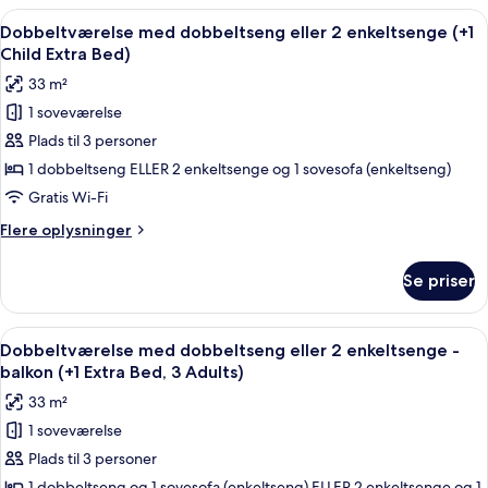
med
Indlæs
Et rummeligt hotelværelse med en stor
havudsigt
15
dobbeltseng
Dobbeltværelse med dobbeltseng eller 2 enkeltsenge (+1
alle
eller
Child Extra Bed)
2
billeder
33 m²
enkeltsenge
af
-
1 soveværelse
Dobbeltværelse
balkon
Plads til 3 personer
med
-
havudsigt
dobbeltseng
1 dobbeltseng ELLER 2 enkeltsenge og 1 sovesofa (enkeltseng)
eller
Gratis Wi-Fi
2
Flere
Flere oplysninger
enkeltsenge
oplysninger
(+1
om
Se priser
Dobbeltværelse
Child
med
Extra
dobbeltseng
Indlæs
Et rummeligt hotelværelse med en stor
Bed)
9
eller
Dobbeltværelse med dobbeltseng eller 2 enkeltsenge -
alle
2
balkon (+1 Extra Bed, 3 Adults)
enkeltsenge
billeder
33 m²
(+1
af
Child
1 soveværelse
Dobbeltværelse
Extra
Plads til 3 personer
med
Bed)
1 dobbeltseng og 1 sovesofa (enkeltseng) ELLER 2 enkeltsenge og 1