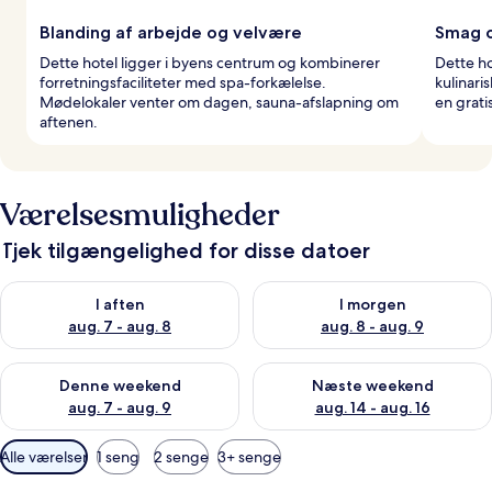
Blanding af arbejde og velvære
Smag o
Dette hotel ligger i byens centrum og kombinerer
Dette ho
forretningsfaciliteter med spa-forkælelse.
kulinari
Mødelokaler venter om dagen, sauna-afslapning om
en grati
aftenen.
Værelsesmuligheder
Tjek tilgængelighed for disse datoer
Tjek tilgængelighed for i aften aug. 7 - aug. 8
Tjek tilgængelighed for i morg
I aften
I morgen
aug. 7 - aug. 8
aug. 8 - aug. 9
Tjek tilgængelighed for denne weekend aug. 7 - aug. 9
Tjek tilgængelighed for næste
Denne weekend
Næste weekend
aug. 7 - aug. 9
aug. 14 - aug. 16
Tilgængelige
Alle værelser
1 seng
2 senge
3+ senge
filtre