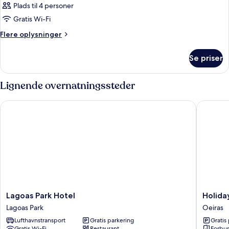
Plads til 4 personer
Gratis Wi-Fi
Flere
Flere oplysninger
oplysninger
om
Se priser
Værelse
Lignende overnatningssteder
Lagoas Park Hotel
Holiday 
Lagoas
Holiday
Lagoas Park Hotel
Holida
Park
Inn
Lagoas Park
Oeiras
Hotel
Express
Lufthavnstransport
Gratis parkering
Gratis
Lagoas
Lisbon
Gratis Wi-Fi
Restaurant
Forbu