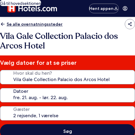
Gå til hovedsektionen
Hent appen
Se alle overnatningssteder
Vila Gale Collection Palacio dos
Arcos Hotel
Vælg datoer for at se priser
Hvor skal du hen?
Datoer
Gæster
Søg