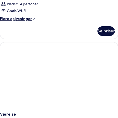
Plads til 4 personer
Gratis Wi-Fi
Flere
Flere oplysninger
oplysninger
om
Se priser
Værelse
Værelse