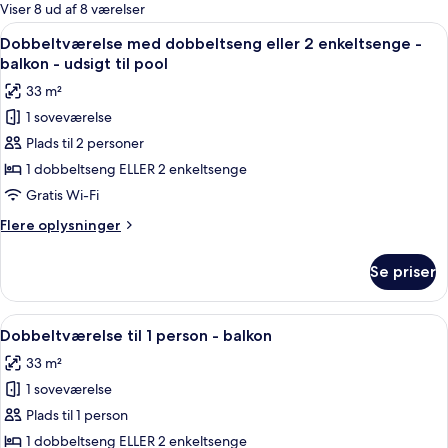
for
Viser 8 ud af 8 værelser
værelser
Indlæs
En balkon med fletmøbler, et glastbor
24
Dobbeltværelse med dobbeltseng eller 2 enkeltsenge -
alle
balkon - udsigt til pool
billeder
33 m²
af
1 soveværelse
Dobbeltværelse
Plads til 2 personer
med
dobbeltseng
1 dobbeltseng ELLER 2 enkeltsenge
eller
Gratis Wi-Fi
2
Flere
Flere oplysninger
enkeltsenge
oplysninger
-
om
Se priser
Dobbeltværelse
balkon
med
-
dobbeltseng
Indlæs
Et rummeligt hotelværelse med en stor
udsigt
22
eller
Dobbeltværelse til 1 person - balkon
alle
2
til
33 m²
enkeltsenge
billeder
pool
-
1 soveværelse
af
balkon
Dobbeltværelse
Plads til 1 person
-
til
udsigt
1 dobbeltseng ELLER 2 enkeltsenge