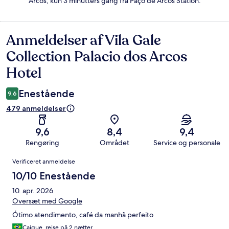
Arcos, kun 3 minutters gang fra Paço de Arcos Station.
Anmeldelser af Vila Gale
Anmeldelser
Collection Palacio dos Arcos
Hotel
Enestående
9,6
479 anmeldelser
9,6
8,4
9,4
Rengøring
Området
Service og personale
Anmeldelser
Verificeret anmeldelse
10/10 Enestående
10. apr. 2026
Oversæt med Google
Ótimo atendimento, café da manhã perfeito
Caique, rejse på 2 nætter