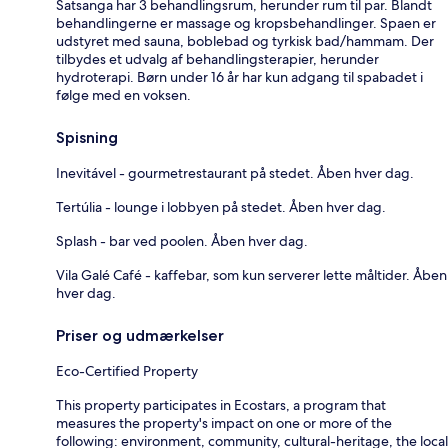
Satsanga har 3 behandlingsrum, herunder rum til par. Blandt
behandlingerne er massage og kropsbehandlinger. Spaen er
udstyret med sauna, boblebad og tyrkisk bad/hammam. Der
tilbydes et udvalg af behandlingsterapier, herunder
hydroterapi. Børn under 16 år har kun adgang til spabadet i
følge med en voksen.
Spisning
Inevitável - gourmetrestaurant på stedet. Åben hver dag.
Tertúlia - lounge i lobbyen på stedet. Åben hver dag.
Splash - bar ved poolen. Åben hver dag.
Vila Galé Café - kaffebar, som kun serverer lette måltider. Åben
hver dag.
Priser og udmærkelser
Eco-Certified Property
This property participates in Ecostars, a program that
measures the property's impact on one or more of the
following: environment, community, cultural-heritage, the local