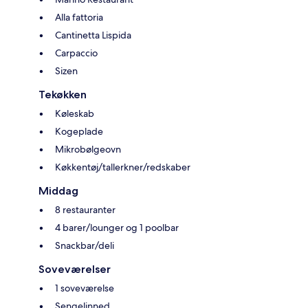
Alla fattoria
Cantinetta Lispida
Carpaccio
Sizen
Tekøkken
Køleskab
Kogeplade
Mikrobølgeovn
Køkkentøj/tallerkner/redskaber
Middag
8 restauranter
4 barer/lounger og 1 poolbar
Snackbar/deli
Soveværelser
1 soveværelse
Sengelinned