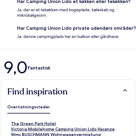
Har Camping Union Lido et køkken eller tekøkken?
Ja, der er et tekøkken med kogeplade, køleskab og
mikrobølgeovn.
Har Camping Union Lido private udendørs områder?
Ja, denne campingplads har en balkon eller gårdhave.
Anmeldelser
9,0
Fantastisk
Find inspiration
Overnatningssteder
L
The Green Park Hotel
i
L
Victoria Mobilehome Camping Union Lido Vacanze
n
i
L
Wmc BUSCHMANN Wohnwagenvermietung