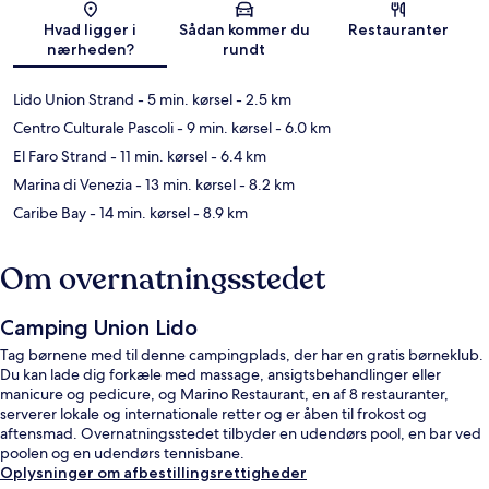
Kort
Hvad ligger i
Sådan kommer du
Restauranter
nærheden?
rundt
Lido Union Strand
- 5 min. kørsel
- 2.5 km
Centro Culturale Pascoli
- 9 min. kørsel
- 6.0 km
El Faro Strand
- 11 min. kørsel
- 6.4 km
Marina di Venezia
- 13 min. kørsel
- 8.2 km
Caribe Bay
- 14 min. kørsel
- 8.9 km
Om overnatningsstedet
Camping Union Lido
Tag børnene med til denne campingplads, der har en gratis børneklub.
Du kan lade dig forkæle med massage, ansigtsbehandlinger eller
manicure og pedicure, og Marino Restaurant, en af 8 restauranter,
serverer lokale og internationale retter og er åben til frokost og
aftensmad. Overnatningsstedet tilbyder en udendørs pool, en bar ved
poolen og en udendørs tennisbane.
Oplysninger om afbestillingsrettigheder