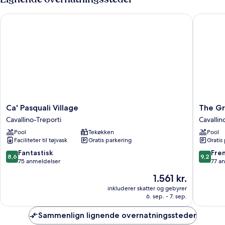
Ca' Pasquali Village
The Gree
Ca'
The
Ca' Pasquali Village
The Gr
Pasquali
Green
Cavallino-Treporti
Cavallin
Village
Park
Pool
Tekøkken
Pool
Cavallino-
Hotel
Faciliteter til tøjvask
Gratis parkering
Gratis
Treporti
Cavallin
Treporti
8.6
9.2
Fantastisk
Fre
8,6
9,2
ud
ud
75 anmeldelser
77 a
af
af
Prisen
1.561 kr.
10,
10,
er
Fantastisk,
Fremrag
inkluderer skatter og gebyrer
1.561 kr.
6. sep. - 7. sep.
75
77
anmeldelser
anmelde
Sammenlign lignende overnatningssteder