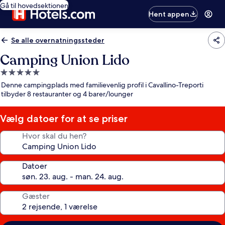
Gå til hovedsektionen
Hent appen
Se alle overnatningssteder
Camping Union Lido
5.0-
stjernet
Denne campingplads med familievenlig profil i Cavallino-Treporti
overnatningssted
tilbyder 8 restauranter og 4 barer/lounger
Vælg datoer for at se priser
Hvor skal du hen?
Datoer
Gæster