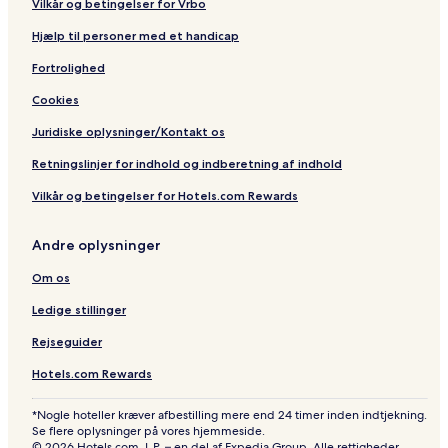
Vilkår og betingelser for Vrbo
Hjælp til personer med et handicap
Fortrolighed
Cookies
Juridiske oplysninger/Kontakt os
Retningslinjer for indhold og indberetning af indhold
Vilkår og betingelser for Hotels.com Rewards
Andre oplysninger
Om os
Ledige stillinger
Rejseguider
Hotels.com Rewards
*Nogle hoteller kræver afbestilling mere end 24 timer inden indtjekning.
Se flere oplysninger på vores hjemmeside.
© 2026 Hotels.com, L.P. – en del af Expedia Group. Alle rettigheder