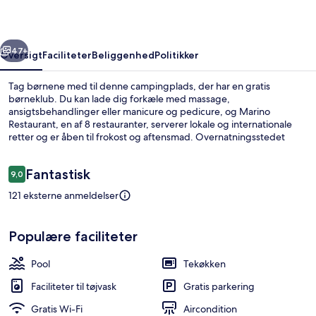
rige
Næste
47+
Oversigt
Faciliteter
Beliggenhed
Politikker
Tag børnene med til denne campingplads, der har en gratis
børneklub. Du kan lade dig forkæle med massage,
ansigtsbehandlinger eller manicure og pedicure, og Marino
Restaurant, en af 8 restauranter, serverer lokale og internationale
retter og er åben til frokost og aftensmad. Overnatningsstedet
tilbyder en udendørs pool, en bar ved poolen og en udendørs
tennisbane.
Anmeldelser
Fantastisk
9,0
9,0 ud af 10.
121 eksterne anmeldelser
Udendørsområde
Populære faciliteter
Pool
Tekøkken
Faciliteter til tøjvask
Gratis parkering
Gratis Wi-Fi
Aircondition