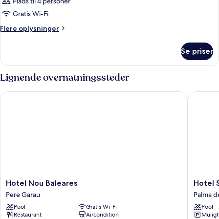
Plads til 4 personer
Gratis Wi-Fi
Flere
Flere oplysninger
oplysninger
om
Se priser
Værelse
Lignende overnatningssteder
Hotel Nou Baleares
Hotel Sa
Hotel
Hotel
Hotel Nou Baleares
Hotel 
Nou
Saratog
Pere Garau
Palma d
Baleares
Palma
Pool
Gratis Wi-Fi
Pool
Pere
de
Restaurant
Aircondition
Muligh
Garau
Mallorca