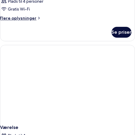
Plads til 4 personer
Gratis Wi-Fi
Flere
Flere oplysninger
oplysninger
om
Se priser
Værelse
Værelse