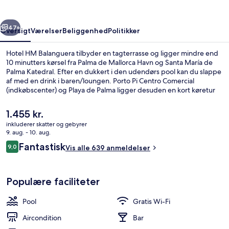
rige
Næste
47+
Oversigt
Værelser
Beliggenhed
Politikker
Hotel HM Balanguera tilbyder en tagterrasse og ligger mindre end
10 minutters kørsel fra Palma de Mallorca Havn og Santa María de
Palma Katedral. Efter en dukkert i den udendørs pool kan du slappe
af med en drink i baren/loungen. Porto Pi Centro Comercial
(indkøbscenter) og Playa de Palma ligger desuden en kort køretur
derfra.
Den
1.455 kr.
nuværende
inkluderer skatter og gebyrer
pris
9. aug. - 10. aug.
Udendørs pool, liggestole
er
Anmeldelser
Fantastisk
9,0
Vis alle 639 anmeldelser
1.455 kr.
9,0 ud af 10.
Populære faciliteter
Pool
Gratis Wi-Fi
Aircondition
Bar