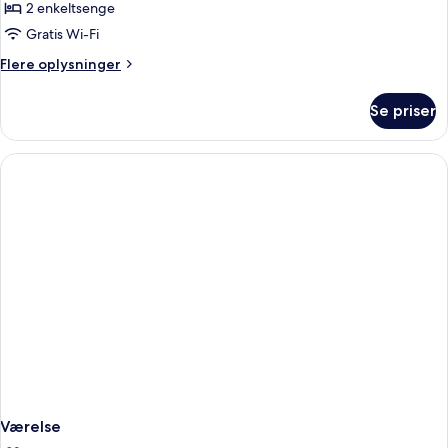
Junior-
2 enkeltsenge
suite
Gratis Wi-Fi
-
Flere
Flere oplysninger
terrasse
oplysninger
om
Se priser
Junior-
suite
-
terrasse
Værelse