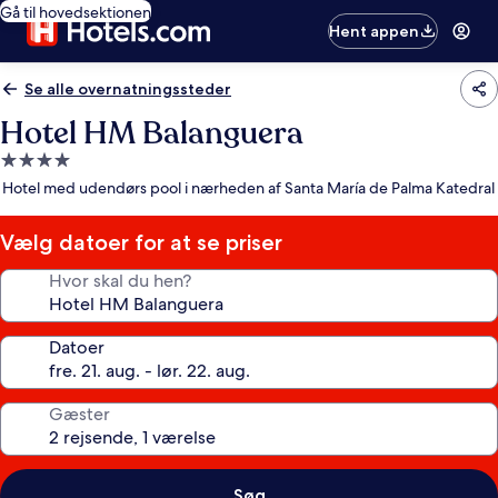
Gå til hovedsektionen
Hent appen
Se alle overnatningssteder
Hotel HM Balanguera
4.0-
stjernet
Hotel med udendørs pool i nærheden af Santa María de Palma Katedral
overnatningssted
Vælg datoer for at se priser
Hvor skal du hen?
Datoer
Gæster
Søg