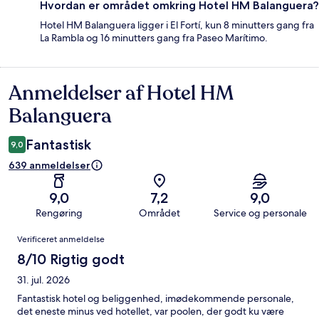
Hvordan er området omkring Hotel HM Balanguera?
Hotel HM Balanguera ligger i El Fortí, kun 8 minutters gang fra
La Rambla og 16 minutters gang fra Paseo Marítimo.
Anmeldelser af Hotel HM
Anmeldelser
Balanguera
Fantastisk
9,0
639 anmeldelser
9,0
7,2
9,0
Rengøring
Området
Service og personale
Anmeldelser
Verificeret anmeldelse
8/10 Rigtig godt
31. jul. 2026
Fantastisk hotel og beliggenhed, imødekommende personale,
det eneste minus ved hotellet, var poolen, der godt ku være