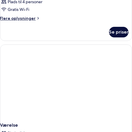
Plads til 4 personer
Gratis Wi-Fi
Flere
Flere oplysninger
oplysninger
om
Se priser
Værelse
Værelse