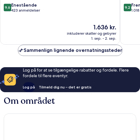
Gamle
9.6
9.2
Enestående
Fre
9,6
9,2
Bydel
ud
ud
423 anmeldelser
1.01
af
af
10,
10,
Prisen
1.636 kr.
Enestående,
Fremrag
er
423
1.018
inkluderer skatter og gebyrer
1.636 kr.
anmeldelser
anmelde
1. sep. - 2. sep.
Sammenlign lignende overnatningssteder
Log på for at se tilgængelige rabatter og fordele. Flere
fordele til flere eventyr.
Log på
Tilmeld dig nu – det er gratis
Om området