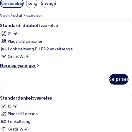
Tilgængelige
Alle værelser
1 seng
2 senge
filtre
for
Viser 7 ud af 7 værelser
værelser
Indlæs
Et hotelværelse med en stor seng, et 
4
Standard-dobbeltværelse
alle
21 m²
billeder
Plads til 2 personer
af
Standard-
1 dobbeltseng ELLER 2 enkeltsenge
dobbeltværelse
Gratis Wi-Fi
Flere
Flere oplysninger
oplysninger
om
Se priser
Standard-
dobbeltværelse
Indlæs
Et moderne soveværelse med seng, seng
4
Standardenkeltværelse
alle
13 m²
billeder
Plads til 1 person
af
Standardenkeltværelse
1 enkeltseng
Gratis Wi-Fi