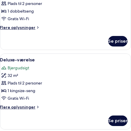
Plads til 2 personer
af
Standardværelse
1 dobbeltseng
Gratis Wi-Fi
Flere
Flere oplysninger
oplysninger
om
Se priser
Standardværelse
Indlæs
En pænt redt seng med hvide hør og en
6
Deluxe-værelse
alle
Bjergudsigt
billeder
32 m²
af
Deluxe-
Plads til 2 personer
værelse
1 kingsize-seng
Gratis Wi-Fi
Flere
Flere oplysninger
oplysninger
om
Se priser
Deluxe-
værelse