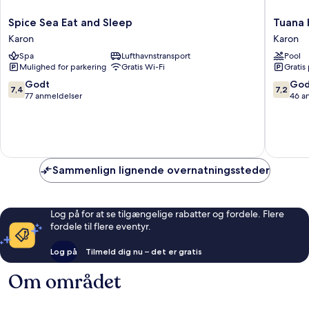
Spice
Tuana
Spice Sea Eat and Sleep
Tuana 
Sea
Hotels
Karon
Karon
Eat
Casa
Spa
Lufthavnstransport
Pool
and
Del
Mulighed for parkering
Gratis Wi-Fi
Gratis
Sleep
Sol
Karon
Karon
7.4
7.2
Godt
God
7,4
7,2
ud
ud
77 anmeldelser
46 a
af
af
10,
10,
Godt,
Godt,
77
46
anmeldelser
anmelde
Sammenlign lignende overnatningssteder
Log på for at se tilgængelige rabatter og fordele. Flere
fordele til flere eventyr.
Log på
Tilmeld dig nu – det er gratis
Om området