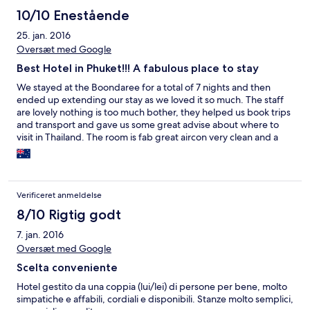
10/10 Enestående
25. jan. 2016
Oversæt med Google
Best Hotel in Phuket!!! A fabulous place to stay
We stayed at the Boondaree for a total of 7 nights and then
ended up extending our stay as we loved it so much. The staff
are lovely nothing is too much bother, they helped us book trips
and transport and gave us some great advise about where to
visit in Thailand. The room is fab great aircon very clean and a
good size bathroom with shampoo and shower gel. The staff
even let us keep our bags with them while we went to visit the
islands for a week. We will definitely return it's BRILLIANT!!!
Verificeret anmeldelse
8/10 Rigtig godt
7. jan. 2016
Oversæt med Google
Scelta conveniente
Hotel gestito da una coppia (lui/lei) di persone per bene, molto
simpatiche e affabili, cordiali e disponibili. Stanze molto semplici,