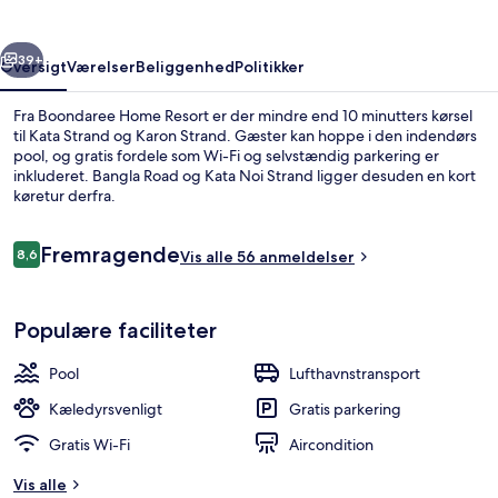
rige
Næste
39+
Oversigt
Værelser
Beliggenhed
Politikker
Fra Boondaree Home Resort er der mindre end 10 minutters kørsel
til Kata Strand og Karon Strand. Gæster kan hoppe i den indendørs
pool, og gratis fordele som Wi-Fi og selvstændig parkering er
inkluderet. Bangla Road og Kata Noi Strand ligger desuden en kort
køretur derfra.
Anmeldelser
Fremragende
8,6
Vis alle 56 anmeldelser
8,6 ud af 10.
Indendørs pool
Populære faciliteter
Pool
Lufthavnstransport
Kæledyrsvenligt
Gratis parkering
Gratis Wi-Fi
Aircondition
Vis alle