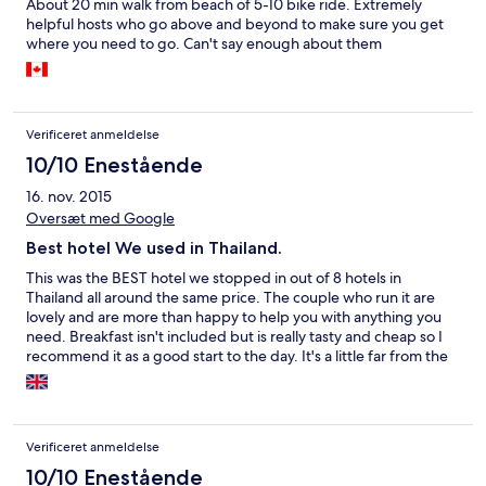
About 20 min walk from beach of 5-10 bike ride. Extremely
helpful hosts who go above and beyond to make sure you get
where you need to go. Can't say enough about them
Verificeret anmeldelse
10/10 Enestående
16. nov. 2015
Oversæt med Google
Best hotel We used in Thailand.
This was the BEST hotel we stopped in out of 8 hotels in
Thailand all around the same price. The couple who run it are
lovely and are more than happy to help you with anything you
need. Breakfast isn't included but is really tasty and cheap so I
recommend it as a good start to the day. It's a little far from the
beech but it's easy to get a tuk tuk. I can see this place
becoming so popular that it's difficult to get a room so book
while you can. Thanks Boondaree!
Verificeret anmeldelse
10/10 Enestående