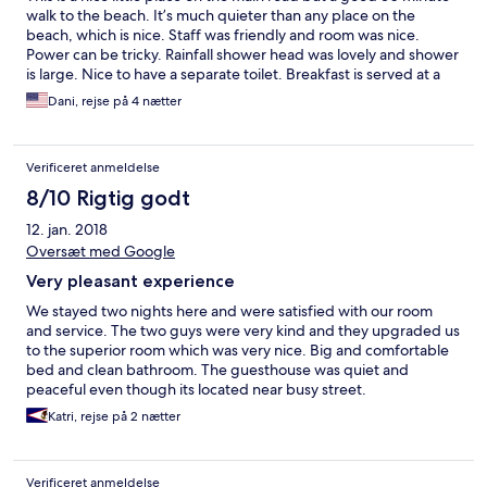
walk to the beach. It’s much quieter than any place on the
beach, which is nice. Staff was friendly and room was nice.
Power can be tricky. Rainfall shower head was lovely and shower
is large. Nice to have a separate toilet. Breakfast is served at a
different hotel across the street. If you’re vegetarian or vegan
Dani, rejse på 4 nætter
there are no Thai options to eat, just cereal and fruit and toast.
Verificeret anmeldelse
8/10 Rigtig godt
12. jan. 2018
Oversæt med Google
Very pleasant experience
We stayed two nights here and were satisfied with our room
and service. The two guys were very kind and they upgraded us
to the superior room which was very nice. Big and comfortable
bed and clean bathroom. The guesthouse was quiet and
peaceful even though its located near busy street.
Katri, rejse på 2 nætter
Verificeret anmeldelse