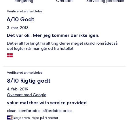
Rengøring
Området
Service og personale
Anmeldelser
Verificeret anmeldelse
6/10 Godt
3. mar. 2013
Det var ok . Men jeg kommer der ikke igen.
Det er alt for langt fra alt ting der er meget skrald i området så
det lugter når man går ud fra hotellet
Verificeret anmeldelse
8/10 Rigtig godt
4. feb. 2019
Oversæt med Google
value matches with service provided
clean, comfortable, affordable price.
Dorjderem, rejse på 4 nætter