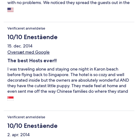
with no problems. We noticed they spread the guests out in the
rooms so that everyone wasn't right next to each other (very
nice!)
Verificeret anmeldelse
10/10 Enestående
15. dec. 2014
Oversæt med Google
The best Hosts ever!!
I was traveling alone and staying one night in Karon beach
before flying back to Singapore. The hotel is so cozy and well
decorated inside but the owners are absolutely wonderful AND
they have the cutest little puppy. They made feel at home and
even sent me off the way Chinese families do where they stand
and wave to you until you're out of sight. I hope people treat
them & reciprocate the same heart-warming respect and
graciousness back - you guys are amazing! I'd def go back.
Verificeret anmeldelse
10/10 Enestående
2. apr. 2014