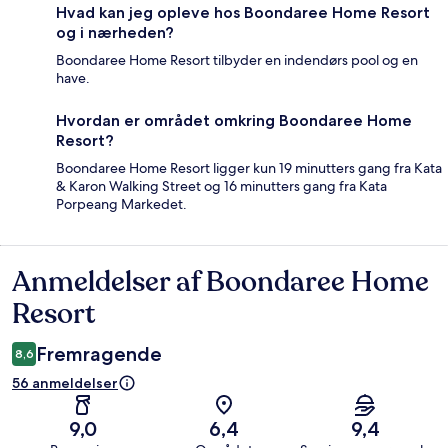
Hvad kan jeg opleve hos Boondaree Home Resort
og i nærheden?
Boondaree Home Resort tilbyder en indendørs pool og en
have.
Hvordan er området omkring Boondaree Home
Resort?
Boondaree Home Resort ligger kun 19 minutters gang fra Kata
& Karon Walking Street og 16 minutters gang fra Kata
Porpeang Markedet.
Anmeldelser af Boondaree Home
Anmeldelser
Resort
Fremragende
8,6
56 anmeldelser
9,0
6,4
9,4