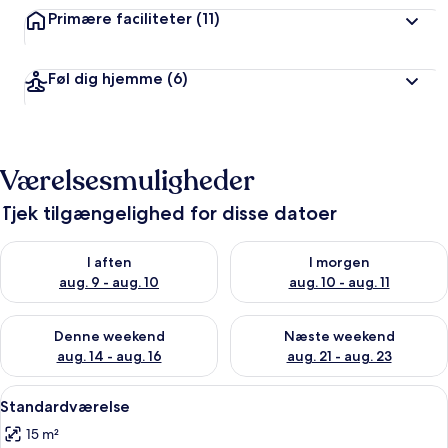
Primære faciliteter
(11)
Føl dig hjemme
(6)
Værelsesmuligheder
Tjek tilgængelighed for disse datoer
Tjek tilgængelighed for i aften aug. 9 - aug. 10
Tjek tilgængelighed for i morg
I aften
I morgen
aug. 9 - aug. 10
aug. 10 - aug. 11
Tjek tilgængelighed for denne weekend aug. 14 - aug. 16
Tjek tilgængelighed for næste
Denne weekend
Næste weekend
aug. 14 - aug. 16
aug. 21 - aug. 23
Indlæs
Et hotelværelse med seng, fjernsyn, 
8
Standardværelse
alle
15 m²
billeder