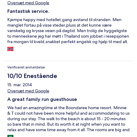
Oversæt med Google
Fantastisk service.
Kjempe happy med hotellet,gang avstand til stranden. Men
manglet fortau på visse steder,pluss at det kunne være
vanskelig og krysse veien på dagtid. Men trolig de hyggeligste
to menneskene jeg har møtt i Thailand som jobbet i resepsjonen
fra morgen til kveld,snakket perfekt engelsk og hjalp til med alt.
Hadde tannlege time på ett av to sykehus men vi viste ikke
hvilket,det fiksa de for oss med en gang pluss sjåfør. Et lite,men
koselig basseng var det også der. Rett nedenfor lå det en
motorsykkel klubb som hadde live musikk og servering hver
Verificeret anmeldelse
kveld. Gratis grill mat fikk vi også en kveld. Tenker kanskje
skumle MC folk,men det er så langt unna du kan komme,var
10/10 Enestående
innom hver kveld for en prat,drikke og live musikk. Dette
15. mar. 2014
hotellet bor jeg gledelig på igjen,får veldig mye for pengene
Oversæt med Google
her.
A great family run guesthouse
We had an amazingtime at the Boondaree home resort. Minnie
& T could not have been more helpful and accommodating to us
during our stay. The walk to the beach is about 15 - 20 minutes
so bare that in mind. But its worth it at night when you want to
relax and have some time away from it all. The rooms are big and
spacious and the pool is great to come back to after a day at the