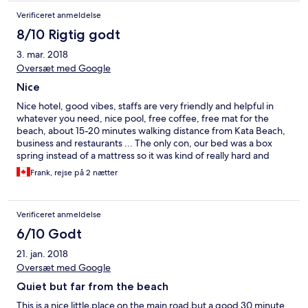
Verificeret anmeldelse
8/10 Rigtig godt
3. mar. 2018
Oversæt med Google
Nice
Nice hotel, good vibes, staffs are very friendly and helpful in
whatever you need, nice pool, free coffee, free mat for the
beach, about 15-20 minutes walking distance from Kata Beach,
business and restaurants ... The only con, our bed was a box
spring instead of a mattress so it was kind of really hard and
difficult to sleep on ...
Frank, rejse på 2 nætter
Verificeret anmeldelse
6/10 Godt
21. jan. 2018
Oversæt med Google
Quiet but far from the beach
This is a nice little place on the main road but a good 30 minute