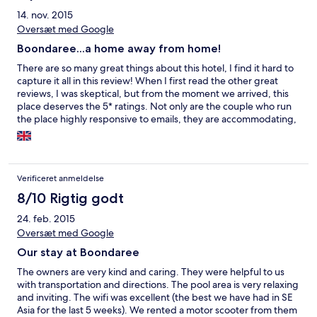
14. nov. 2015
Oversæt med Google
Boondaree...a home away from home!
There are so many great things about this hotel, I find it hard to
capture it all in this review! When I first read the other great
reviews, I was skeptical, but from the moment we arrived, this
place deserves the 5* ratings. Not only are the couple who run
the place highly responsive to emails, they are accommodating,
flexible, and always warm, friendly, helpful, and greet you as if
you were a old friend they have not seen for a long time. Their
attention to details was excellent, and they are always available
to make your stay extra welcome and special. The hotel itself is
Verificeret anmeldelse
quaint and cosy, like a boutique, which has a sense of calmness
and serenity that made us feel at home. It is very safe, and
8/10 Rigtig godt
conveniently located. Will definitely return.
24. feb. 2015
Oversæt med Google
Our stay at Boondaree
The owners are very kind and caring. They were helpful to us
with transportation and directions. The pool area is very relaxing
and inviting. The wifi was excellent (the best we have had in SE
Asia for the last 5 weeks). We rented a motor scooter from them