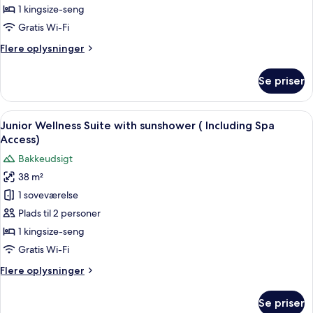
Access)
with
1 kingsize-seng
sunshower
Gratis Wi-Fi
(Including
Flere
Flere oplysninger
Spa
oplysninger
Access)
om
Se priser
Wellness
Suite
with
Indlæs
Et moderne soveværelse med en stor s
5
sunshower
Junior Wellness Suite with sunshower ( Including Spa
alle
(Including
Access)
Spa
billeder
Bakkeudsigt
Access)
af
38 m²
Junior
1 soveværelse
Wellness
Suite
Plads til 2 personer
with
1 kingsize-seng
sunshower
Gratis Wi-Fi
(
Flere
Flere oplysninger
Including
oplysninger
Spa
om
Se priser
Junior
Access)