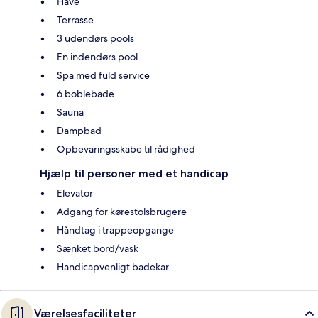
Have
Terrasse
3 udendørs pools
En indendørs pool
Spa med fuld service
6 boblebade
Sauna
Dampbad
Opbevaringsskabe til rådighed
Hjælp til personer med et handicap
Elevator
Adgang for kørestolsbrugere
Håndtag i trappeopgange
Sænket bord/vask
Handicapvenligt badekar
Værelsesfaciliteter