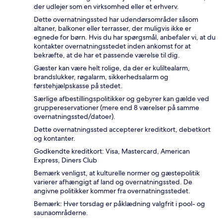
der udlejer som en virksomhed eller et erhverv.
Dette overnatningssted har udendørsområder såsom
altaner, balkoner eller terrasser, der muligvis ikke er
egnede for børn. Hvis du har spørgsmål, anbefaler vi, at du
kontakter overnatningsstedet inden ankomst for at
bekræfte, at de har et passende værelse til dig.
Gæster kan være helt rolige, da der er kuliltealarm,
brandslukker, røgalarm, sikkerhedsalarm og
førstehjælpskasse på stedet.
Særlige afbestillingspolitikker og gebyrer kan gælde ved
gruppereservationer (mere end 8 værelser på samme
overnatningssted/datoer).
Dette overnatningssted accepterer kreditkort, debetkort
og kontanter.
Godkendte kreditkort: Visa, Mastercard, American
Express, Diners Club
Bemærk venligst, at kulturelle normer og gæstepolitik
varierer afhængigt af land og overnatningssted. De
angivne politikker kommer fra overnatningsstedet.
Bemærk: Hver torsdag er påklædning valgfrit i pool- og
saunaområderne.