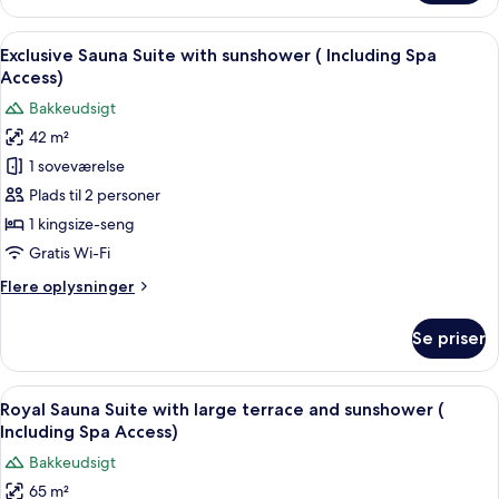
Wellness
Suite
Indlæs
Et moderne hotelværelse med en stor s
6
with
Exclusive Sauna Suite with sunshower ( Including Spa
alle
sunshower
Access)
(
billeder
Bakkeudsigt
Including
af
Spa
42 m²
Exclusive
Access)
1 soveværelse
Sauna
Suite
Plads til 2 personer
with
1 kingsize-seng
sunshower
Gratis Wi-Fi
(
Flere
Flere oplysninger
Including
oplysninger
Spa
om
Se priser
Exclusive
Access)
Sauna
Suite
Indlæs
Et moderne soveværelse med en stor 
5
with
Royal Sauna Suite with large terrace and sunshower (
alle
sunshower
Including Spa Access)
(
billeder
Bakkeudsigt
Including
af
Spa
65 m²