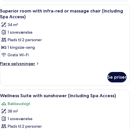
(Including
Indlæs
Et moderne hotelværelse med en stor s
6
Spa
Superior room with infra-red or massage chair (Including
alle
Access)
Spa Access)
billeder
34 m²
af
1 soveværelse
Superior
Plads til 2 personer
room
with
1 kingsize-seng
infra-
Gratis Wi-Fi
red
Flere
Flere oplysninger
or
oplysninger
massage
om
Se priser
Superior
chair
room
(Including
with
Indlæs
Et moderne soveværelse med seng, sen
Spa
5
infra-
Wellness Suite with sunshower (Including Spa Access)
alle
red
Access)
Bakkeudsigt
or
billeder
massage
38 m²
af
chair
Wellness
1 soveværelse
(Including
Suite
Spa
Plads til 2 personer