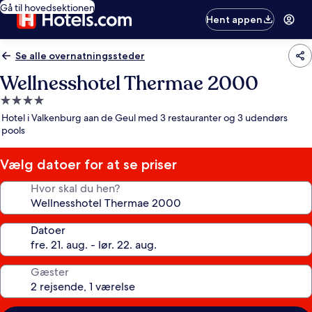
Gå til hovedsektionen
Hent appen
Se alle overnatningssteder
Wellnesshotel Thermae 2000
4.0-
stjernet
Hotel i Valkenburg aan de Geul med 3 restauranter og 3 udendørs
overnatningssted
pools
Vælg datoer for at se priser
Hvor skal du hen?
Datoer
Gæster