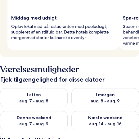
Middag med udsigt
Spa-ro
Oplev lokal mad på restauranten med pooludsigt,
Spaen me
suppleret af en stilfuld bar. Dette hotels komplette
behandli
morgenmad starter kulinariske eventyr.
zoneter
varme m
Værelsesmuligheder
Tjek tilgængelighed for disse datoer
Tjek tilgængelighed for i aften aug. 7 - aug. 8
Tjek tilgængelighed for i morg
I aften
I morgen
aug. 7 - aug. 8
aug. 8 - aug. 9
Tjek tilgængelighed for denne weekend aug. 7 - aug. 9
Tjek tilgængelighed for næste
Denne weekend
Næste weekend
aug. 7 - aug. 9
aug. 14 - aug. 16
Indlæs
Badeværelse | Gratis toiletartikler, h
4