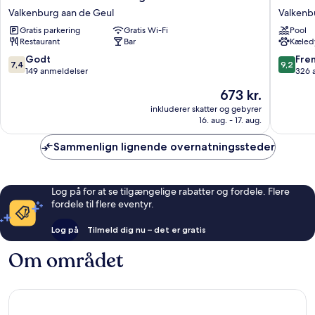
Hotel
St
Valkenburg aan de Geul
Valkenb
Valkenburg
Gerlach
Gratis parkering
Gratis Wi-Fi
Pool
Valkenburg
Valkenb
Restaurant
Bar
Kæledy
aan
aan
de
de
7.4
9.2
Godt
Fre
7,4
9,2
Geul
Geul
ud
ud
149 anmeldelser
326 
af
af
Prisen
673 kr.
10,
10,
er
Godt,
Fremrag
inkluderer skatter og gebyrer
673 kr.
16. aug. - 17. aug.
149
326
anmeldelser
anmelde
Sammenlign lignende overnatningssteder
Log på for at se tilgængelige rabatter og fordele. Flere
fordele til flere eventyr.
Log på
Tilmeld dig nu – det er gratis
Om området