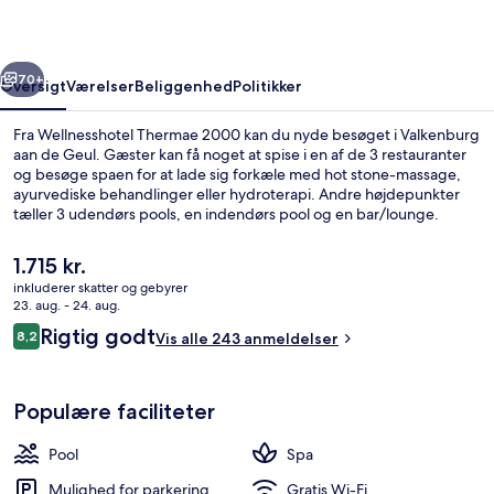
rige
Næste
70+
Oversigt
Værelser
Beliggenhed
Politikker
Fra Wellnesshotel Thermae 2000 kan du nyde besøget i Valkenburg
aan de Geul. Gæster kan få noget at spise i en af de 3 restauranter
og besøge spaen for at lade sig forkæle med hot stone-massage,
ayurvediske behandlinger eller hydroterapi. Andre højdepunkter
tæller 3 udendørs pools, en indendørs pool og en bar/lounge.
Den
1.715 kr.
nuværende
inkluderer skatter og gebyrer
pris
23. aug. - 24. aug.
Overnatningsstedets facade
er
Anmeldelser
Rigtig godt
8,2
Vis alle 243 anmeldelser
1.715 kr.
8,2 ud af 10.
Populære faciliteter
Pool
Spa
Mulighed for parkering
Gratis Wi-Fi