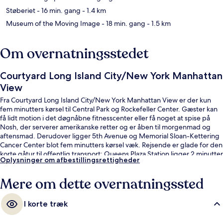
Støberiet
- 16 min. gang
- 1.4 km
Museum of the Moving Image
- 18 min. gang
- 1.5 km
Om overnatningsstedet
Courtyard Long Island City/New York Manhattan
View
Fra Courtyard Long Island City/New York Manhattan View er der kun
fem minutters kørsel til Central Park og Rockefeller Center. Gæster kan
få lidt motion i det døgnåbne fitnesscenter eller få noget at spise på
Nosh, der serverer amerikanske retter og er åben til morgenmad og
aftensmad. Derudover ligger 5th Avenue og Memorial Sloan-Kettering
Cancer Center blot fem minutters kørsel væk. Rejsende er glade for den
korte gåtur til offentlig transport: Queens Plaza Station ligger 2 minutter
Oplysninger om afbestillingsrettigheder
derfra og Queensboro Plaza Station 3 minutter væk.
Mere om dette overnatningssted
I korte træk