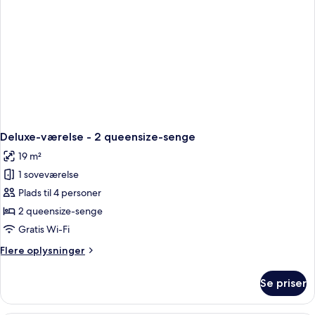
Deluxe-værelse - 2 queensize-senge
19 m²
1 soveværelse
Plads til 4 personer
2 queensize-senge
Gratis Wi-Fi
Flere
Flere oplysninger
oplysninger
om
Se priser
Deluxe-
værelse
-