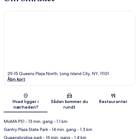
29-15 Queens Plaza North, Long Island City, NY, 11101
Åbn kort
Kort
Hvad ligger i
Sådan kommer du
Restauranter
nærheden?
rundt
MoMA PS1
- 13 min. gang
- 1.1 km
Gantry Plaza State Park
- 14 min. gang
- 1.3 km
Queensbridge park
- 16 min. gang
- 1.4 km