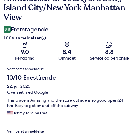
Island City/New York Manhattan
View
Fremragende
8,8
1.006 anmeldelser
9,0
8,4
8,8
Rengøring
Området
Service og personale
Anmeldelser
Verificeret anmeldelse
10/10 Enestående
22. jul. 2026
Oversæt med Google
This place is Amazing and the store outside is so good open 24
hrs. Easy to get on and off the subway.
Jeffrey, rejse på 1 nat
Verificeret anmeldelse