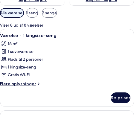
Tilgængelige
Alle værelser
1 seng
2 senge
filtre
for
Viser 8 ud af 8 værelser
værelser
Indlæs
Et moderne badeværelse med en hvid v
1
Værelse - 1 kingsize-seng
alle
16 m²
billeder
1 soveværelse
af
Værelse
Plads til 2 personer
-
1 kingsize-seng
1
Gratis Wi-Fi
kingsize-
Flere
Flere oplysninger
seng
oplysninger
om
Se priser
Værelse
-
1
kingsize-
seng