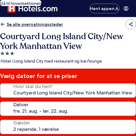
Gå til hovedsektionen
Hent appen
Se alle overnatningssteder
Courtyard Long Island City/New
York Manhattan View
3.0-
stjernet
Hotel i Long Island City med restaurant og bar/lounge
overnatningssted
Vælg datoer for at se priser
Hvor skal du hen?
Datoer
Gæster