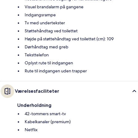
Visuel brandalarm på gangene
Indgangsrampe
Tv med undertekster
Støttehåndtag ved toilettet
Højde på støttehåndtag ved toilettet (cm): 109
Dørhåndtag med greb
Teksttelefon
Oplyst rute til indgangen
Rute til indgangen uden trapper
Værelsesfaciliteter
Underholdning
42-tommers smart-tv
Kabelkanaler (premium)
Netflix