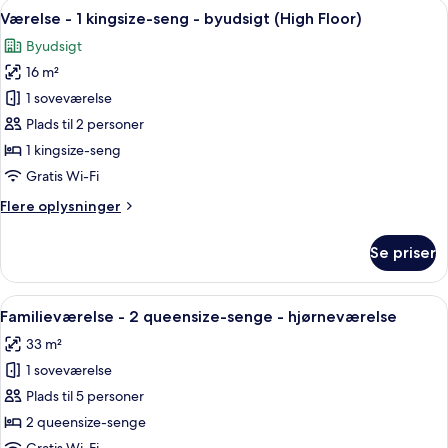
Indlæs
Et moderne badeværelse med en hvid v
1
2
Værelse - 1 kingsize-seng - byudsigt (High Floor)
alle
queensize-
Byudsigt
senge
billeder
16 m²
af
Værelse
1 soveværelse
-
Plads til 2 personer
1
1 kingsize-seng
kingsize-
Gratis Wi-Fi
seng
Flere
Flere oplysninger
-
oplysninger
byudsigt
om
Se priser
(High
Værelse
-
Floor)
1
Indlæs
Et moderne badeværelse med en hvid v
1
kingsize-
Familieværelse - 2 queensize-senge - hjørneværelse
alle
seng
33 m²
-
billeder
byudsigt
1 soveværelse
af
(High
Familieværelse
Plads til 5 personer
Floor)
-
2 queensize-senge
2