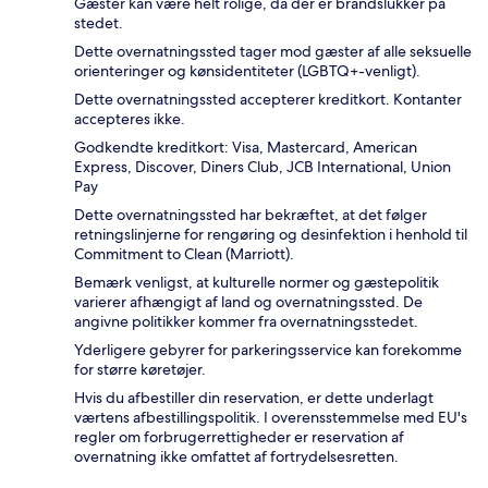
Gæster kan være helt rolige, da der er brandslukker på
stedet.
Dette overnatningssted tager mod gæster af alle seksuelle
orienteringer og kønsidentiteter (LGBTQ+-venligt).
Dette overnatningssted accepterer kreditkort. Kontanter
accepteres ikke.
Godkendte kreditkort: Visa, Mastercard, American
Express, Discover, Diners Club, JCB International, Union
Pay
Dette overnatningssted har bekræftet, at det følger
retningslinjerne for rengøring og desinfektion i henhold til
Commitment to Clean (Marriott).
Bemærk venligst, at kulturelle normer og gæstepolitik
varierer afhængigt af land og overnatningssted. De
angivne politikker kommer fra overnatningsstedet.
Yderligere gebyrer for parkeringsservice kan forekomme
for større køretøjer.
Hvis du afbestiller din reservation, er dette underlagt
værtens afbestillingspolitik. I overensstemmelse med EU's
regler om forbrugerrettigheder er reservation af
overnatning ikke omfattet af fortrydelsesretten.