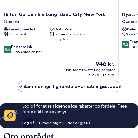
Hilton
Hyatt
Hilton Garden Inn Long Island City New York
Hyatt 
Garden
Place
Queens
Queens
Inn
Long
Kæledyrsvenligt
Gratis Wi-Fi
Kæledy
Long
Island
Restaurant
Forbundne værelser
Gratis
Island
City/Ne
tilbydes
City
York
9.2
Fre
9,2
8.6
New
Fantastisk
City
ud
1.00
8,6
ud
York
1.066 anmeldelser
Queens
af
af
Queens
10,
Prisen
946 kr.
10,
Fremrag
er
Fantastisk,
1.009
inkluderer skatter og gebyrer
946 kr.
1.066
anmelde
16. aug. - 17. aug.
anmeldelser
Sammenlign lignende overnatningssteder
Log på for at se tilgængelige rabatter og fordele. Flere
fordele til flere eventyr.
Log på
Tilmeld dig nu – det er gratis
Om området