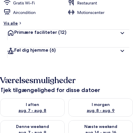
Gratis Wi-Fi
Restaurant
Aircondition
Motionscenter
Vis alle
Primære faciliteter
(12)
Føl dig hjemme
(6)
Værelsesmuligheder
Tjek tilgængelighed for disse datoer
Tjek tilgængelighed for i aften aug. 7 - aug. 8
Tjek tilgængelighed for i morg
I aften
I morgen
aug. 7 - aug. 8
aug. 8 - aug. 9
Tjek tilgængelighed for denne weekend aug. 7 - aug. 9
Tjek tilgængelighed for næste
Denne weekend
Næste weekend
aug. 7 - aug. 9
aug. 14 - aug. 16