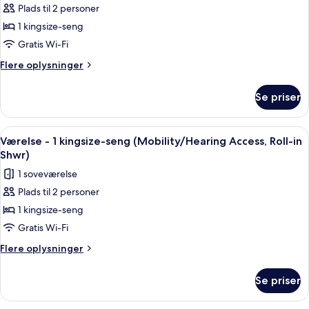
Plads til 2 personer
Værelse
1 kingsize-seng
-
1
Gratis Wi-Fi
kingsize-
Flere
Flere oplysninger
seng
oplysninger
om
(Mobility
Se priser
Værelse
Accessible,
-
Roll-
1
Indlæs
Et hotelværelse med en stor seng, et 
7
in
kingsize-
Værelse - 1 kingsize-seng (Mobility/Hearing Access, Roll-in
alle
seng
Shower)
Shwr)
(Mobility
billeder
1 soveværelse
Accessible,
af
Roll-
Plads til 2 personer
Værelse
in
1 kingsize-seng
-
Shower)
1
Gratis Wi-Fi
kingsize-
Flere
Flere oplysninger
seng
oplysninger
om
(Mobility/Hearing
Se priser
Værelse
Access,
-
Roll-