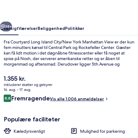
City/New
York
Manhattan
rige
Næste
View
38+
Oversigt
Værelser
Beliggenhed
Politikker
Fra Courtyard Long Island City/New York Manhattan View er der kun
fem minutters kørsel til Central Park og Rockefeller Center. Gæster
kan få lidt motion i det døgnåbne fitnesscenter eller få noget at
spise på Nosh, der serverer amerikanske retter og er åben til
morgenmad og aftensmad. Derudover ligger 5th Avenue og
Memorial Sloan-Kettering Cancer Center blot fem minutters kørsel
væk. Rejsende er glade for den korte gåtur til offentlig transport:
Den
1.355 kr.
Queens Plaza Station ligger 2 minutter derfra og Queensboro Plaza
nuværende
inkluderer skatter og gebyrer
Station 3 minutter væk.
pris
16. aug. - 17. aug.
Udsigt fra overnatningsstedet
er
Anmeldelser
Fremragende
8,8
Vis alle 1.006 anmeldelser
1.355 kr.
8,8 ud af 10.
Populære faciliteter
Kæledyrsvenligt
Mulighed for parkering