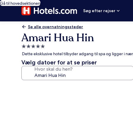
Gå til hovedsektionen
Søg efter rejser
Se alle overnatningssteder
Amari Hua Hin
5.0-
stjernet
Dette eksklusive hotel tilbyder adgang til spa og ligger i 
overnatningssted
Vælg datoer for at se priser
Hvor skal du hen?
Billedgalleri
for
Amari
Hua
Hin