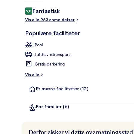
Anmeldelser
Fantastisk
9,0
9,0 ud af 10.
Udendørsom
Vis alle 963 anmeldelser
Populære faciliteter
Pool
Lufthavnstransport
Gratis parkering
Vis alle
Primære faciliteter
(12)
For familier
(6)
Derfor elsker vi dette overnatningssted