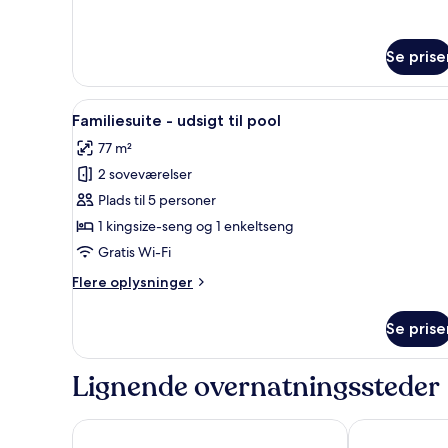
with
Hillside
View
Se prise
Indlæs
En stue med en sofa, et rundt s
12
Familiesuite - udsigt til pool
alle
77 m²
billeder
2 soveværelser
af
Familiesuite
Plads til 5 personer
-
1 kingsize-seng og 1 enkeltseng
udsigt
Gratis Wi-Fi
til
Flere
Flere oplysninger
pool
oplysninger
om
Se prise
Familiesuite
-
udsigt
Lignende overnatningssteder
til
pool
G Hua Hin Resort & Mall
iSanook Resor