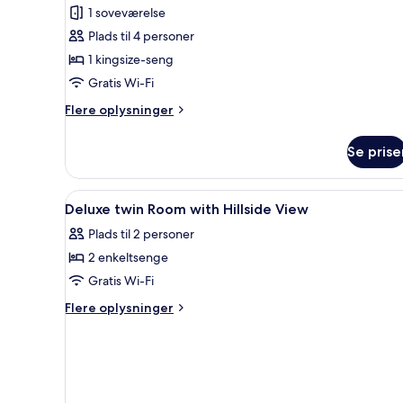
pool
Deluxe-
1 soveværelse
værelse
Plads til 4 personer
-
1 kingsize-seng
1
Gratis Wi-Fi
kingsize-
seng
Flere
Flere oplysninger
oplysninger
om
Se prise
Deluxe-
værelse
-
Indlæs
Gratis produkter i minibaren, 
5
1
Deluxe twin Room with Hillside View
alle
kingsize-
Plads til 2 personer
seng
billeder
2 enkeltsenge
af
Deluxe
Gratis Wi-Fi
twin
Flere
Flere oplysninger
Room
oplysninger
om
with
Deluxe
Hillside
twin
View
Room