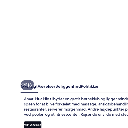
113+
Oversigt
Værelser
Beliggenhed
Politikker
Amari Hua Hin tilbyder en gratis børneklub og ligger mi
spaen for at blive forkælet med massage, ansigtsbehandli
restauranter, serverer morgenmad. Andre højdepunkter på 
ved poolen og et fitnesscenter. Rejsende er vilde med s
VIP Access