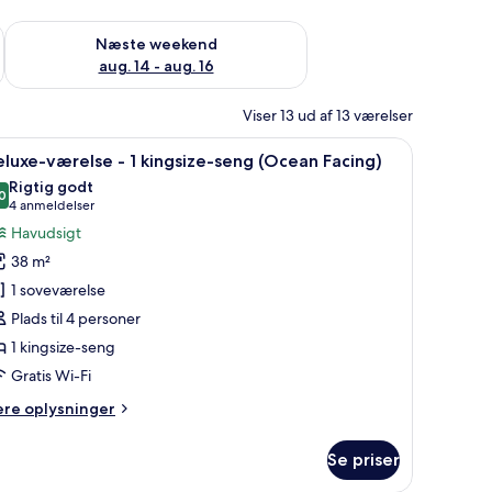
d aug. 7 - aug. 9
Tjek tilgængelighed for næste weekend aug. 14 - aug. 16
Næste weekend
aug. 14 - aug. 16
Viser 13 ud af 13 værelser
ebord, en stol, et fjernsyn og en balkon.
ndlæs
Et hotelværelse med en stor seng, et skrivebord
7
luxe-værelse - 1 kingsize-seng (Ocean Facing)
le
Rigtig godt
illeder
0
8,0 ud af 10
(4
4 anmeldelser
f
anmeldelser)
Havudsigt
eluxe-
38 m²
ærelse
1 soveværelse
Plads til 4 personer
1 kingsize-seng
ingsize-
eng
Gratis Wi-Fi
Ocean
ere
ere oplysninger
acing)
lysninger
m
Se priser
luxe-
relse