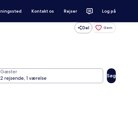
tningssted
Kontakt os
Rejser
Log på
Del
Gem
Gæster
Søg