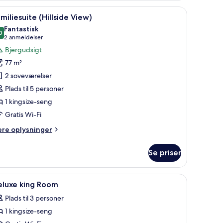
 fritstående badekar, en glasafskærmet brusekabine og en vaskepult med et sto
ndlæs
Et hotelværelse med en stor seng, et sengebo
18
miliesuite (Hillside View)
le
ngsize-
Fantastisk
ng
illeder
0
9,0 ud af 10
(2
2 anmeldelser
cean
f
anmeldelser)
Bjergudsigt
cing)
amiliesuite
77 m²
illside
2 soveværelser
iew)
Plads til 5 personer
1 kingsize-seng
Gratis Wi-Fi
ere
ere oplysninger
lysninger
m
Se priser
miliesuite
illside
ew)
ab på værelset, skrivebord
ndlæs
Gratis produkter i minibaren, pengeskab på v
5
eluxe king Room
le
Plads til 3 personer
illeder
1 kingsize-seng
f