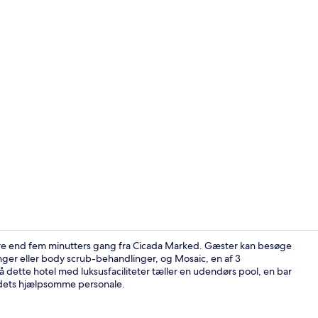
Udendørsom
ndre end fem minutters gang fra Cicada Marked. Gæster kan besøge
nger eller body scrub-behandlinger, og Mosaic, en af 3
dette hotel med luksusfaciliteter tæller en udendørs pool, en bar
Suite - 1 sov
tedets hjælpsomme personale.