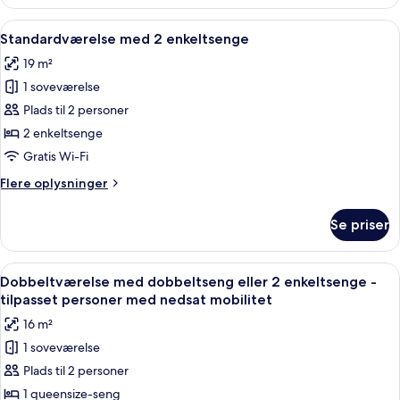
dobbeltværelse
Adults)
(2
Indlæs
Et hotelværelse med en stor seng, et
5
Adults
Standardværelse med 2 enkeltsenge
alle
+
19 m²
1
billeder
Child,
1 soveværelse
af
No
Standardværelse
Plads til 2 personer
3
med
Adults)
2 enkeltsenge
2
Gratis Wi-Fi
enkeltsenge
Flere
Flere oplysninger
oplysninger
om
Se priser
Standardværelse
med
2
Indlæs
Et hotelværelse med en seng, sengebo
5
enkeltsenge
Dobbeltværelse med dobbeltseng eller 2 enkeltsenge -
alle
tilpasset personer med nedsat mobilitet
billeder
16 m²
af
1 soveværelse
Dobbeltværelse
Plads til 2 personer
med
dobbeltseng
1 queensize-seng