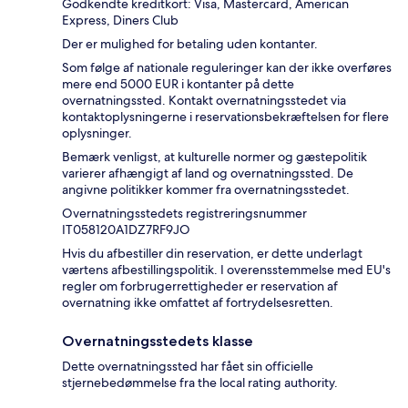
Godkendte kreditkort: Visa, Mastercard, American
Express, Diners Club
Der er mulighed for betaling uden kontanter.
Som følge af nationale reguleringer kan der ikke overføres
mere end 5000 EUR i kontanter på dette
overnatningssted. Kontakt overnatningsstedet via
kontaktoplysningerne i reservationsbekræftelsen for flere
oplysninger.
Bemærk venligst, at kulturelle normer og gæstepolitik
varierer afhængigt af land og overnatningssted. De
angivne politikker kommer fra overnatningsstedet.
Overnatningsstedets registreringsnummer
IT058120A1DZ7RF9JO
Hvis du afbestiller din reservation, er dette underlagt
værtens afbestillingspolitik. I overensstemmelse med EU's
regler om forbrugerrettigheder er reservation af
overnatning ikke omfattet af fortrydelsesretten.
Overnatningsstedets klasse
Dette overnatningssted har fået sin officielle
stjernebedømmelse fra the local rating authority.