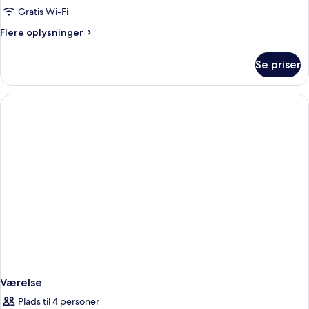
Gratis Wi-Fi
Flere
Flere oplysninger
oplysninger
om
Se priser
Værelse
Værelse
Plads til 4 personer