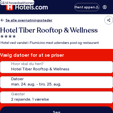
Gå til hovedsektionen
Hent appen
Se alle overnatningssteder
Hotel Tiber Rooftop & Wellness
4.0-
stjernet
Hotel ved vandet i Fiumicino med udendørs pool og restaurant
overnatningssted
Vælg datoer for at se priser
Hvor skal du hen?
Datoer
Gæster
Søg