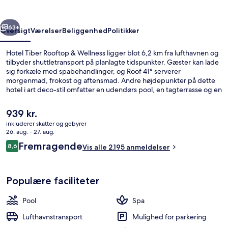
Wellness
rige
Næste
63+
Oversigt
Værelser
Beliggenhed
Politikker
Hotel Tiber Rooftop & Wellness ligger blot 6,2 km fra lufthavnen og
tilbyder shuttletransport på planlagte tidspunkter. Gæster kan lade
sig forkæle med spabehandlinger, og Roof 41° serverer
morgenmad, frokost og aftensmad. Andre højdepunkter på dette
hotel i art deco-stil omfatter en udendørs pool, en tagterrasse og en
bar ved poolen. Stedets pool og hjælpsomme personale får rigtig
gode bedømmelser fra rejsende.
Den
939 kr.
nuværende
inkluderer skatter og gebyrer
pris
26. aug. - 27. aug.
Udendørsområde
er
Anmeldelser
Fremragende
8,6
Vis alle 2.195 anmeldelser
939 kr.
8,6 ud af 10.
Populære faciliteter
Pool
Spa
Lufthavnstransport
Mulighed for parkering