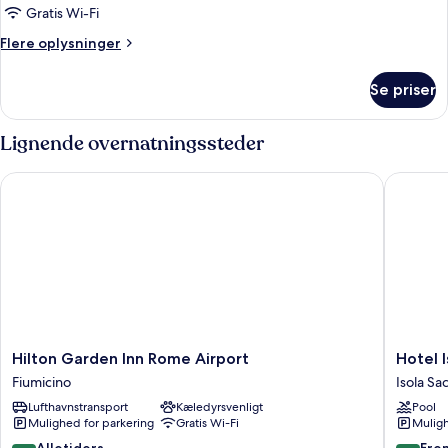
Gratis Wi-Fi
Flere
Flere oplysninger
oplysninger
om
Se priser
Værelse
Lignende overnatningssteder
Hilton Garden Inn Rome Airport
Hotel Is
Hilton
Hotel
Hilton Garden Inn Rome Airport
Hotel 
Garden
Isola
Fiumicino
Isola Sa
Inn
Sacra
Lufthavnstransport
Kæledyrsvenligt
Pool
Rome
Rome
Mulighed for parkering
Gratis Wi-Fi
Muligh
Airport
Airport
Fiumicino
Isola
8.2
9.2