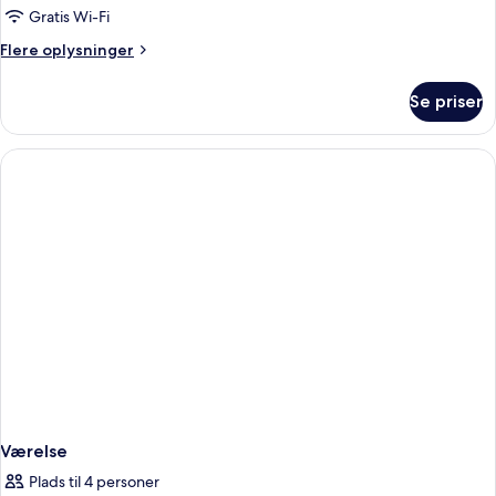
Gratis Wi-Fi
Flere
Flere oplysninger
oplysninger
om
Se priser
Værelse
Værelse
Plads til 4 personer