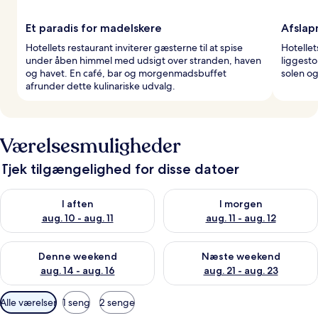
Et paradis for madelskere
Afslap
Hotellets restaurant inviterer gæsterne til at spise
Hotelle
under åben himmel med udsigt over stranden, haven
liggesto
og havet. En café, bar og morgenmadsbuffet
solen og
afrunder dette kulinariske udvalg.
Værelsesmuligheder
Tjek tilgængelighed for disse datoer
Tjek tilgængelighed for i aften aug. 10 - aug. 11
Tjek tilgængelighed for i morg
I aften
I morgen
aug. 10 - aug. 11
aug. 11 - aug. 12
Tjek tilgængelighed for denne weekend aug. 14 - aug. 16
Tjek tilgængelighed for næste
Denne weekend
Næste weekend
aug. 14 - aug. 16
aug. 21 - aug. 23
Tilgængelige
Alle værelser
1 seng
2 senge
filtre