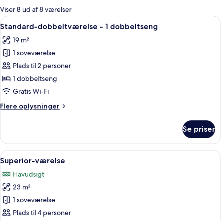
for
Viser 8 ud af 8 værelser
værelser
Indlæs
Et hotelværelse med en stor seng, et
11
Standard-dobbeltværelse - 1 dobbeltseng
alle
19 m²
billeder
1 soveværelse
af
Standard-
Plads til 2 personer
dobbeltværelse
1 dobbeltseng
-
Gratis Wi-Fi
1
Flere
Flere oplysninger
dobbeltseng
oplysninger
om
Se priser
Standard-
dobbeltværelse
-
Indlæs
Et hotelværelse med en seng, to røde 
5
1
Superior-værelse
alle
dobbeltseng
Havudsigt
billeder
23 m²
af
Superior-
1 soveværelse
værelse
Plads til 4 personer