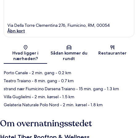
Via Della Torre Clementina 276, Fiumicino, RM, 00054
Åbn kort
Kort
Hvad ligger i
Sådan kommer du
Restauranter
nærheden?
rundt
Porto Canale
- 2 min. gang
- 0.2 km
Teatro Traiano
- 8 min. gang
- 0.7 km
strand nær Fiumicino Darsena Traiano
- 15 min. gang
- 1.3 km
Villa Guglielmi
- 2 min. kørsel
- 1.5 km
Gelateria Naturale Polo Nord
- 2 min. kørsel
- 1.8 km
Om overnatningsstedet
Hotel Tiber Rooftop & Wellness