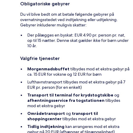
Obligatoriske gebyrer
Du vil blive bedt om at betale følgende gebyrer på
overnatningsstedet ved indtjekning eller udtjekning.
Gebyrer inkluderer muligvis skatter:
Der pålægges en byskat: EUR 4.90 pr. person pr. nat,
op til 15 nætter. Denne skat gælder ikke for børn under
10 år.
Valgfrie tjenester
Morgenmadsbuffet
tilbydes mod et ekstra gebyr på
ca. 15 EUR for voksne og 12 EUR for børn
Lufthavnstransport tilbydes mod et ekstra gebyr på 7
EUR pr. person (for en enkelt)
Transport til terminal for krydstogtskibe
og
afhentningsservice fra togstationen
tilbydes
mod et ekstra gebyr
Områdetransport
og
transport til
shoppingcenter
tilbydes mod et ekstra gebyr
Tidlig indtjekning
kan arrangeres mod et ekstra
gebyr på 20 EUR (afhænger af tilgængelighed)