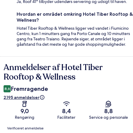
Ja, Roof 41° tilbyder udendørs servering og udsigt til haven.
Hvordan er området omkring Hotel Tiber Rooftop &
Wellness?
Hotel Tiber Rooftop & Wellness ligger ved vandet i Fiumicino
Centro, kun 1 minutters gang fra Porto Canale og 10 minutters
gang fra Teatro Traiano. Rejsende siger, at området ligger i
gåafstand fra det meste og har gode shoppingmuligheder.
Anmeldelser af Hotel Tiber
Anmeldelser
Rooftop & Wellness
Fremragende
8,6
2.195 anmeldelser
9,0
8,4
8,8
Rengøring
Faciliteter
Service og personale
Anmeldelser
Verificeret anmeldelse