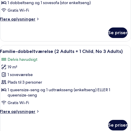
1 dobbeltseng og 1 sovesofa (stor enkeltseng)
Gratis Wi-Fi
Flere
Flere oplysninger
oplysninger
om
Se priser
Superior-
værelse
Indlæs
Et hotelværelse med en stor seng, et 
6
Familie-dobbeltværelse (2 Adults + 1 Child, No 3 Adults)
alle
Delvis havudsigt
billeder
19 m²
af
Familie-
1 soveværelse
dobbeltværelse
Plads til 3 personer
(2
1 queensize-seng og 1 udtræksseng (enkeltseng) ELLER 1
Adults
queensize-seng
+
Gratis Wi-Fi
1
Flere
Flere oplysninger
Child,
oplysninger
No
om
Se priser
Familie-
3