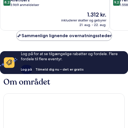
Alletiders
Fre
8,2
9,2
Sacra
ud
ud
3.969 anmeldelser
1.55
af
af
Prisen
1.312 kr.
10,
10,
er
Alletiders,
Fremrag
inkluderer skatter og gebyrer
1.312 kr.
21. aug. - 22. aug.
3.969
1.558
anmeldelser
anmelde
Sammenlign lignende overnatningssteder
Log på for at se tilgængelige rabatter og fordele. Flere
fordele til flere eventyr.
Log på
Tilmeld dig nu – det er gratis
Om området