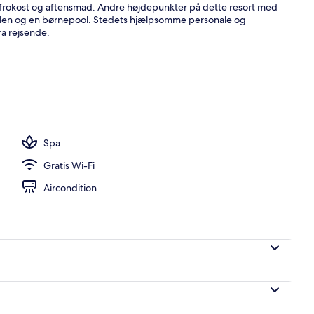
til frokost og aftensmad. Andre højdepunkter på dette resort med
poolen og en børnepool. Stedets hjælpsomme personale og
a rejsende.
, parasoller, liggestole
Spa
Gratis Wi-Fi
Aircondition