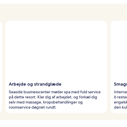
Arbejde og strandglæde
Smags
Seaside businesscenter møder spa med fuld service
Interna
på dette resort. Klar dig af arbejdet, og forkæl dig
6 resta
selv med massage, kropsbehandlinger og
engels
roomservice døgnet rundt.
den kul