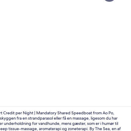
Skabervideo 
ort Credit per Night | Mandatory Shared Speedboat from Ao Po,
 skyggen fra en strandparasol eller få en massage, ligesom du har
rer underholdning for vandhunde, mens gæster, som er i humør til
40-tommers 
 deep tissue-massage, aromaterapi og zoneterapi. By The Sea, en af