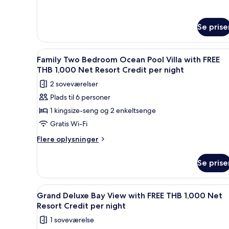
om
THB
Seawater
1,000
Pool
Net
Se prise
Suite
Resort
with
FREE
Credit
Indlæs
En træterrasse med havudsigt 
THB
5
Family Two Bedroom Ocean Pool Villa with FREE
per
alle
1,000
THB 1,000 Net Resort Credit per night
night
Net
billeder
2 soveværelser
Resort
af
Credit
Plads til 6 personer
Family
per
1 kingsize-seng og 2 enkeltsenge
Two
night
Bedroom
Gratis Wi-Fi
Ocean
Flere
Flere oplysninger
Pool
oplysninger
om
Villa
Se prise
Family
with
Two
FREE
Bedroom
Indlæs
Et trægulv med spiseplads, et
5
THB
Ocean
Grand Deluxe Bay View with FREE THB 1,000 Net
alle
Pool
1,000
Resort Credit per night
Villa
billeder
Net
1 soveværelse
with
af