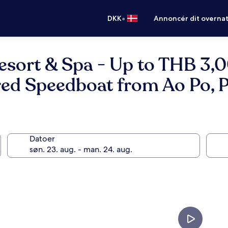
•
DKK
Annoncér dit overna
esort & Spa - Up to THB 3,0
red Speedboat from Ao Po, 
Datoer