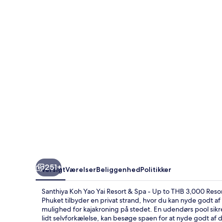
Yai
Resort
&
Spa
-
Up
to
THB
3,000
Resort
Credit
251+
Oversigt
Værelser
Beliggenhed
Politikker
per
Night
Santhiya Koh Yao Yai Resort & Spa - Up to THB 3,000 Res
|
Phuket tilbyder en privat strand, hvor du kan nyde godt af
mulighed for kajakroning på stedet. En udendørs pool sik
Mandatory
lidt selvforkælelse, kan besøge spaen for at nyde godt af