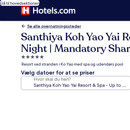
Gå til hovedsektionen
Se alle overnatningssteder
Santhiya Koh Yao Yai R
Night | Mandatory Sha
5.0-
stjernet
Resort ved stranden i Ko Yao med spa og udendørs pool
overnatningssted
Vælg datoer for at se priser
Hvor skal du hen?
Billedgalleri
for
Santhiya
Koh
Yao