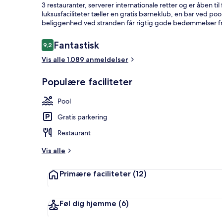
3 restauranter, serverer internationale retter og er åben 
Shared
luksusfaciliteter tæller en gratis børneklub, en bar ved 
Speedboat
beliggenhed ved stranden får rigtig gode bedømmelser fr
from
Anmeldelser
Fantastisk
9,2
Ao
9,2 ud af 10.
Udendørs pool
Vis alle 1.089 anmeldelser
Po,
Phuket
Populære faciliteter
Pool
Gratis parkering
Restaurant
Vis alle
Primære faciliteter
(12)
Føl dig hjemme
(6)