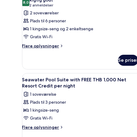
THB
8,0
af
8,0 ud af 10
(2
2 anmeldelser
1,000
Two
anmeldelser)
2 soveværelser
Net
Bedroom
Resort
Plads til 6 personer
Credit
Seawater
1 kingsize-seng og 2 enkeltsenge
per
Pool
night
Gratis Wi-Fi
Villa
Flere
with
Flere oplysninger
oplysninger
FREE
om
THB
Se prise
Two
1,000
Bedroom
Seawater
Net
Indlæs
Udsigt over poolen med træterr
4
Pool
Seawater Pool Suite with FREE THB 1,000 Net
Resort
alle
Villa
Resort Credit per night
Credit
with
billeder
1 soveværelse
per
FREE
af
THB
night
Plads til 3 personer
Seawater
1,000
1 kingsize-seng
Pool
Net
Resort
Suite
Gratis Wi-Fi
Credit
with
Flere
Flere oplysninger
per
FREE
oplysninger
night