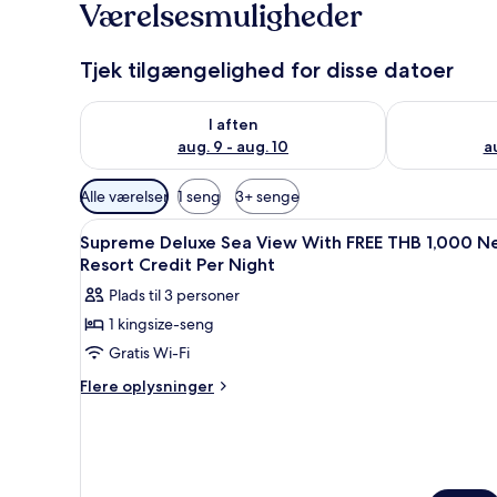
Værelsesmuligheder
Tjek tilgængelighed for disse datoer
Tjek tilgængelighed for i aften aug. 9 - aug. 10
Tjek tilgængel
I aften
aug. 9 - aug. 10
au
Tilgængelige
Alle værelser
1 seng
3+ senge
filtre
Indlæs
Minibar, pengeskab på værelset
for
5
Supreme Deluxe Sea View With FREE THB 1,000 N
alle
værelser
Resort Credit Per Night
billeder
Plads til 3 personer
af
1 kingsize-seng
Supreme
Gratis Wi-Fi
Deluxe
Sea
Flere
Flere oplysninger
oplysninger
View
om
With
Supreme
FREE
Deluxe
THB
Sea