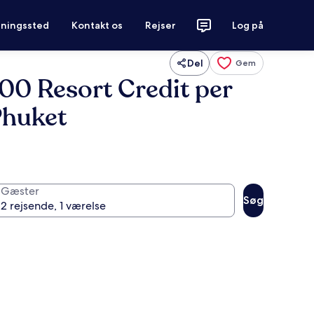
tningssted
Kontakt os
Rejser
Log på
Del
Gem
00 Resort Credit per
Phuket
Gæster
Søg