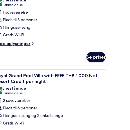
,0
f
10,0 ud af 10
sort
(1
1 anmeldelse
edit
rand
anmeldelse)
1 soveværelse
r
eluxe
Plads til 3 personer
ght
ay
1 kingsize-seng
iew
Gratis Wi-Fi
ith
ere
REE
ere oplysninger
lysninger
HB
m
,000
Se priser
rand
et
luxe
y
esort
 parasol.
ndlæs
En træterrasse med pool, liggestole og et bor
14
ew
yal Grand Pool Villa with FREE THB 1,000 Net
redit
le
th
sort Credit per night
er
EE
illeder
Enestående
ight
HB
,0
f
10,0 ud af 10
(1
1 anmeldelse
000
oyal
anmeldelse)
2 soveværelser
et
rand
sort
Plads til 6 personer
edit
ool
1 kingsize-seng og 2 enkeltsenge
r
lla
ght
Gratis Wi-Fi
ith