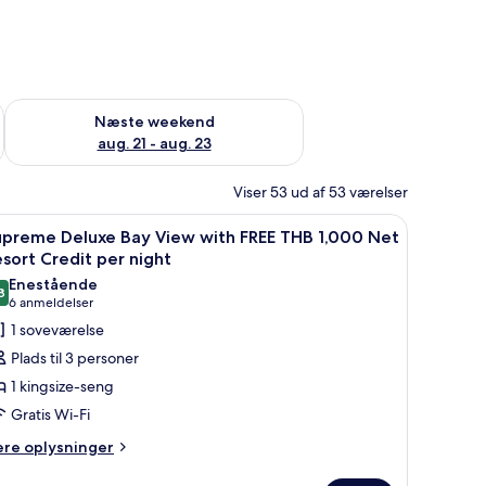
d aug. 14 - aug. 16
Tjek tilgængelighed for næste weekend aug. 21 - aug. 23
Næste weekend
aug. 21 - aug. 23
Viser 53 ud af 53 værelser
med bakke og et spabad.
ndlæs
Et trægulvs værelse med et badekar, et bord
4
upreme Deluxe Bay View with FREE THB 1,000 Net
le
sort Credit per night
illeder
Enestående
8
f
9,8 ud af 10
(6
6 anmeldelser
upreme
anmeldelser)
1 soveværelse
eluxe
Plads til 3 personer
ay
1 kingsize-seng
iew
Gratis Wi-Fi
ith
ere
REE
ere oplysninger
lysninger
HB
m