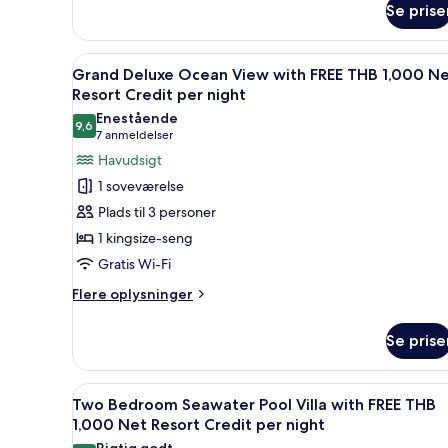
View
1,000
Se prise
With
Net
FREE
Resort
THB
Indlæs
En træterrasse med et bord, st
5
Grand Deluxe Ocean View with FREE THB 1,000 N
Credit
1,000
alle
Resort Credit per night
Net
Per
billeder
Resort
Enestående
Night
9,6
af
Credit
9,6 ud af 10
(7
7 anmeldelser
Per
Grand
anmeldelser)
Havudsigt
Night
Deluxe
1 soveværelse
Ocean
Plads til 3 personer
View
1 kingsize-seng
with
Gratis Wi-Fi
FREE
THB
Flere
Flere oplysninger
oplysninger
1,000
om
Net
Se prise
Grand
Resort
Deluxe
Credit
Ocean
Indlæs
En træterrasse med pool, uden
6
View
Two Bedroom Seawater Pool Villa with FREE THB
per
alle
with
1,000 Net Resort Credit per night
night
FREE
billeder
Rigtig godt