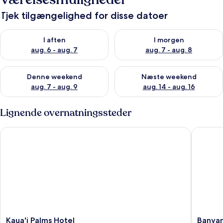
Tjek tilgængelighed for disse datoer
Tjek tilgængelighed for i aften aug. 6 - aug. 7
Tjek tilgængelighed for i morg
I aften
I morgen
aug. 6 - aug. 7
aug. 7 - aug. 8
Tjek tilgængelighed for denne weekend aug. 7 - aug. 9
Tjek tilgængelighed for næste
Denne weekend
Næste weekend
aug. 7 - aug. 9
aug. 14 - aug. 16
Lignende overnatningssteder
Kaua'i Palms Hotel
Banyan H
Kaua'i
Banyan
Kaua'i Palms Hotel
Banyan