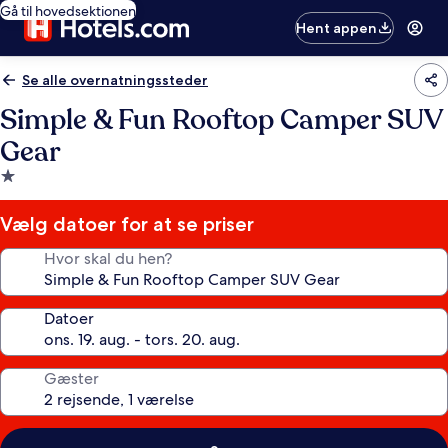
Gå til hovedsektionen
Hent appen
Se alle overnatningssteder
Simple & Fun Rooftop Camper SUV
Gear
1.0-
stjernet
overnatningssted
Vælg datoer for at se priser
Hvor skal du hen?
Datoer
Gæster