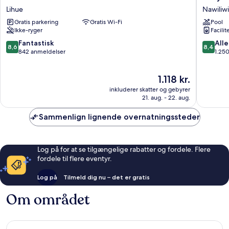
Palms
Harbor
Lihue
Nawiliwi
Hotel
Resort
Gratis parkering
Gratis Wi-Fi
Pool
Lihue
Nawiliwil
Ikke-ryger
Facilit
8.6
8.4
Fantastisk
Alle
8,6
8,4
ud
ud
842 anmeldelser
1.25
af
af
10,
10,
Prisen
1.118 kr.
Fantastisk,
Alletider
er
842
1.250
inkluderer skatter og gebyrer
1.118 kr.
anmeldelser
anmelde
21. aug. - 22. aug.
Sammenlign lignende overnatningssteder
Log på for at se tilgængelige rabatter og fordele. Flere
fordele til flere eventyr.
Log på
Tilmeld dig nu – det er gratis
Om området