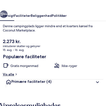
Camper
SUV
rige
Næste
Gear
9+
Oversigt
Faciliteter
Beliggenhed
Politikker
Denne campingplads ligger mindre end et kvarters kørsel fra
Coconut Marketplace.
Den
2.273 kr.
nuværende
inkluderer skatter og gebyrer
pris
15. aug. - 16. aug.
er
Populære faciliteter
2.273 kr.
Tæt på stranden, hvidt sand
Gratis morgenmad
Ikke-ryger
Vis alle
Primære faciliteter
(4)
Værelsesmuligheder