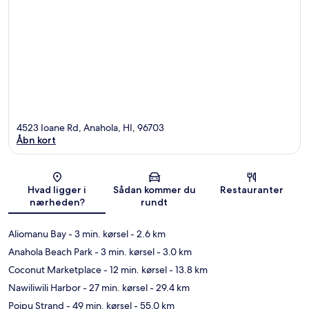
4523 Ioane Rd, Anahola, HI, 96703
Åbn kort
Kort
Hvad ligger i
Sådan kommer du
Restauranter
nærheden?
rundt
Aliomanu Bay
- 3 min. kørsel
- 2.6 km
Anahola Beach Park
- 3 min. kørsel
- 3.0 km
Coconut Marketplace
- 12 min. kørsel
- 13.8 km
Nawiliwili Harbor
- 27 min. kørsel
- 29.4 km
Poipu Strand
- 49 min. kørsel
- 55.0 km