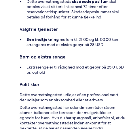
Dette overnatningssteds
skadesdepositum
skal
betales via et sikkert link senest 72 timer efter
reservationstidspunktet. Skadesdepositummet skal
betales på forhånd for at kunne tjekke ind.
Valgfrie tjenester
Sen indtjekning
mellem kl. 21.00 og kl. 00.00 kan
arrangeres mod et ekstra gebyr på 28 USD
Børn og ekstra senge
Ekstrasenge er til rådighed mod et gebyr på 25.0 USD
pr. ophold
Politikker
Dette overnatningssted udlejes af en professionel vært,
der udlejer som en virksomhed eller et erhverv.
Dette overnatningssted har udendørsområder såsom
altaner, balkoner eller terrasser, der muligvis ikke er
egnede for børn. Hvis du har spørgsmål, anbefaler vi, at du
kontakter overnatningsstedet inden ankomst for at
bekræfte, at de har et passende værelse til dig.