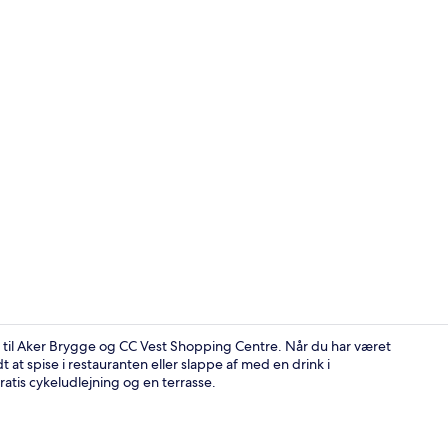
Superior-vær
l til Aker Brygge og CC Vest Shopping Centre. Når du har været
t at spise i restauranten eller slappe af med en drink i
ratis cykeludlejning og en terrasse.
Udendørsom