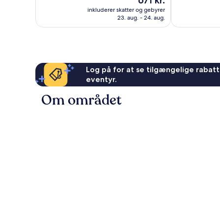
671 kr.
Fantastisk,
Alletiders,
er
1.014
1.011
inkluderer skatter og gebyrer
671 kr.
anmeldelser
anmeldelser
23. aug. - 24. aug.
Log på for at se tilgængelige rabatte
eventyr.
Om området