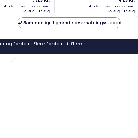
765 kr.
915 kr.
Fantastisk,
er
er
1.009
inkluderer skatter og gebyrer
inkluderer skatter og gebyrer
765 kr.
915 kr.
anmeldelser
16. aug. - 17. aug.
16. aug. - 17. aug.
Sammenlign lignende overnatningssteder
r og fordele. Flere fordele til flere