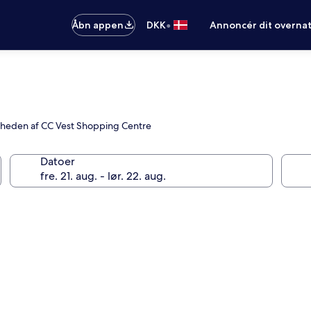
•
Åbn appen
DKK
Annoncér dit overna
nærheden af CC Vest Shopping Centre
Datoer