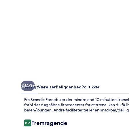
40+
Oversigt
Værelser
Beliggenhed
Politikker
Fra Scandic Fornebu er der mindre end 10 minutters kørse
forbi det døgnåbne fitnesscenter for at træne, kan du få lid
baren/loungen. Andre faciliteter tæller en snackbar/deli, g
Anmeldelser
Fremragende
8,6
8,6 ud af 10.