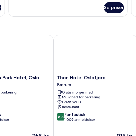
Ju
om
su
r
Se priser
Standardenkeltværelse
Park Hotel, Oslo
Thon Hotel Oslofjord
Thon
u Park Hotel, Oslo
Thon Hotel Oslofjord
Hotel
Bærum
Oslofjord
 parkering
Gratis morgenmad
Bærum
Mulighed for parkering
Gratis Wi-Fi
Restaurant
8.8
s
Fantastisk
8,8
ud
delser
1.009 anmeldelser
af
10,
Prisen
Prisen