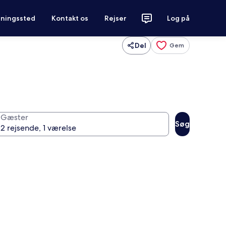
tningssted
Kontakt os
Rejser
Log på
Del
Gem
Gæster
Søg