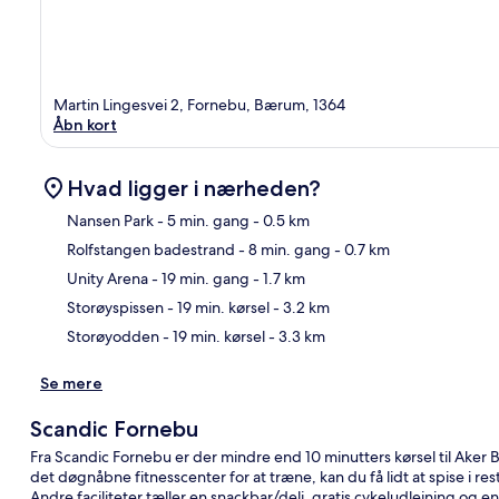
Martin Lingesvei 2, Fornebu, Bærum, 1364
Åbn kort
Hvad ligger i nærheden?
Nansen Park
- 5 min. gang
- 0.5 km
Rolfstangen badestrand
- 8 min. gang
- 0.7 km
Kor
Unity Arena
- 19 min. gang
- 1.7 km
Storøyspissen
- 19 min. kørsel
- 3.2 km
Storøyodden
- 19 min. kørsel
- 3.3 km
Se mere
Scandic Fornebu
Fra Scandic Fornebu er der mindre end 10 minutters kørsel til Aker
det døgnåbne fitnesscenter for at træne, kan du få lidt at spise i re
Andre faciliteter tæller en snackbar/deli, gratis cykeludlejning og en