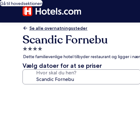
Gå til hovedsektionen
Se alle overnatningssteder
Scandic Fornebu
4.0-
stjernet
Dette familievenlige hotel tilbyder restaurant og ligger i 
overnatningssted
Vælg datoer for at se priser
Hvor skal du hen?
Billedgalleri
for
Scandic
Fornebu