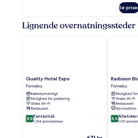
Standardværelse
-
Se prise
1
queensize-
Lignende overnatningssteder
seng
Quality Hotel Expo
Radisson Blu 
Quality
Radisson
Quality Hotel Expo
Radisson Bl
Hotel
Blu
Fornebu
Fornebu
Expo
Park
Kæledyrsvenligt
Mulighed for
Fornebu
Hotel,
Mulighed for parkering
Gratis Wi-Fi
Oslo
Gratis Wi-Fi
Restaurant
Fornebu
Restaurant
Aircondition
8.8
8.4
Fantastisk
Alletider
8,8
8,4
ud
ud
1.014 anmeldelser
1.011 anmel
af
af
10,
10,
Prisen