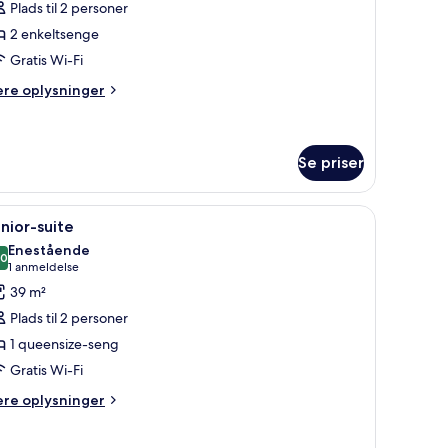
Plads til 2 personer
ærelse
2 enkeltsenge
ed
Gratis Wi-Fi
nkeltsenge
ere
ere oplysninger
lysninger
m
perior-
relse
Se priser
ed
bord med en fjernbetjening og en vægmonteret lampe.
ndlæs
Et moderne hotelværelse med et stort vindue, 
keltsenge
5
nior-suite
le
Enestående
illeder
,0
10,0 ud af 10
(1
1 anmeldelse
f
anmeldelse)
39 m²
unior-
Plads til 2 personer
uite
1 queensize-seng
Gratis Wi-Fi
ere
ere oplysninger
lysninger
m