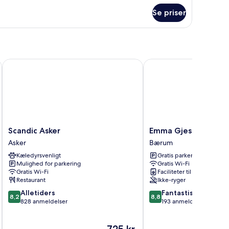
nior-
ite
Se priser
Scandic Asker
Emma Gjestehus
Scandic
Emma
Scandic Asker
Emma Gjestehus
Asker
Gjestehus
Asker
Bærum
Asker
Bærum
Kæledyrsvenligt
Gratis parkering
Mulighed for parkering
Gratis Wi-Fi
Gratis Wi-Fi
Faciliteter til tøjvask
Restaurant
Ikke-ryger
8.2
8.8
Alletiders
Fantastisk
8,2
8,8
ud
ud
828 anmeldelser
193 anmeldelser
af
af
10,
10,
Prisen