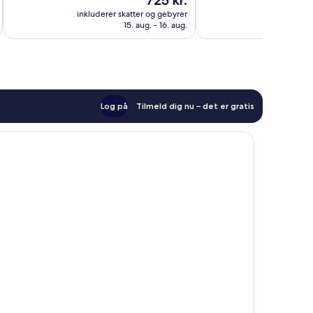
725 kr.
Alletiders,
Fantastisk,
er
828
193
inkluderer skatter og gebyrer
inkluderer 
725 kr.
anmeldelser
anmeldelser
15. aug. - 16. aug.
Log på
Tilmeld dig nu – det er gratis