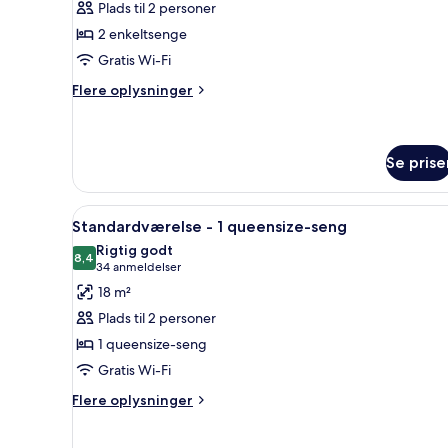
Plads til 2 personer
med
2 enkeltsenge
2
Gratis Wi-Fi
enkeltsenge
Flere
Flere oplysninger
oplysninger
om
Standardværelse
med
Se prise
2
enkeltsenge
Indlæs
Et hotelværelse med seng, stol,
4
Standardværelse - 1 queensize-seng
alle
Rigtig godt
billeder
8,4
8,4 ud af 10
(34
34 anmeldelser
af
anmeldelser)
18 m²
Standardværelse
Plads til 2 personer
-
1 queensize-seng
1
Gratis Wi-Fi
queensize-
seng
Flere
Flere oplysninger
oplysninger
om