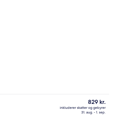
else med 2 enkeltsenge | Skrivebord, arbejdsområde til bærbare computer
Lounge
Den
829 kr.
nuværende
inkluderer skatter og gebyrer
pris
31. aug. - 1. sep.
råde
Reception
er
829 kr.