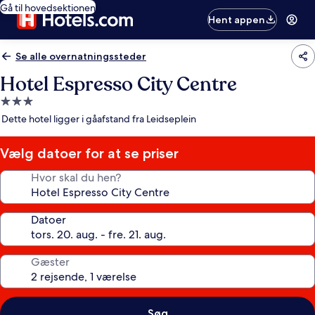
Gå til hovedsektionen
Hent appen
Se alle overnatningssteder
Hotel Espresso City Centre
3.0-
stjernet
Dette hotel ligger i gåafstand fra Leidseplein
overnatningssted
Vælg datoer for at se priser
Hvor skal du hen?
Datoer
Gæster
Søg