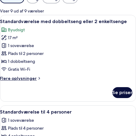
filtre
for
Viser 9 ud af 9 værelser
værelser
Indlæs
Et hotelværelse med en stor seng, et s
4
Standardværelse med dobbeltseng eller 2 enkeltsenge
alle
Byudsigt
billeder
17 m²
af
Standardværelse
1 soveværelse
med
Plads til 2 personer
dobbeltseng
1 dobbeltseng
eller
Gratis Wi-Fi
2
Flere
Flere oplysninger
enkeltsenge
oplysninger
om
Se priser
Standardværelse
med
dobbeltseng
Indlæs
Et hotelværelse med et skrivebord, to 
4
eller
Standardværelse til 4 personer
alle
2
1 soveværelse
enkeltsenge
billeder
Plads til 4 personer
af