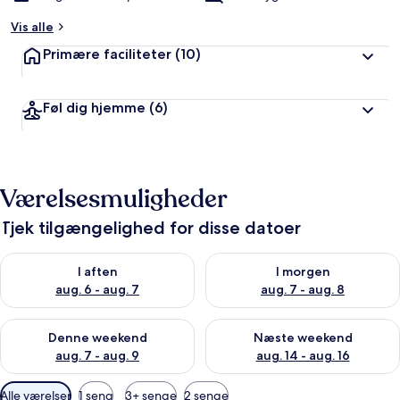
Vis alle
Primære faciliteter
(10)
Føl dig hjemme
(6)
Værelsesmuligheder
Tjek tilgængelighed for disse datoer
Tjek tilgængelighed for i aften aug. 6 - aug. 7
Tjek tilgængelighed for i morg
I aften
I morgen
aug. 6 - aug. 7
aug. 7 - aug. 8
Tjek tilgængelighed for denne weekend aug. 7 - aug. 9
Tjek tilgængelighed for næste
Denne weekend
Næste weekend
aug. 7 - aug. 9
aug. 14 - aug. 16
Tilgængelige
Alle værelser
1 seng
3+ senge
2 senge