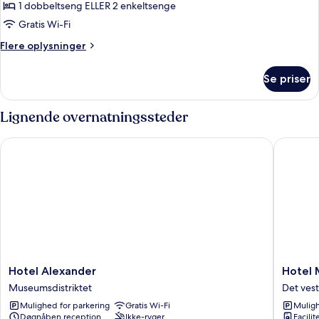
1 dobbeltseng ELLER 2 enkeltsenge
af
Double
Gratis Wi-Fi
or
Flere
Flere oplysninger
Twin
oplysninger
om
Room
Se priser
Double
or
Twin
Lignende overnatningssteder
Room
Hotel Alexander
Hotel Mo
Hotel
Hotel
Hotel Alexander
Hotel 
Alexander
Mosaic
Museumsdistriktet
Det ves
Museumsdistriktet
City
Mulighed for parkering
Gratis Wi-Fi
Muligh
Centre
Døgnåben reception
Ikke-ryger
Facilit