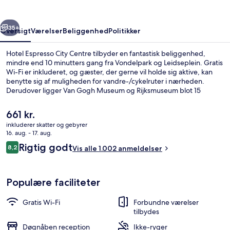
rige
Næste
35+
Oversigt
Værelser
Beliggenhed
Politikker
Hotel Espresso City Centre tilbyder en fantastisk beliggenhed,
mindre end 10 minutters gang fra Vondelpark og Leidseplein. Gratis
Wi-Fi er inkluderet, og gæster, der gerne vil holde sig aktive, kan
benytte sig af muligheden for vandre-/cykelruter i nærheden.
Derudover ligger Van Gogh Museum og Rijksmuseum blot 15
minutters gang væk. Rejsende har kun godt at sige om stedets
hjælpsomme personale. Offentlig transport ligger en kort gåtur
Den
661 kr.
væk: 1e Con. Huygensstraat Sporvognsstation og Overtoom Station
nuværende
inkluderer skatter og gebyrer
er kun få skridt derfra.
pris
16. aug. - 17. aug.
Interiør
er
Anmeldelser
Rigtig godt
8,2
Vis alle 1.002 anmeldelser
661 kr.
8,2 ud af 10.
Populære faciliteter
Gratis Wi-Fi
Forbundne værelser
tilbydes
Døgnåben reception
Ikke-ryger