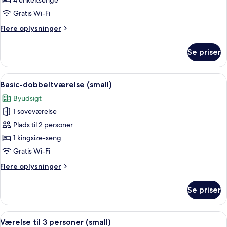
Standardværelse
4 enkeltsenge
til
Gratis Wi-Fi
4
Flere
Flere oplysninger
personer
oplysninger
om
Se priser
Standardværelse
til
4
Indlæs
Et hotelværelse med seng, skrivebord
3
personer
Basic-dobbeltværelse (small)
alle
Byudsigt
billeder
1 soveværelse
af
Basic-
Plads til 2 personer
dobbeltværelse
1 kingsize-seng
(small)
Gratis Wi-Fi
Flere
Flere oplysninger
oplysninger
om
Se priser
Basic-
dobbeltværelse
(small)
Indlæs
Udsigt gennem et vindue af et boligom
4
Værelse til 3 personer (small)