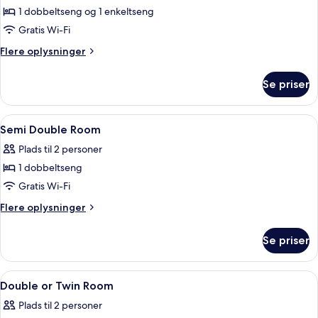
1 dobbeltseng og 1 enkeltseng
af
Small
Gratis Wi-Fi
Triple
Flere
Flere oplysninger
Room
oplysninger
om
Se priser
Small
Triple
Room
Indlæs
Pengeskab på værelset, skrivebord, st
6
Semi Double Room
alle
Plads til 2 personer
billeder
1 dobbeltseng
af
Semi
Gratis Wi-Fi
Double
Flere
Flere oplysninger
Room
oplysninger
om
Se priser
Semi
Double
Room
Indlæs
Pengeskab på værelset, skrivebord, st
4
Double or Twin Room
alle
Plads til 2 personer
billeder