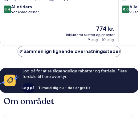
Det
vestlige
8.4
8.0
Alletiders
Alle
8,4
8,0
Amster
ud
ud
967 anmeldelser
93 a
af
af
10,
10,
Prisen
774 kr.
Alletiders,
Alletider
er
967
93
inkluderer skatter og gebyrer
774 kr.
anmeldelser
anmelde
9. aug. - 10. aug.
Sammenlign lignende overnatningssteder
Log på for at se tilgængelige rabatter og fordele. Flere
fordele til flere eventyr.
Log på
Tilmeld dig nu – det er gratis
Om området