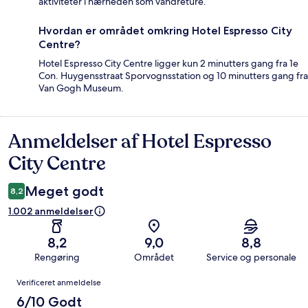
aktiviteter i nærheden som vandreture.
Hvordan er området omkring Hotel Espresso City
Centre?
Hotel Espresso City Centre ligger kun 2 minutters gang fra 1e
Con. Huygensstraat Sporvognsstation og 10 minutters gang fra
Van Gogh Museum.
Anmeldelser af Hotel Espresso
Anmeldelser
City Centre
Meget godt
8,2
1.002 anmeldelser
8,2
9,0
8,8
Rengøring
Området
Service og personale
Anmeldelser
Verificeret anmeldelse
6/10 Godt