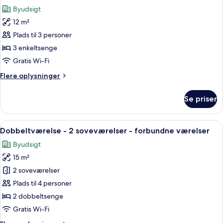
alle
Byudsigt
billeder
12 m²
af
Værelse
Plads til 3 personer
til
3 enkeltsenge
3
Gratis Wi-Fi
personer
Flere
Flere oplysninger
(small)
oplysninger
om
Se priser
Værelse
til
3
Indlæs
Et hotelværelse med en stor seng, et s
3
personer
Dobbeltværelse - 2 soveværelser - forbundne værelser
alle
(small)
Byudsigt
billeder
15 m²
af
Dobbeltværelse
2 soveværelser
-
Plads til 4 personer
2
2 dobbeltsenge
soveværelser
Gratis Wi-Fi
-