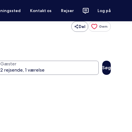
tningssted
Kontakt os
Rejser
Log på
Del
Gem
Gæster
Søg