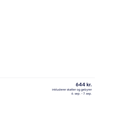
natningsstedet)
Diverse
Den
644 kr.
nuværende
inkluderer skatter og gebyrer
pris
6. sep. - 7. sep.
stedets facade – aften/nat
Forretningscenter
er
644 kr.