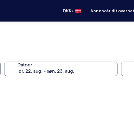
•
DKK
Annoncér dit overna
Datoer