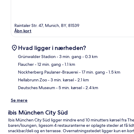
Raintaler Str. 47, Munich, BY, 81539
Åbn kort
Hvad ligger i nærheden?
Grünwalder Stadion
- 3 min. gang
- 0.3 km
Flaucher
- 12 min. gang
- 1.1 km
Kor
Nockherberg Paulaner-Brauerei
- 17 min. gang
- 1.5 km
Hellabrunn Zoo
- 3 min. kørsel
- 2.1 km
Deutsches Museum
- 5 min. kørsel
- 2.4 km
Se mere
ibis München City Süd
Ibis München City Süd ligger mindre end 10 minutters kørsel fra Th
baren/loungen, ligesom 4 restauranterne er oplagte steder at få lid
snackbar/deli og en terrasse. Overnatningsstedet ligger kun en kort