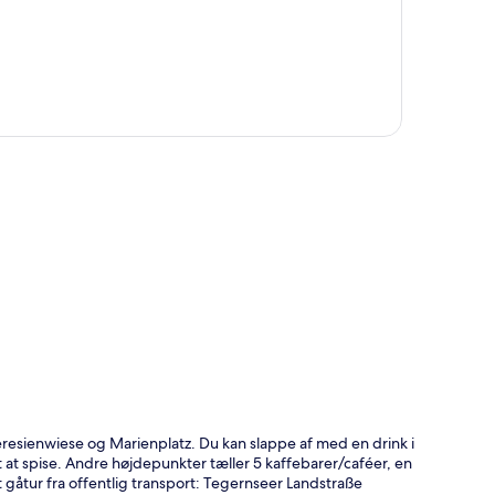
t
eresienwiese og Marienplatz. Du kan slappe af med en drink i
t at spise. Andre højdepunkter tæller 5 kaffebarer/caféer, en
 gåtur fra offentlig transport: Tegernseer Landstraße