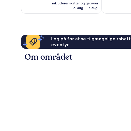
er
58
377
inkluderer skatter og gebyrer
478 kr.
anmeldelser
anmeldelser
16. aug. - 17. aug.
Log på for at se tilgængelige rabatte
eventyr.
Om området