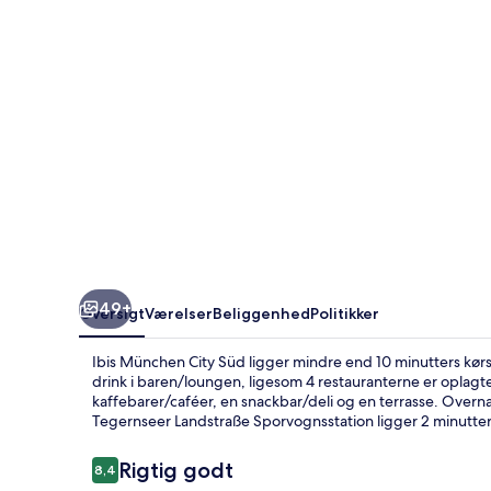
49+
Oversigt
Værelser
Beliggenhed
Politikker
Ibis München City Süd ligger mindre end 10 minutters kør
drink i baren/loungen, ligesom 4 restauranterne er oplagte 
kaffebarer/caféer, en snackbar/deli og en terrasse. Overnat
Tegernseer Landstraße Sporvognsstation ligger 2 minutter
Anmeldelser
Rigtig godt
8,4
8,4 ud af 10.