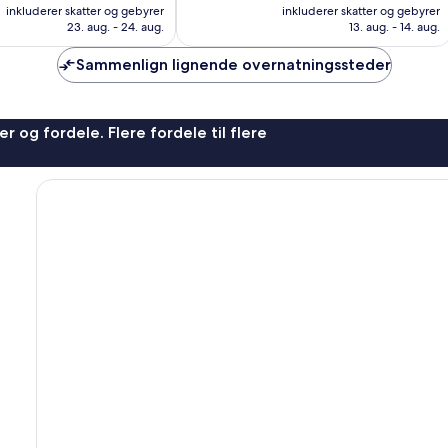
er
er
872
inkluderer skatter og gebyrer
inkluderer skatter og gebyrer
579 kr.
561 kr.
anmeldelser
23. aug. - 24. aug.
13. aug. - 14. aug.
Sammenlign lignende overnatningssteder
r og fordele. Flere fordele til flere