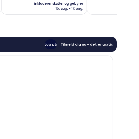
er
1.001
Alletiders,
inkluderer skatter og gebyrer
inkluderer 
539 kr.
anmeldelser
16. aug. - 17. aug.
1.003
anmeldelser
Log på
Tilmeld dig nu – det er gratis