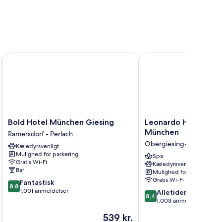
Bold Hotel München Giesing
Leonardo Hotel & Res
Bold
Leonardo
Bold Hotel München Giesing
Leonardo Hotel & Re
Hotel
Hotel
München
Ramersdorf - Perlach
München
&
Obergiesing-Fasangarte
Kæledyrsvenligt
Giesing
Residenz
Mulighed for parkering
Ramersdorf
München
Spa
Gratis Wi-Fi
Kæledyrsvenligt
-
Obergiesing-
Bar
Mulighed for parkering
Perlach
Fasangarten
Gratis Wi-Fi
8.8
Fantastisk
8,8
ud
1.001 anmeldelser
8.4
Alletiders
8,4
af
ud
1.003 anmeldelser
10,
af
Prisen
539 kr.
Fantastisk,
10,