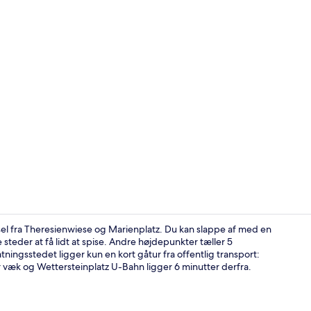
Bar (på over
sel fra Theresienwiese og Marienplatz. Du kan slappe af med en
steder at få lidt at spise. Andre højdepunkter tæller 5
ningsstedet ligger kun en kort gåtur fra offentlig transport:
Overnatnings
 væk og Wettersteinplatz U-Bahn ligger 6 minutter derfra.