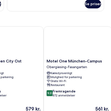
om
r
Se priser
Værelse
 City Ost
Motel One München-Campus
Motel
en City Ost
Motel One München-Campus
One
Obergiesing-Fasangarten
München-
igt
Kæledyrsvenligt
Campus
 parkering
Mulighed for parkering
Obergiesing-
Gratis Wi-Fi
Fasangarten
Restaurant
9.0
s
Fremragende
9,0
ud
elser
872 anmeldelser
af
10,
Prisen
Prisen
579 kr.
561 kr.
Fremragende,