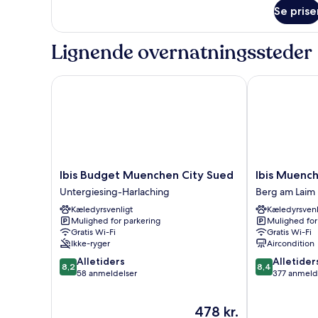
om
Se prise
Værelse
Lignende overnatningssteder
Ibis Budget Muenchen City Sued
Ibis Muenchen
Ibis
Ibis
Ibis Budget Muenchen City Sued
Ibis Muench
Budget
Muenchen
Untergiesing-Harlaching
Berg am Laim
Muenchen
City
Kæledyrsvenligt
Kæledyrsvenl
City
Ost
Mulighed for parkering
Mulighed for
Sued
Berg
Gratis Wi-Fi
Gratis Wi-Fi
Untergiesing-
am
Ikke-ryger
Aircondition
Harlaching
Laim
8.2
8.4
Alletiders
Alletider
8,2
8,4
ud
ud
58 anmeldelser
377 anmeld
af
af
10,
10,
Prisen
478 kr.
Alletiders,
Alletiders,