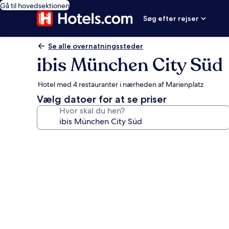
Gå til hovedsektionen
Søg efter rejser
Se alle overnatningssteder
ibis München City Süd
Hotel med 4 restauranter i nærheden af Marienplatz
Vælg datoer for at se priser
Hvor skal du hen?
Billedgalleri
for
ibis
München
City
Süd