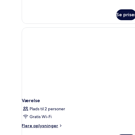
1
dobbeltseng
Se prise
Værelse
Plads til 2 personer
Gratis Wi-Fi
Flere
Flere oplysninger
oplysninger