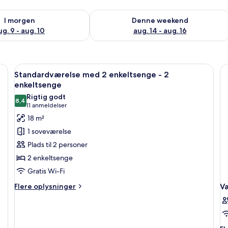
lighed for i morgen aug. 9 - aug. 10
Tjek tilgængelighed for denne weeken
I morgen
Denne weekend
ug. 9 - aug. 10
aug. 14 - aug. 16
pejl, bøjler til håndklæder, toilet og bruseområde.
Indlæs
Et badeværelse med hvid vask, spejl, b
7
Standardværelse med 2 enkeltsenge - 2
alle
enkeltsenge
billeder
Rigtig godt
8,4
af
8,4 ud af 10
(11
11 anmeldelser
Standardværelse
anmeldelser)
18 m²
med
1 soveværelse
2
Plads til 2 personer
enkeltsenge
2 enkeltsenge
-
Gratis Wi-Fi
2
enkeltsenge
Flere
Flere oplysninger
V
oplysninger
om
Standardværelse
med