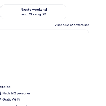
d aug. 14 - aug. 16
Tjek tilgængelighed for næste weekend aug. 21 - aug. 23
Næste weekend
aug. 21 - aug. 23
Viser 5 ud af 5 værelser
øjler til håndklæder, toilet og bruseområde.
ærelse
Plads til 2 personer
Gratis Wi-Fi