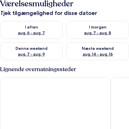
Værelsesmuligheder
Tjek tilgængelighed for disse datoer
Tjek tilgængelighed for i aften aug. 6 - aug. 7
Tjek tilgængelighed for i morg
I aften
I morgen
aug. 6 - aug. 7
aug. 7 - aug. 8
Tjek tilgængelighed for denne weekend aug. 7 - aug. 9
Tjek tilgængelighed for næste
Denne weekend
Næste weekend
aug. 7 - aug. 9
aug. 14 - aug. 16
Lignende overnatningssteder
Dei del Mare Boutique Rooms
Palazzo 