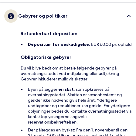
Gebyrer og politikker
Refunderbart depositum
Depositum for beskadigelse:
EUR 60.00 pr. ophold
Obligatoriske gebyrer
Du vil blive bedt om at betale følgende gebyrer på
overnatningsstedet ved indtjekning eller udtjekning.
Gebyrer inkluderer muligvis skatter:
Byen pålægger
en skat
, som opkræves på
overnatningsstedet. Skatten er sæsonbestemt og
gælder ikke nødvendigvis hele året. Yderligere
undtagelser og reduktioner kan gælde. For yderligere
oplysninger bedes du kontakte overnatningsstedet via
kontaktoplysningerne angivet i
reservationsbekræftelsen.
Der pålægges en byskat: Fra den 1. november til den
31. marts, 0.00 EUR pr. person pr. nat op til 7 nætter.