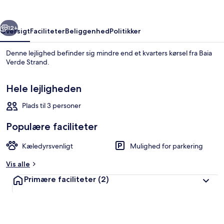
Levante
rige
Næste
12+
Oversigt
Faciliteter
Beliggenhed
Politikker
Denne lejlighed befinder sig mindre end et kvarters kørsel fra Baia
Verde Strand.
Hele lejligheden
Plads til 3 personer
Populære faciliteter
Strandtransport
Kæledyrsvenligt
Mulighed for parkering
Vis alle
Primære faciliteter
(2)