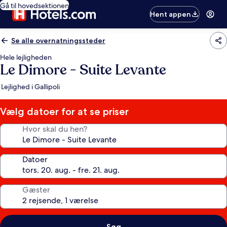
Gå til hovedsektionen
Hent appen
Se alle overnatningssteder
Hele lejligheden
Le Dimore - Suite Levante
Lejlighed i Gallipoli
Vælg datoer for at se priser
Hvor skal du hen?
Datoer
Gæster
Søg