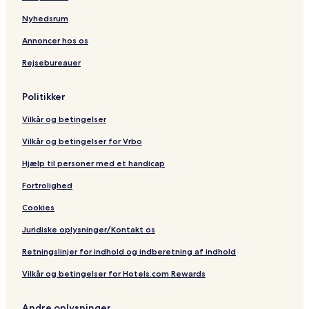
s
r
i
g
e
o
q
e
Nyhedsrum
o
u
m
e
Annoncer hos os
s
H
Rejsebureauer
2
o
B
t
a
e
Politikker
t
l
h
Vilkår og betingelser
r
o
Vilkår og betingelser for Vrbo
o
m
Hjælp til personer med et handicap
s
Fortrolighed
Cookies
Juridiske oplysninger/Kontakt os
Retningslinjer for indhold og indberetning af indhold
Vilkår og betingelser for Hotels.com Rewards
Andre oplysninger