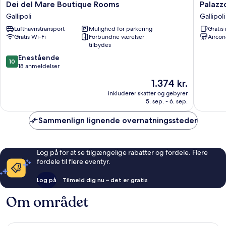
Dei
Palazzo
Dei del Mare Boutique Rooms
Palazz
del
Celina
Gallipoli
Gallipol
Mare
Gallipoli
Lufthavnstransport
Mulighed for parkering
Grati
Boutique
Historis
Gratis Wi-Fi
Forbundne værelser
Aircon
Rooms
Centru
tilbydes
Gallipoli
10.0
Enestående
10
ud
18 anmeldelser
af
Prisen
1.374 kr.
10,
er
Enestående,
inkluderer skatter og gebyrer
1.374 kr.
5. sep. - 6. sep.
18
anmeldelser
Sammenlign lignende overnatningssteder
Log på for at se tilgængelige rabatter og fordele. Flere
fordele til flere eventyr.
Log på
Tilmeld dig nu – det er gratis
Om området