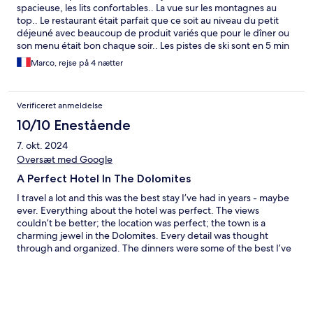
spacieuse, les lits confortables.. La vue sur les montagnes au
top.. Le restaurant était parfait que ce soit au niveau du petit
déjeuné avec beaucoup de produit variés que pour le dîner ou
son menu était bon chaque soir.. Les pistes de ski sont en 5 min
en voiture, mais il existe des navettes gratuites grâce au pass de
Marco, rejse på 4 nætter
l hôtel pour y aller..
Verificeret anmeldelse
10/10 Enestående
7. okt. 2024
Oversæt med Google
A Perfect Hotel In The Dolomites
I travel a lot and this was the best stay I’ve had in years - maybe
ever. Everything about the hotel was perfect. The views
couldn’t be better; the location was perfect; the town is a
charming jewel in the Dolomites. Every detail was thought
through and organized. The dinners were some of the best I’ve
ever had and breakfasts were fantastic. Most importantly, the
staff made me feel like I was staying with friends. Starting with
Katya who had good humor, was always positive and upbeat;
but who also made sure everything functioned well. She
provided great advice on hikes which was helpful when the