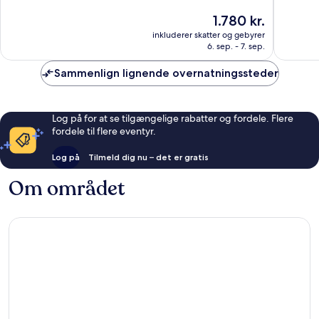
10,
10,
Prisen
1.780 kr.
Enestående,
Eneståe
er
inkluderer skatter og gebyrer
33
83
1.780 kr.
6. sep. - 7. sep.
anmeldelser
anmelde
Sammenlign lignende overnatningssteder
Log på for at se tilgængelige rabatter og fordele. Flere
fordele til flere eventyr.
Log på
Tilmeld dig nu – det er gratis
Om området