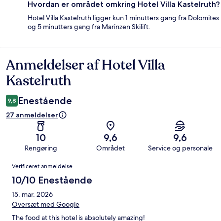
Hvordan er området omkring Hotel Villa Kastelruth?
Hotel Villa Kastelruth ligger kun 1 minutters gang fra Dolomites
og 5 minutters gang fra Marinzen Skilift.
Anmeldelser af Hotel Villa
Anmeldelser
Kastelruth
Enestående
9,8
27 anmeldelser
10
9,6
9,6
Rengøring
Området
Service og personale
Anmeldelser
Verificeret anmeldelse
10/10 Enestående
15. mar. 2026
Oversæt med Google
The food at this hotel is absolutely amazing!