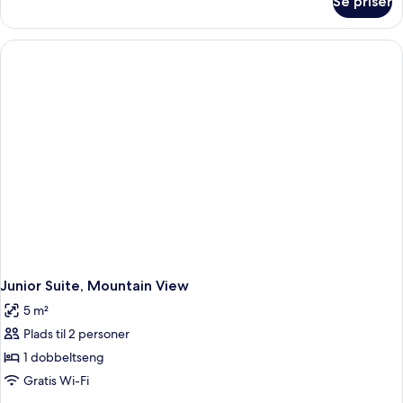
Se priser
Junior
Suite
Junior Suite, Mountain View
5 m²
Plads til 2 personer
1 dobbeltseng
Gratis Wi-Fi