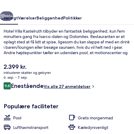
rige
Næste
100+
Oversigt
Værelser
Beliggenhed
Politikker
Hotel Villa Kastelruth tilbyder en fantastisk beliggenhed, kun fem
minutters gang fra Isarco-dalen og Dolomites. Restauranten er et
oplagt sted at få lidt at spise, ligesom du kan slappe af med en drink
i baren/loungen eller besøge saunaen, hvis du vil helt ned i gear.
Andre højdepunkter tæller en udendørs pool, et motionscenter og
et fitnesscenter.
Den
2.399 kr.
nuværende
inkluderer skatter og gebyrer
pris
6. sep. - 7. sep.
Have
er
Anmeldelser
Enestående
9,8
Vis alle 27 anmeldelser
2.399 kr.
9,8 ud af 10.
Populære faciliteter
Pool
Gratis morgenmad
Lufthavnstransport
Kæledyrsvenligt