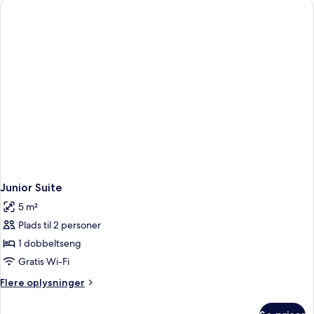
Junior Suite
5 m²
Plads til 2 personer
1 dobbeltseng
Gratis Wi-Fi
Flere
Flere oplysninger
oplysninger
om