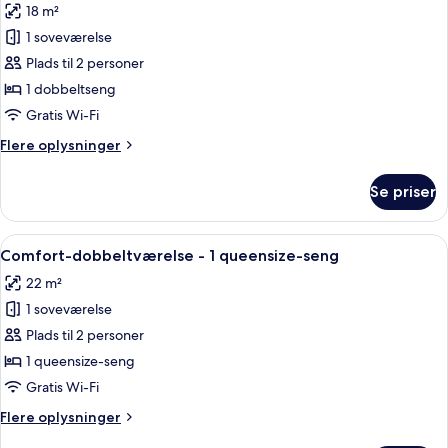
18 m²
billeder
1 soveværelse
af
Standard-
Plads til 2 personer
dobbeltværelse
1 dobbeltseng
-
Gratis Wi-Fi
1
Flere
Flere oplysninger
dobbeltseng
oplysninger
om
Se priser
Standard-
dobbeltværelse
-
Indlæs
Et hotelværelse med to senge, et skriv
17
1
Comfort-dobbeltværelse - 1 queensize-seng
alle
dobbeltseng
22 m²
billeder
1 soveværelse
af
Comfort-
Plads til 2 personer
dobbeltværelse
1 queensize-seng
-
Gratis Wi-Fi
1
Flere
Flere oplysninger
queensize-
oplysninger