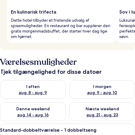
En kulinarisk trifecta
Sov i l
Dette hotel tilbyder et fristende udvalg af
Luksuriø
spisemuligheder. En restaurant og bar supplerer den
ferieop
gratis morgenmadsbuffet, der starter hver dag lige
perfekt
om hjørnet.
søvn.
Værelsesmuligheder
Tjek tilgængelighed for disse datoer
Tjek tilgængelighed for i aften aug. 8 - aug. 9
Tjek tilgængelighed for i morg
I aften
I morgen
aug. 8 - aug. 9
aug. 9 - aug. 10
Tjek tilgængelighed for denne weekend aug. 14 - aug. 16
Tjek tilgængelighed for næste
Denne weekend
Næste weekend
aug. 14 - aug. 16
aug. 21 - aug. 23
Indlæs
Et hotelværelse med seng, rundt træb
6
Standard-dobbeltværelse - 1 dobbeltseng
alle