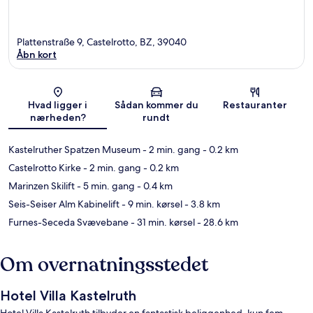
Plattenstraße 9, Castelrotto, BZ, 39040
Åbn kort
Kort
Hvad ligger i
Sådan kommer du
Restauranter
nærheden?
rundt
Kastelruther Spatzen Museum
- 2 min. gang
- 0.2 km
Castelrotto Kirke
- 2 min. gang
- 0.2 km
Marinzen Skilift
- 5 min. gang
- 0.4 km
Seis-Seiser Alm Kabinelift
- 9 min. kørsel
- 3.8 km
Furnes-Seceda Svævebane
- 31 min. kørsel
- 28.6 km
Om overnatningsstedet
Hotel Villa Kastelruth
Hotel Villa Kastelruth tilbyder en fantastisk beliggenhed, kun fem