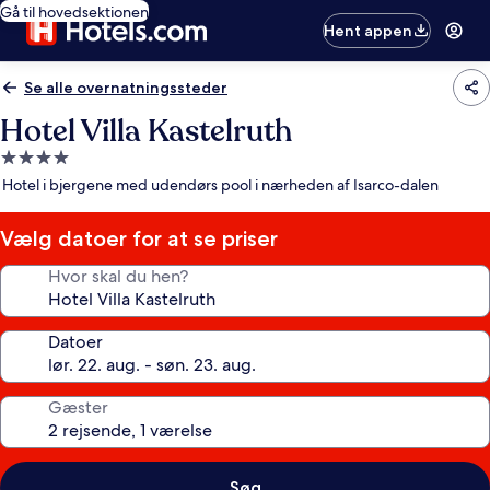
Gå til hovedsektionen
Hent appen
Se alle overnatningssteder
Hotel Villa Kastelruth
4.0-
stjernet
Hotel i bjergene med udendørs pool i nærheden af Isarco-dalen
overnatningssted
Vælg datoer for at se priser
Hvor skal du hen?
Datoer
Gæster
Søg