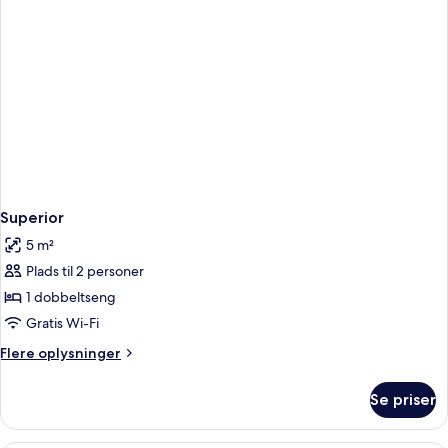
Superior
5 m²
Plads til 2 personer
1 dobbeltseng
Gratis Wi-Fi
Flere
Flere oplysninger
oplysninger
om
Se priser
Superior