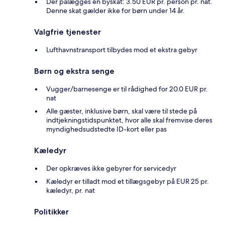
Der pålægges en byskat: 3.50 EUR pr. person pr. nat.
Denne skat gælder ikke for børn under 14 år.
Valgfrie tjenester
Lufthavnstransport tilbydes mod et ekstra gebyr
Børn og ekstra senge
Vugger/barnesenge er til rådighed for 20.0 EUR pr.
nat
Alle gæster, inklusive børn, skal være til stede på
indtjekningstidspunktet, hvor alle skal fremvise deres
myndighedsudstedte ID-kort eller pas
Kæledyr
Der opkræves ikke gebyrer for servicedyr
Kæledyr er tilladt mod et tillægsgebyr på EUR 25 pr.
kæledyr, pr. nat
Politikker