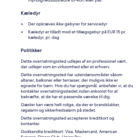
myndighedsudstedte ID-kort eller pas
Kæledyr
Der opkræves ikke gebyrer for servicedyr
Kæledyr er tilladt mod et tillægsgebyr på EUR 15 pr.
kæledyr, pr. dag
Politikker
Dette overnatningssted udlejes af en professionel vært,
der udlejer som en virksomhed eller et erhverv.
Dette overnatningssted har udendørsområder såsom
altaner, balkoner eller terrasser, der muligvis ikke er
egnede for børn. Hvis du har spørgsmål, anbefaler vi, at du
kontakter overnatningsstedet inden ankomst for at
bekræfte, at de har et passende værelse til dig.
Gæster kan være helt rolige, da der er brandslukker,
røgalarm og sikkerhedsalarm på stedet.
Dette overnatningssted accepterer kreditkort og
kontanter.
Godkendte kreditkort: Visa, Mastercard, American