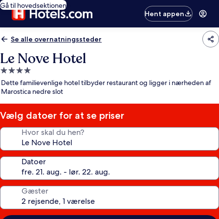
Gå til hovedsektionen
Hent appen
Se alle overnatningssteder
Le Nove Hotel
4.0-
stjernet
Dette familievenlige hotel tilbyder restaurant og ligger i nærheden af
overnatningssted
Marostica nedre slot
Vælg datoer for at se priser
Hvor skal du hen?
Datoer
Gæster