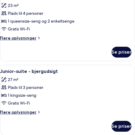
alle
23 m²
billeder
Plads til 4 personer
af
Værelse
1 queensize-seng og 2 enkeltsenge
til
Gratis Wi-Fi
4
Flere
Flere oplysninger
personer
oplysninger
om
Se priser
Værelse
til
4
Indlæs
Junior-suite - bjergudsigt | Opholdso
7
personer
Junior-suite - bjergudsigt
alle
27 m²
billeder
Plads til 3 personer
af
Junior-
1 kingsize-seng
suite
Gratis Wi-Fi
-
Flere
Flere oplysninger
bjergudsigt
oplysninger
om
Se priser
Junior-
suite