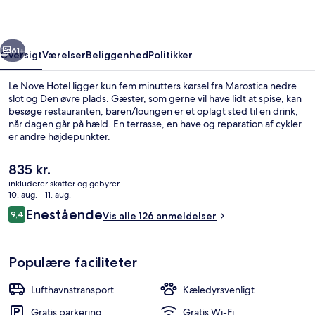
rige
Næste
61+
Oversigt
Værelser
Beliggenhed
Politikker
Le Nove Hotel ligger kun fem minutters kørsel fra Marostica nedre
slot og Den øvre plads. Gæster, som gerne vil have lidt at spise, kan
besøge restauranten, baren/loungen er et oplagt sted til en drink,
når dagen går på hæld. En terrasse, en have og reparation af cykler
er andre højdepunkter.
Den
835 kr.
nuværende
inkluderer skatter og gebyrer
pris
10. aug. - 11. aug.
Reception
er
Anmeldelser
Enestående
9,4
Vis alle 126 anmeldelser
835 kr.
9,4 ud af 10.
Populære faciliteter
Lufthavnstransport
Kæledyrsvenligt
Gratis parkering
Gratis Wi-Fi