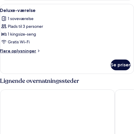
-
Indlæs
Et hotelværelse med en seng, et skrive
3
bjergudsigt
Deluxe-værelse
alle
1 soveværelse
billeder
Plads til 3 personer
af
Deluxe-
1 kingsize-seng
værelse
Gratis Wi-Fi
Flere
Flere oplysninger
oplysninger
om
Se priser
Deluxe-
værelse
Lignende overnatningssteder
Bonotto Hotel Belvedere
Hotel Gl