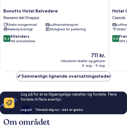
Bonotto
Hotel
Bonotto Hotel Belvedere
Hotel 
Hotel
Glamou
Bassano del Grappa
Cassola
Belvedere
-
Gratis morgenmad
Lufthavnstransport
Luftha
Bassano
Buongio
Kæledyrsvenligt
Mulighed for parkering
Gratis
del
Hotels
Grappa
Cassola
8.4
9.2
Alletiders
Fre
8,4
9,2
ud
ud
165 anmeldelser
359 
af
af
10,
10,
Prisen
711 kr.
Alletiders,
Fremrag
er
inkluderer skatter og gebyrer
165
359
711 kr.
8. aug. - 9. aug.
anmeldelser
anmelde
Sammenlign lignende overnatningssteder
Log på for at se tilgængelige rabatter og fordele. Flere
fordele til flere eventyr.
Log på
Tilmeld dig nu – det er gratis
Om området