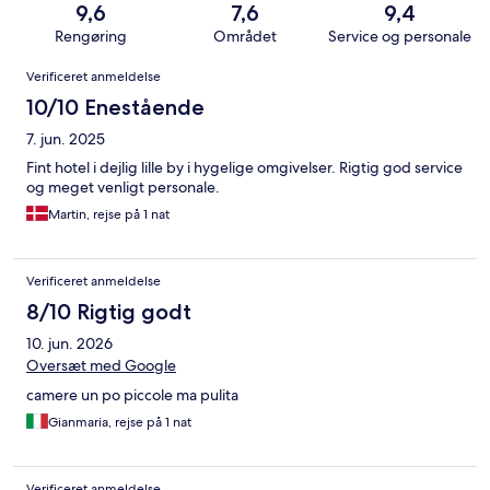
9,6
7,6
9,4
Rengøring
Området
Service og personale
Anmeldelser
Verificeret anmeldelse
10/10 Enestående
7. jun. 2025
Fint hotel i dejlig lille by i hygelige omgivelser. Rigtig god service
og meget venligt personale.
Martin, rejse på 1 nat
Verificeret anmeldelse
8/10 Rigtig godt
10. jun. 2026
Oversæt med Google
camere un po piccole ma pulita
Gianmaria, rejse på 1 nat
Verificeret anmeldelse