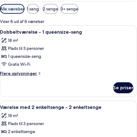
Tilgængelige
Alle værelser
1 seng
2 senge
3+ senge
filtre
for
Viser 8 ud af 8 værelser
værelser
Indlæs
Et moderne soveværelse med seng, en s
6
Dobbeltværelse - 1 queensize-seng
alle
18 m²
billeder
Plads til 3 personer
af
Dobbeltværelse
1 queensize-seng
-
Gratis Wi-Fi
1
Flere
Flere oplysninger
queensize-
oplysninger
seng
om
Se priser
Dobbeltværelse
-
1
Indlæs
Et moderne soveværelse med seng, en s
6
queensize-
Værelse med 2 enkeltsenge - 2 enkeltsenge
alle
seng
18 m²
billeder
Plads til 3 personer
af
Værelse
2 enkeltsenge