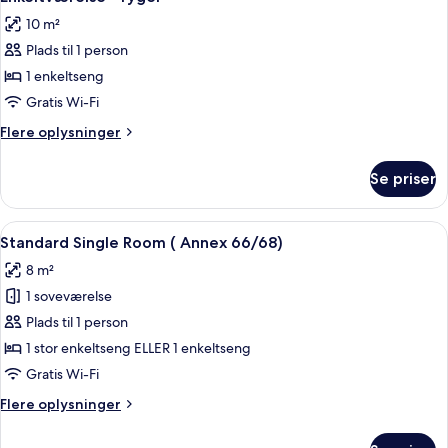
alle
10 m²
billeder
Plads til 1 person
af
Enkeltværelse
1 enkeltseng
-
Gratis Wi-Fi
ryger
Flere
Flere oplysninger
oplysninger
om
Se priser
Enkeltværelse
-
ryger
Indlæs
Et hotelværelse med seng, sengeborde,
1
Standard Single Room ( Annex 66/68)
alle
8 m²
billeder
1 soveværelse
af
Standard
Plads til 1 person
Single
1 stor enkeltseng ELLER 1 enkeltseng
Room
Gratis Wi-Fi
(
Flere
Flere oplysninger
Annex
oplysninger
66/68)
om