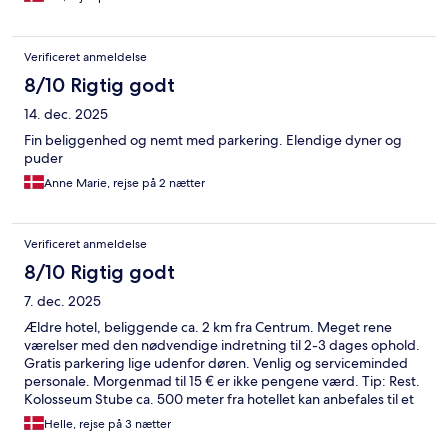
Verificeret anmeldelse
8/10 Rigtig godt
14. dec. 2025
Fin beliggenhed og nemt med parkering. Elendige dyner og
puder
Anne Marie, rejse på 2 nætter
Verificeret anmeldelse
8/10 Rigtig godt
7. dec. 2025
Ældre hotel, beliggende ca. 2 km fra Centrum. Meget rene
værelser med den nødvendige indretning til 2-3 dages ophold.
Gratis parkering lige udenfor døren. Venlig og serviceminded
personale. Morgenmad til 15 € er ikke pengene værd. Tip: Rest.
Kolosseum Stube ca. 500 meter fra hotellet kan anbefales til et
godt og lækkert aftensmåltid.
Helle, rejse på 3 nætter