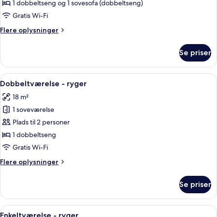
1 dobbeltseng og 1 sovesofa (dobbeltseng)
Gratis Wi-Fi
Flere
Flere oplysninger
oplysninger
om
Se priser
Familieværelse
Indlæs
Et hotelværelse med to senge, en sofa,
7
Dobbeltværelse - ryger
alle
18 m²
billeder
1 soveværelse
af
Dobbeltværelse
Plads til 2 personer
-
1 dobbeltseng
ryger
Gratis Wi-Fi
Flere
Flere oplysninger
oplysninger
om
Se priser
Dobbeltværelse
-
ryger
Indlæs
Et hotelværelse med seng, skrivebord
8
Enkeltværelse - ryger