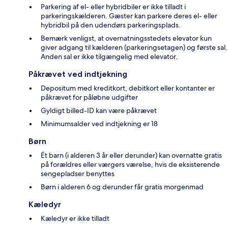
Parkering af el- eller hybridbiler er ikke tilladt i
parkeringskælderen. Gæster kan parkere deres el- eller
hybridbil på den udendørs parkeringsplads.
Bemærk venligst, at overnatningsstedets elevator kun
giver adgang til kælderen (parkeringsetagen) og første sal.
Anden sal er ikke tilgængelig med elevator.
Påkrævet ved indtjekning
Depositum med kreditkort, debitkort eller kontanter er
påkrævet for påløbne udgifter
Gyldigt billed-ID kan være påkrævet
Minimumsalder ved indtjekning er 18
Børn
Ét barn (i alderen 3 år eller derunder) kan overnatte gratis
på forældres eller værgers værelse, hvis de eksisterende
sengepladser benyttes
Børn i alderen 6 og derunder får gratis morgenmad
Kæledyr
Kæledyr er ikke tilladt