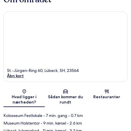
St.-Jürgen-Ring 60, Lübeck, SH, 23564
Åbn kort
Kort
Hvad ligger i
Sådan kommer du
Restauranter
nærheden?
rundt
Kolosseum Festlokale
- 7 min. gang
- 0.7 km
Museum Holstentor
- 9 min. kørsel
- 2.6 km
Lübeck Julemarked
- 11 min. kørsel
- 3.2 km