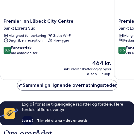
Premier
Premier
Premier Inn Lübeck City Centre
Premie
Inn
Inn
Sankt Lorenz Süd
Sankt L
Lübeck
Lübeck
Mulighed for parkering
Gratis Wi-Fi
Muligh
City
City
Døgnåben reception
Ikke-ryger
Restau
Centre
Stadtgr
Sankt
Sankt
8.6
8.6
Fantastisk
Fant
8,6
8,6
Lorenz
Lorenz
ud
ud
413 anmeldelser
218 
Süd
Süd
af
af
Prisen
464 kr.
10,
10,
er
Fantastisk,
Fantasti
inkluderer skatter og gebyrer
464 kr.
6. sep. - 7. sep.
413
218
anmeldelser
anmelde
Sammenlign lignende overnatningssteder
Log på for at se tilgængelige rabatter og fordele. Flere
fordele til flere eventyr.
Log på
Tilmeld dig nu – det er gratis
Om området