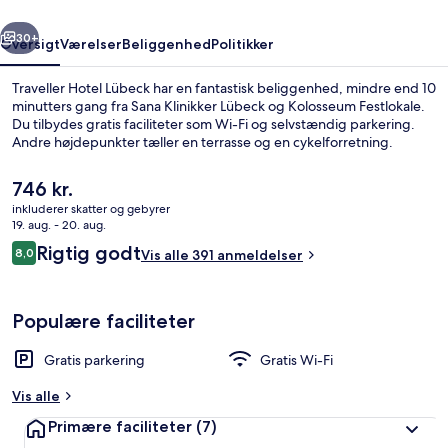
rige
Næste
30+
Oversigt
Værelser
Beliggenhed
Politikker
Traveller Hotel Lübeck har en fantastisk beliggenhed, mindre end 10
minutters gang fra Sana Klinikker Lübeck og Kolosseum Festlokale.
Du tilbydes gratis faciliteter som Wi-Fi og selvstændig parkering.
Andre højdepunkter tæller en terrasse og en cykelforretning.
Den
746 kr.
nuværende
inkluderer skatter og gebyrer
pris
19. aug. - 20. aug.
er
Anmeldelser
Rigtig godt
8,0
Reception
Vis alle 391 anmeldelser
746 kr.
8,0 ud af 10.
Populære faciliteter
Gratis parkering
Gratis Wi-Fi
Vis alle
Primære faciliteter
(7)