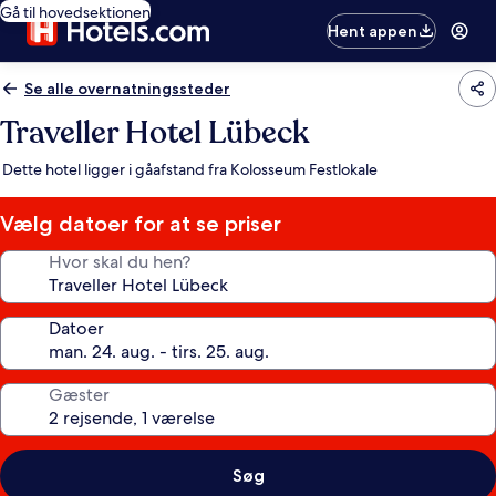
Gå til hovedsektionen
Hent appen
Se alle overnatningssteder
Traveller Hotel Lübeck
Dette hotel ligger i gåafstand fra Kolosseum Festlokale
Vælg datoer for at se priser
Hvor skal du hen?
Datoer
Gæster
Søg