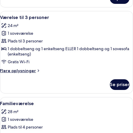
Dobbeltværelse
Indlæs
Et hotelværelse med en dobbeltseng, 
7
Værelse til 3 personer
alle
24 m²
billeder
1 soveværelse
af
Værelse
Plads til 3 personer
til
1 dobbeltseng og 1 enkeltseng ELLER 1 dobbeltseng og 1 sovesofa
(enkeltseng)
3
personer
Gratis Wi-Fi
Flere
Flere oplysninger
oplysninger
om
Se priser
Værelse
til
3
Indlæs
Et hotelværelse med en stor seng, et s
7
personer
Familieværelse
alle
28 m²
billeder
1 soveværelse
af
Familieværelse
Plads til 4 personer