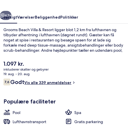
Resort
rige
Næste
47+
Oversigt
Værelser
Beliggenhed
Politikker
Grooms Beach Villa & Resort ligger blot 1,2 km fra lufthavnen og
tilbyder afhentning i lufthavnen (døgnet rundt). Gæster kan få
noget at spise i restauranten og besøge spaen for at lade sig
forkæle med deep tissue-massage, ansigtsbehandlinger eller body
scrub-behandlinger. Andre højdepunkter tæller en udendørs pool,
en bar ved poolen og en snackbar/deli.
Den
1.097 kr.
nuværende
inkluderer skatter og gebyrer
pris
19. aug. - 20. aug.
Tæt på stranden
er
Anmeldelser
Godt
7,6
Vis alle 339 anmeldelser
1.097 kr.
7,6 ud af 10.
Populære faciliteter
Pool
Spa
Lufthavnstransport
Gratis parkering