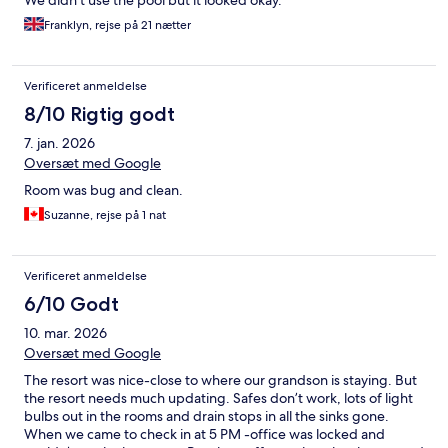
We didn't use the pool but it looked okay.
Franklyn, rejse på 21 nætter
Verificeret anmeldelse
8/10 Rigtig godt
7. jan. 2026
Oversæt med Google
Room was bug and clean.
Suzanne, rejse på 1 nat
Verificeret anmeldelse
6/10 Godt
10. mar. 2026
Oversæt med Google
The resort was nice-close to where our grandson is staying. But
the resort needs much updating. Safes don’t work, lots of light
bulbs out in the rooms and drain stops in all the sinks gone.
When we came to check in at 5 PM -office was locked and