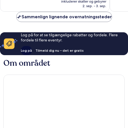
inkluderer skatter og gebyrer
1.006
660
936 kr.
2. sep. - 3. sep.
anmeldelser
anmelde
Sammenlign lignende overnatningssteder
Log på for at se tilgængelige rabatter og fordele. Flere
fordele til flere eventyr.
Log på
Tilmeld dig nu – det er gratis
Om området