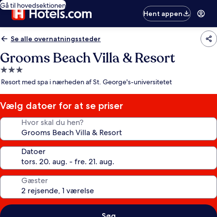
Gå til hovedsektionen
Hent appen
Se alle overnatningssteder
Grooms Beach Villa & Resort
3.0-
stjernet
Resort med spa i nærheden af St. George's-universitetet
overnatningssted
Vælg datoer for at se priser
Hvor skal du hen?
Datoer
Gæster
Søg