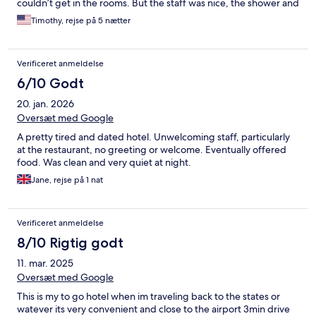
couldn’t get in the rooms. But the staff was nice, the shower and
water was nice and hot. The beds were very comfortable and
Timothy, rejse på 5 nætter
the A/C worked well.
Verificeret anmeldelse
6/10 Godt
20. jan. 2026
Oversæt med Google
A pretty tired and dated hotel. Unwelcoming staff, particularly
at the restaurant, no greeting or welcome. Eventually offered
food. Was clean and very quiet at night.
Jane, rejse på 1 nat
Verificeret anmeldelse
8/10 Rigtig godt
11. mar. 2025
Oversæt med Google
This is my to go hotel when im traveling back to the states or
watever its very convenient and close to the airport 3min drive