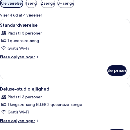
Tilgængelige
Alle værelser
1 seng
2 senge
3+ senge
filtre
for
Viser 4 ud af 4 værelser
værelser
Indlæs
Et hotelværelse med seng, stol, skriv
5
Standardværelse
alle
Plads til 3 personer
billeder
1 queensize-seng
af
Standardværelse
Gratis Wi-Fi
Flere
Flere oplysninger
oplysninger
om
Se priser
Standardværelse
Indlæs
Et hotelværelse med seng, skrivebord, 
6
Deluxe-studiolejlighed
alle
Plads til 3 personer
billeder
1 kingsize-seng ELLER 2 queensize-senge
af
Deluxe-
Gratis Wi-Fi
studiolejlighed
Flere
Flere oplysninger
oplysninger