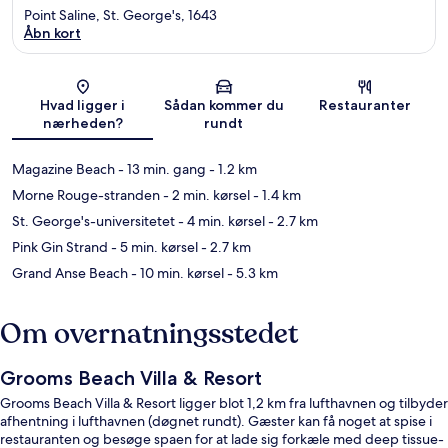
Point Saline, St. George's, 1643
Åbn kort
Kort
Hvad ligger i
Sådan kommer du
Restauranter
nærheden?
rundt
Magazine Beach
- 13 min. gang
- 1.2 km
Morne Rouge-stranden
- 2 min. kørsel
- 1.4 km
St. George's-universitetet
- 4 min. kørsel
- 2.7 km
Pink Gin Strand
- 5 min. kørsel
- 2.7 km
Grand Anse Beach
- 10 min. kørsel
- 5.3 km
Om overnatningsstedet
Grooms Beach Villa & Resort
Grooms Beach Villa & Resort ligger blot 1,2 km fra lufthavnen og tilbyder
afhentning i lufthavnen (døgnet rundt). Gæster kan få noget at spise i
restauranten og besøge spaen for at lade sig forkæle med deep tissue-