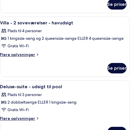
om
Se priser
Deluxe-
studiolejlighed
Indlæs
En stue med sofa, sofabord og loftvent
11
Villa - 2 soveværelser - havudsigt
alle
Plads til 4 personer
billeder
1 kingsize-seng og 2 queensize-senge ELLER 4 queensize-senge
af
Villa
Gratis Wi-Fi
-
Flere
Flere oplysninger
2
oplysninger
om
soveværelser
Se priser
Villa
-
-
havudsigt
2
Indlæs
En lys stue med sofa, sofabord, spiseb
11
soveværelser
Deluxe-suite - udsigt til pool
alle
-
Plads til 3 personer
havudsigt
billeder
2 dobbeltsenge ELLER 1 kingsize-seng
af
Deluxe-
Gratis Wi-Fi
suite
Flere
Flere oplysninger
-
oplysninger
om