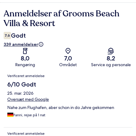
Anmeldelser af Grooms Beach
Anmeldelser
Villa & Resort
Godt
7,6
339 anmeldelser
8,0
7,0
8,2
Rengøring
Området
Service og personale
Anmeldelser
Verificeret anmeldelse
6/10 Godt
25. mar. 2026
Oversæt med Google
Nahe zum Flughafen, aber schon in do Jahre gekommen
Fanni, rejse på 1 nat
Verificeret anmeldelse