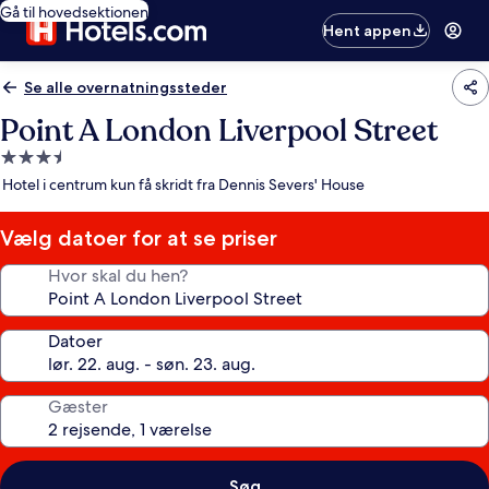
Gå til hovedsektionen
Hent appen
Se alle overnatningssteder
Point A London Liverpool Street
3.5-
stjernet
Hotel i centrum kun få skridt fra Dennis Severs' House
overnatningssted
Vælg datoer for at se priser
Hvor skal du hen?
Datoer
Gæster
Søg