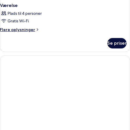
Værelse
Plads til 4 personer
Gratis Wi-Fi
Flere
Flere oplysninger
oplysninger
om
Se priser
Værelse