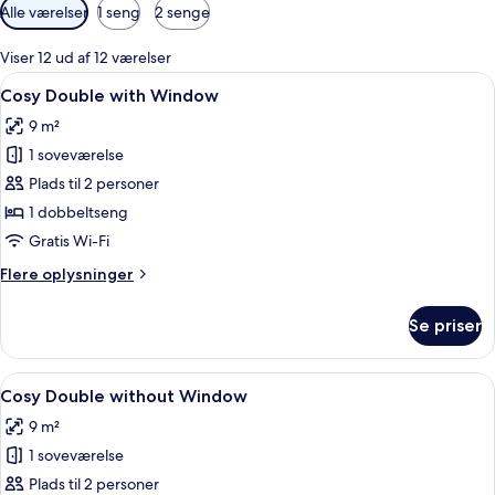
Tilgængelige
Alle værelser
1 seng
2 senge
filtre
for
Viser 12 ud af 12 værelser
værelser
Indlæs
Et hotelværelse med seng, fjernsyn, k
10
Cosy Double with Window
alle
9 m²
billeder
1 soveværelse
af
Cosy
Plads til 2 personer
Double
1 dobbeltseng
with
Gratis Wi-Fi
Window
Flere
Flere oplysninger
oplysninger
om
Se priser
Cosy
Double
with
Indlæs
Et moderne hotelværelse med en seng, 
8
Window
Cosy Double without Window
alle
9 m²
billeder
1 soveværelse
af
Cosy
Plads til 2 personer