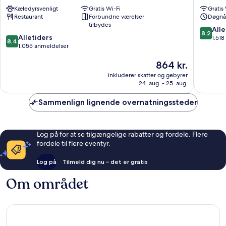
City
London
Kæledyrsvenligt
Gratis Wi-Fi
Gratis
-
Shoredi
Restaurant
Forbundne værelser
Døgnå
Shoreditch
London
tilbydes
London
City
8.2
Alle
8,2
8.4
City
Alletiders
Centre
ud
1.51
8,4
ud
Centre
1.055 anmeldelser
af
af
10,
Prisen
864 kr.
10,
Alletider
er
Alletiders,
1.518
inkluderer skatter og gebyrer
864 kr.
1.055
anmelde
24. aug. - 25. aug.
anmeldelser
Sammenlign lignende overnatningssteder
Log på for at se tilgængelige rabatter og fordele. Flere
fordele til flere eventyr.
Log på
Tilmeld dig nu – det er gratis
Om området