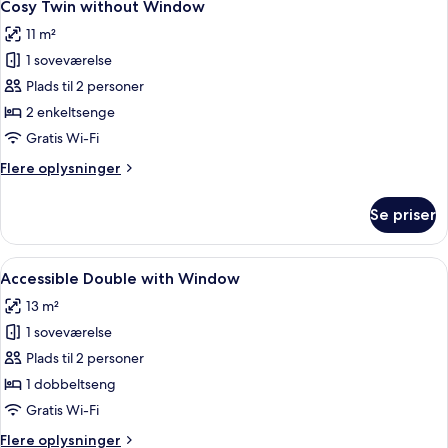
7
Window
Cosy Twin without Window
alle
11 m²
billeder
1 soveværelse
af
Cosy
Plads til 2 personer
Twin
2 enkeltsenge
without
Gratis Wi-Fi
Window
Flere
Flere oplysninger
oplysninger
om
Se priser
Cosy
Twin
without
Indlæs
Et hotelværelse med en seng, et flads
5
Window
Accessible Double with Window
alle
13 m²
billeder
1 soveværelse
af
Accessible
Plads til 2 personer
Double
1 dobbeltseng
with
Gratis Wi-Fi
Window
Flere
Flere oplysninger