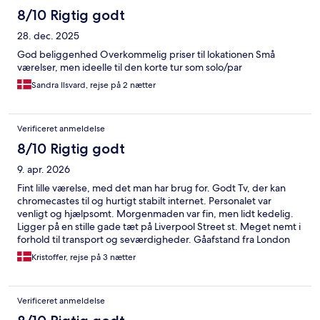
8/10 Rigtig godt
28. dec. 2025
God beliggenhed Overkommelig priser til lokationen Små
værelser, men ideelle til den korte tur som solo/par
Sandra Ilsvard, rejse på 2 nætter
Verificeret anmeldelse
8/10 Rigtig godt
9. apr. 2026
Fint lille værelse, med det man har brug for. Godt Tv, der kan
chromecastes til og hurtigt stabilt internet. Personalet var
venligt og hjælpsomt. Morgenmaden var fin, men lidt kedelig.
Ligger på en stille gade tæt på Liverpool Street st. Meget nemt i
forhold til transport og seværdigheder. Gåafstand fra London
Bridge St. hvis du kommer med tog fra Stansted.
Kristoffer, rejse på 3 nætter
Verificeret anmeldelse