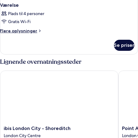
Værelse
Plads til 4 personer
Gratis Wi-Fi
Flere
Flere oplysninger
oplysninger
om
Se priser
Værelse
Lignende overnatningssteder
ibis London City - Shoreditch
Point A 
ibis
Point
ibis London City - Shoreditch
Point 
London
A
London City Centre
London 