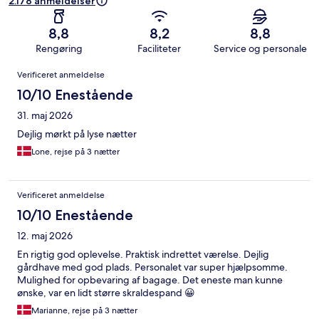
2.178 anmeldelser
8,8
8,2
8,8
Rengøring
Faciliteter
Service og personale
Anmeldelser
Verificeret anmeldelse
10/10 Enestående
31. maj 2026
Dejlig mørkt på lyse nætter
Lone, rejse på 3 nætter
Verificeret anmeldelse
10/10 Enestående
12. maj 2026
En rigtig god oplevelse. Praktisk indrettet værelse. Dejlig
gårdhave med god plads. Personalet var super hjælpsomme.
Mulighed for opbevaring af bagage. Det eneste man kunne
ønske, var en lidt større skraldespand 😀
Marianne, rejse på 3 nætter