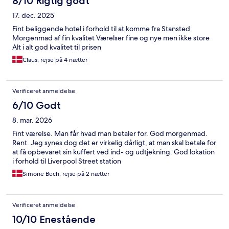
8/10 Rigtig godt
17. dec. 2025
Fint beliggende hotel i forhold til at komme fra Stansted
Morgenmad af fin kvalitet Værelser fine og nye men ikke store
Alt i alt god kvalitet til prisen
Claus, rejse på 4 nætter
Verificeret anmeldelse
6/10 Godt
8. mar. 2026
Fint værelse. Man får hvad man betaler for. God morgenmad.
Rent. Jeg synes dog det er virkelig dårligt, at man skal betale for
at få opbevaret sin kuffert ved ind- og udtjekning. God lokation
i forhold til Liverpool Street station
Simone Bech, rejse på 2 nætter
Verificeret anmeldelse
10/10 Enestående