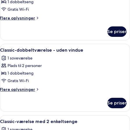
Classic-
1 dobbeltseng
dobbeltværelse
Gratis Wi-Fi
Flere
Flere oplysninger
oplysninger
om
Se priser
Classic-
dobbeltværelse
Indlæs
Et hotelværelse med seng, garderobesk
10
Classic-dobbeltværelse - uden vindue
alle
1 soveværelse
billeder
Plads til 2 personer
af
Classic-
1 dobbeltseng
dobbeltværelse
Gratis Wi-Fi
-
Flere
Flere oplysninger
uden
oplysninger
vindue
om
Se priser
Classic-
dobbeltværelse
-
Indlæs
Et hotelværelse med to senge, et stort
11
uden
Classic-værelse med 2 enkeltsenge
alle
vindue
1 soveværelse