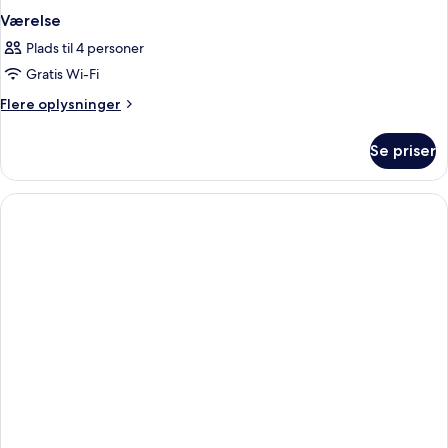
Værelse
Plads til 4 personer
Gratis Wi-Fi
Flere
Flere oplysninger
oplysninger
om
Se priser
Værelse