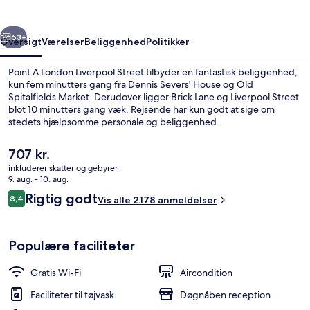
Street
rige
Næste
63+
Oversigt
Værelser
Beliggenhed
Politikker
Point A London Liverpool Street tilbyder en fantastisk beliggenhed,
kun fem minutters gang fra Dennis Severs' House og Old
Spitalfields Market. Derudover ligger Brick Lane og Liverpool Street
blot 10 minutters gang væk. Rejsende har kun godt at sige om
stedets hjælpsomme personale og beliggenhed.
Overnatningsstedet ligger kun en kort gåtur fra offentlig transport:
Shoreditch High Street Overground-station ligger 5 minutter væk
Den
707 kr.
og Liverpool Street Metrostation ligger 8 minutter derfra.
nuværende
inkluderer skatter og gebyrer
pris
9. aug. - 10. aug.
Have
er
Anmeldelser
Rigtig godt
8,4
Vis alle 2.178 anmeldelser
707 kr.
8,4 ud af 10.
Populære faciliteter
Gratis Wi-Fi
Aircondition
Faciliteter til tøjvask
Døgnåben reception