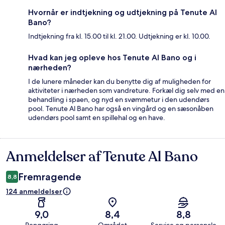
Hvornår er indtjekning og udtjekning på Tenute Al
Bano?
Indtjekning fra kl. 15.00 til kl. 21.00. Udtjekning er kl. 10.00.
Hvad kan jeg opleve hos Tenute Al Bano og i
nærheden?
I de lunere måneder kan du benytte dig af muligheden for
aktiviteter i nærheden som vandreture. Forkæl dig selv med en
behandling i spaen, og nyd en svømmetur i den udendørs
pool. Tenute Al Bano har også en vingård og en sæsonåben
udendørs pool samt en spillehal og en have.
Anmeldelser af Tenute Al Bano
Anmeldelser
Fremragende
8,8
124 anmeldelser
9,0
8,4
8,8
Rengøring
Området
Service og personale