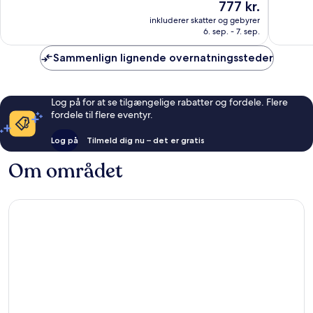
Prisen
777 kr.
Fantastisk,
Eneståe
er
inkluderer skatter og gebyrer
233
387
777 kr.
6. sep. - 7. sep.
anmeldelser
anmelde
Sammenlign lignende overnatningssteder
Log på for at se tilgængelige rabatter og fordele. Flere
fordele til flere eventyr.
Log på
Tilmeld dig nu – det er gratis
Om området