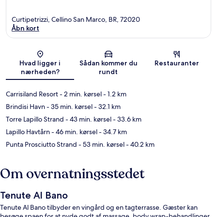
Curtipetrizzi, Cellino San Marco, BR, 72020
Åbn kort
Kort
Hvad ligger i
Sådan kommer du
Restauranter
nærheden?
rundt
Carrisiland Resort
- 2 min. kørsel
- 1.2 km
Brindisi Havn
- 35 min. kørsel
- 32.1 km
Torre Lapillo Strand
- 43 min. kørsel
- 33.6 km
Lapillo Havtårn
- 46 min. kørsel
- 34.7 km
Punta Prosciutto Strand
- 53 min. kørsel
- 40.2 km
Om overnatningsstedet
Tenute Al Bano
Tenute Al Bano tilbyder en vingård og en tagterrasse. Gæster kan
besøge spaen for at nyde godt af massage, body wrap-behandlinger