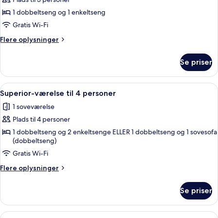
af
Comfort-
1 dobbeltseng og 1 enkeltseng
værelse
Gratis Wi-Fi
Flere
Flere oplysninger
oplysninger
om
Se priser
Comfort-
værelse
Indlæs
Et værelse med en stenvæg, en seng, e
4
Superior-værelse til 4 personer
alle
1 soveværelse
billeder
Plads til 4 personer
af
Superior-
1 dobbeltseng og 2 enkeltsenge ELLER 1 dobbeltseng og 1 sovesofa
(dobbeltseng)
værelse
Gratis Wi-Fi
til
4
Flere
Flere oplysninger
personer
oplysninger
om
Se priser
Superior-
værelse
til
Indlæs
Et rum med højt til loftet, hvælvede d