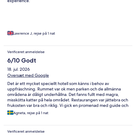
experience.
Lawrence J, rejse på 1 nat
Verificeret anmeldelse
6/10 Godt
18. jul. 2026
Oversæt med Google
Det är ett mycket speciellt hotell som känns i behov av
uppfräschning. Rummet var ok men parken och de allmänna
områdena är dåligt underhållna. Det fanns fullt med magra,
misskötta katter på hela området. Restaurangen var jättebra och
frukosten var bra och riklig. Vi gick en promenad med guide och
det var det bästa med vistelsen. Man fick se Al Banos kyrka,
Agneta, rejse på 1 nat
privata skog med hästar samt vinkällaren.
Verificeret anmeldelse