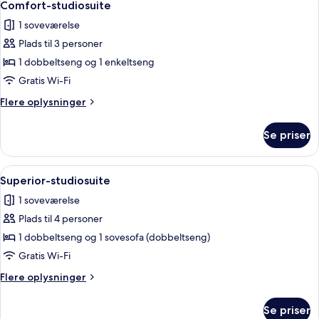
5
4
Comfort-studiosuite
alle
personer
1 soveværelse
billeder
Plads til 3 personer
af
Comfort-
1 dobbeltseng og 1 enkeltseng
studiosuite
Gratis Wi-Fi
Flere
Flere oplysninger
oplysninger
om
Se priser
Comfort-
studiosuite
Indlæs
Et rum med højt til loftet, hvælvede d
4
Superior-studiosuite
alle
1 soveværelse
billeder
Plads til 4 personer
af
Superior-
1 dobbeltseng og 1 sovesofa (dobbeltseng)
studiosuite
Gratis Wi-Fi
Flere
Flere oplysninger
oplysninger
om
Se priser
Superior-