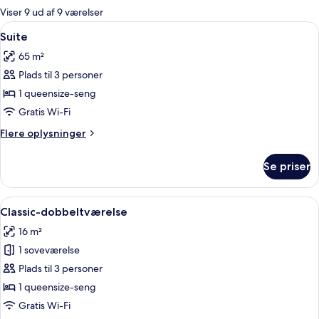
for
Viser 9 ud af 9 værelser
værelser
Indlæs
Et soveværelse med himmelseng, et na
9
Suite
alle
65 m²
billeder
Plads til 3 personer
af
Suite
1 queensize-seng
Gratis Wi-Fi
Flere
Flere oplysninger
oplysninger
om
Se priser
Suite
Indlæs
En seng med cremefarvet sengegavl, 
6
Classic-dobbeltværelse
alle
16 m²
billeder
1 soveværelse
af
Classic-
Plads til 3 personer
dobbeltværelse
1 queensize-seng
Gratis Wi-Fi