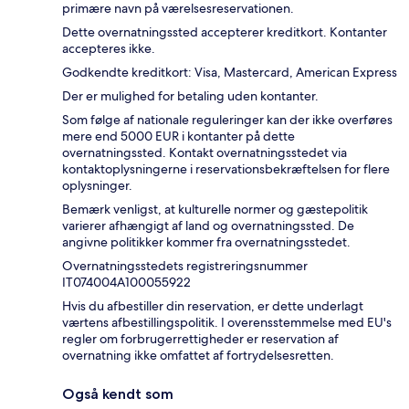
primære navn på værelsesreservationen.
Dette overnatningssted accepterer kreditkort. Kontanter
accepteres ikke.
Godkendte kreditkort: Visa, Mastercard, American Express
Der er mulighed for betaling uden kontanter.
Som følge af nationale reguleringer kan der ikke overføres
mere end 5000 EUR i kontanter på dette
overnatningssted. Kontakt overnatningsstedet via
kontaktoplysningerne i reservationsbekræftelsen for flere
oplysninger.
Bemærk venligst, at kulturelle normer og gæstepolitik
varierer afhængigt af land og overnatningssted. De
angivne politikker kommer fra overnatningsstedet.
Overnatningsstedets registreringsnummer
IT074004A100055922
Hvis du afbestiller din reservation, er dette underlagt
værtens afbestillingspolitik. I overensstemmelse med EU's
regler om forbrugerrettigheder er reservation af
overnatning ikke omfattet af fortrydelsesretten.
Også kendt som