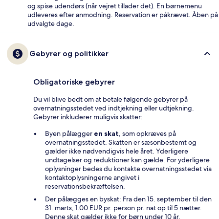
og spise udendørs (når vejret tillader det). En børnemenu
udleveres efter anmodning. Reservation er påkrævet. Åben på
udvalgte dage.
Gebyrer og politikker
Obligatoriske gebyrer
Du vil blive bedt om at betale følgende gebyrer på
overnatningsstedet ved indtjekning eller udtjekning.
Gebyrer inkluderer muligvis skatter:
Byen pålægger
en skat
, som opkræves på
overnatningsstedet. Skatten er sæsonbestemt og
gælder ikke nødvendigvis hele året. Yderligere
undtagelser og reduktioner kan gælde. For yderligere
oplysninger bedes du kontakte overnatningsstedet via
kontaktoplysningerne angivet i
reservationsbekræftelsen.
Der pålægges en byskat: Fra den 15. september til den
31. marts, 1.00 EUR pr. person pr. nat op til 5 nætter.
Denne skat gælder ikke for børn under 10 år.