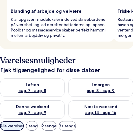
Blanding af arbejde og velvære
Friske 
Klar opgaver i mødelokaler inde ved skrivebordene
Restaura
på værelset, og lad derefter batterierne op i spaen.
haven o
Poolbar og massageservice skaber perfekt harmoni
venter d
mellem arbejdsliv og privatliv.
morgen
Værelsesmuligheder
Tjek tilgængelighed for disse datoer
Tjek tilgængelighed for i aften aug. 7 - aug. 8
Tjek tilgængelighed for i morg
I aften
I morgen
aug. 7 - aug. 8
aug. 8 - aug. 9
Tjek tilgængelighed for denne weekend aug. 7 - aug. 9
Tjek tilgængelighed for næste
Denne weekend
Næste weekend
aug. 7 - aug. 9
aug. 14 - aug. 16
Tilgængelige
Alle værelser
1 seng
2 senge
3+ senge
filtre