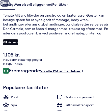
113+
Oversigt
Værelser
Beliggenhed
Politikker
Tenute Al Bano tilbyder en vingård og en tagterrasse. Gæster kan
besøge spaen for at nyde godt af massage, body wrap-
behandlinger eller ansigtsbehandlinger, og lokale retter serveres på
Don Carmelo, som er åben til morgenmad, frokost og aftensmad. En
udendørs pool og en bar ved poolen er andre højdepunkter, og
værelserne har fine faciliteter som premium-sengetøj og
brusehoved med spredningseffekt.
VIP Access
Den
1.105 kr.
Forretningscenter
nuværende
inkluderer skatter og gebyrer
pris
6. sep. - 7. sep.
er
Anmeldelser
Fremragende
8,8
Vis alle 124 anmeldelser
1.105 kr.
8,8 ud af 10.
Populære faciliteter
Pool
Gratis morgenmad
Spa
Lufthavnstransport