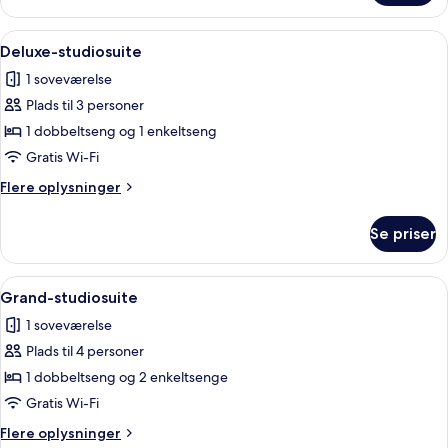
studiosuite
Indlæs
En pænt redt seng med et gult sengeg
4
Deluxe-studiosuite
alle
1 soveværelse
billeder
Plads til 3 personer
af
Deluxe-
1 dobbeltseng og 1 enkeltseng
studiosuite
Gratis Wi-Fi
Flere
Flere oplysninger
oplysninger
om
Se priser
Deluxe-
studiosuite
Indlæs
En pænt redt seng med et gult sengeg
6
Grand-studiosuite
alle
1 soveværelse
billeder
Plads til 4 personer
af
Grand-
1 dobbeltseng og 2 enkeltsenge
studiosuite
Gratis Wi-Fi
Flere
Flere oplysninger