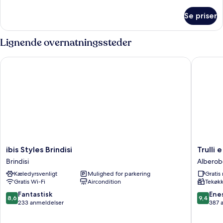
oplysninger
om
Se priser
Grand-
studiosuite
Lignende overnatningssteder
ibis Styles Brindisi
Trulli e P
ibis
Trulli
ibis Styles Brindisi
Trulli 
Styles
e
Brindisi
Alberob
Brindisi
Puglia
Kæledyrsvenligt
Mulighed for parkering
Grati
Brindisi
Alberob
Gratis Wi-Fi
Aircondition
Tekøk
8.6
9.4
Fantastisk
Ene
8,6
9,4
ud
ud
233 anmeldelser
387 
af
af
10,
10,