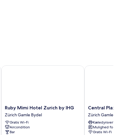
Ruby Mimi Hotel Zurich by IHG
Central Plaza Hotel
Ruby
Central
Ruby Mimi Hotel Zurich by IHG
Central Plaza Hotel
Mimi
Plaza
Zürich Gamle Bydel
Zürich Gamle Bydel
Hotel
Hotel
Gratis Wi-Fi
Kæledyrsvenligt
Zurich
Zürich
Aircondition
Mulighed for parkering
by
Gamle
Bar
Gratis Wi-Fi
IHG
Bydel