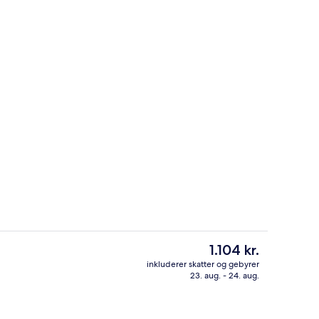
Udendørsområde
Den
1.104 kr.
nuværende
inkluderer skatter og gebyrer
pris
23. aug. - 24. aug.
sstedets facade
Der serveres morgenmad, frokost, a
er
1.104 kr.