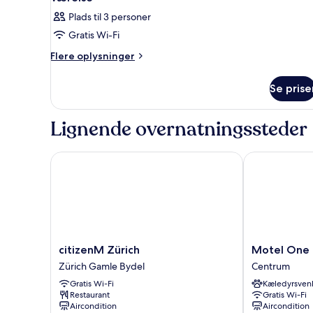
alle
Plads til 3 personer
billeder
Gratis Wi-Fi
af
Værelse
Flere
Flere oplysninger
oplysninger
om
Se prise
Værelse
Lignende overnatningssteder
citizenM Zürich
Motel One Zü
citizenM
Motel
citizenM Zürich
Motel One 
Zürich
One
Zürich Gamle Bydel
Centrum
Zürich
Zürich
Gratis Wi-Fi
Kæledyrsvenl
Gamle
Centrum
Restaurant
Gratis Wi-Fi
Bydel
Aircondition
Aircondition