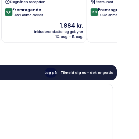
Døgnåben reception
Restaurant
Zürich
9.0
9.0
Fremragende
Fremragende
Gamle
9,0
9,0
ud
ud
1.469 anmeldelser
1.006 anmeldelser
Bydel
af
af
Prisen
1.884 kr.
10,
10,
er
Fremragende,
Fremragende,
inkluderer skatter og gebyrer
inkluderer 
1.884 kr.
10. aug. - 11. aug.
1.469
1.006
anmeldelser
anmeldelser
Log på
Tilmeld dig nu – det er gratis