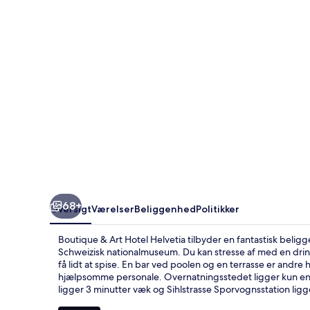
Helvetia
68+
Oversigt
Værelser
Beliggenhed
Politikker
Boutique & Art Hotel Helvetia tilbyder en fantastisk beli
Schweizisk nationalmuseum. Du kan stresse af med en drin
få lidt at spise. En bar ved poolen og en terrasse er andr
hjælpsomme personale. Overnatningsstedet ligger kun en k
ligger 3 minutter væk og Sihlstrasse Sporvognsstation ligg