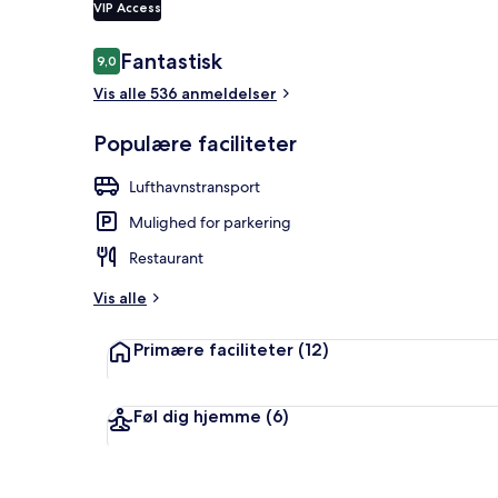
VIP Access
Anmeldelser
Fantastisk
9,0
9,0 ud af 10.
Reception
Vis alle 536 anmeldelser
Populære faciliteter
Lufthavnstransport
Mulighed for parkering
Restaurant
Vis alle
Primære faciliteter
(12)
Føl dig hjemme
(6)