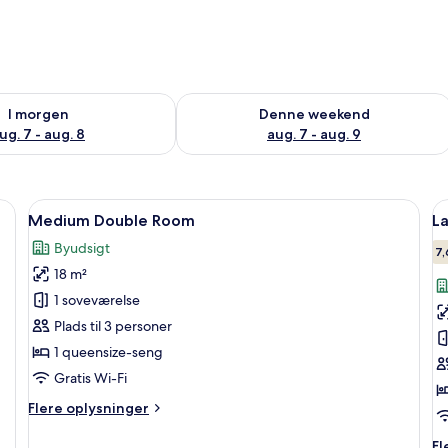
lighed for i morgen aug. 7 - aug. 8
Tjek tilgængelighed for denne weeken
I morgen
Denne weekend
ug. 7 - aug. 8
aug. 7 - aug. 9
et fjernsyn monteret på væggen og et vindue med gardiner.
Indlæs
Et hotelværelse med sengegavl i skakm
I
10
Medium Double Room
L
alle
al
Byudsigt
billeder
b
7,
18 m²
af
a
Medium
L
1 soveværelse
Double
D
Plads til 3 personer
Room
R
1 queensize-seng
Gratis Wi-Fi
Flere
Flere oplysninger
oplysninger
om
Fl
Fl