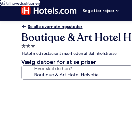
Gå til hovedsektionen
Søg efter rejser
Se alle overnatningssteder
Boutique & Art Hotel H
3.0-
stjernet
Hotel med restaurant i nærheden af Bahnhofstrasse
overnatningssted
Vælg datoer for at se priser
Hvor skal du hen?
Billedgalleri
for
Boutique
&
Art
Hotel