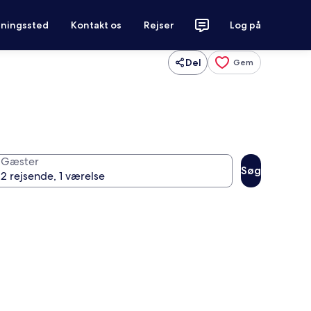
tningssted
Kontakt os
Rejser
Log på
Del
Gem
Gæster
Søg