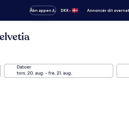
•
Åbn appen
DKK
Annoncér dit overna
elvetia
Datoer