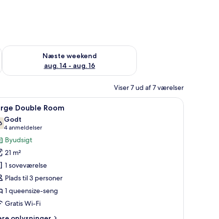
d aug. 7 - aug. 9
Tjek tilgængelighed for næste weekend aug. 14 - aug. 16
Næste weekend
aug. 14 - aug. 16
Viser 7 ud af 7 værelser
ønster, en seng med hvide sengetøj, et natbord med lampe, et lille rundt bo
ndlæs
Et hotelværelse med en seng, et lille bord med
17
arge Double Room
le
Godt
illeder
6
7,6 ud af 10
(4
4 anmeldelser
f
anmeldelser)
Byudsigt
arge
21 m²
ouble
1 soveværelse
oom
Plads til 3 personer
1 queensize-seng
Gratis Wi-Fi
ere
ere oplysninger