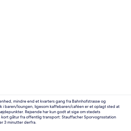
Sø
ggenhed, mindre end et kvarters gang fra Bahnhofstrasse og
k i baren/loungen, ligesom kaffebaren/caféen er et oplagt sted at
e højdepunkter. Rejsende har kun godt at sige om stedets
Overnatning
ort gåtur fra offentlig transport: Stauffacher Sporvognsstation
er 3 minutter derfra.