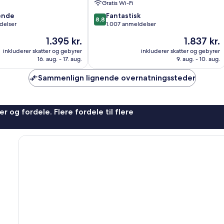
Gratis Wi-Fi
8.8
ende
Fantastisk
8,8
ud
delser
1.007 anmeldelser
af
Prisen
Prisen
1.395 kr.
1.837 kr.
10,
er
er
,
Fantastisk,
inkluderer skatter og gebyrer
inkluderer skatter og gebyrer
1.395 kr.
1.837 kr.
16. aug. - 17. aug.
9. aug. - 10. aug.
1.007
anmeldelser
Sammenlign lignende overnatningssteder
r og fordele. Flere fordele til flere