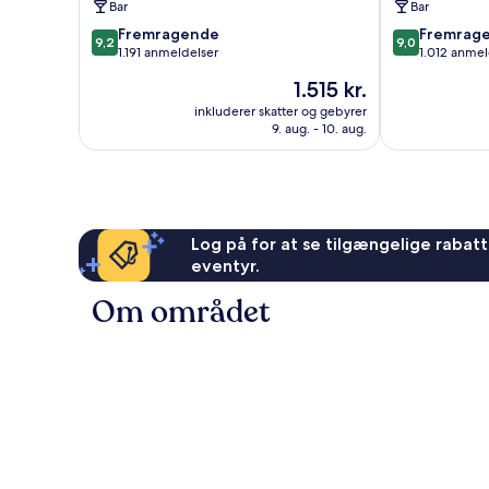
Bar
Bar
9.2
9.0
Fremragende
Fremrag
9,2
9,0
ud
ud
1.191 anmeldelser
1.012 anmel
af
af
Prisen
1.515 kr.
10,
10,
er
Fremragende,
Fremragende
inkluderer skatter og gebyrer
1.515 kr.
9. aug. - 10. aug.
1.191
1.012
anmeldelser
anmeldelser
Log på for at se tilgængelige rabatte
eventyr.
Om området