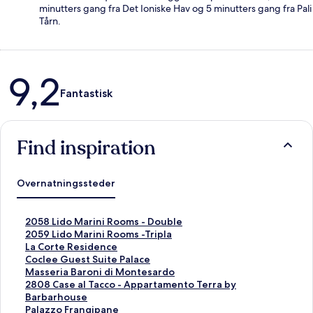
minutters gang fra Det Ioniske Hav og 5 minutters gang fra Pali
Tårn.
Anmeldelser
9,2
Fantastisk
Find inspiration
Overnatningssteder
L
2058 Lido Marini Rooms - Double
i
L
2059 Lido Marini Rooms -Tripla
n
i
L
La Corte Residence
k
n
i
L
Coclee Guest Suite Palace
å
k
n
i
L
Masseria Baroni di Montesardo
b
å
k
n
i
L
2808 Case al Tacco - Appartamento Terra by
n
b
å
k
n
i
Barbarhouse
e
n
b
å
k
n
L
Palazzo Frangipane