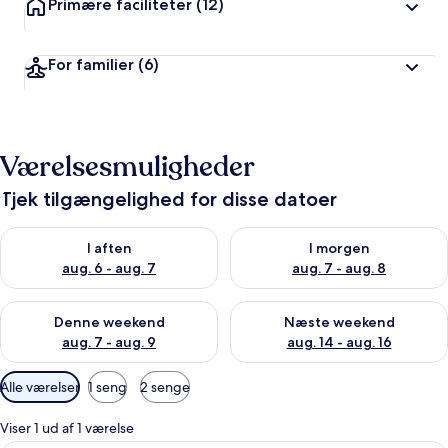
Primære faciliteter
(12)
For familier
(6)
Værelsesmuligheder
Tjek tilgængelighed for disse datoer
Tjek tilgængelighed for i aften aug. 6 - aug. 7
Tjek tilgængelighed for i morg
I aften
I morgen
aug. 6 - aug. 7
aug. 7 - aug. 8
Tjek tilgængelighed for denne weekend aug. 7 - aug. 9
Tjek tilgængelighed for næste
Denne weekend
Næste weekend
aug. 7 - aug. 9
aug. 14 - aug. 16
Tilgængelige
Alle værelser
1 seng
2 senge
filtre
for
Viser 1 ud af 1 værelse
værelser