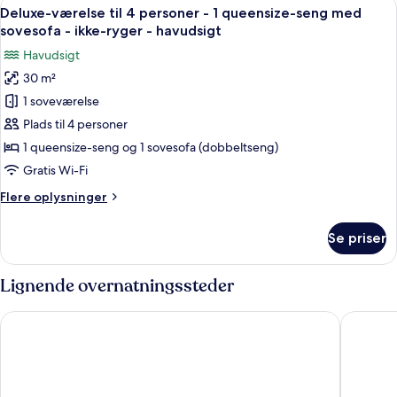
Indlæs
Et moderne hotelværelse med en blå so
6
Deluxe-værelse til 4 personer - 1 queensize-seng med
alle
sovesofa - ikke-ryger - havudsigt
billeder
Havudsigt
af
30 m²
Deluxe-
1 soveværelse
værelse
til
Plads til 4 personer
4
1 queensize-seng og 1 sovesofa (dobbeltseng)
personer
Gratis Wi-Fi
-
Flere
Flere oplysninger
1
oplysninger
queensize-
om
Se priser
Deluxe-
seng
værelse
med
til
Lignende overnatningssteder
sovesofa
4
-
personer
Picchio Hotel Pescoluse
Acaya Go
-
ikke-
1
ryger
queensize-
-
seng
med
havudsigt