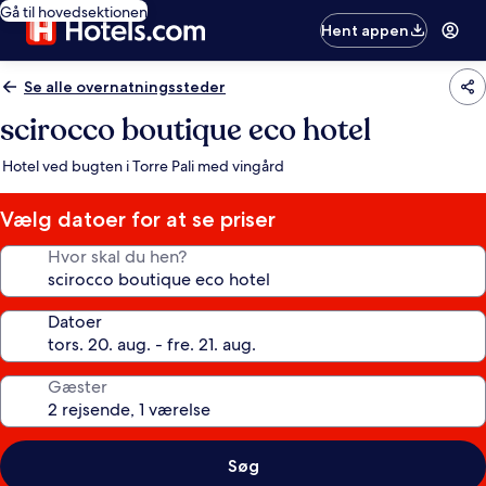
Gå til hovedsektionen
Hent appen
Se alle overnatningssteder
scirocco boutique eco hotel
Hotel ved bugten i Torre Pali med vingård
Vælg datoer for at se priser
Hvor skal du hen?
Datoer
Gæster
Søg