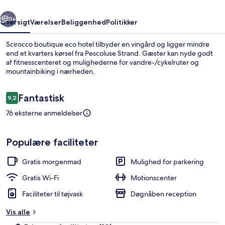
rige
Næste
11+
Oversigt
Værelser
Beliggenhed
Politikker
Scirocco boutique eco hotel tilbyder en vingård og ligger mindre
end et kvarters kørsel fra Pescoluse Strand. Gæster kan nyde godt
af fitnesscenteret og mulighederne for vandre-/cykelruter og
mountainbiking i nærheden.
Anmeldelser
Fantastisk
9,2
9,2 ud af 10.
76 eksterne anmeldelser
Deluxe-værelse til 4 personer - 1 quee
Populære faciliteter
Gratis morgenmad
Mulighed for parkering
Gratis Wi-Fi
Motionscenter
Faciliteter til tøjvask
Døgnåben reception
Vis alle