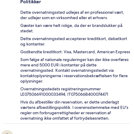
Politikker
Dette overnatningssted udlejes af en professionel vært,
der udlejer som en virksomhed eller et erhverv.
Gæster kan være helt rolige, da der er brandslukker på
stedet.
Dette overnatningssted accepterer kreditkort, debetkort
og kontanter.
Godkendte kreditkort: Visa, Mastercard, American Express
Som følge af nationale reguleringer kan der ikke overføres
mere end 5000 EUR i kontanter på dette
overnatningssted. Kontakt overnatningsstedet via
kontaktoplysningerne i reservationsbekræftelsen for flere
oplysninger.
Overnatningsstedets registreringsnummer
LE07506691000033494, IT075066B400074471
Hvis du afbestiller din reservation, er dette underlagt
værtens afbestillingspolitik. I overensstemmelse med EU's
regler om forbrugerrettigheder er reservation af
overnatning ikke omfattet af fortrydelsesretten.