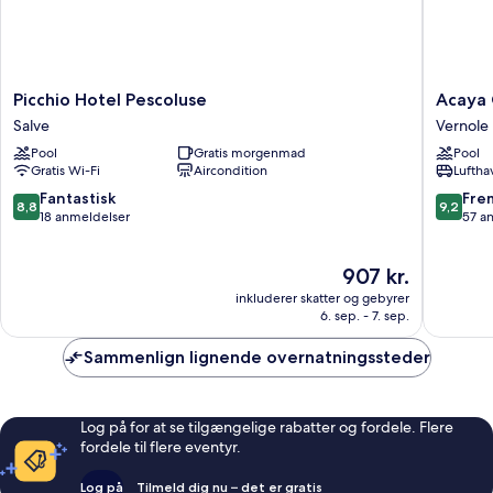
sovesofa
-
ikke-
ryger
-
Picchio
Acaya
Picchio Hotel Pescoluse
Acaya 
havudsigt
Hotel
Golf
Salve
Vernole
Pescoluse
Resort
Pool
Gratis morgenmad
Pool
Salve
&
Gratis Wi-Fi
Aircondition
Luftha
SPA
Vernole
8.8
9.2
Fantastisk
Fre
8,8
9,2
ud
ud
18 anmeldelser
57 a
af
af
10,
10,
Prisen
907 kr.
Fantastisk,
Fremrag
er
18
57
inkluderer skatter og gebyrer
907 kr.
anmeldelser
anmelde
6. sep. - 7. sep.
Sammenlign lignende overnatningssteder
Log på for at se tilgængelige rabatter og fordele. Flere
fordele til flere eventyr.
Log på
Tilmeld dig nu – det er gratis