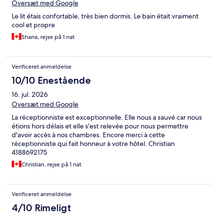
We could have parked next to the road but that was less safe for
Oversæt med Google
the bikes putting them right at the sidewalk and with no other
Le lit étais confortable, très bien dormis. Le bain était vraiment
vehicles around. The hotel was next to empty with only 4 cars in
cool et propre
the lot overnight, one of them belonging to someone who
clearly lived there (and he was a character!). It would have cost
Shana, rejse på 1 nat
them nothing to give us a more convenient room, with views of
the parking lot and not so dark. It is little things like this attitude
that make all the difference in how we view a stay. I won't
Verificeret anmeldelse
return. Still, if you are looking for a budget stay, it is okay.
10/10 Enestående
16. jul. 2026
Oversæt med Google
La réceptionniste est exceptionnelle. Elle nous a sauvé car nous
étions hors délais et elle s'est relevée pour nous permettre
d'avoir accès à nos chambres. Encore merci à cette
réceptionniste qui fait honneur à votre hôtel. Christian
4188692175
Christian, rejse på 1 nat
Verificeret anmeldelse
4/10 Rimeligt