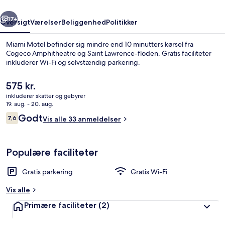
rige
Næste
17+
Oversigt
Værelser
Beliggenhed
Politikker
Miami Motel befinder sig mindre end 10 minutters kørsel fra
Cogeco Amphitheatre og Saint Lawrence-floden. Gratis faciliteter
inkluderer Wi-Fi og selvstændig parkering.
Den
575 kr.
nuværende
inkluderer skatter og gebyrer
pris
19. aug. - 20. aug.
er
Anmeldelser
Godt
7,6
Vis alle 33 anmeldelser
575 kr.
7,6 ud af 10.
Dobbeltværelse - balkon - udsigt til g
Populære faciliteter
Gratis parkering
Gratis Wi-Fi
Vis alle
Primære faciliteter
(2)