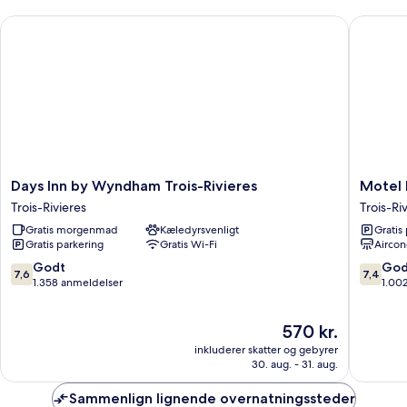
udsigt
Days Inn by Wyndham Trois-Rivieres
Motel Bel
til
gårdsplads
Days
Motel
Days Inn by Wyndham Trois-Rivieres
Motel 
Inn
Bellefeui
Trois-Rivieres
Trois-Ri
by
Trois-
Gratis morgenmad
Kæledyrsvenligt
Gratis
Wyndham
Rivieres
Gratis parkering
Gratis Wi-Fi
Aircon
Trois-
Rivieres
7.6
7.4
Godt
God
7,6
7,4
Trois-
ud
ud
1.358 anmeldelser
1.00
Rivieres
af
af
10,
10,
Prisen
570 kr.
Godt,
Godt,
er
1.358
1.002
inkluderer skatter og gebyrer
570 kr.
anmeldelser
anmelde
30. aug. - 31. aug.
Sammenlign lignende overnatningssteder