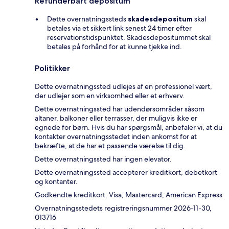
Refunderbart depositum
Dette overnatningssteds
skadesdepositum
skal
betales via et sikkert link senest 24 timer efter
reservationstidspunktet. Skadesdepositummet skal
betales på forhånd for at kunne tjekke ind.
Politikker
Dette overnatningssted udlejes af en professionel vært,
der udlejer som en virksomhed eller et erhverv.
Dette overnatningssted har udendørsområder såsom
altaner, balkoner eller terrasser, der muligvis ikke er
egnede for børn. Hvis du har spørgsmål, anbefaler vi, at du
kontakter overnatningsstedet inden ankomst for at
bekræfte, at de har et passende værelse til dig.
Dette overnatningssted har ingen elevator.
Dette overnatningssted accepterer kreditkort, debetkort
og kontanter.
Godkendte kreditkort: Visa, Mastercard, American Express
Overnatningsstedets registreringsnummer 2026-11-30,
013716