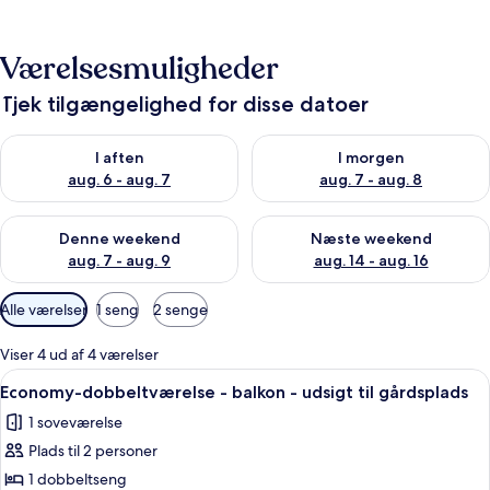
Værelsesmuligheder
Tjek tilgængelighed for disse datoer
Tjek tilgængelighed for i aften aug. 6 - aug. 7
Tjek tilgængelighed for i morg
I aften
I morgen
aug. 6 - aug. 7
aug. 7 - aug. 8
Tjek tilgængelighed for denne weekend aug. 7 - aug. 9
Tjek tilgængelighed for næste
Denne weekend
Næste weekend
aug. 7 - aug. 9
aug. 14 - aug. 16
Tilgængelige
Alle værelser
1 seng
2 senge
filtre
for
Viser 4 ud af 4 værelser
værelser
Indlæs
Et hotelværelse med en seng, et skriv
4
Economy-dobbeltværelse - balkon - udsigt til gårdsplads
alle
1 soveværelse
billeder
Plads til 2 personer
af
Economy-
1 dobbeltseng