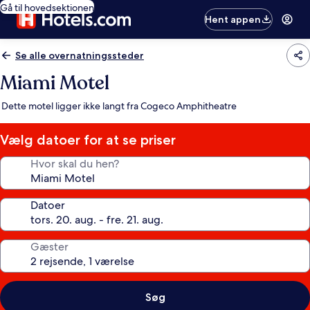
Gå til hovedsektionen
Hent appen
Se alle overnatningssteder
Miami Motel
Dette motel ligger ikke langt fra Cogeco Amphitheatre
Vælg datoer for at se priser
Hvor skal du hen?
Datoer
Gæster
Søg