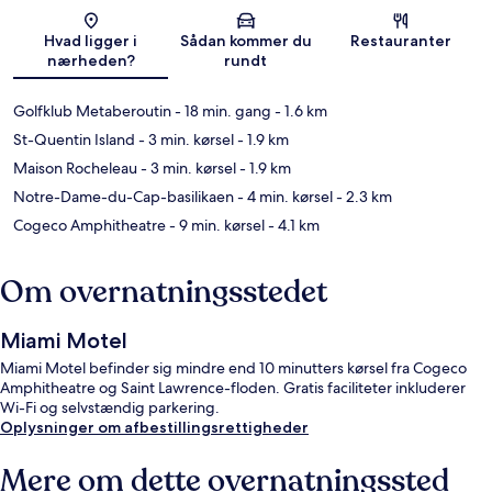
Kort
Hvad ligger i
Sådan kommer du
Restauranter
nærheden?
rundt
Golfklub Metaberoutin
- 18 min. gang
- 1.6 km
St-Quentin Island
- 3 min. kørsel
- 1.9 km
Maison Rocheleau
- 3 min. kørsel
- 1.9 km
Notre-Dame-du-Cap-basilikaen
- 4 min. kørsel
- 2.3 km
Cogeco Amphitheatre
- 9 min. kørsel
- 4.1 km
Om overnatningsstedet
Miami Motel
Miami Motel befinder sig mindre end 10 minutters kørsel fra Cogeco
Amphitheatre og Saint Lawrence-floden. Gratis faciliteter inkluderer
Wi-Fi og selvstændig parkering.
Oplysninger om afbestillingsrettigheder
Mere om dette overnatningssted