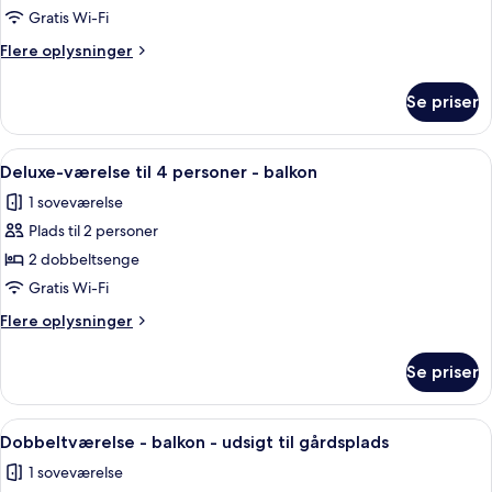
dobbeltværelse
Gratis Wi-Fi
-
Flere
Flere oplysninger
balkon
oplysninger
-
om
Se priser
Economy-
udsigt
dobbeltværelse
til
-
Indlæs
Et hotelværelse med en stor seng, to s
gårdsplads
6
balkon
Deluxe-værelse til 4 personer - balkon
alle
-
1 soveværelse
udsigt
billeder
til
Plads til 2 personer
af
gårdsplads
Deluxe-
2 dobbeltsenge
værelse
Gratis Wi-Fi
til
Flere
Flere oplysninger
4
oplysninger
personer
om
Se priser
Deluxe-
-
værelse
balkon
til
Indlæs
Et hotelværelse med en stor seng, to s
4
4
Dobbeltværelse - balkon - udsigt til gårdsplads
alle
personer
1 soveværelse
-
billeder