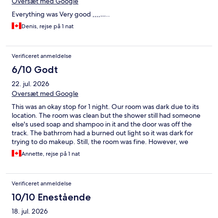
Oversæt med Google
Everything was Very good ,,,,…..
Denis, rejse på 1 nat
Verificeret anmeldelse
6/10 Godt
22. jul. 2026
Oversæt med Google
This was an okay stop for 1 night. Our room was dark due to its
location. The room was clean but the shower still had someone
else's used soap and shampoo in it and the door was off the
track. The bathrrom had a burned out light so it was dark for
trying to do makeup. Still, the room was fine. However, we
booked through a third party where we found this hotel. The
Annette, rejse på 1 nat
rate was good and we booked. We indicated we had
motorcycles and wanted to park where the bikes would be safe
and could be seen. We stay in about 60 hotels/motels a year on
Verificeret anmeldelse
bike trips and this is always a priority for us. On check-in I asked
about lower floor or view of the lot. I was told we had booked an
10/10 Enestående
'economy room' so that is what we get. There were 3 rooms
18. jul. 2026
without direct views of the parking lot and we got one of them.