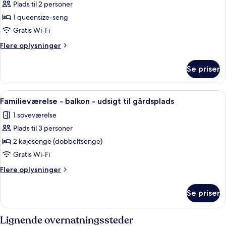
balkon
Plads til 2 personer
af
Dobbeltværelse
1 queensize-seng
-
Gratis Wi-Fi
balkon
Flere
Flere oplysninger
-
oplysninger
udsigt
om
Se priser
Dobbeltværelse
til
-
gårdsplads
balkon
Indlæs
Et værelse med køjesenge, et skriveb
4
-
Familieværelse - balkon - udsigt til gårdsplads
alle
udsigt
1 soveværelse
til
billeder
gårdsplads
Plads til 3 personer
af
Familieværelse
2 køjesenge (dobbeltsenge)
-
Gratis Wi-Fi
balkon
Flere
Flere oplysninger
-
oplysninger
udsigt
om
Se priser
Familieværelse
til
-
gårdsplads
balkon
Lignende overnatningssteder
-