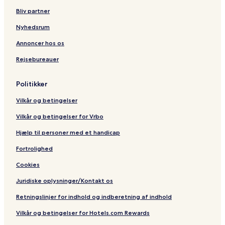
n
e
T
e
Bliv partner
t
l
r
r
r
o
g
Nyhedsrum
e
i
e
s
m
Annoncer hos os
R
e
Rejsebureauer
i
n
v
t
i
Politikker
e
r
Vilkår og betingelser
e
s
Vilkår og betingelser for Vrbo
O
u
Hjælp til personer med et handicap
e
Fortrolighed
s
t
Cookies
b
y
Juridiske oplysninger/Kontakt os
I
H
Retningslinjer for indhold og indberetning af indhold
G
Vilkår og betingelser for Hotels.com Rewards