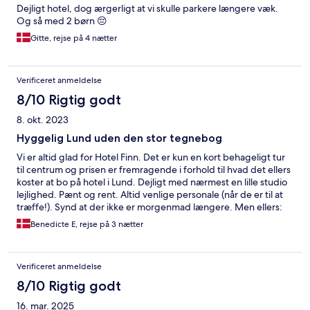
Dejligt hotel, dog ærgerligt at vi skulle parkere længere væk.
Og så med 2 børn 😔
Gitte, rejse på 4 nætter
Verificeret anmeldelse
8/10 Rigtig godt
8. okt. 2023
Hyggelig Lund uden den stor tegnebog
Vi er altid glad for Hotel Finn. Det er kun en kort behageligt tur
til centrum og prisen er fremragende i forhold til hvad det ellers
koster at bo på hotel i Lund. Dejligt med nærmest en lille studio
lejlighed. Pænt og rent. Altid venlige personale (når de er til at
træffe!). Synd at der ikke er morgenmad længere. Men ellers:
det hele fungerer!
Benedicte E, rejse på 3 nætter
Verificeret anmeldelse
8/10 Rigtig godt
16. mar. 2025