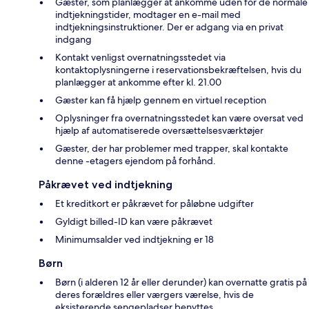
Gæster, som planlægger at ankomme uden for de normale
indtjekningstider, modtager en e-mail med
indtjekningsinstruktioner. Der er adgang via en privat
indgang
Kontakt venligst overnatningsstedet via
kontaktoplysningerne i reservationsbekræftelsen, hvis du
planlægger at ankomme efter kl. 21.00
Gæster kan få hjælp gennem en virtuel reception
Oplysninger fra overnatningsstedet kan være oversat ved
hjælp af automatiserede oversættelsesværktøjer
Gæster, der har problemer med trapper, skal kontakte
denne -etagers ejendom på forhånd.
Påkrævet ved indtjekning
Et kreditkort er påkrævet for påløbne udgifter
Gyldigt billed-ID kan være påkrævet
Minimumsalder ved indtjekning er 18
Børn
Børn (i alderen 12 år eller derunder) kan overnatte gratis på
deres forældres eller værgers værelse, hvis de
eksisterende sengepladser benyttes