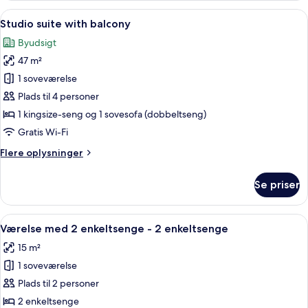
sofabed
1
Indlæs
Et moderne køkken med hvide skabe, e
140
6
queensize-
Studio suite with balcony
alle
seng
cm)
Byudsigt
med
billeder
sovesofa
47 m²
af
(with
Studio
1 soveværelse
sofabed
suite
140
Plads til 4 personer
cm)
with
1 kingsize-seng og 1 sovesofa (dobbeltseng)
balcony
Gratis Wi-Fi
Flere
Flere oplysninger
oplysninger
om
Se priser
Studio
suite
with
Indlæs
Et hotelværelse med et skrivebord, to s
4
balcony
Værelse med 2 enkeltsenge - 2 enkeltsenge
alle
15 m²
billeder
1 soveværelse
af
Værelse
Plads til 2 personer
med
2 enkeltsenge