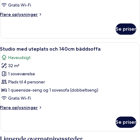
2
Gratis Wi-Fi
enkeltsenge
Flere
Flere oplysninger
-
oplysninger
2
om
Se priser
Værelse
enkeltsenge
med
2
Indlæs
En moderne bygning med en glasdør, e
2
enkeltsenge
Studio med uteplats och 140cm bäddsoffa
alle
-
Haveudsigt
2
billeder
enkeltsenge
32 m²
af
Studio
1 soveværelse
med
Plads til 4 personer
uteplats
1 queensize-seng og 1 sovesofa (dobbeltseng)
och
Gratis Wi-Fi
140cm
Flere
Flere oplysninger
bäddsoffa
oplysninger
om
Se priser
Studio
med
uteplats
Lignende overnatningssteder