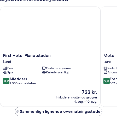
och
140cm
First Hotel Planetstaden
Motel L 
bäddsoffa
First
Motel
First Hotel Planetstaden
Motel 
Hotel
L
Lund
Lund
Planetstaden
Lund
Pool
Gratis morgenmad
Kæledy
Lund
Lund
Spa
Kæledyrsvenligt
Aircon
8.2
9.0
Alletiders
Fre
8,2
9,0
ud
ud
2.356 anmeldelser
657 
af
af
Prisen
733 kr.
10,
10,
er
Alletiders,
Fremrag
inkluderer skatter og gebyrer
733 kr.
9. aug. - 10. aug.
2.356
657
anmeldelser
anmelde
Sammenlign lignende overnatningssteder