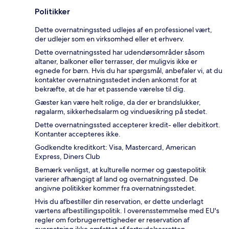
Politikker
Dette overnatningssted udlejes af en professionel vært,
der udlejer som en virksomhed eller et erhverv.
Dette overnatningssted har udendørsområder såsom
altaner, balkoner eller terrasser, der muligvis ikke er
egnede for børn. Hvis du har spørgsmål, anbefaler vi, at du
kontakter overnatningsstedet inden ankomst for at
bekræfte, at de har et passende værelse til dig.
Gæster kan være helt rolige, da der er brandslukker,
røgalarm, sikkerhedsalarm og vinduesikring på stedet.
Dette overnatningssted accepterer kredit- eller debitkort.
Kontanter accepteres ikke.
Godkendte kreditkort: Visa, Mastercard, American
Express, Diners Club
Bemærk venligst, at kulturelle normer og gæstepolitik
varierer afhængigt af land og overnatningssted. De
angivne politikker kommer fra overnatningsstedet.
Hvis du afbestiller din reservation, er dette underlagt
værtens afbestillingspolitik. I overensstemmelse med EU's
regler om forbrugerrettigheder er reservation af