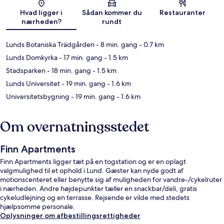
Kort
Hvad ligger i
Sådan kommer du
Restauranter
nærheden?
rundt
Lunds Botaniska Trädgården
- 8 min. gang
- 0.7 km
Lunds Domkyrka
- 17 min. gang
- 1.5 km
Stadsparken
- 18 min. gang
- 1.5 km
Lunds Universitet
- 19 min. gang
- 1.6 km
Universitetsbygning
- 19 min. gang
- 1.6 km
Om overnatningsstedet
Finn Apartments
Finn Apartments ligger tæt på en togstation og er en oplagt
valgmulighed til et ophold i Lund. Gæster kan nyde godt af
motionscenteret eller benytte sig af muligheden for vandre-/cykelruter
i nærheden. Andre højdepunkter tæller en snackbar/deli, gratis
cykeludlejning og en terrasse. Rejsende er vilde med stedets
hjælpsomme personale.
Oplysninger om afbestillingsrettigheder