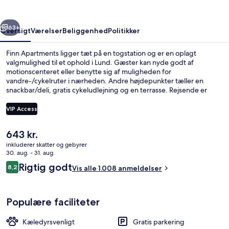
rige
Næste
63+
Oversigt
Værelser
Beliggenhed
Politikker
Finn Apartments ligger tæt på en togstation og er en oplagt
valgmulighed til et ophold i Lund. Gæster kan nyde godt af
motionscenteret eller benytte sig af muligheden for
vandre-/cykelruter i nærheden. Andre højdepunkter tæller en
snackbar/deli, gratis cykeludlejning og en terrasse. Rejsende er
vilde med stedets hjælpsomme personale.
VIP Access
Den
643 kr.
Servering af kaffe
nuværende
inkluderer skatter og gebyrer
pris
30. aug. - 31. aug.
er
Anmeldelser
Rigtig godt
8,2
Vis alle 1.008 anmeldelser
643 kr.
8,2 ud af 10.
Populære faciliteter
Kæledyrsvenligt
Gratis parkering