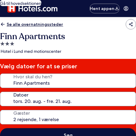
Gå til hovedsektionen
Hent appen
Se alle overnatningssteder
Finn Apartments
3.0-
stjernet
Hotel i Lund med motionscenter
overnatningssted
Vælg datoer for at se priser
Hvor skal du hen?
Datoer
Gæster
Søg