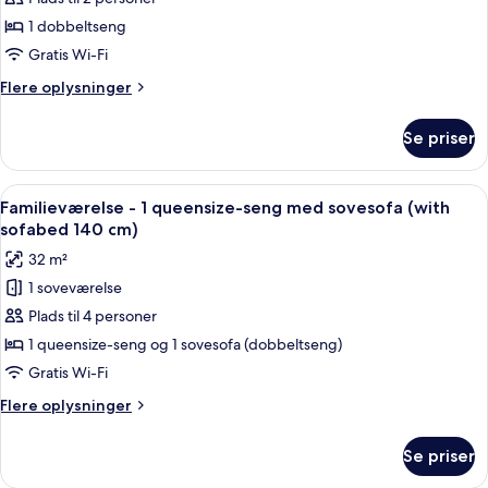
af
Studio
1 dobbeltseng
M
Gratis Wi-Fi
Flere
Flere oplysninger
oplysninger
om
Se priser
Studio
M
Indlæs
Et moderne hotelværelse med sofa, to st
6
Familieværelse - 1 queensize-seng med sovesofa (with
alle
sofabed 140 cm)
billeder
32 m²
af
1 soveværelse
Familieværelse
Plads til 4 personer
-
1
1 queensize-seng og 1 sovesofa (dobbeltseng)
queensize-
Gratis Wi-Fi
seng
Flere
Flere oplysninger
med
oplysninger
sovesofa
om
Se priser
Familieværelse
(with
-