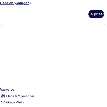
Flere
Flere oplysninger
oplysninger
om
Se priser
Værelse
Værelse
Plads til 2 personer
Gratis Wi-Fi