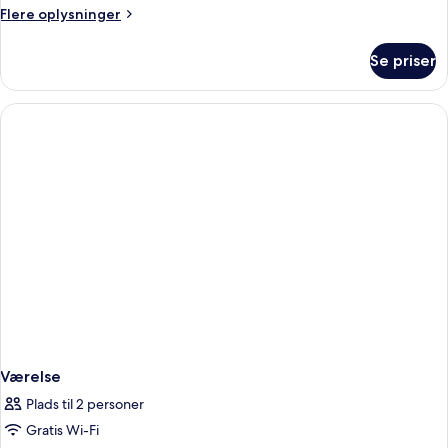
Flere
Flere oplysninger
oplysninger
om
Se priser
Værelse
Værelse
Plads til 2 personer
Gratis Wi-Fi