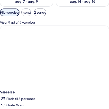
aug. 7 - aug. 9
aug. 14 - aug. 16
Tilgængelige
Alle værelser
1 seng
2 senge
filtre
for
Viser 9 ud af 9 værelser
værelser
Værelse
Plads til 3 personer
Gratis Wi-Fi