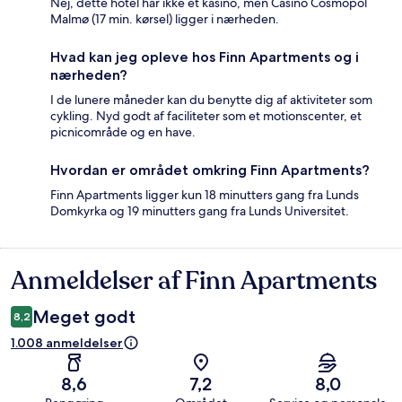
Nej, dette hotel har ikke et kasino, men Casino Cosmopol
Malmø (17 min. kørsel) ligger i nærheden.
Hvad kan jeg opleve hos Finn Apartments og i
nærheden?
I de lunere måneder kan du benytte dig af aktiviteter som
cykling. Nyd godt af faciliteter som et motionscenter, et
picnicområde og en have.
Hvordan er området omkring Finn Apartments?
Finn Apartments ligger kun 18 minutters gang fra Lunds
Domkyrka og 19 minutters gang fra Lunds Universitet.
Anmeldelser af Finn Apartments
Anmeldelser
Meget godt
8,2
1.008 anmeldelser
8,6
7,2
8,0