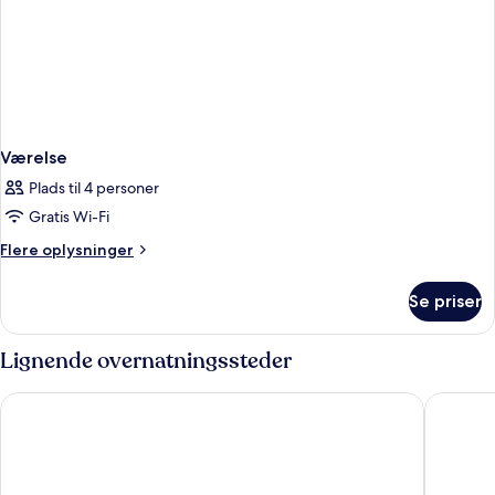
Værelse
Plads til 4 personer
Gratis Wi-Fi
Flere
Flere oplysninger
oplysninger
om
Se priser
Værelse
Lignende overnatningssteder
Hotel JS Palma Stay - Adults Only
Hotel Ol