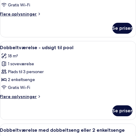
Gratis Wi-Fi
Flere
Flere oplysninger
oplysninger
om
Se priser
Standardenkeltværelse
Indlæs
Et hotelværelse med en stor seng, et sk
5
Dobbeltværelse - udsigt til pool
alle
18 m²
billeder
1 soveværelse
af
Dobbeltværelse
Plads til 3 personer
-
2 enkeltsenge
udsigt
Gratis Wi-Fi
til
Flere
Flere oplysninger
pool
oplysninger
om
Se priser
Dobbeltværelse
-
udsigt
Indlæs
Et hotelværelse med en stor seng, et sk
4
til
Dobbeltværelse med dobbeltseng eller 2 enkeltsenge
alle
pool