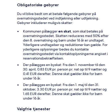
Obligatoriske gebyrer
Du vil blive bedt om at betale følgende gebyrer på
overnatningsstedet ved indtjekning eller udtjekning.
Gebyrer inkluderer muligvis skatter:
Kommunen pålægger
en skat
, som skal betales på
overnatningsstedet. Skatten reduceres med 50% efter
den 8. overnatning og børn under 16 år er undtaget.
Yderligere undtagelser og reduktioner kan gælde. For
yderligere oplysninger bedes du kontakte
overnatningsstedet via kontaktoplysningerne angivet i
reservationsbekræftelsen.
Der pålægges en byskat: Fra den 1. november til den
30. april, 0.83 EUR pr. person pr. nat op til 9 nætter og
0.41 EUR derefter. Denne skat gælder ikke for børn
under 16 år.
Der pålægges en byskat: Fra den 1. maj til den 31.
oktober, 3.30 EUR pr. person pr. nat op til 9 nætter og
1.65 EUR derefter. Denne skat gælder ikke for børn
under 16 år.
Valgfrie tjenester