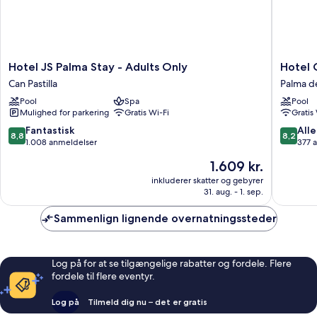
Hotel
Hotel
Hotel JS Palma Stay - Adults Only
Hotel 
JS
Oleande
Can Pastilla
Palma d
Palma
Palma
Pool
Spa
Pool
Stay
de
Mulighed for parkering
Gratis Wi-Fi
Gratis
-
Mallorca
Adults
8.8
8.2
Fantastisk
Alle
8,8
8,2
Only
ud
ud
1.008 anmeldelser
377 
Can
af
af
Prisen
1.609 kr.
Pastilla
10,
10,
er
Fantastisk,
Alletider
inkluderer skatter og gebyrer
1.609 kr.
31. aug. - 1. sep.
1.008
377
anmeldelser
anmelde
Sammenlign lignende overnatningssteder
Log på for at se tilgængelige rabatter og fordele. Flere
fordele til flere eventyr.
Log på
Tilmeld dig nu – det er gratis