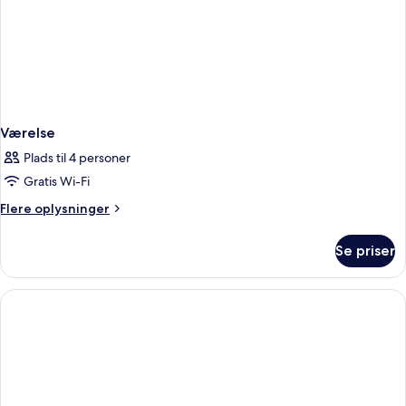
Værelse
Plads til 4 personer
Gratis Wi-Fi
Flere
Flere oplysninger
oplysninger
om
Se priser
Værelse