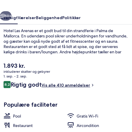
rige
Næste
50+
Oversigt
Værelser
Beliggenhed
Politikker
Hotel Las Arenas er et godt bud til din strandferie i Palma de
Mallorca. En udendørs pool sikrer underholdningen for vandhunde,
og gæster kan også nyde godt af et fitnesscenter og en sauna.
Restauranten er et godt sted at få lidt at spise, og der serveres
kølige drinks i baren/loungen. Andre højdepunkter tæller en bar
ved poolen, et dampbad og en snackbar/deli.
Den
1.893 kr.
nuværende
inkluderer skatter og gebyrer
pris
1. sep. - 2. sep.
Junior-værelse - havudsigt | Udsigt fr
er
Anmeldelser
Rigtig godt
8,2
Vis alle 410 anmeldelser
1.893 kr.
8,2 ud af 10.
Populære faciliteter
Pool
Gratis Wi-Fi
Restaurant
Aircondition