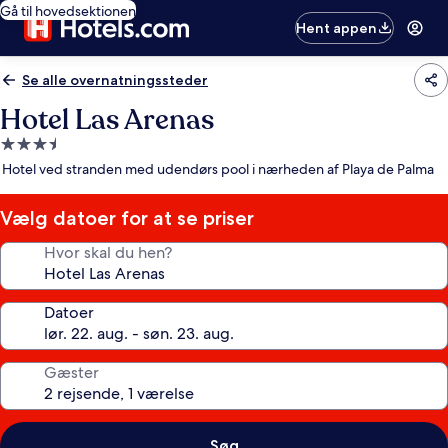
Gå til hovedsektionen
Hent appen
Se alle overnatningssteder
Hotel Las Arenas
3.5-
stjernet
Hotel ved stranden med udendørs pool i nærheden af Playa de Palma
overnatningssted
Vælg datoer for at se priser
Hvor skal du hen?
Datoer
Gæster
Søg