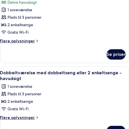
Delvis havudsigt
billeder
1 soveværelse
af
Dobbeltværelse
Plads til 3 personer
med
2 enkeltsenge
dobbeltseng
Gratis Wi-Fi
eller
Flere
Flere oplysninger
2
oplysninger
enkeltsenge
om
Se priser
Dobbeltværelse
med
dobbeltseng
Indlæs
Et hotelværelse med to senge, et skriv
5
eller
Dobbeltværelse med dobbeltseng eller 2 enkeltsenge -
alle
2
havudsigt
enkeltsenge
billeder
1 soveværelse
af
Plads til 3 personer
Dobbeltværelse
2 enkeltsenge
med
dobbeltseng
Gratis Wi-Fi
eller
Flere
Flere oplysninger
2
oplysninger
om