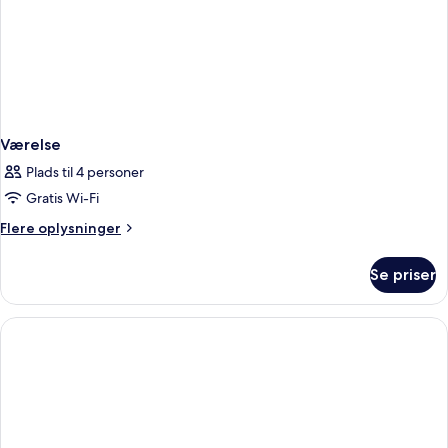
Værelse
Plads til 4 personer
Gratis Wi-Fi
Flere
Flere oplysninger
oplysninger
om
Se priser
Værelse