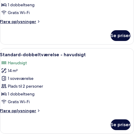
1 dobbeltseng
Gratis Wi-Fi
Flere
Flere oplysninger
oplysninger
om
Se priser
Standard-
dobbeltværelse
Indlæs
Et hotelværelse med en seng, en stol, et
5
Standard-dobbeltværelse - havudsigt
alle
Havudsigt
billeder
14 m²
af
Standard-
1 soveværelse
dobbeltværelse
Plads til 2 personer
-
1 dobbeltseng
havudsigt
Gratis Wi-Fi
Flere
Flere oplysninger
oplysninger
om
Se priser
Standard-
dobbeltværelse