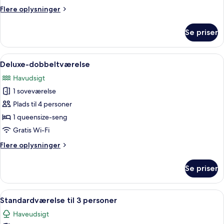
enkeltsenge
Flere
Flere oplysninger
-
oplysninger
havudsigt
om
Se priser
Standardværelse
med
2
Indlæs
Et hotelværelse med seng, balkon med
1
enkeltsenge
Deluxe-dobbeltværelse
alle
-
Havudsigt
havudsigt
billeder
1 soveværelse
af
Deluxe-
Plads til 4 personer
dobbeltværelse
1 queensize-seng
Gratis Wi-Fi
Flere
Flere oplysninger
oplysninger
om
Se priser
Deluxe-
dobbeltværelse
Indlæs
Et hotelværelse med tre enkeltsenge, 
1
Standardværelse til 3 personer
alle
Haveudsigt
billeder