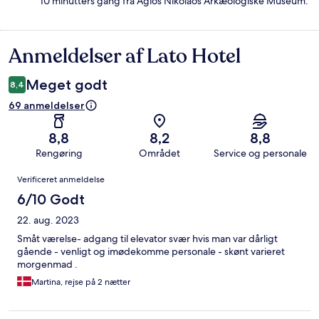
10 minutters gang fra Agios Nikolaos Arkæologiske Museum.
Anmeldelser af Lato Hotel
Anmeldelser
Meget godt
8,4
69 anmeldelser
8,8
8,2
8,8
Rengøring
Området
Service og personale
Anmeldelser
Verificeret anmeldelse
6/10 Godt
22. aug. 2023
Småt værelse- adgang til elevator svær hvis man var dårligt
gående - venligt og imødekomme personale - skønt varieret
morgenmad .
Martina, rejse på 2 nætter