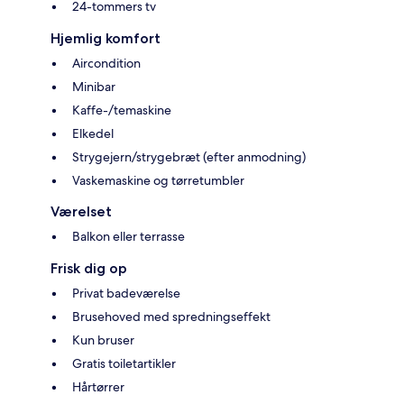
24-tommers tv
Hjemlig komfort
Aircondition
Minibar
Kaffe-/temaskine
Elkedel
Strygejern/strygebræt (efter anmodning)
Vaskemaskine og tørretumbler
Værelset
Balkon eller terrasse
Frisk dig op
Privat badeværelse
Brusehoved med spredningseffekt
Kun bruser
Gratis toiletartikler
Hårtørrer