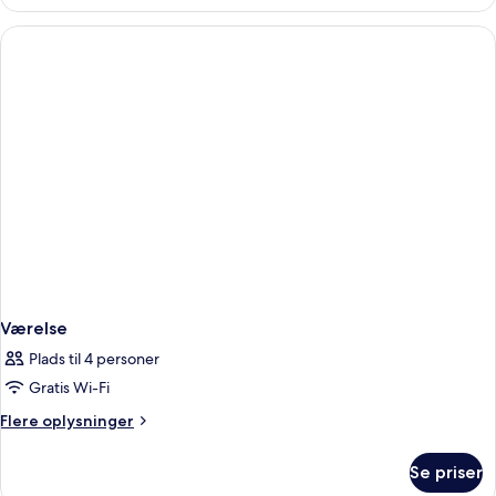
Værelse
Plads til 4 personer
Gratis Wi-Fi
Flere
Flere oplysninger
oplysninger
om
Se priser
Værelse