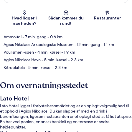
Kort
Hvad ligger i
Sådan kommer du
Restauranter
nærheden?
rundt
Ammoúdi
- 7 min. gang
- 0.6 km
Agios Nikolaos Arkæologiske Museum
- 12 min. gang
- 1.1 km
Voulismeni-søen
- 4 min. kørsel
- 1.9 km
Agios Nikolaos Havn
- 5 min. kørsel
- 2.3 km
Kitroplateía
- 5 min. kørsel
- 2.3 km
Om overnatningsstedet
Lato Hotel
Lato Hotel ligger i forlystelsesområdet og er en oplagt valgmulighed til
et ophold i Agios Nikolaos. Du kan slappe af med en drink i
baren/loungen, ligesom restauranten er et oplagt sted at få lidt at spise.
En bar ved poolen, en snackbar/deli og en terrasse er andre
højdepunkter.