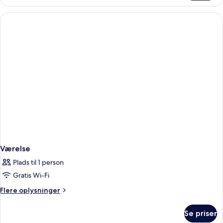
Værelse
Plads til 1 person
Gratis Wi-Fi
Flere
Flere oplysninger
oplysninger
om
Se priser
Værelse