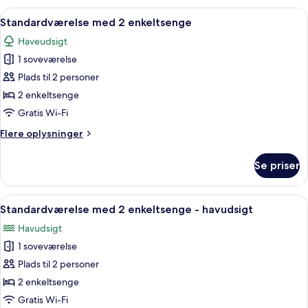
-
Indlæs
Et hotelværelse med to senge, et fjerns
1
havudsigt
Standardværelse med 2 enkeltsenge
alle
Haveudsigt
billeder
1 soveværelse
af
Standardværelse
Plads til 2 personer
med
2 enkeltsenge
2
Gratis Wi-Fi
enkeltsenge
Flere
Flere oplysninger
oplysninger
om
Se priser
Standardværelse
med
2
Indlæs
Et hotelværelse med to senge, et spisebor
1
enkeltsenge
Standardværelse med 2 enkeltsenge - havudsigt
alle
Havudsigt
billeder
1 soveværelse
af
Standardværelse
Plads til 2 personer
med
2 enkeltsenge
2
Gratis Wi-Fi