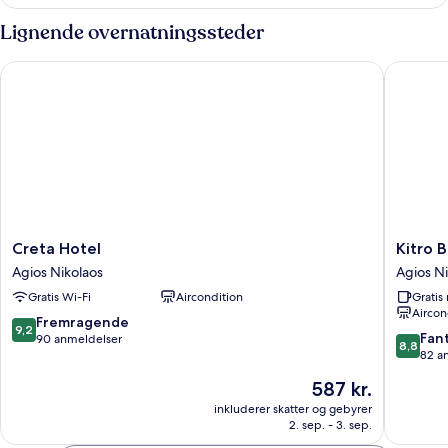
Lignende overnatningssteder
Creta Hotel
Kitro Be
Creta
Kitro
Creta Hotel
Kitro 
Hotel
Beach
Agios Nikolaos
Agios Ni
Agios
Hοtel
Gratis Wi-Fi
Aircondition
Grati
Nikolaos
Agios
Aircon
Nikolaos
9.2
Fremragende
9,2
8.8
Fant
ud
90 anmeldelser
8,8
ud
82 a
af
af
10,
Prisen
587 kr.
10,
Fremragende,
er
Fantasti
inkluderer skatter og gebyrer
90
587 kr.
2. sep. - 3. sep.
82
anmeldelser
anmelde