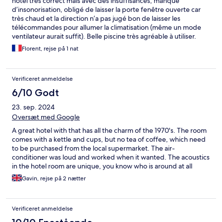
hôtel très correct mais avec des insuffisances, manque
d’insonorisation, obligé de laisser la porte fenêtre ouverte car
très chaud et la direction n’a pas jugé bon de laisser les
télécommandes pour allumer la climatisation (même un mode
ventilateur aurait suffit). Belle piscine très agréable à utiliser.
Florent, rejse på 1 nat
Verificeret anmeldelse
6/10 Godt
23. sep. 2024
Oversæt med Google
A great hotel with that has all the charm of the 1970's. The room
comes with a kettle and cups, but no tea of coffee, which need
to be purchased from the local supermarket. The air-
conditioner was loud and worked when it wanted. The acoustics
in the hotel room are unique, you know who is around at all
times, especially when upstairs move furniture around at 4 in the
Gavin, rejse på 2 nætter
morning. The pool is clean, but small and nobody wanted to
venture in to it. Check-in can only be described as lackadaisical
as confirming your full length of accommodation and facilities
Verificeret anmeldelse
were non-existent. Breakfast was basic, sausages on day, bacon
the other, no fried eggs only scrambled. The baked beans were