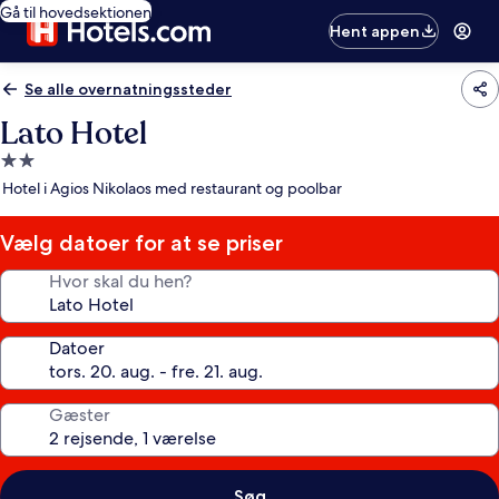
Gå til hovedsektionen
Hent appen
Se alle overnatningssteder
Lato Hotel
2.0-
stjernet
Hotel i Agios Nikolaos med restaurant og poolbar
overnatningssted
Vælg datoer for at se priser
Hvor skal du hen?
Datoer
Gæster
Søg