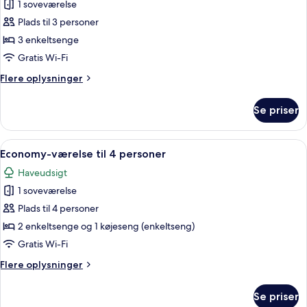
1 soveværelse
af
Standardværelse
Plads til 3 personer
til
3 enkeltsenge
3
Gratis Wi-Fi
personer
Flere
Flere oplysninger
oplysninger
om
Se priser
Standardværelse
til
3
Indlæs
Et hotelværelse med køjeseng, skrivebor
1
personer
Economy-værelse til 4 personer
alle
Haveudsigt
billeder
1 soveværelse
af
Economy-
Plads til 4 personer
værelse
2 enkeltsenge og 1 køjeseng (enkeltseng)
til
Gratis Wi-Fi
4
Flere
Flere oplysninger
personer
oplysninger
om
Se priser
Economy-