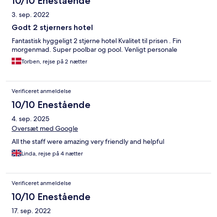
10/10 Enestående
good as were the coffee and orange juice. Found somewhere
3. sep. 2022
cheaper up the road with better facilities so the holiday ended
up pretty good.
Godt 2 stjerners hotel
Fantastisk hyggeligt 2 stjerne hotel Kvalitet til prisen . Fin
morgenmad. Super poolbar og pool. Venligt personale
Torben, rejse på 2 nætter
Verificeret anmeldelse
10/10 Enestående
4. sep. 2025
Oversæt med Google
All the staff were amazing very friendly and helpful
Linda, rejse på 4 nætter
Verificeret anmeldelse
10/10 Enestående
17. sep. 2022