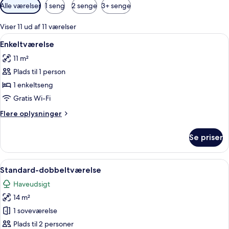
Tilgængelige
Alle værelser
1 seng
2 senge
3+ senge
filtre
for
Viser 11 ud af 11 værelser
værelser
Indlæs
Et hotelværelse med en seng, et natbo
3
Enkeltværelse
alle
11 m²
billeder
Plads til 1 person
af
Enkeltværelse
1 enkeltseng
Gratis Wi-Fi
Flere
Flere oplysninger
oplysninger
om
Se priser
Enkeltværelse
Indlæs
Et hotelværelse med en seng, to vægla
5
Standard-dobbeltværelse
alle
Haveudsigt
billeder
14 m²
af
Standard-
1 soveværelse
dobbeltværelse
Plads til 2 personer