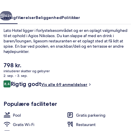
rige
Næste
42+
Oversigt
Værelser
Beliggenhed
Politikker
Lato Hotel ligger i forlystelsesområdet og er en oplagt valgmulighed
til et ophold i Agios Nikolaos. Du kan slappe af med en drink i
baren/loungen, ligesom restauranten er et oplagt sted at få lidt at
spise. En bar ved poolen, en snackbar/deli og en terrasse er andre
højdepunkter.
Den
798 kr.
nuværende
inkluderer skatter og gebyrer
pris
2. sep. - 3. sep.
Deluxe-dobbeltværelse | Minibar, peng
er
Anmeldelser
Rigtig godt
8,4
Vis alle 69 anmeldelser
798 kr.
8,4 ud af 10.
Populære faciliteter
Pool
Gratis parkering
Gratis Wi-Fi
Restaurant