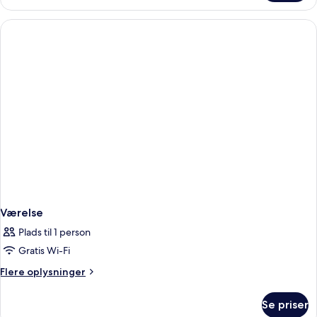
værelse
til
4
personer
Værelse
Plads til 1 person
Gratis Wi-Fi
Flere
Flere oplysninger
oplysninger
om
Se priser
Værelse