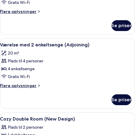
dobbeltværelse
Gratis Wi-Fi
Flere
Flere oplysninger
oplysninger
om
Se priser
Standard-
dobbeltværelse
Indlæs
Et hotelværelse med to senge, et na
7
Værelse med 2 enkeltsenge (Adjoining)
alle
20 m²
billeder
Plads til 4 personer
af
Værelse
4 enkeltsenge
med
Gratis Wi-Fi
2
Flere
Flere oplysninger
enkeltsenge
oplysninger
(Adjoining)
om
Se priser
Værelse
med
2
Indlæs
Skrivebord, mørklægningsgardiner, gra
11
enkeltsenge
Cozy Double Room (New Design)
alle
(Adjoining)
Plads til 2 personer
billeder