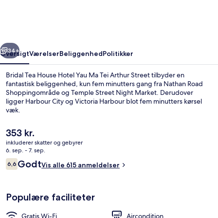
Hotel
Yau
Ma
rige
Næste
Tei
34+
Oversigt
Værelser
Beliggenhed
Politikker
Arthur
Bridal Tea House Hotel Yau Ma Tei Arthur Street tilbyder en
Street
fantastisk beliggenhed, kun fem minutters gang fra Nathan Road
Shoppingområde og Temple Street Night Market. Derudover
ligger Harbour City og Victoria Harbour blot fem minutters kørsel
væk.
Den
353 kr.
nuværende
inkluderer skatter og gebyrer
pris
6. sep. - 7. sep.
Udsigt fra værelset
er
Anmeldelser
Godt
6,6
Vis alle 615 anmeldelser
353 kr.
6,6 ud af 10.
Populære faciliteter
Gratis Wi-Fi
Aircondition