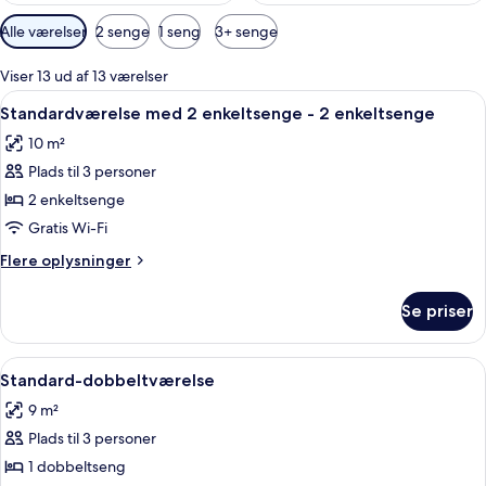
Tilgængelige
Alle værelser
2 senge
1 seng
3+ senge
filtre
for
Viser 13 ud af 13 værelser
værelser
Indlæs
Et hotelværelse med to senge, begge 
11
Standardværelse med 2 enkeltsenge - 2 enkeltsenge
alle
10 m²
billeder
Plads til 3 personer
af
Standardværelse
2 enkeltsenge
med
Gratis Wi-Fi
2
Flere
Flere oplysninger
enkeltsenge
oplysninger
-
om
Se priser
Standardværelse
2
med
enkeltsenge
2
Indlæs
Et lille, hyggeligt soveværelse med se
12
enkeltsenge
Standard-dobbeltværelse
alle
-
9 m²
2
billeder
enkeltsenge
Plads til 3 personer
af
Standard-
1 dobbeltseng