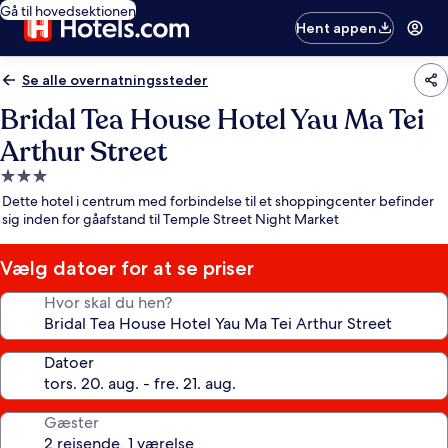
Gå til hovedsektionen
Hent appen
Se alle overnatningssteder
Bridal Tea House Hotel Yau Ma Tei
Arthur Street
3.0-
stjernet
Dette hotel i centrum med forbindelse til et shoppingcenter befinder
overnatningssted
sig inden for gåafstand til Temple Street Night Market
Vælg datoer for at se priser
Hvor skal du hen?
Datoer
Gæster