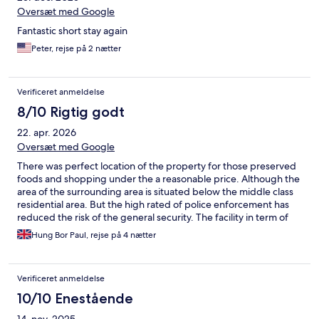
Oversæt med Google
Fantastic short stay again
Peter, rejse på 2 nætter
Verificeret anmeldelse
8/10 Rigtig godt
22. apr. 2026
Oversæt med Google
There was perfect location of the property for those preserved
foods and shopping under the a reasonable price. Although the
area of the surrounding area is situated below the middle class
residential area. But the high rated of police enforcement has
reduced the risk of the general security. The facility in term of
sanctuary and furniture are still maintained in good condition
Hung Bor Paul, rejse på 4 nætter
despite the room is very small.
Verificeret anmeldelse
10/10 Enestående