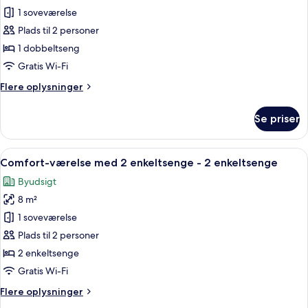
Comfort-
1 soveværelse
dobbeltværelse
Plads til 2 personer
1 dobbeltseng
Gratis Wi-Fi
Flere
Flere oplysninger
oplysninger
om
Se priser
Comfort-
dobbeltværelse
Indlæs
Et kompakt hotelværelse med to senge,
3
Comfort-værelse med 2 enkeltsenge - 2 enkeltsenge
alle
Byudsigt
billeder
8 m²
af
Comfort-
1 soveværelse
værelse
Plads til 2 personer
med
2 enkeltsenge
2
Gratis Wi-Fi
enkeltsenge
Flere
Flere oplysninger
-
oplysninger