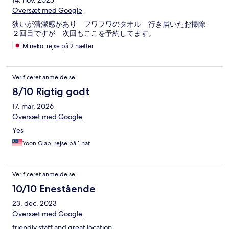
14. nov. 2025
Oversæt med Google
狭いが清潔感があり フワフワのタオル 行き届いたお掃除
２回目ですが 次回もここを予約してます。
Mineko, rejse på 2 nætter
Verificeret anmeldelse
8/10 Rigtig godt
17. mar. 2026
Oversæt med Google
Yes
Yoon Giap, rejse på 1 nat
Verificeret anmeldelse
10/10 Enestående
23. dec. 2023
Oversæt med Google
friendly staff and great location.