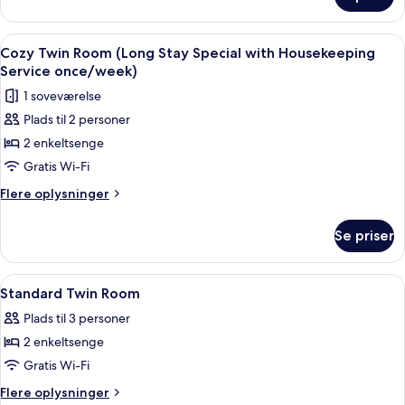
Cozy
with
Double
Housekeeping
Room
Indlæs
Et kompakt hotelværelse med to senge,
3
Service
(Long
Cozy Twin Room (Long Stay Special with Housekeeping
alle
Stay
once/week)
Service once/week)
Special
billeder
1 soveværelse
with
af
Housekeeping
Plads til 2 personer
Cozy
Service
2 enkeltsenge
Twin
once/week)
Room
Gratis Wi-Fi
(Long
Flere
Flere oplysninger
Stay
oplysninger
om
Special
Se priser
Cozy
with
Twin
Housekeeping
Room
Indlæs
Et hotelværelse med to senge, et na
13
Service
(Long
Standard Twin Room
alle
Stay
once/week)
Plads til 3 personer
Special
billeder
with
2 enkeltsenge
af
Housekeeping
Standard
Gratis Wi-Fi
Service
Twin
once/week)
Flere
Flere oplysninger