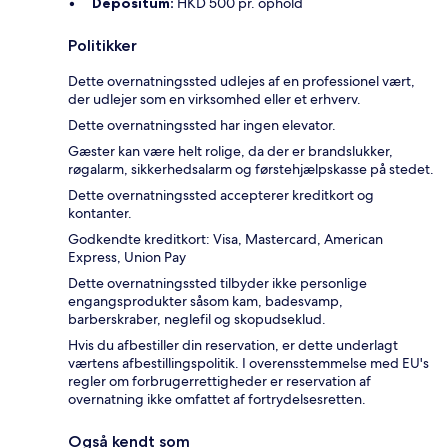
Depositum:
HKD 500 pr. ophold
Politikker
Dette overnatningssted udlejes af en professionel vært,
der udlejer som en virksomhed eller et erhverv.
Dette overnatningssted har ingen elevator.
Gæster kan være helt rolige, da der er brandslukker,
røgalarm, sikkerhedsalarm og førstehjælpskasse på stedet.
Dette overnatningssted accepterer kreditkort og
kontanter.
Godkendte kreditkort: Visa, Mastercard, American
Express, Union Pay
Dette overnatningssted tilbyder ikke personlige
engangsprodukter såsom kam, badesvamp,
barberskraber, neglefil og skopudseklud.
Hvis du afbestiller din reservation, er dette underlagt
værtens afbestillingspolitik. I overensstemmelse med EU's
regler om forbrugerrettigheder er reservation af
overnatning ikke omfattet af fortrydelsesretten.
Også kendt som