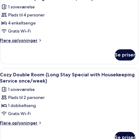
1 soveværelse
Plads til 4 personer
4 enkeltsenge
Gratis Wi-Fi
Flere
Flere oplysninger
oplysninger
om
Se priser
Adjoining
Room
-
Indlæs
Et hotelværelse med en seng, et natbo
4
Two
Cozy Double Room (Long Stay Special with Housekeeping
alle
Twin-
Service once/week)
Bed
billeder
1 soveværelse
Rooms
af
(Long
Plads til 2 personer
Cozy
Stay
1 dobbeltseng
Double
Special
with
Room
Gratis Wi-Fi
Housekeeping
(Long
Flere
Flere oplysninger
Service
Stay
oplysninger
once/week)
om
Special
Se priser