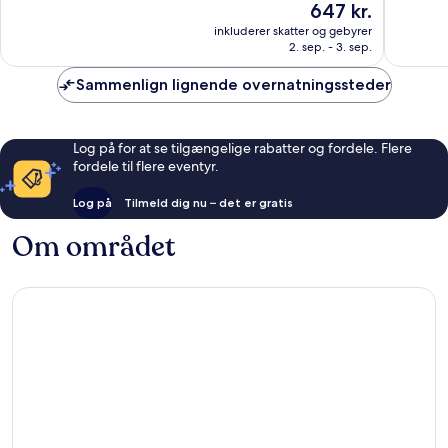
Prisen
647 kr.
Fremragende,
Alletider
er
inkluderer skatter og gebyrer
2.059
1.002
647 kr.
2. sep. - 3. sep.
anmeldelser
anmelde
Sammenlign lignende overnatningssteder
Log på for at se tilgængelige rabatter og fordele. Flere
fordele til flere eventyr.
Log på
Tilmeld dig nu – det er gratis
Om området