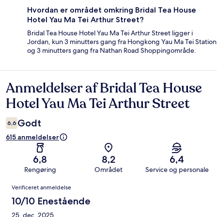
Hvordan er området omkring Bridal Tea House
Hotel Yau Ma Tei Arthur Street?
Bridal Tea House Hotel Yau Ma Tei Arthur Street ligger i
Jordan, kun 3 minutters gang fra Hongkong Yau Ma Tei Station
og 3 minutters gang fra Nathan Road Shoppingområde.
Anmeldelser af Bridal Tea House
Anmeldelser
Hotel Yau Ma Tei Arthur Street
Godt
6,6
615 anmeldelser
6,8
8,2
6,4
Rengøring
Området
Service og personale
Anmeldelser
Verificeret anmeldelse
10/10 Enestående
25. dec. 2025