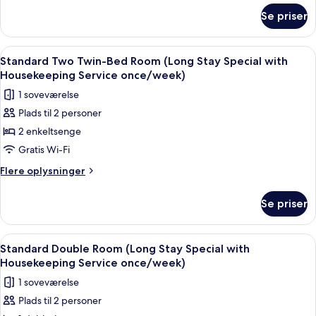
2
om
Se priser
enkeltsenge
Comfort-
værelse
med
Indlæs
Skrivebord, mørklægningsgardiner, gra
1
2
Standard Two Twin-Bed Room (Long Stay Special with
alle
enkeltsenge
Housekeeping Service once/week)
-
billeder
1 soveværelse
2
af
enkeltsenge
Plads til 2 personer
Standard
2 enkeltsenge
Two
Twin-
Gratis Wi-Fi
Bed
Flere
Flere oplysninger
Room
oplysninger
om
(Long
Se priser
Standard
Stay
Two
Special
Twin-
Indlæs
Et hotelværelse med en seng, to pude
3
with
Bed
Standard Double Room (Long Stay Special with
alle
Room
Housekeeping
Housekeeping Service once/week)
(Long
billeder
Service
1 soveværelse
Stay
af
once/week)
Special
Plads til 2 personer
Standard
with