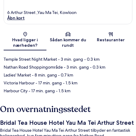
6 Arthur Street ,Yau Ma Tei, Kowloon
Åbn kort
Kort
Hvad ligger i
Sådan kommer du
Restauranter
nærheden?
rundt
Temple Street Night Market
- 3 min. gang
- 0.3 km
Nathan Road Shoppingområde
- 3 min. gang
- 0.3 km
Ladies' Market
- 8 min. gang
- 0.7 km
Victoria Harbour
- 17 min. gang
- 1.5 km
Harbour City
- 17 min. gang
- 1.5 km
Om overnatningsstedet
Bridal Tea House Hotel Yau Ma Tei Arthur Street
Bridal Tea House Hotel Yau Ma Tei Arthur Street tilbyder en fantastisk
beliggenhed, kun fem minutters gang fra Nathan Road