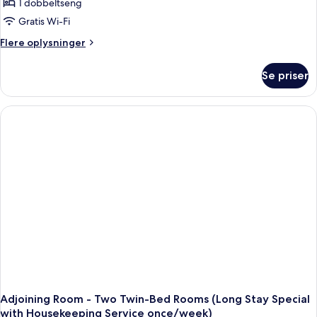
1 dobbeltseng
Double
Housekeeping
Service
Room
Gratis Wi-Fi
once/week)
(Long
Flere
Flere oplysninger
Stay
oplysninger
om
Special
Se priser
Standard
with
Double
Housekeeping
Room
Service
(Long
Stay
once/week)
Special
with
Housekeeping
Service
once/week)
Adjoining Room - Two Twin-Bed Rooms (Long Stay Special
with Housekeeping Service once/week)