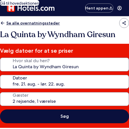
Gå til hovedsektionen
Hent appen
Se alle overnatningssteder
La Quinta by Wyndham Giresun
Vælg datoer for at se priser
Hvor skal du hen?
Datoer
Gæster
Søg