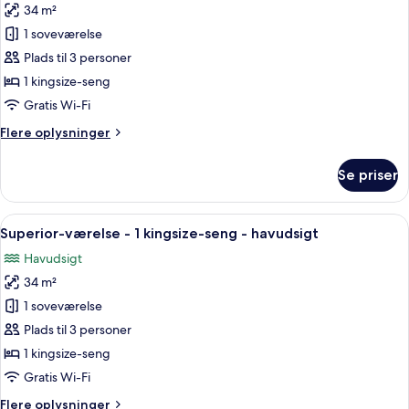
34 m²
af
Presidential-
1 soveværelse
suite
Plads til 3 personer
-
1 kingsize-seng
1
Gratis Wi-Fi
kingsize-
Flere
Flere oplysninger
seng
oplysninger
-
om
Se priser
havudsigt
Presidential-
suite
-
Indlæs
Et hotelværelse med seng, skrivebord, 
6
1
Superior-værelse - 1 kingsize-seng - havudsigt
alle
kingsize-
Havudsigt
seng
billeder
-
34 m²
af
havudsigt
Superior-
1 soveværelse
værelse
Plads til 3 personer
-
1 kingsize-seng
1
Gratis Wi-Fi
kingsize-
Flere
Flere oplysninger