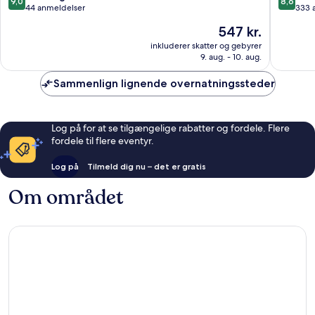
9,0
8,6
ud
ud
44 anmeldelser
333 
af
af
Prisen
547 kr.
10,
10,
er
Fremragende,
Fantasti
inkluderer skatter og gebyrer
547 kr.
9. aug. - 10. aug.
44
333
anmeldelser
anmelde
Sammenlign lignende overnatningssteder
Log på for at se tilgængelige rabatter og fordele. Flere
fordele til flere eventyr.
Log på
Tilmeld dig nu – det er gratis
Om området