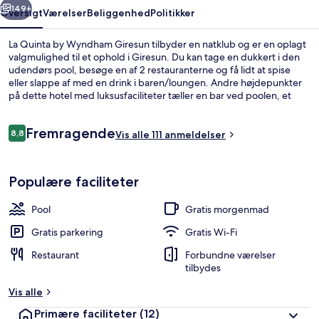
149+
Oversigt
Værelser
Beliggenhed
Politikker
La Quinta by Wyndham Giresun tilbyder en natklub og er en oplagt
valgmulighed til et ophold i Giresun. Du kan tage en dukkert i den
udendørs pool, besøge en af 2 restauranterne og få lidt at spise
eller slappe af med en drink i baren/loungen. Andre højdepunkter
på dette hotel med luksusfaciliteter tæller en bar ved poolen, et
fitnesscenter og en sauna. Rejsende har godt at sige om stedets
generelle forhold.
Anmeldelser
Fremragende
8,8
Vis alle 111 anmeldelser
8,8 ud af 10.
Udendørs pool, parasoller, liggestole
Populære faciliteter
Pool
Gratis morgenmad
Gratis parkering
Gratis Wi-Fi
Restaurant
Forbundne værelser
tilbydes
Vis alle
Primære faciliteter
(12)