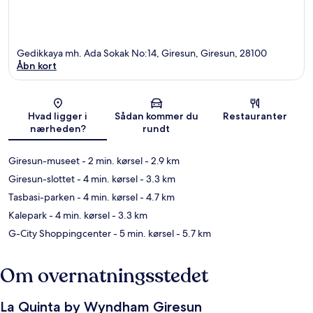
Gedikkaya mh. Ada Sokak No:14, Giresun, Giresun, 28100
Åbn kort
Kort
Hvad ligger i
Sådan kommer du
Restauranter
nærheden?
rundt
Giresun-museet
- 2 min. kørsel
- 2.9 km
Giresun-slottet
- 4 min. kørsel
- 3.3 km
Tasbasi-parken
- 4 min. kørsel
- 4.7 km
Kalepark
- 4 min. kørsel
- 3.3 km
G-City Shoppingcenter
- 5 min. kørsel
- 5.7 km
Om overnatningsstedet
La Quinta by Wyndham Giresun