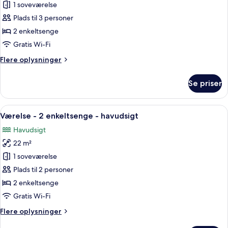
1 soveværelse
af
Værelse
Plads til 3 personer
-
2 enkeltsenge
2
Gratis Wi-Fi
enkeltsenge
Flere
Flere oplysninger
-
oplysninger
handicapvenligt
om
Se priser
Værelse
-
2
Indlæs
Et hotelværelse med to senge, et skriv
6
enkeltsenge
Værelse - 2 enkeltsenge - havudsigt
alle
-
Havudsigt
handicapvenligt
billeder
22 m²
af
Værelse
1 soveværelse
-
Plads til 2 personer
2
2 enkeltsenge
enkeltsenge
Gratis Wi-Fi
-
Flere
Flere oplysninger
havudsigt
oplysninger