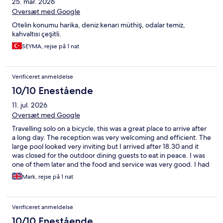
25. mar. 2026
Oversæt med Google
Otelin konumu harika, deniz kenarı müthiş, odalar temiz,
kahvaltısı çeşitli.
SEYMA, rejse på 1 nat
Verificeret anmeldelse
10/10 Enestående
11. jul. 2026
Oversæt med Google
Travelling solo on a bicycle, this was a great place to arrive after
a long day. The reception was very welcoming and efficient. The
large pool looked very inviting but I arrived after 18.30 and it
was closed for the outdoor dining guests to eat in peace. I was
one of them later and the food and service was very good. I had
a wonderful suite with sea view which was bigger than I needed
Mark, rejse på 1 nat
but that was what was still available.
Verificeret anmeldelse
10/10 Enestående