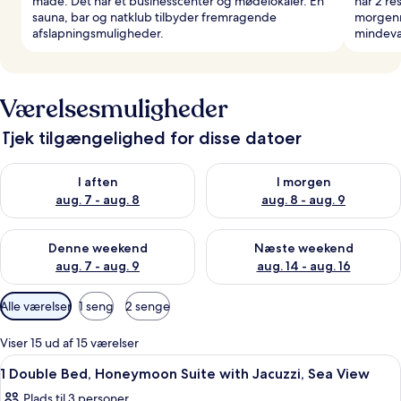
måde. Det har et businesscenter og mødelokaler. En
har 2 re
sauna, bar og natklub tilbyder fremragende
morgenm
afslapningsmuligheder.
mindevæ
Værelsesmuligheder
Tjek tilgængelighed for disse datoer
Tjek tilgængelighed for i aften aug. 7 - aug. 8
Tjek tilgængelighed for i morg
I aften
I morgen
aug. 7 - aug. 8
aug. 8 - aug. 9
Tjek tilgængelighed for denne weekend aug. 7 - aug. 9
Tjek tilgængelighed for næste
Denne weekend
Næste weekend
aug. 7 - aug. 9
aug. 14 - aug. 16
Tilgængelige
Alle værelser
1 seng
2 senge
filtre
for
Viser 15 ud af 15 værelser
værelser
Indlæs
Et hotelværelse med seng, skrivebord, 
14
1 Double Bed, Honeymoon Suite with Jacuzzi, Sea View
alle
Plads til 3 personer