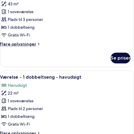
43 m²
af
Brudesuite
1 soveværelse
-
Plads til 3 personer
1
1 dobbeltseng
dobbeltseng
Gratis Wi-Fi
-
Flere
Flere oplysninger
havudsigt
oplysninger
om
Se priser
Brudesuite
-
1
Indlæs
Et hotelværelse med seng, skrivebord, 
6
dobbeltseng
Værelse - 1 dobbeltseng - havudsigt
alle
-
Havudsigt
havudsigt
billeder
22 m²
af
Værelse
1 soveværelse
-
Plads til 2 personer
1
1 dobbeltseng
dobbeltseng
Gratis Wi-Fi
-
Flere
Flere oplysninger