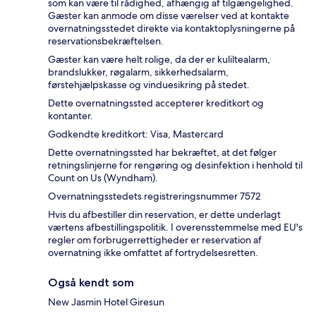
som kan være til rådighed, afhængig af tilgængelighed.
Gæster kan anmode om disse værelser ved at kontakte
overnatningsstedet direkte via kontaktoplysningerne på
reservationsbekræftelsen.
Gæster kan være helt rolige, da der er kuliltealarm,
brandslukker, røgalarm, sikkerhedsalarm,
førstehjælpskasse og vinduesikring på stedet.
Dette overnatningssted accepterer kreditkort og
kontanter.
Godkendte kreditkort: Visa, Mastercard
Dette overnatningssted har bekræftet, at det følger
retningslinjerne for rengøring og desinfektion i henhold til
Count on Us (Wyndham).
Overnatningsstedets registreringsnummer 7572
Hvis du afbestiller din reservation, er dette underlagt
værtens afbestillingspolitik. I overensstemmelse med EU's
regler om forbrugerrettigheder er reservation af
overnatning ikke omfattet af fortrydelsesretten.
Også kendt som
New Jasmin Hotel Giresun