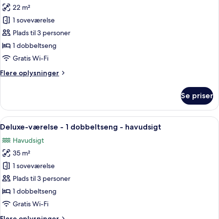
View
Jacuzzi,
22 m²
af
Sea
Værelse
1 soveværelse
View
-
Plads til 3 personer
1
1 dobbeltseng
dobbeltseng
Gratis Wi-Fi
Flere
Flere oplysninger
oplysninger
om
Se priser
Værelse
-
1
Indlæs
Et hotelværelse med en stor seng, et na
16
dobbeltseng
Deluxe-værelse - 1 dobbeltseng - havudsigt
alle
Havudsigt
billeder
35 m²
af
Deluxe-
1 soveværelse
værelse
Plads til 3 personer
-
1 dobbeltseng
1
Gratis Wi-Fi
dobbeltseng
Flere
Flere oplysninger