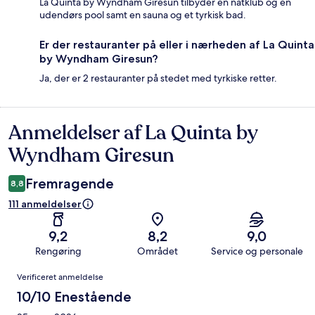
La Quinta by Wyndham Giresun tilbyder en natklub og en
udendørs pool samt en sauna og et tyrkisk bad.
Er der restauranter på eller i nærheden af La Quinta
by Wyndham Giresun?
Ja, der er 2 restauranter på stedet med tyrkiske retter.
Anmeldelser af La Quinta by
Anmeldelser
Wyndham Giresun
Fremragende
8,8
111 anmeldelser
9,2
8,2
9,0
Rengøring
Området
Service og personale
Anmeldelser
Verificeret anmeldelse
10/10 Enestående