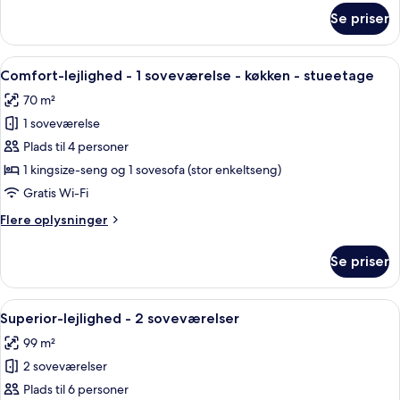
om
Se priser
Superior-
suite
-
Indlæs
En moderne stue med sofa, stole, et s
6
1
Comfort-lejlighed - 1 soveværelse - køkken - stueetage
alle
soveværelse
70 m²
billeder
1 soveværelse
af
Comfort-
Plads til 4 personer
lejlighed
1 kingsize-seng og 1 sovesofa (stor enkeltseng)
-
Gratis Wi-Fi
1
Flere
Flere oplysninger
soveværelse
oplysninger
-
om
Se priser
Comfort-
køkken
lejlighed
-
-
Indlæs
En moderne stue med sofa, stole, et s
stueetage
6
1
Superior-lejlighed - 2 soveværelser
alle
soveværelse
99 m²
-
billeder
køkken
2 soveværelser
af
-
Superior-
Plads til 6 personer
stueetage