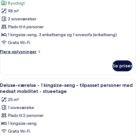
Byudsigt
balkon
af
-
98 m²
Design-
byudsigt
2 soveværelser
lejlighed
-
Plads til 6 personer
2
1 kingsize-seng, 3 enkeltsenge og 1 sovesofa (enkeltseng)
soveværelser
Gratis Wi-Fi
-
Flere
Flere oplysninger
2
oplysninger
badeværelser
om
Se priser
Design-
-
lejlighed
byudsigt
-
Indlæs
Et hotelværelse med en stor seng, se
5
2
Deluxe-værelse - 1 kingsize-seng - tilpasset personer med
alle
soveværelser
nedsat mobilitet - stueetage
-
billeder
25 m²
2
af
badeværelser
1 soveværelse
Deluxe-
-
Plads til 2 personer
værelse
byudsigt
-
1 kingsize-seng
1
Gratis Wi-Fi