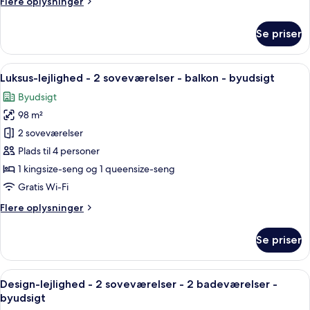
Flere
Flere oplysninger
2
oplysninger
badeværelser
om
Se priser
Luksus-
-
lejlighed
byudsigt
-
Indlæs
Hyggeligt opholdsområde med fletstol
16
2
Luksus-lejlighed - 2 soveværelser - balkon - byudsigt
alle
soveværelser
Byudsigt
-
billeder
2
98 m²
af
badeværelser
Luksus-
2 soveværelser
-
lejlighed
byudsigt
Plads til 4 personer
-
1 kingsize-seng og 1 queensize-seng
2
Gratis Wi-Fi
soveværelser
Flere
Flere oplysninger
-
oplysninger
balkon
om
Se priser
-
Luksus-
lejlighed
byudsigt
-
Indlæs
En moderne stue med sofa, lænestol, 
15
2
Design-lejlighed - 2 soveværelser - 2 badeværelser -
alle
soveværelser
byudsigt
-
billeder