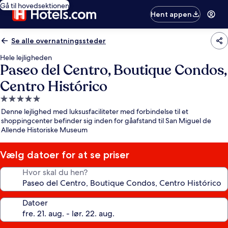
Gå til hovedsektionen
Hent appen
Se alle overnatningssteder
Hele lejligheden
Paseo del Centro, Boutique Condos,
Centro Histórico
5.0-
stjernet
Denne lejlighed med luksusfaciliteter med forbindelse til et
overnatningssted
shoppingcenter befinder sig inden for gåafstand til San Miguel de
Allende Historiske Museum
Vælg datoer for at se priser
Hvor skal du hen?
Datoer