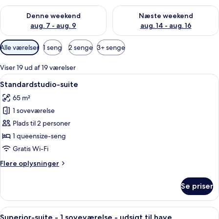
Tjek tilgængelighed for denne weekend aug. 7 - aug. 9
Tjek tilgængelighed for næste
Denne weekend
Næste weekend
aug. 7 - aug. 9
aug. 14 - aug. 16
Tilgængelige
Alle værelser
1 seng
2 senge
3+ senge
filtre
for
Viser 19 ud af 19 værelser
værelser
Indlæs
Et moderne køkken med indbygget vask,
7
Standardstudio-suite
alle
65 m²
billeder
1 soveværelse
af
Standardstudio-
Plads til 2 personer
suite
1 queensize-seng
Gratis Wi-Fi
Flere
Flere oplysninger
oplysninger
om
Se priser
Standardstudio-
suite
Indlæs
Et moderne køkken med spiseplads, en
7
Superior-suite - 1 soveværelse - udsigt til have