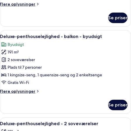
kingsize-
Flere
Flere oplysninger
seng
oplysninger
-
om
Se priser
Deluxe-
tilpasset
værelse
personer
-
Indlæs
Deluxe-penthouselejlighed - balkon -
med
11
1
Deluxe-penthouselejlighed - balkon - byudsigt
alle
kingsize-
nedsat
Byudsigt
seng
billeder
mobilitet
-
191 m²
af
-
tilpasset
Deluxe-
2 soveværelser
stueetage
personer
penthouselejlighed
med
Plads til 7 personer
nedsat
-
1 kingsize-seng, 1 queensize-seng og 2 enkeltsenge
mobilitet
balkon
Gratis Wi-Fi
-
-
stueetage
Flere
Flere oplysninger
byudsigt
oplysninger
om
Se priser
Deluxe-
penthouselejlighed
-
Indlæs
Deluxe-penthouselejlighed - 2 sovevæ
12
balkon
Deluxe-penthouselejlighed - 2 soveværelser
alle
-