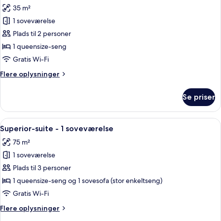
alle
soveværelser
35 m²
-
billeder
køkken
1 soveværelse
af
-
Comfort-
Plads til 2 personer
udsigt
værelse
til
1 queensize-seng
have
-
Gratis Wi-Fi
1
Flere
Flere oplysninger
queensize-
oplysninger
seng
om
Se priser
Comfort-
-
værelse
aircondition
-
Indlæs
En moderne stue med sofa, stole, so
5
1
Superior-suite - 1 soveværelse
alle
queensize-
75 m²
seng
billeder
-
1 soveværelse
af
aircondition
Superior-
Plads til 3 personer
suite
1 queensize-seng og 1 sovesofa (stor enkeltseng)
-
Gratis Wi-Fi
1
Flere
Flere oplysninger
soveværelse
oplysninger