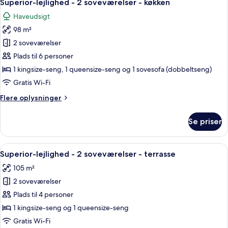
8
2
Superior-lejlighed - 2 soveværelser - køkken
alle
soveværelser
Haveudsigt
-
billeder
terrasse
98 m²
af
Superior-
2 soveværelser
lejlighed
Plads til 6 personer
-
1 kingsize-seng, 1 queensize-seng og 1 sovesofa (dobbeltseng)
2
Gratis Wi-Fi
soveværelser
Flere
Flere oplysninger
-
oplysninger
køkken
om
Se priser
Superior-
lejlighed
-
Indlæs
En pænt redt seng med hvide sengetøj,
7
2
Superior-lejlighed - 2 soveværelser - terrasse
alle
soveværelser
105 m²
-
billeder
køkken
2 soveværelser
af
Superior-
Plads til 4 personer
lejlighed
1 kingsize-seng og 1 queensize-seng
-
Gratis Wi-Fi