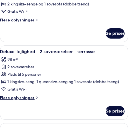
lejlighed
2 kingsize-senge og 1 sovesofa (dobbeltseng)
-
Gratis Wi-Fi
2
Flere
Flere oplysninger
soveværelser
oplysninger
om
Se priser
Superior-
lejlighed
-
Indlæs
Et moderne køkken med spiseplads, de
14
2
Deluxe-lejlighed - 2 soveværelser - terrasse
alle
soveværelser
98 m²
billeder
2 soveværelser
af
Deluxe-
Plads til 6 personer
lejlighed
1 kingsize-seng, 1 queensize-seng og 1 sovesofa (dobbeltseng)
-
Gratis Wi-Fi
2
Flere
Flere oplysninger
soveværelser
oplysninger
-
om
Se priser
Deluxe-
terrasse
lejlighed
-
Indlæs
En stue med sofa, lænestol, sofabord