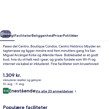
del
Centro,
Boutique
Condos,
Centro
rige
Næste
Histórico
144+
Oversigt
Faciliteter
Beliggenhed
Priser
Politikker
Paseo del Centro, Boutique Condos, Centro Histórico tilbyder en
tagterrasse og ligger mindre end fem minutters gang fra San
Miguel Arcángel Kirke og Allende Have. Boblebadet er et godt
bud, hvis du vil helt ned i gear, og gratis fordele som Wi-Fi og
internet via kabel er inkluderet. Fine faciliteter som brusehoved
med spredningseffekt, espressomaskine og senge med madrasser
af viskoelastisk skum og egyptiske bomuldslagner tilbydes i alle
Den
1.309 kr.
lejlighederne.
nuværende
inkluderer skatter og gebyrer
pris
10. aug. - 11. aug.
Udendørs spabad
er
Anmeldelser
Enestående
9,4
Vis alle 23 anmeldelser
1.309 kr.
9,4 ud af 10.
Populære faciliteter