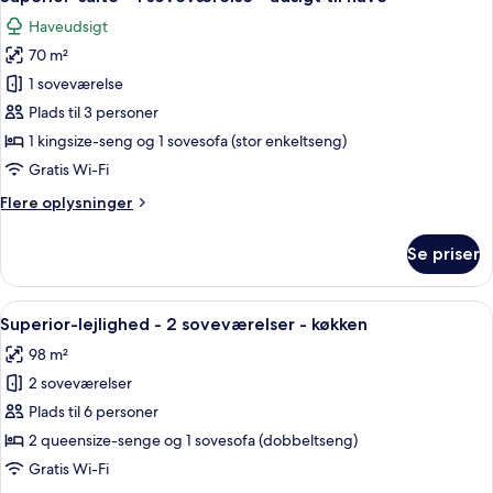
alle
Haveudsigt
billeder
70 m²
af
Superior-
1 soveværelse
suite
Plads til 3 personer
-
1 kingsize-seng og 1 sovesofa (stor enkeltseng)
1
Gratis Wi-Fi
soveværelse
Flere
Flere oplysninger
-
oplysninger
udsigt
om
Se priser
til
Superior-
suite
have
-
Indlæs
En spiseplads med et rundt træbord dæk
9
1
Superior-lejlighed - 2 soveværelser - køkken
alle
soveværelse
98 m²
-
billeder
udsigt
2 soveværelser
af
til
Superior-
Plads til 6 personer
have
lejlighed
2 queensize-senge og 1 sovesofa (dobbeltseng)
-
Gratis Wi-Fi
2