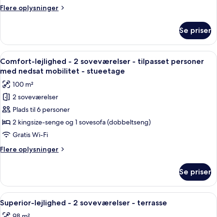
2
Flere
Flere oplysninger
soveværelser
oplysninger
-
om
Se priser
Superior-
terrasse
lejlighed
-
Indlæs
Et moderne køkken med træskabe, et sp
7
2
Comfort-lejlighed - 2 soveværelser - tilpasset personer
alle
soveværelser
med nedsat mobilitet - stueetage
-
billeder
100 m²
terrasse
af
2 soveværelser
Comfort-
Plads til 6 personer
lejlighed
-
2 kingsize-senge og 1 sovesofa (dobbeltseng)
2
Gratis Wi-Fi
soveværelser
Flere
Flere oplysninger
-
oplysninger
tilpasset
om
Se priser
Comfort-
personer
lejlighed
med
-
Indlæs
Et hyggeligt opholdsområde indendørs
nedsat
7
2
Superior-lejlighed - 2 soveværelser - terrasse
alle
soveværelser
mobilitet
98 m²