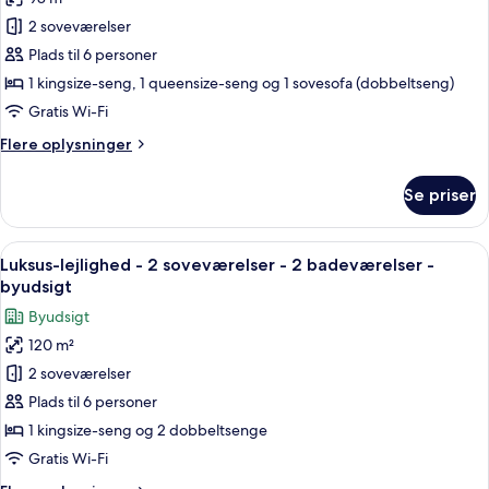
-
billeder
-
tilpasset
2 soveværelser
af
stueetage
personer
Superior-
Plads til 6 personer
med
lejlighed
nedsat
1 kingsize-seng, 1 queensize-seng og 1 sovesofa (dobbeltseng)
mobilitet
-
Gratis Wi-Fi
-
2
stueetage
Flere
Flere oplysninger
soveværelser
oplysninger
-
om
Se priser
Superior-
terrasse
lejlighed
-
Indlæs
En kvinde i en hvid kjole står ved en 
17
2
Luksus-lejlighed - 2 soveværelser - 2 badeværelser -
alle
soveværelser
byudsigt
-
billeder
Byudsigt
terrasse
af
120 m²
Luksus-
2 soveværelser
lejlighed
-
Plads til 6 personer
2
1 kingsize-seng og 2 dobbeltsenge
soveværelser
Gratis Wi-Fi
-