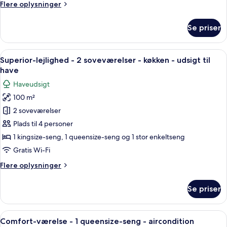
Flere
Flere oplysninger
soveværelser
oplysninger
-
om
Se priser
Superior-
køkken
lejlighed
-
Indlæs
Et kompakt køkken med hvide skabe, et 
7
2
Superior-lejlighed - 2 soveværelser - køkken - udsigt til
alle
soveværelser
have
-
billeder
Haveudsigt
køkken
af
100 m²
Superior-
2 soveværelser
lejlighed
-
Plads til 4 personer
2
1 kingsize-seng, 1 queensize-seng og 1 stor enkeltseng
soveværelser
Gratis Wi-Fi
-
Flere
Flere oplysninger
køkken
oplysninger
-
om
Se priser
Superior-
udsigt
lejlighed
til
-
Indlæs
Et soveværelse med en seng, to seng
have
4
2
Comfort-værelse - 1 queensize-seng - aircondition