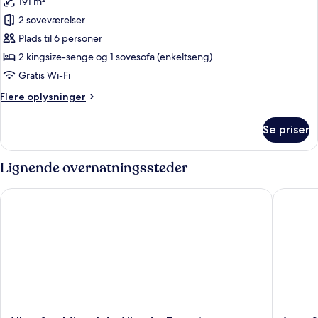
191 m²
byudsigt
billeder
2 soveværelser
af
Deluxe-
Plads til 6 personer
penthouselejlighed
2 kingsize-senge og 1 sovesofa (enkeltseng)
-
Gratis Wi-Fi
2
Flere
Flere oplysninger
soveværelser
oplysninger
om
Se priser
Deluxe-
penthouselejlighed
-
Lignende overnatningssteder
2
soveværelser
Albor San Miguel de Allende, Tapestry Collection by Hilton
Agua San