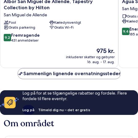
Albor
Agua
Albor San Miguel de Allende, Tapestry
Agua S
San
Santa
Collection by Hilton
San Mig
Miguel
Hotel
San Miguel de Allende
Grati
de
Boutiqu
Kæledy
Allende,
Pool
Kæledyrsvenligt
San
Gratis parkering
Gratis Wi-Fi
Tapestry
Miguel
9.4
Ene
9,4
Collection
de
ud
185 
9.2
Fremragende
9,2
by
Allende
af
ud
431 anmeldelser
Hilton
10,
af
Prisen
975 kr.
San
Eneståe
10,
er
Miguel
185
Fremragende,
inkluderer skatter og gebyrer
975 kr.
de
anmelde
16. aug. - 17. aug.
431
Allende
anmeldelser
Sammenlign lignende overnatningssteder
Log på for at se tilgængelige rabatter og fordele. Flere
fordele til flere eventyr.
Log på
Tilmeld dig nu – det er gratis
Om området