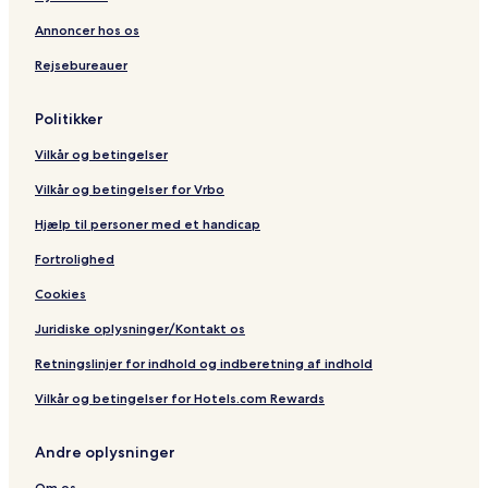
a
7
J
f
g
2
a
s
Annoncer hos os
e
0
c
g
n
V
o
a
Rejsebureauer
a
b
d
n
’
e
Politikker
l
s
ø
Vilkår og betingelser
s
e
Vilkår og betingelser for Vrbo
Hjælp til personer med et handicap
Fortrolighed
Cookies
Juridiske oplysninger/Kontakt os
Retningslinjer for indhold og indberetning af indhold
Vilkår og betingelser for Hotels.com Rewards
Andre oplysninger
Om os