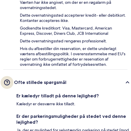
Værten har ikke angivet, om der er en røgalarm på
overnatningsstedet.
Dette overnatningssted accepterer kredit- eller debitkort.
Kontanter accepteres ikke.
Godkendte kreditkort: Visa, Mastercard, American
Express, Discover, Diners Club, JCB International
Dette overnatningssted rengøres professionelt.
Hvis du afbestiller din reservation, er dette underlagt
værtens afbestillingspolitik. I overensstemmelse med EU's
regler om forbrugerrettigheder er reservation af
overnatning ikke omfattet af fortrydelsesretten.
Ofte stillede spørgsmål
Er kæledyr tilladt på denne lejlighed?
Kæledyr er desværre ikke tilladt.
Er der parkeringsmuligheder på stedet ved denne
lejlighed?
Ja, der er mulighed for selvstændig parkering på stedet (mod