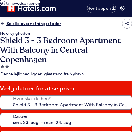
Gå til hovedsektionen
Hent appen
Se alle overnatningssteder
Hele lejligheden
Shield 3 - 3 Bedroom Apartment
With Balcony in Central
Copenhagen
2.0-
stjernet
Denne lejlighed ligger i gåafstand fra Nyhavn
overnatningssted
Vælg datoer for at se priser
Hvor skal du hen?
Datoer