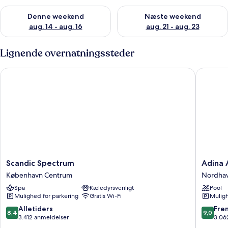
Tjek tilgængelighed for denne weekend aug. 14 - aug. 16
Tjek tilgængelighed for næste
Denne weekend
Næste weekend
aug. 14 - aug. 16
aug. 21 - aug. 23
Lignende overnatningssteder
Scandic Spectrum
Adina A
Scandic
Adina
Scandic Spectrum
Adina 
Spectrum
Apartme
København Centrum
Nordha
København
Hotel
Spa
Kæledyrsvenligt
Pool
Centrum
Copenh
Mulighed for parkering
Gratis Wi-Fi
Muligh
Nordha
8.4
9.0
Alletiders
Fre
8,4
9,0
ud
ud
3.412 anmeldelser
3.06
af
af