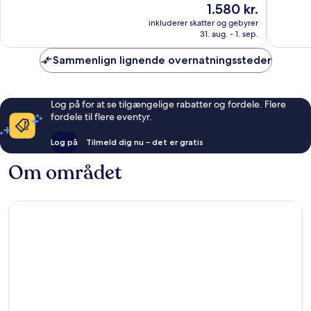
Prisen
1.580 kr.
10,
10,
er
Alletiders,
Fremrag
inkluderer skatter og gebyrer
1.580 kr.
31. aug. - 1. sep.
3.412
3.062
anmeldelser
anmelde
Sammenlign lignende overnatningssteder
Log på for at se tilgængelige rabatter og fordele. Flere
fordele til flere eventyr.
Log på
Tilmeld dig nu – det er gratis
Om området