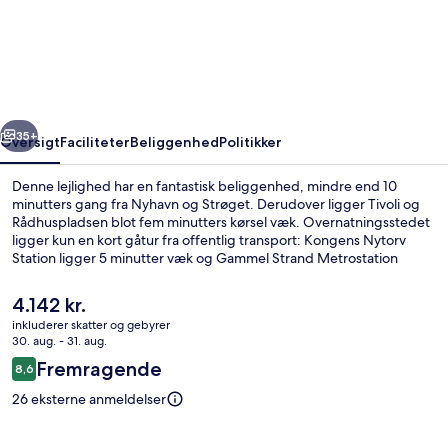
-
3
Bedroom
Apartment
rige
Næste
With
35+
Oversigt
Faciliteter
Beliggenhed
Politikker
Balcony
Denne lejlighed har en fantastisk beliggenhed, mindre end 10
in
minutters gang fra Nyhavn og Strøget. Derudover ligger Tivoli og
Rådhuspladsen blot fem minutters kørsel væk. Overnatningsstedet
Central
ligger kun en kort gåtur fra offentlig transport: Kongens Nytorv
Copenhagen
Station ligger 5 minutter væk og Gammel Strand Metrostation
ligger 9 minutter derfra.
Den
4.142 kr.
nuværende
inkluderer skatter og gebyrer
pris
30. aug. - 31. aug.
Lejlighed - 3 soveværelser - balkon - 
er
Anmeldelser
Fremragende
8,6
4.142 kr.
8,6 ud af 10.
26 eksterne anmeldelser