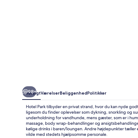
98+
Oversigt
Værelser
Beliggenhed
Politikker
Hotel Park tilbyder en privat strand, hvor du kan nyde godt 
ligesom du finder oplevelser som dykning, snorkling og s
underholdning for vandhunde, mens gæster, som er i humør 
massage, body wrap-behandlinger og ansigtsbehandlinger. R
kølige drinks i baren/loungen. Andre højdepunkter tæller 
vilde med stedets hjælpsomme personale.