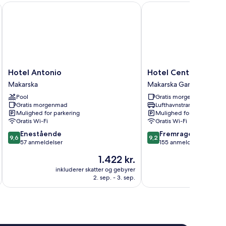
Hotel Antonio
Hotel Central Beach 9
Hotel
Hotel
Hotel Antonio
Hotel Central Beach
Antonio
Central
Makarska
Makarska Gamle Bydel
Makarska
Beach
Pool
Gratis morgenmad
9
Gratis morgenmad
Lufthavnstransport
Makarska
Mulighed for parkering
Mulighed for parkering
Gamle
Gratis Wi-Fi
Gratis Wi-Fi
Bydel
9.6
9.2
Enestående
Fremragende
9,6
9,2
ud
ud
57 anmeldelser
155 anmeldelser
af
af
Prisen
1.422 kr.
10,
10,
er
Enestående,
Fremragende,
inkluderer skatter og gebyrer
inkluderer 
1.422 kr.
2. sep. - 3. sep.
57
155
anmeldelser
anmeldelser