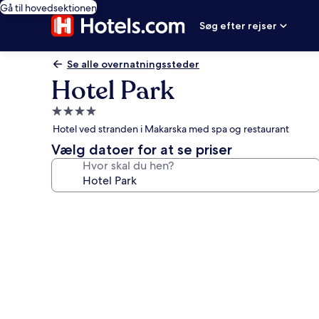
Gå til hovedsektionen
Søg efter rejser
Se alle overnatningssteder
Hotel Park
4.0-
stjernet
Hotel ved stranden i Makarska med spa og restaurant
overnatningssted
Vælg datoer for at se priser
Hvor skal du hen?
Billedgalleri
for
Hotel
Park