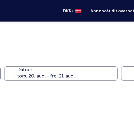
•
DKK
Annoncér dit overna
Datoer