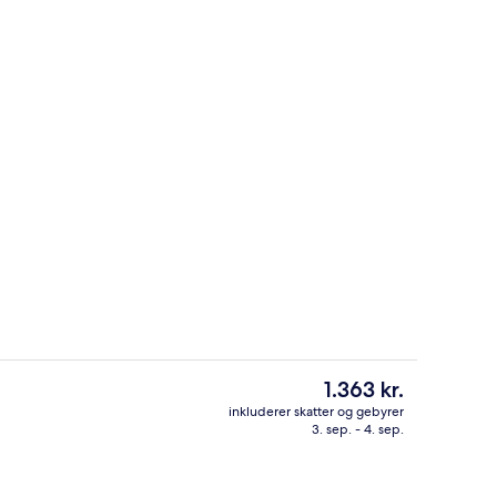
rdhave
Interiør
Den
1.363 kr.
nuværende
inkluderer skatter og gebyrer
pris
3. sep. - 4. sep.
rand, liggestole, parasoller, badehåndklæder
Overnatningsstedets facade – aften/
er
1.363 kr.