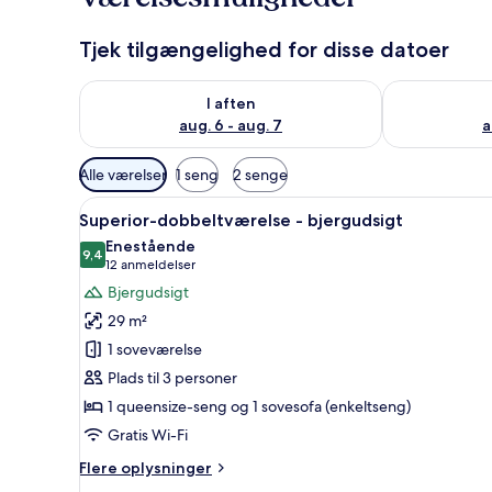
Tjek tilgængelighed for disse datoer
Tjek tilgængelighed for i aften aug. 6 - aug. 7
Tjek tilgænge
I aften
aug. 6 - aug. 7
a
Tilgængelige
Alle værelser
1 seng
2 senge
filtre
Indlæs
Et hotelværelse med seng, skriv
for
7
Superior-dobbeltværelse - bjergudsigt
alle
værelser
Enestående
billeder
9,4
9,4 ud af 10
(12
12 anmeldelser
af
anmeldelser)
Bjergudsigt
Superior-
29 m²
dobbeltværelse
1 soveværelse
-
Plads til 3 personer
bjergudsigt
1 queensize-seng og 1 sovesofa (enkeltseng)
Gratis Wi-Fi
Flere
Flere oplysninger
oplysninger