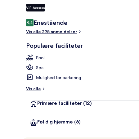
VIP Access
Balkon
Anmeldelser
Enestående
9,4
9,4 ud af 10.
Vis alle 295 anmeldelser
Populære faciliteter
Pool
Spa
Mulighed for parkering
Vis alle
Primære faciliteter
(12)
Føl dig hjemme
(6)