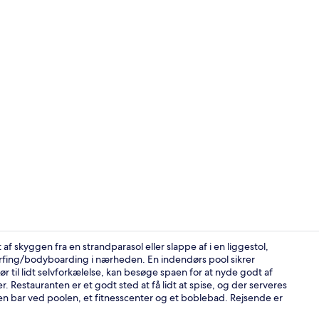
Terrasse/gå
af skyggen fra en strandparasol eller slappe af i en liggestol,
urfing/bodyboarding i nærheden. En indendørs pool sikrer
til lidt selvforkælelse, kan besøge spaen for at nyde godt af
En privat st
estauranten er et godt sted at få lidt at spise, og der serveres
en bar ved poolen, et fitnesscenter og et boblebad. Rejsende er