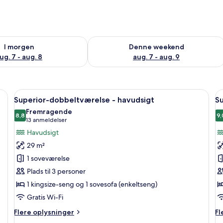
lighed for i morgen aug. 7 - aug. 8
Tjek tilgængelighed for denne weeken
I morgen
Denne weekend
ug. 7 - aug. 8
aug. 7 - aug. 9
ebord, stol og spejl.
Indlæs
Et hotelværelse med seng, skrivebord, 
I
12
Superior-dobbeltværelse - havudsigt
Su
alle
al
Fremragende
billeder
8,8
b
9,
8,8 ud af 10
(13
13 anmeldelser
af
a
anmeldelser)
Havudsigt
Superior-
S
29 m²
dobbeltværelse
s
1 soveværelse
-
-
Plads til 3 personer
havudsigt
h
1 kingsize-seng og 1 sovesofa (enkeltseng)
Gratis Wi-Fi
Flere
Fl
Flere oplysninger
Fl
oplysninger
op