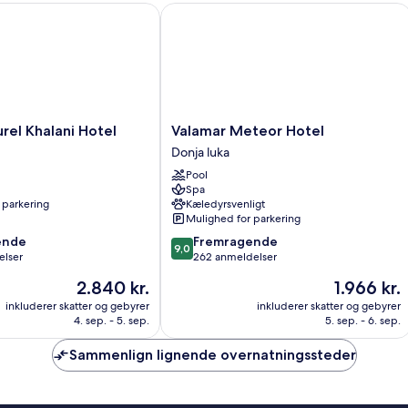
l Khalani Hotel
Valamar Meteor Hotel
Valamar
rel Khalani Hotel
Valamar Meteor Hotel
Meteor
Donja luka
Hotel
Pool
Donja
Spa
luka
 parkering
Kæledyrsvenligt
Mulighed for parkering
9.0
ende
Fremragende
9,0
ud
elser
262 anmeldelser
af
Prisen
Prisen
2.840 kr.
1.966 kr.
10,
er
er
,
Fremragende,
inkluderer skatter og gebyrer
inkluderer skatter og gebyrer
2.840 kr.
1.966 kr.
4. sep. - 5. sep.
5. sep. - 6. sep.
262
anmeldelser
Sammenlign lignende overnatningssteder