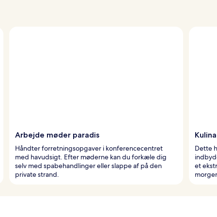
Arbejde møder paradis
Kulina
Håndter forretningsopgaver i konferencecentret
Dette h
med havudsigt. Efter møderne kan du forkæle dig
indbyd
selv med spabehandlinger eller slappe af på den
et ekstr
private strand.
morgen