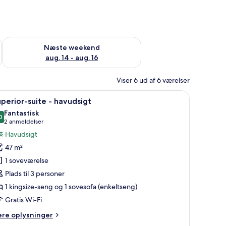
d aug. 7 - aug. 9
Tjek tilgængelighed for næste weekend aug. 14 - aug. 16
Næste weekend
aug. 14 - aug. 16
Viser 6 ud af 6 værelser
stol, sofa, spejl og havudsigt gennem en glasdør.
ndlæs
Et hotelværelse med to senge, begge med hvi
11
perior-suite - havudsigt
le
Fantastisk
illeder
0
9,0 ud af 10
(2
2 anmeldelser
f
anmeldelser)
Havudsigt
uperior-
47 m²
uite
1 soveværelse
Plads til 3 personer
avudsigt
1 kingsize-seng og 1 sovesofa (enkeltseng)
Gratis Wi-Fi
ere
ere oplysninger
lysninger