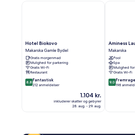
Hotel Biokovo
Aminess Laure
Hotel
Aminess
Hotel Biokovo
Aminess Lau
Biokovo
Laurel
Makarska Gamle Bydel
Makarska
Makarska
Khalani
Gratis morgenmad
Pool
Gamle
Hotel
Mulighed for parkering
Spa
Bydel
Makarska
Gratis Wi-Fi
Mulighed for
Restaurant
Gratis Wi-Fi
8.8
9.0
Fantastisk
Fremrag
8,8
9,0
ud
ud
212 anmeldelser
198 anmeld
af
af
Prisen
1.104 kr.
10,
10,
er
Fantastisk,
Fremragende
inkluderer skatter og gebyrer
1.104 kr.
28. aug. - 29. aug.
212
198
anmeldelser
anmeldelser