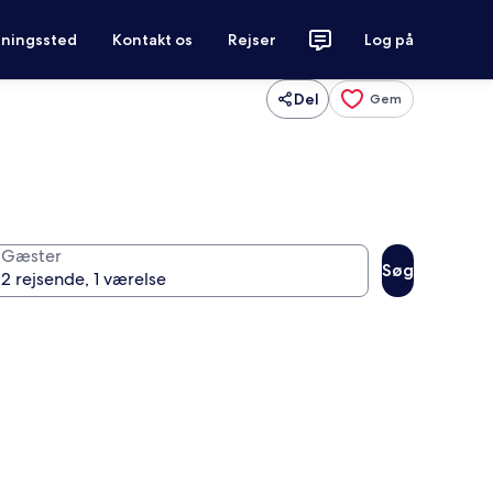
tningssted
Kontakt os
Rejser
Log på
Del
Gem
Gæster
Søg