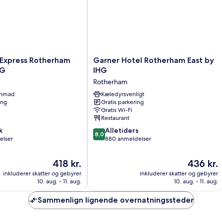
Garner
 Express Rotherham
Garner Hotel Rotherham East by
Hotel
HG
IHG
Rotherham
Rotherham
East
enmad
by
Kæledyrsvenligt
ing
Gratis parkering
IHG
Gratis Wi-Fi
Rotherham
Restaurant
8.0
k
Alletiders
8,0
ud
elser
880 anmeldelser
af
10,
Prisen
Prisen
418 kr.
436 kr.
Alletiders,
er
er
inkluderer skatter og gebyrer
inkluderer skatter og gebyrer
880
418 kr.
436 kr.
10. aug. - 11. aug.
10. aug. - 11. aug.
anmeldelser
Sammenlign lignende overnatningssteder