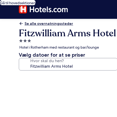
Gå til hovedsektionen
Se alle overnatningssteder
Fitzwilliam Arms Hotel
3.0-
stjernet
Hotel i Rotherham med restaurant og bar/lounge
overnatningssted
Vælg datoer for at se priser
Hvor skal du hen?
Billedgalleri
for
Fitzwilliam
Arms
Hotel