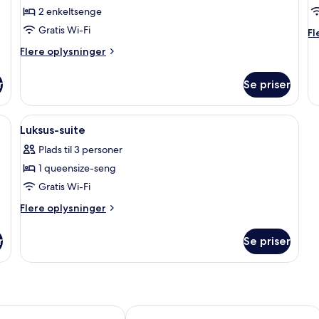
Standardværelse
F
2 enkeltsenge
med
ti
Gratis Wi-Fi
Fl
Fl
2
3
op
Flere
Flere oplysninger
o
enkeltsenge
p
oplysninger
Fa
om
til
r
Se priser
Standardværelse
3
med
pe
2
 Skrivebord, strygejern/strygebræt, gratis baby-/barnesenge, gratis Wi-Fi
Indlæs
Luksus-suite | Skrivebord, strygejern/
4
enkeltsenge
Luksus-suite
alle
Plads til 3 personer
billeder
1 queensize-seng
af
Luksus-
Gratis Wi-Fi
suite
Flere
Flere oplysninger
oplysninger
om
r
Se priser
Luksus-
suite
Express Rotherham North by IHG
Garner Hotel Rotherham East by IHG