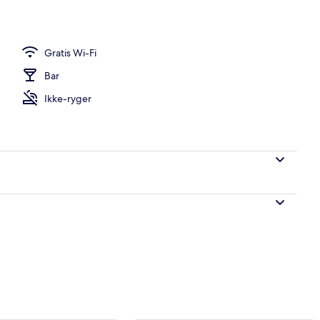
| Skrivebord, strygejern/strygebræt, gratis baby-/barnesenge, gratis Wi-Fi
Gratis Wi-Fi
Bar
Ikke-ryger