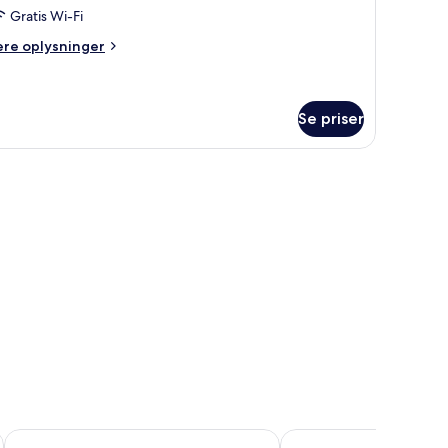
amilieværelse
Gratis Wi-Fi
l
ere
ere oplysninger
lysninger
m
ersoner
milieværelse
Se priser
rsoner
strygebræt, gratis baby-/barnesenge, gratis Wi-Fi
Days Inn by Wyndham Sheffield M1
George Wright Boutique