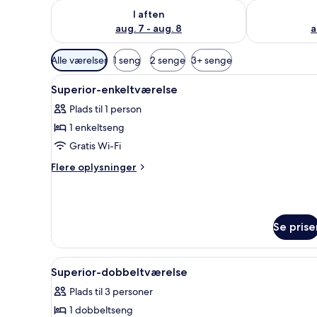
Tjek tilgængelighed for i aften aug. 7 - aug. 8
Tjek tilgænge
I aften
aug. 7 - aug. 8
a
Tilgængelige
Alle værelser
1 seng
2 senge
3+ senge
filtre
Indlæs
Superior-enkeltværelse | Skriv
for
3
Superior-enkeltværelse
alle
værelser
Plads til 1 person
billeder
1 enkeltseng
af
Superior-
Gratis Wi-Fi
enkeltværelse
Flere
Flere oplysninger
oplysninger
om
Superior-
enkeltværelse
Se prise
Indlæs
Superior-dobbeltværelse | Skri
3
Superior-dobbeltværelse
alle
Plads til 3 personer
billeder
1 dobbeltseng
af