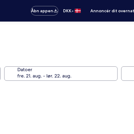
•
Åbn appen
DKK
Annoncér dit overna
Datoer