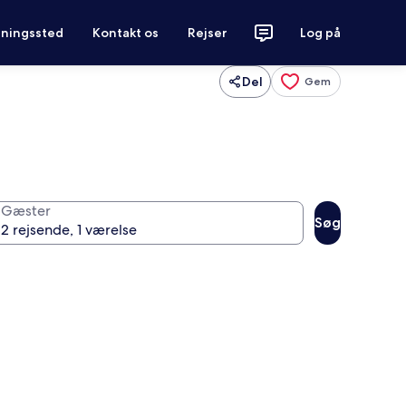
tningssted
Kontakt os
Rejser
Log på
Del
Gem
Gæster
Søg