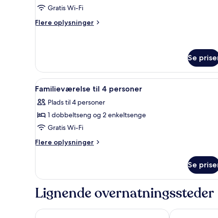
Superior-
Gratis Wi-Fi
dobbeltværelse
Flere
Flere oplysninger
oplysninger
om
Superior-
dobbeltværelse
Se prise
Indlæs
Familieværelse til 4 personer |
4
Familieværelse til 4 personer
alle
Plads til 4 personer
billeder
1 dobbeltseng og 2 enkeltsenge
af
Familieværelse
Gratis Wi-Fi
til
Flere
Flere oplysninger
4
oplysninger
om
personer
Se prise
Familieværelse
til
4
Lignende overnatningssteder
personer
The Welcome Inn Hotel
Holiday Inn 