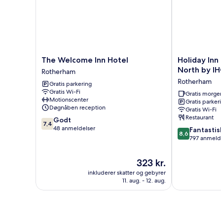
The
Holiday
The Welcome Inn Hotel
Holiday Inn
Welcome
Inn
North by I
Rotherham
Inn
Express
Rotherham
Gratis parkering
Hotel
Rotherham
Gratis Wi-Fi
Rotherham
North
Gratis morg
Motionscenter
Gratis parker
by
Døgnåben reception
Gratis Wi-Fi
IHG
Restaurant
7.4
Godt
Rotherham
7,4
ud
48 anmeldelser
8.6
Fantastis
8,6
af
ud
797 anmeld
10,
af
Godt,
10,
Prisen
323 kr.
48
Fantastisk,
er
anmeldelser
inkluderer skatter og gebyrer
797
323 kr.
11. aug. - 12. aug.
anmeldelser