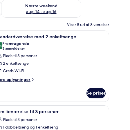
d aug. 7 - aug. 9
Tjek tilgængelighed for næste weekend aug. 14 - aug. 16
Næste weekend
aug. 14 - aug. 16
Viser 8 ud af 8 værelser
 strygejern/strygebræt, gratis baby-/barnesenge, gratis Wi-Fi
ndlæs
Skrivebord, strygejern/strygebræt, gratis bab
3
tandardværelse med 2 enkeltsenge
le
Fremragende
illeder
8
8,8 ud af 10
(3
3 anmeldelser
f
anmeldelser)
Plads til 3 personer
tandardværelse
2 enkeltsenge
ed
Gratis Wi-Fi
ere
nkeltsenge
ere oplysninger
lysninger
m
Se priser
andardværelse
ed
atis baby-/barnesenge, gratis Wi-Fi
ndlæs
Familieværelse til 3 personer | Skrivebord, st
3
keltsenge
milieværelse til 3 personer
le
Plads til 3 personer
illeder
1 dobbeltseng og 1 enkeltseng
f