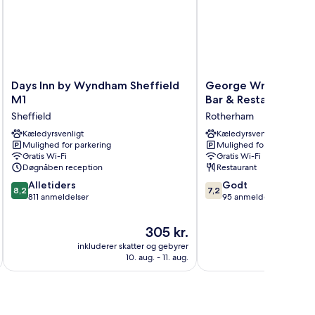
Days
George
Days Inn by Wyndham Sheffield
George Wright Bouti
Inn
Wright
M1
Bar & Restaurant.
by
Boutique
Sheffield
Rotherham
Wyndham
Hotel,
Sheffield
Kæledyrsvenligt
Bar
Kæledyrsvenligt
Mulighed for parkering
Mulighed for parkering
M1
&
Gratis Wi-Fi
Gratis Wi-Fi
Sheffield
Restaurant.
Døgnåben reception
Restaurant
Rotherham
8.2
7.2
Alletiders
Godt
8,2
7,2
ud
ud
811 anmeldelser
95 anmeldelser
af
af
10,
10,
Prisen
305 kr.
Alletiders,
Godt,
er
inkluderer skatter og gebyrer
inkluderer 
811
95
305 kr.
10. aug. - 11. aug.
anmeldelser
anmeldelser