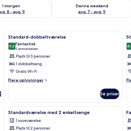
lighed for i morgen aug. 8 - aug. 9
Tjek tilgængelighed for denne weeken
I morgen
Denne weekend
ug. 8 - aug. 9
aug. 7 - aug. 9
ebord, strygejern/strygebræt, gratis baby-/barnesenge, gratis Wi-Fi
Indlæs
Standard-dobbeltværelse | Skrivebord,
I
3
Standard-dobbeltværelse
S
alle
al
Fantastisk
billeder
9,2
b
8,
9,2 ud af 10
(5
5 anmeldelser
af
a
anmeldelser)
Plads til 3 personer
Standard-
S
1 dobbeltseng
dobbeltværelse
m
Gratis Wi-Fi
2
Flere
Fl
Flere oplysninger
e
Fl
oplysninger
op
om
o
r
Se priser
Standard-
St
dobbeltværelse
m
2
vebord, strygejern/strygebræt, gratis baby-/barnesenge, gratis Wi-Fi
Indlæs
Skrivebord, strygejern/strygebræt, gr
I
3
en
Standardværelse med 2 enkeltsenge
Fa
alle
al
1 soveværelse
billeder
b
Plads til 2 personer
af
a