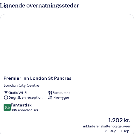
Lignende overnatningssteder
Premier Inn London St Pancras
Premier
Premier Inn London St Pancras
Inn
London City Centre
London
Gratis Wi-Fi
Restaurant
St
Døgnåben reception
Ikke-ryger
Pancras
London
8.6
Fantastisk
8,6
City
ud
385 anmeldelser
Centre
af
Prisen
1.202 kr.
10,
er
Fantastisk,
inkluderer skatter og gebyrer
1.202 kr.
31. aug. - 1. sep.
385