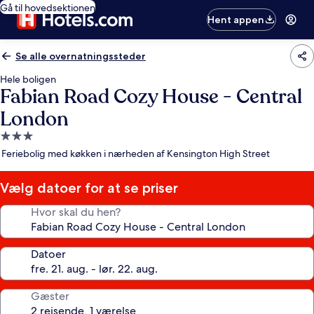
Gå til hovedsektionen
Hent appen
Se alle overnatningssteder
Hele boligen
Fabian Road Cozy House - Central
London
3.0-
stjernet
Feriebolig med køkken i nærheden af Kensington High Street
overnatningssted
Vælg datoer for at se priser
Hvor skal du hen?
Datoer
Gæster