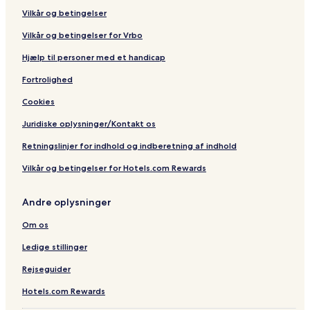
d
Vilkår og betingelser
o
n
Vilkår og betingelser for Vrbo
Hjælp til personer med et handicap
Fortrolighed
Cookies
Juridiske oplysninger/Kontakt os
Retningslinjer for indhold og indberetning af indhold
Vilkår og betingelser for Hotels.com Rewards
Andre oplysninger
Om os
Ledige stillinger
Rejseguider
Hotels.com Rewards