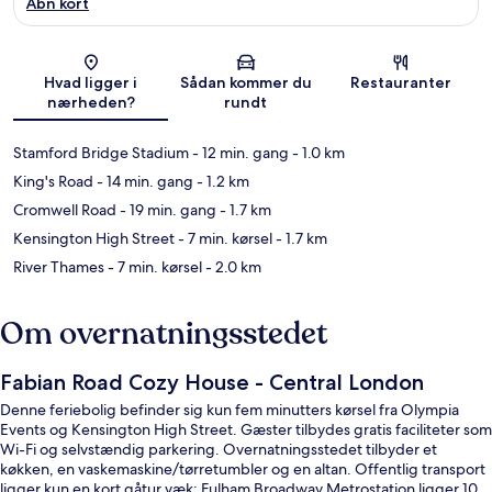
Åbn kort
Kort
Hvad ligger i
Sådan kommer du
Restauranter
nærheden?
rundt
Stamford Bridge Stadium
- 12 min. gang
- 1.0 km
King's Road
- 14 min. gang
- 1.2 km
Cromwell Road
- 19 min. gang
- 1.7 km
Kensington High Street
- 7 min. kørsel
- 1.7 km
River Thames
- 7 min. kørsel
- 2.0 km
Om overnatningsstedet
Fabian Road Cozy House - Central London
Denne feriebolig befinder sig kun fem minutters kørsel fra Olympia
Events og Kensington High Street. Gæster tilbydes gratis faciliteter som
Wi-Fi og selvstændig parkering. Overnatningsstedet tilbyder et
køkken, en vaskemaskine/tørretumbler og en altan. Offentlig transport
ligger kun en kort gåtur væk: Fulham Broadway Metrostation ligger 10