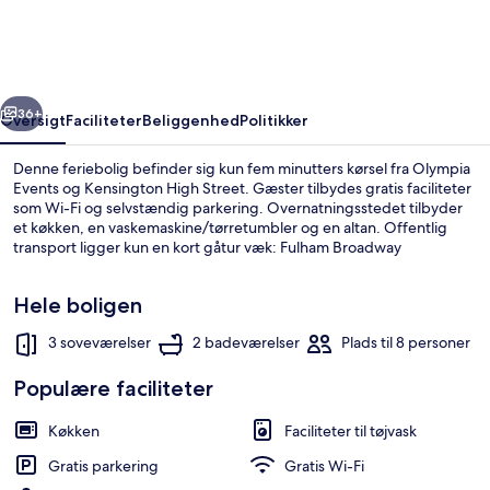
House
-
Central
rige
Næste
London
36+
Oversigt
Faciliteter
Beliggenhed
Politikker
Denne feriebolig befinder sig kun fem minutters kørsel fra Olympia
Events og Kensington High Street. Gæster tilbydes gratis faciliteter
som Wi-Fi og selvstændig parkering. Overnatningsstedet tilbyder
et køkken, en vaskemaskine/tørretumbler og en altan. Offentlig
transport ligger kun en kort gåtur væk: Fulham Broadway
Metrostation ligger 10 minutter væk og Parsons Green Metrostation
ligger 12 minutter derfra.
Hele boligen
3 soveværelser
2 badeværelser
Plads til 8 personer
Udendørsområde
Populære faciliteter
Køkken
Faciliteter til tøjvask
Gratis parkering
Gratis Wi-Fi