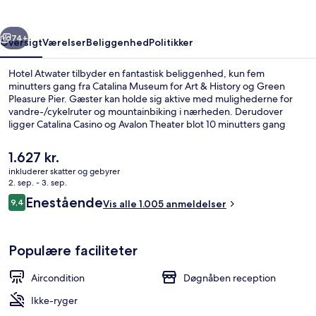
rige
Næste
74+
Oversigt
Værelser
Beliggenhed
Politikker
Hotel Atwater tilbyder en fantastisk beliggenhed, kun fem
minutters gang fra Catalina Museum for Art & History og Green
Pleasure Pier. Gæster kan holde sig aktive med mulighederne for
vandre-/cykelruter og mountainbiking i nærheden. Derudover
ligger Catalina Casino og Avalon Theater blot 10 minutters gang
væk. Rejsende er vilde med stedets hjælpsomme personale og
generelle forhold.
Den
1.627 kr.
nuværende
inkluderer skatter og gebyrer
pris
2. sep. - 3. sep.
Udendørsområde
er
Anmeldelser
Enestående
9,4
Vis alle 1.005 anmeldelser
1.627 kr.
9,4 ud af 10.
Populære faciliteter
Aircondition
Døgnåben reception
Ikke-ryger