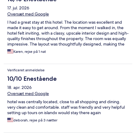
17. jul. 2026
Oversæt med Google
I had a great stay at this hotel. The location was excellent and
made it easy to get around. From the moment I walked in, the
hotel felt inviting, with a classy, upscale interior design and high-
quality finishes throughout the property. The room was equally
impressive. The layout was thoughtfully designed, making the
space both comfortable and highly functional. Everything felt
Karen, rejse på 1 nat
intentional and well planned, which made the stay even more
enjoyable. Overall, this is a beautiful hotel with a great
atmosphere, excellent design, and a convenient location. I
Verificeret anmeldelse
would definitely stay here again and recommend it to others.
10/10 Enestående
18. apr. 2026
Oversæt med Google
hotel was centrally located, close to all shopping and dining.
very clean and comfortable. staff was friendly and very helpful
setting up tours on islandx would stay there again
deborah, rejse på 3 nætter