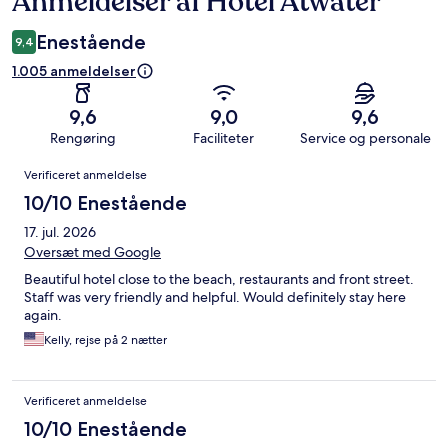
Anmeldelser af Hotel Atwater
Enestående
9,4
1.005 anmeldelser
9,6
9,0
9,6
Rengøring
Faciliteter
Service og personale
Anmeldelser
Verificeret anmeldelse
10/10 Enestående
17. jul. 2026
Oversæt med Google
Beautiful hotel close to the beach, restaurants and front street.
Staff was very friendly and helpful. Would definitely stay here
again.
Kelly, rejse på 2 nætter
Verificeret anmeldelse
10/10 Enestående