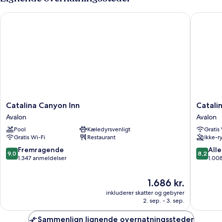
Catalina Canyon Inn
Catalina 
Catalina
Catalina
Catalina Canyon Inn
Catalin
Canyon
Island
Avalon
Avalon
Inn
Inn
Pool
Kæledyrsvenligt
Gratis
Avalon
Avalon
Gratis Wi-Fi
Restaurant
Ikke-r
9.0
8.2
Fremragende
Alle
9,0
8,2
ud
ud
1.347 anmeldelser
1.00
af
af
10,
10,
Prisen
1.686 kr.
Fremragende,
Alletider
er
inkluderer skatter og gebyrer
1.347
1.008
1.686 kr.
2. sep. - 3. sep.
anmeldelser
anmelde
Sammenlign lignende overnatningssteder