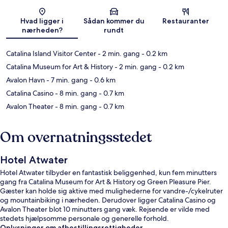
Kort
Hvad ligger i
Sådan kommer du
Restauranter
nærheden?
rundt
Catalina Island Visitor Center
- 2 min. gang
- 0.2 km
Catalina Museum for Art & History
- 2 min. gang
- 0.2 km
Avalon Havn
- 7 min. gang
- 0.6 km
Catalina Casino
- 8 min. gang
- 0.7 km
Avalon Theater
- 8 min. gang
- 0.7 km
Om overnatningsstedet
Hotel Atwater
Hotel Atwater tilbyder en fantastisk beliggenhed, kun fem minutters
gang fra Catalina Museum for Art & History og Green Pleasure Pier.
Gæster kan holde sig aktive med mulighederne for vandre-/cykelruter
og mountainbiking i nærheden. Derudover ligger Catalina Casino og
Avalon Theater blot 10 minutters gang væk. Rejsende er vilde med
stedets hjælpsomme personale og generelle forhold.
Oplysninger om afbestillingsrettigheder