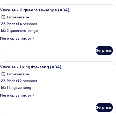
seng
-
Indlæs
Et hotelværelse med to senge, en lyse
3
1
Værelse - 2 queensize-senge (ADA)
alle
queensize-
1 soveværelse
seng
billeder
Plads til 4 personer
af
Værelse
2 queensize-senge
-
Flere
Flere oplysninger
2
oplysninger
om
queensize-
Se priser
Værelse
senge
-
(ADA)
2
Indlæs
Et hotelværelse med en stor seng, e
3
queensize-
Værelse - 1 kingsize-seng (ADA)
alle
senge
1 soveværelse
(ADA)
billeder
Plads til 2 personer
af
Værelse
1 kingsize-seng
-
Flere
Flere oplysninger
1
oplysninger
om
kingsize-
Se priser
Værelse
seng
-