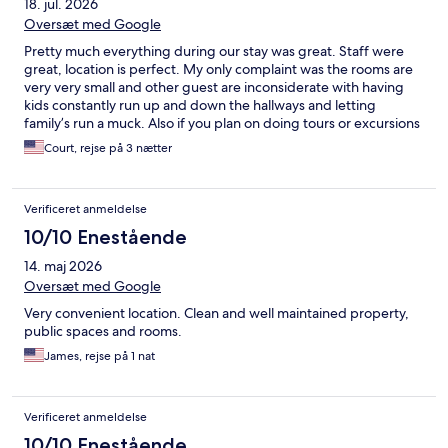
18. jul. 2026
Oversæt med Google
Pretty much everything during our stay was great. Staff were
great, location is perfect. My only complaint was the rooms are
very very small and other guest are inconsiderate with having
kids constantly run up and down the hallways and letting
family’s run a muck. Also if you plan on doing tours or excursions
book through the hotel and get a discount. Also adding casting
Court, rejse på 3 nætter
to the tvs would be a great small addition
Verificeret anmeldelse
10/10 Enestående
14. maj 2026
Oversæt med Google
Very convenient location. Clean and well maintained property,
public spaces and rooms.
James, rejse på 1 nat
Verificeret anmeldelse
10/10 Enestående