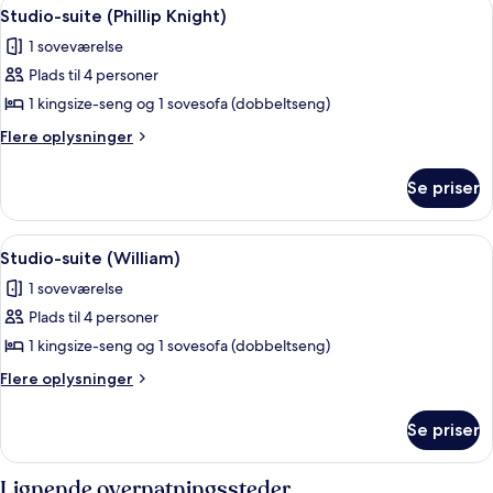
Indlæs
Et pænt møbleret soveværelse med en 
4
Studio-suite (Phillip Knight)
alle
1 soveværelse
billeder
Plads til 4 personer
af
Studio-
1 kingsize-seng og 1 sovesofa (dobbeltseng)
suite
Flere
Flere oplysninger
(Phillip
oplysninger
om
Knight)
Se priser
Studio-
suite
(Phillip
Indlæs
Et hotelværelse med en seng, et fjer
6
Knight)
Studio-suite (William)
alle
1 soveværelse
billeder
Plads til 4 personer
af
Studio-
1 kingsize-seng og 1 sovesofa (dobbeltseng)
suite
Flere
Flere oplysninger
(William)
oplysninger
om
Se priser
Studio-
suite
(William)
Lignende overnatningssteder