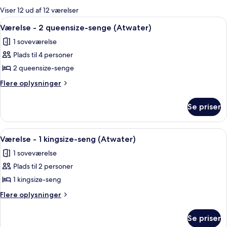
for
Viser 12 ud af 12 værelser
værelser
Indlæs
Italienske lagner fra Frette, premium
2
Værelse - 2 queensize-senge (Atwater)
alle
1 soveværelse
billeder
Plads til 4 personer
af
Værelse
2 queensize-senge
-
Flere
Flere oplysninger
2
oplysninger
om
queensize-
Se priser
Værelse
senge
-
(Atwater)
2
Indlæs
Italienske lagner fra Frette, premium
3
queensize-
Værelse - 1 kingsize-seng (Atwater)
alle
senge
1 soveværelse
(Atwater)
billeder
Plads til 2 personer
af
Værelse
1 kingsize-seng
-
Flere
Flere oplysninger
1
oplysninger
om
kingsize-
Se priser
Værelse
seng