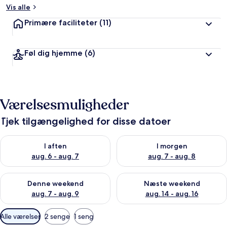
Vis alle
Primære faciliteter
(11)
Føl dig hjemme
(6)
Værelsesmuligheder
Tjek tilgængelighed for disse datoer
Tjek tilgængelighed for i aften aug. 6 - aug. 7
Tjek tilgængelighed for i morg
I aften
I morgen
aug. 6 - aug. 7
aug. 7 - aug. 8
Tjek tilgængelighed for denne weekend aug. 7 - aug. 9
Tjek tilgængelighed for næste
Denne weekend
Næste weekend
aug. 7 - aug. 9
aug. 14 - aug. 16
Tilgængelige
Alle værelser
2 senge
1 seng
filtre