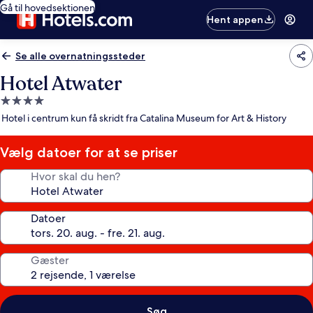
Gå til hovedsektionen
Hent appen
Se alle overnatningssteder
Hotel Atwater
4.0-
stjernet
Hotel i centrum kun få skridt fra Catalina Museum for Art & History
overnatningssted
Vælg datoer for at se priser
Hvor skal du hen?
Datoer
Gæster
Søg