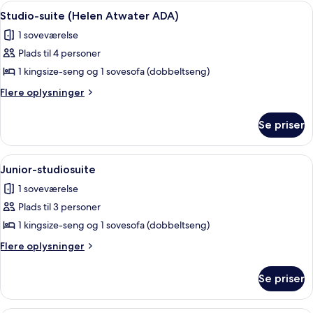
(Ada
Indlæs
Et soveværelse med seng, sengeborde
2
Elizabeth)
Studio-suite (Helen Atwater ADA)
alle
1 soveværelse
billeder
Plads til 4 personer
af
Studio-
1 kingsize-seng og 1 sovesofa (dobbeltseng)
suite
Flere
Flere oplysninger
(Helen
oplysninger
om
Atwater
Se priser
Studio-
ADA)
suite
(Helen
Indlæs
Et pænt indrettet hotelværelse med 
3
Atwater
Junior-studiosuite
alle
ADA)
1 soveværelse
billeder
Plads til 3 personer
af
Junior-
1 kingsize-seng og 1 sovesofa (dobbeltseng)
studiosuite
Flere
Flere oplysninger
oplysninger
om
Se priser
Junior-
studiosuite