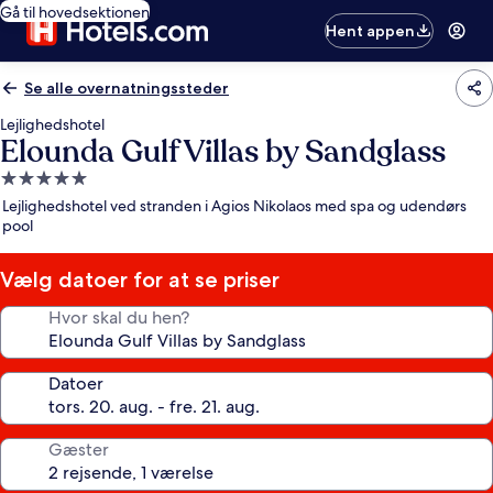
Gå til hovedsektionen
Hent appen
Se alle overnatningssteder
Lejlighedshotel
Elounda Gulf Villas by Sandglass
5.0-
stjernet
Lejlighedshotel ved stranden i Agios Nikolaos med spa og udendørs
overnatningssted
pool
Vælg datoer for at se priser
Hvor skal du hen?
Datoer
Gæster