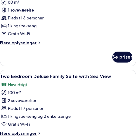
60 m²
Private
billeder
Pool,
1 soveværelse
af
Sea
One
Plads til 3 personer
View
Bedroom
1 kingsize-seng
Deluxe
Gratis Wi-Fi
suite
Flere
Flere oplysninger
with
oplysninger
Garden
om
Se priser
One
or
Bedroom
Sea
Deluxe
Indlæs
Et soveværelse med en stor seng, to s
view
11
suite
Two Bedroom Deluxe Family Suite with Sea View
alle
with
Havudsigt
Garden
billeder
or
100 m²
af
Sea
Two
2 soveværelser
view
Bedroom
Plads til 7 personer
Deluxe
1 kingsize-seng og 2 enkeltsenge
Family
Gratis Wi-Fi
Suite
Flere
Flere oplysninger
with