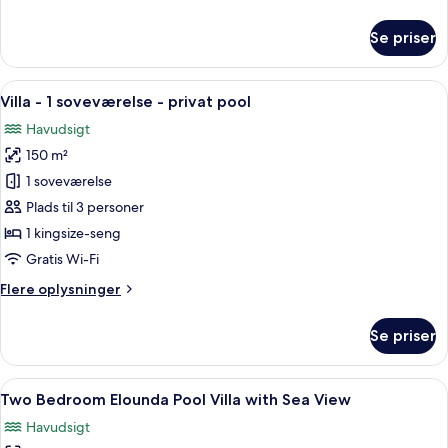
oplysninger
Sea
om
Se priser
View
Two
Bedroom
Deluxe
Indlæs
Et sort-hvidt hotelværelse med et st
9
Family
Villa - 1 soveværelse - privat pool
alle
Suite
Havudsigt
with
billeder
Sea
150 m²
af
View
Villa
1 soveværelse
-
Plads til 3 personer
1
1 kingsize-seng
soveværelse
Gratis Wi-Fi
-
Flere
Flere oplysninger
privat
oplysninger
pool
om
Se priser
Villa
-
1
Indlæs
Et hotelværelse med to senge, en stol
10
soveværelse
Two Bedroom Elounda Pool Villa with Sea View
alle
-
Havudsigt
privat
billeder