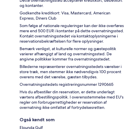
Dette overnatningssted accepterer kreditkort, debetkort
og kontanter.
Godkendte kreditkort: Visa, Mastercard, American
Express, Diners Club
Som følge af nationale reguleringer kan der ikke overføres
mere end 500 EUR i kontanter på dette overnatningssted.
Kontakt overnatningsstedet via kontaktoplysningerne i
reservationsbekræftelsen for flere oplysninger.
Bemærk venligst, at kulturelle normer og gæstepolitik
varierer afhængigt af land og overnatningssted. De
angivne politikker kommer fra overnatningsstedet.
Billederne repræsenterer overnatningsstedets værelser i
store træk, men stemmer ikke nødvendigvis 100 procent
overens med det værelse, gæsten tilbydes.
Overnatningsstedets registreringsnummer 1290665
Hvis du afbestiller din reservation, er dette underlagt
værtens afbestillingspolitik. I overensstemmelse med EU's
regler om forbrugerrettigheder er reservation af
overnatning ikke omfattet af fortrydelsesretten.
Også kendt som
Elounda Gulf