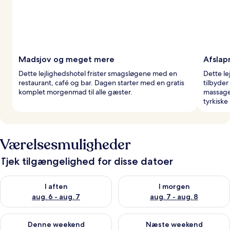
Madsjov og meget mere
Afslap
Dette lejlighedshotel frister smagsløgene med en
Dette le
restaurant, café og bar. Dagen starter med en gratis
tilbyde
komplet morgenmad til alle gæster.
massage.
tyrkiske
Værelsesmuligheder
Tjek tilgængelighed for disse datoer
Tjek tilgængelighed for i aften aug. 6 - aug. 7
Tjek tilgængelighed for i morg
I aften
I morgen
aug. 6 - aug. 7
aug. 7 - aug. 8
Tjek tilgængelighed for denne weekend aug. 7 - aug. 9
Tjek tilgængelighed for næste
Denne weekend
Næste weekend