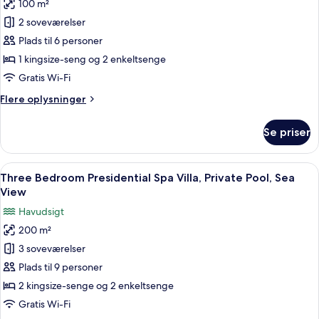
pool
100 m²
af
Two
2 soveværelser
Bedroom
Plads til 6 personer
Elounda
1 kingsize-seng og 2 enkeltsenge
Pool
Gratis Wi-Fi
Villa
Flere
Flere oplysninger
with
oplysninger
Sea
om
Se priser
View
Two
Bedroom
Elounda
Indlæs
Poolområde med liggestole og en palm
14
Pool
Three Bedroom Presidential Spa Villa, Private Pool, Sea
alle
Villa
View
with
billeder
Havudsigt
Sea
af
View
200 m²
Three
3 soveværelser
Bedroom
Presidential
Plads til 9 personer
Spa
2 kingsize-senge og 2 enkeltsenge
Villa,
Gratis Wi-Fi
Private