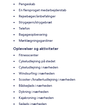
Pengeskab
En flersproget medarbejderstab
Rejsebøger/anbefalinger
Strygejern/strygebræt
Telefon
Bagageopbevaring
Mørklægningsgardiner
Oplevelser og aktiviteter
Fitnesscenter
Cykeludlejning på stedet
Cykeludlejning i nærheden
Windsurfing i nærheden
Scooter-/knallertudlejning i nærheden
Bådsejlads i nærheden
Dykning i nærheden
Kajakroning i nærheden
Sejlads i nærheden