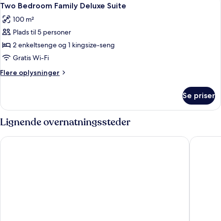
Indlæs
Garden
7
Suite
Two Bedroom Family Deluxe Suite
alle
with
view
100 m²
Sea
billeder
or
Plads til 5 personer
af
Garden
Two
2 enkeltsenge og 1 kingsize-seng
view
Bedroom
Gratis Wi-Fi
Family
Flere
Flere oplysninger
Deluxe
oplysninger
Suite
om
Se priser
Two
Bedroom
Family
Lignende overnatningssteder
Deluxe
Suite
Elounda Palm Hotel
InterCon