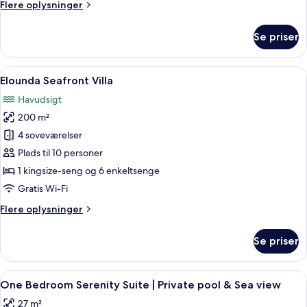
Flere
Flere oplysninger
Villa
oplysninger
om
Se priser
Two
Bedroom
Executive
Indlæs
Elounda Seafront Villa | Premium-sen
23
Spa
Elounda Seafront Villa
alle
Pool
Havudsigt
Villa
billeder
200 m²
af
Elounda
4 soveværelser
Seafront
Plads til 10 personer
Villa
1 kingsize-seng og 6 enkeltsenge
Gratis Wi-Fi
Flere
Flere oplysninger
oplysninger
om
Se priser
Elounda
Seafront
Villa
Indlæs
Et moderne hotelværelse med en stor s
6
One Bedroom Serenity Suite | Private pool & Sea view
alle
27 m²