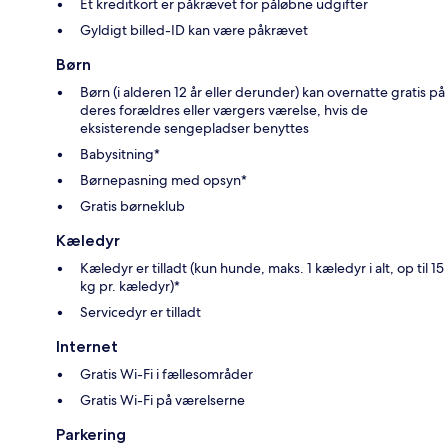
Et kreditkort er påkrævet for påløbne udgifter
Gyldigt billed-ID kan være påkrævet
Børn
Børn (i alderen 12 år eller derunder) kan overnatte gratis på
deres forældres eller værgers værelse, hvis de
eksisterende sengepladser benyttes
Babysitning*
Børnepasning med opsyn*
Gratis børneklub
Kæledyr
Kæledyr er tilladt (kun hunde, maks. 1 kæledyr i alt, op til 15
kg pr. kæledyr)*
Servicedyr er tilladt
Internet
Gratis Wi-Fi i fællesområder
Gratis Wi-Fi på værelserne
Parkering