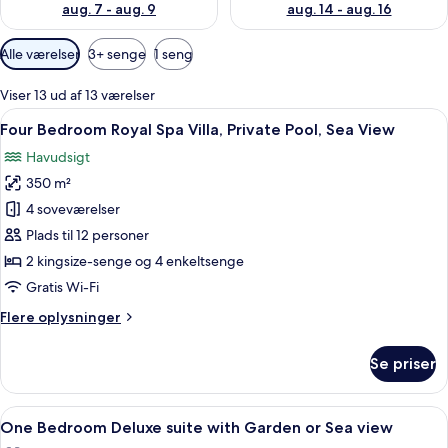
aug. 7 - aug. 9
aug. 14 - aug. 16
Tilgængelige
Alle værelser
3+ senge
1 seng
filtre
for
Viser 13 ud af 13 værelser
værelser
Indlæs
Et moderne soveværelse med en stor s
10
Four Bedroom Royal Spa Villa, Private Pool, Sea View
alle
Havudsigt
billeder
350 m²
af
Four
4 soveværelser
Bedroom
Plads til 12 personer
Royal
2 kingsize-senge og 4 enkeltsenge
Spa
Gratis Wi-Fi
Villa,
Flere
Flere oplysninger
Private
oplysninger
Pool,
om
Se priser
Sea
Four
Bedroom
View
Royal
Indlæs
En rummelig stue med sofa, lænestole,
7
Spa
One Bedroom Deluxe suite with Garden or Sea view
alle
Villa,