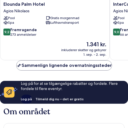
Elounda
InterCon
Elounda Palm Hotel
InterC
Palm
Crete
Agios Nikolaos
Agios Ni
Hotel
by
Pool
Gratis morgenmad
Pool
Agios
IHG
Spa
Lufthavnstransport
Spa
Nikolaos
Agios
Nikolaos
9.2
9.0
Fremragende
Fre
9,2
9,0
ud
ud
273 anmeldelser
66 a
af
af
Prisen
1.341 kr.
10,
10,
er
Fremragende,
Fremrag
inkluderer skatter og gebyrer
1.341 kr.
1. sep. - 2. sep.
273
66
anmeldelser
anmelde
Sammenlign lignende overnatningssteder
Log på for at se tilgængelige rabatter og fordele. Flere
fordele til flere eventyr.
Log på
Tilmeld dig nu – det er gratis
Om området