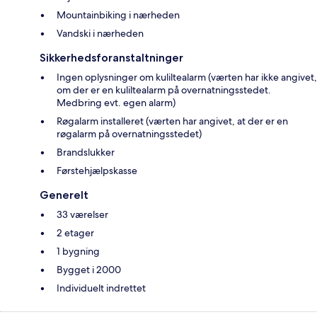
Mountainbiking i nærheden
Vandski i nærheden
Sikkerhedsforanstaltninger
Ingen oplysninger om kuliltealarm (værten har ikke angivet,
om der er en kuliltealarm på overnatningsstedet.
Medbring evt. egen alarm)
Røgalarm installeret (værten har angivet, at der er en
røgalarm på overnatningsstedet)
Brandslukker
Førstehjælpskasse
Generelt
33 værelser
2 etager
1 bygning
Bygget i 2000
Individuelt indrettet