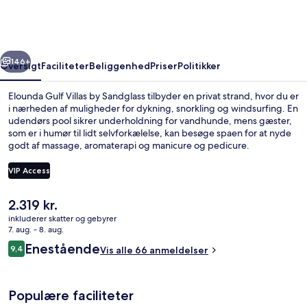
by
Sandglass
rige
Næste
146+
Oversigt
Faciliteter
Beliggenhed
Priser
Politikker
Elounda Gulf Villas by Sandglass tilbyder en privat strand, hvor du er
i nærheden af muligheder for dykning, snorkling og windsurfing. En
udendørs pool sikrer underholdning for vandhunde, mens gæster,
som er i humør til lidt selvforkælelse, kan besøge spaen for at nyde
godt af massage, aromaterapi og manicure og pedicure.
Kaffebaren/caféen er et godt sted at få lidt at spise, og der serveres
kølige drinks i baren/loungen. En gratis børneklub og en bar ved
VIP Access
poolen er andre højdepunkter, og lejlighederne har fine faciliteter
som premium-sengetøj og espressomaskine.
Den
2.319 kr.
Udendørs pool, parasoller, liggestole
nuværende
inkluderer skatter og gebyrer
pris
7. aug. - 8. aug.
er
Anmeldelser
Enestående
9,4
Vis alle 66 anmeldelser
2.319 kr.
9,4 ud af 10.
Populære faciliteter