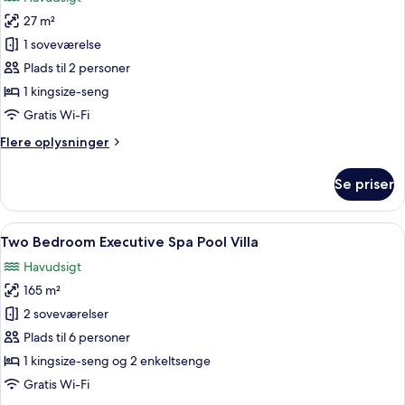
Pool,
billeder
Sea
27 m²
af
View
One
1 soveværelse
Bedroom
Plads til 2 personer
Serenity
1 kingsize-seng
Suite,
Gratis Wi-Fi
Private
Flere
Flere oplysninger
Pool,
oplysninger
Sea
om
Se priser
View
One
Bedroom
Serenity
Indlæs
Et soveværelse med to senge, en stol,
8
Suite,
Two Bedroom Executive Spa Pool Villa
alle
Private
Havudsigt
Pool,
billeder
Sea
165 m²
af
View
Two
2 soveværelser
Bedroom
Plads til 6 personer
Executive
1 kingsize-seng og 2 enkeltsenge
Spa
Gratis Wi-Fi
Pool