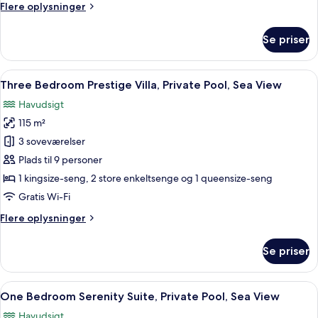
Flere
Flere oplysninger
Pool,
oplysninger
Sea
om
Se priser
Three
View
Bedroom
Presidential
Indlæs
Et hotelværelse med en stor seng, et
7
Spa
Three Bedroom Prestige Villa, Private Pool, Sea View
alle
Villa,
Havudsigt
Private
billeder
Pool,
115 m²
af
Sea
Three
3 soveværelser
View
Bedroom
Plads til 9 personer
Prestige
1 kingsize-seng, 2 store enkeltsenge og 1 queensize-seng
Villa,
Gratis Wi-Fi
Private
Flere
Flere oplysninger
Pool,
oplysninger
Sea
om
Se priser
View
Three
Bedroom
Prestige
Indlæs
Et moderne hotelværelse med en stor s
5
Villa,
One Bedroom Serenity Suite, Private Pool, Sea View
alle
Private
Havudsigt