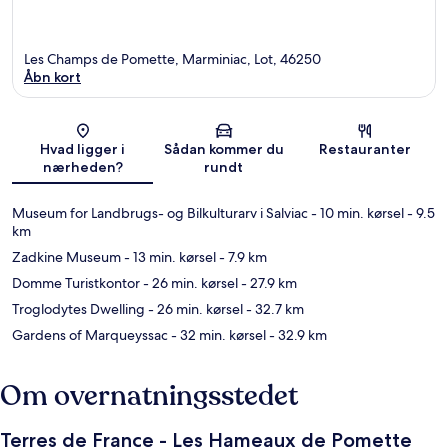
Les Champs de Pomette, Marminiac, Lot, 46250
Åbn kort
Kort
Hvad ligger i
Sådan kommer du
Restauranter
nærheden?
rundt
Museum for Landbrugs- og Bilkulturarv i Salviac
- 10 min. kørsel
- 9.5
km
Zadkine Museum
- 13 min. kørsel
- 7.9 km
Domme Turistkontor
- 26 min. kørsel
- 27.9 km
Troglodytes Dwelling
- 26 min. kørsel
- 32.7 km
Gardens of Marqueyssac
- 32 min. kørsel
- 32.9 km
Om overnatningsstedet
Terres de France - Les Hameaux de Pomette