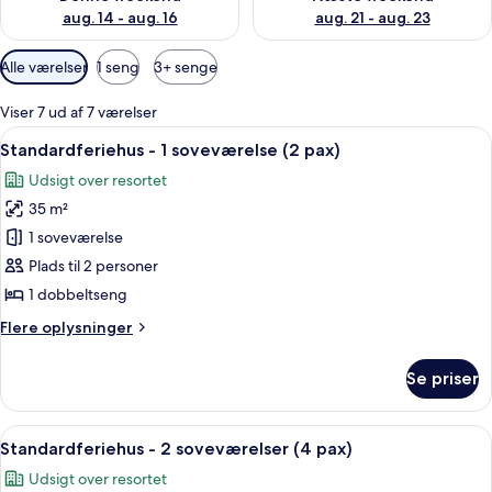
aug. 14 - aug. 16
aug. 21 - aug. 23
Tilgængelige
Alle værelser
1 seng
3+ senge
filtre
for
Viser 7 ud af 7 værelser
værelser
Indlæs
En rustik træhytte med saddeltag og v
14
Standardferiehus - 1 soveværelse (2 pax)
alle
Udsigt over resortet
billeder
35 m²
af
Standardferiehus
1 soveværelse
-
Plads til 2 personer
1
1 dobbeltseng
soveværelse
Flere
Flere oplysninger
(2
oplysninger
pax)
om
Se priser
Standardferiehus
-
1
Indlæs
En hyggelig træhytte med veranda, om
17
soveværelse
Standardferiehus - 2 soveværelser (4 pax)
alle
(2
Udsigt over resortet
pax)
billeder