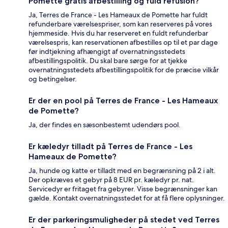
Pomette gratis afbestilling og fuld refusion?
Ja, Terres de France - Les Hameaux de Pomette har fuldt
refunderbare værelsespriser, som kan reserveres på vores
hjemmeside. Hvis du har reserveret en fuldt refunderbar
værelsespris, kan reservationen afbestilles op til et par dage
før indtjekning afhængigt af overnatningsstedets
afbestillingspolitik. Du skal bare sørge for at tjekke
overnatningsstedets afbestillingspolitik for de præcise vilkår
og betingelser.
Er der en pool på Terres de France - Les Hameaux
de Pomette?
Ja, der findes en sæsonbestemt udendørs pool.
Er kæledyr tilladt på Terres de France - Les
Hameaux de Pomette?
Ja, hunde og katte er tilladt med en begrænsning på 2 i alt.
Der opkræves et gebyr på 8 EUR pr. kæledyr pr. nat.
Servicedyr er fritaget fra gebyrer. Visse begrænsninger kan
gælde. Kontakt overnatningsstedet for at få flere oplysninger.
Er der parkeringsmuligheder på stedet ved Terres