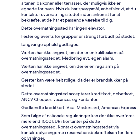
altaner, balkoner eller terrasser, der muligvis ikke er
egnede for børn. Hvis du har spørgsmål, anbefaler vi, at du
kontakter overnatningsstedet inden ankomst for at
bekræfte, at de har et passende værelse til dig.
Dette overnatningssted har ingen elevator.
Fester og events for grupper er strengt forbudt på stedet.
Langvarige ophold godtages.
Værten har ikke angivet, om der er en kuliltealarm på
overnatningsstedet. Medbring evt. egen alarm.
Værten har ikke angivet, om der er en røgalarm på
overnatningsstedet.
Gæster kan være helt rolige, da der er brandslukker på
stedet.
Dette overnatningssted accepterer kreditkort, debetkort,
ANCV Cheques-vacances og kontanter.
Godkendte kreditkort: Visa, Mastercard, American Express
Som følge af nationale reguleringer kan der ikke overføres
mere end 1000 EUR i kontanter på dette
overnatningssted. Kontakt overnatningsstedet via
kontaktoplysningerne i reservationsbekræftelsen for flere
oplysninger.