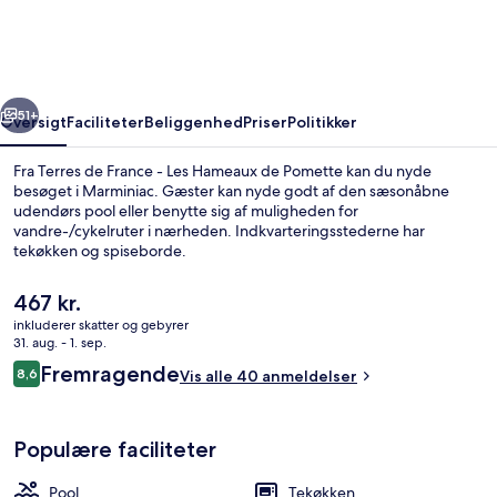
-
Les
Hameaux
rige
Næste
de
51+
Oversigt
Faciliteter
Beliggenhed
Priser
Politikker
Pomette
Fra Terres de France - Les Hameaux de Pomette kan du nyde
besøget i Marminiac. Gæster kan nyde godt af den sæsonåbne
udendørs pool eller benytte sig af muligheden for
vandre-/cykelruter i nærheden. Indkvarteringsstederne har
tekøkken og spiseborde.
Den
467 kr.
nuværende
inkluderer skatter og gebyrer
pris
31. aug. - 1. sep.
Udendørsområde
er
Anmeldelser
Fremragende
8,6
Vis alle 40 anmeldelser
467 kr.
8,6 ud af 10.
Populære faciliteter
Pool
Tekøkken