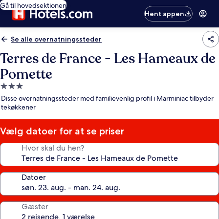
Gå til hovedsektionen
Hent appen
Se alle overnatningssteder
Terres de France - Les Hameaux de
Pomette
3.0-
stjernet
Disse overnatningssteder med familievenlig profil i Marminiac tilbyder
overnatningssted
tekøkkener
Vælg datoer for at se priser
Hvor skal du hen?
Datoer
Gæster