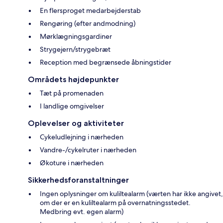
En flersproget medarbejderstab
Rengøring (efter andmodning)
Mørklægningsgardiner
Strygejern/strygebræt
Reception med begrænsede åbningstider
Områdets højdepunkter
Tæt på promenaden
I landlige omgivelser
Oplevelser og aktiviteter
Cykeludlejning i nærheden
Vandre-/cykelruter i nærheden
Økoture i nærheden
Sikkerhedsforanstaltninger
Ingen oplysninger om kuliltealarm (værten har ikke angivet,
om der er en kuliltealarm på overnatningsstedet.
Medbring evt. egen alarm)