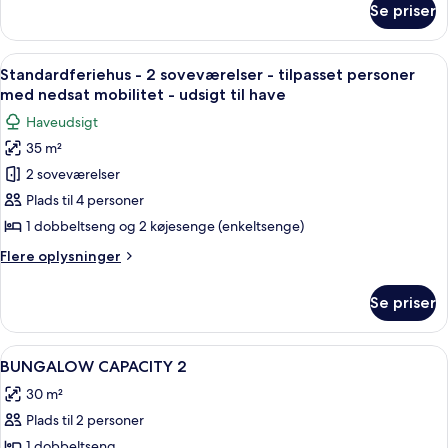
pax)
Se priser
Familie-
feriehus
-
Indlæs
Et soveværelse med en seng, to senge
7
2
Standardferiehus - 2 soveværelser - tilpasset personer
alle
soveværelser
med nedsat mobilitet - udsigt til have
(6
billeder
Haveudsigt
pax)
af
35 m²
Standardferiehus
2 soveværelser
-
2
Plads til 4 personer
soveværelser
1 dobbeltseng og 2 køjesenge (enkeltsenge)
-
Flere
Flere oplysninger
tilpasset
oplysninger
personer
om
Se priser
Standardferiehus
med
-
nedsat
2
Indlæs
2 soveværelser, mørklægningsgardiner,
mobilitet
8
soveværelser
BUNGALOW CAPACITY 2
alle
-
-
30 m²
tilpasset
billeder
udsigt
personer
Plads til 2 personer
af
til
med
BUNGALOW
1 dobbeltseng