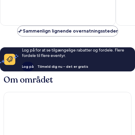
Gaillard
af
af
10,
10,
Enestående,
Fantasti
26
795
anmeldelser
anmelde
Sammenlign lignende overnatningssteder
Log på for at se tilgængelige rabatter og fordele. Flere
fordele til flere eventyr.
Log på
Tilmeld dig nu – det er gratis
Om området