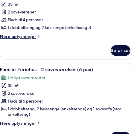
35 m²
af
Standardferiehus
2 soveværelser
-
Plads til 4 personer
2
1 dobbeltseng og 2 køjesenge (enkeltsenge)
soveværelser
Flere
Flere oplysninger
(4
oplysninger
pax)
om
Se priser
Standardferiehus
-
2
Indlæs
Et lille hus med tegltag, omgivet af t
16
soveværelser
Familie-feriehus - 2 soveværelser (6 pax)
alle
(4
Udsigt over resortet
pax)
billeder
35 m²
af
Familie-
2 soveværelser
feriehus
Plads til 6 personer
-
1 dobbeltseng, 2 køjesenge (enkeltsenge) og 1 sovesofa (stor
2
enkeltseng)
soveværelser
Flere
Flere oplysninger
(6
oplysninger
om