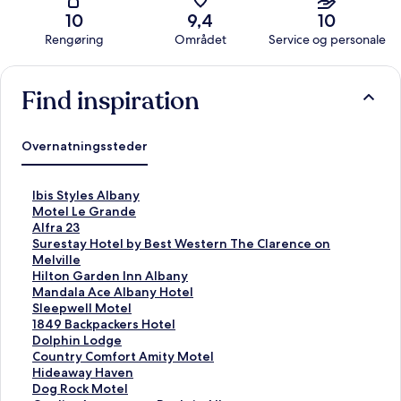
10
9,4
10
Rengøring
Området
Service og personale
Anmeldelser
Find inspiration
Overnatningssteder
L
Ibis Styles Albany
i
L
Motel Le Grande
n
i
L
Alfra 23
k
n
i
L
Surestay Hotel by Best Western The Clarence on
å
k
n
i
Melville
b
å
k
n
L
Hilton Garden Inn Albany
n
b
å
k
i
L
Mandala Ace Albany Hotel
e
n
b
å
n
i
L
Sleepwell Motel
r
e
n
b
k
n
i
L
1849 Backpackers Hotel
d
r
e
n
å
k
n
i
L
Dolphin Lodge
e
d
r
e
b
å
k
n
i
L
Country Comfort Amity Motel
n
e
d
r
n
b
å
k
n
i
L
Hideaway Haven
n
n
e
d
e
n
b
å
k
n
i
L
Dog Rock Motel