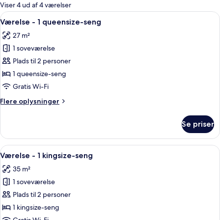
for
Viser 4 ud af 4 værelser
værelser
Indlæs
Et soveværelse med en seng, en stribet l
6
Værelse - 1 queensize-seng
alle
27 m²
billeder
1 soveværelse
af
Værelse
Plads til 2 personer
-
1 queensize-seng
1
Gratis Wi-Fi
queensize-
Flere
Flere oplysninger
seng
oplysninger
om
Se priser
Værelse
-
1
Indlæs
Et soveværelse med seng, et natbord, e
8
queensize-
Værelse - 1 kingsize-seng
alle
seng
35 m²
billeder
1 soveværelse
af
Værelse
Plads til 2 personer
-
1 kingsize-seng
1