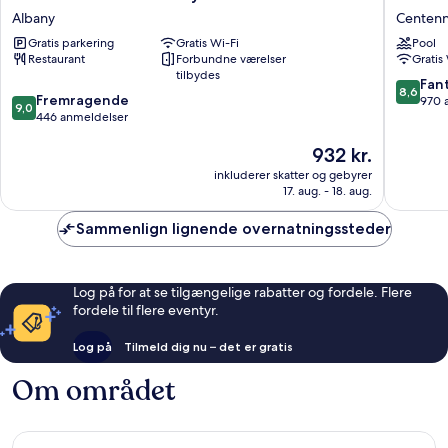
Garden
Comfort
Albany
Centenni
Inn
Amity
Gratis parkering
Gratis Wi-Fi
Pool
Albany
Motel
Restaurant
Forbundne værelser
Gratis
Albany
Centenn
tilbydes
Park
8.6
Fant
8,6
9.0
Fremragende
ud
970 
9,0
ud
446 anmeldelser
af
af
10,
Prisen
932 kr.
10,
Fantasti
er
Fremragende,
970
inkluderer skatter og gebyrer
932 kr.
446
anmelde
17. aug. - 18. aug.
anmeldelser
Sammenlign lignende overnatningssteder
Log på for at se tilgængelige rabatter og fordele. Flere
fordele til flere eventyr.
Log på
Tilmeld dig nu – det er gratis
Om området