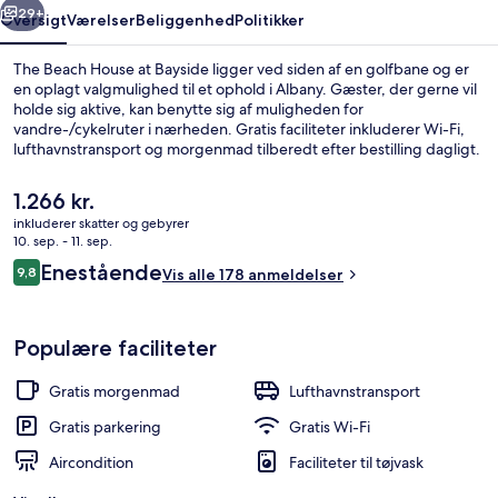
29+
Oversigt
Værelser
Beliggenhed
Politikker
The Beach House at Bayside ligger ved siden af en golfbane og er
en oplagt valgmulighed til et ophold i Albany. Gæster, der gerne vil
holde sig aktive, kan benytte sig af muligheden for
vandre-/cykelruter i nærheden. Gratis faciliteter inkluderer Wi-Fi,
lufthavnstransport og morgenmad tilberedt efter bestilling dagligt.
Andre højdepunkter på dette hotel med luksusfaciliteter tæller
gratis cykeludlejning, en terrasse og en have.
Den
1.266 kr.
nuværende
inkluderer skatter og gebyrer
pris
10. sep. - 11. sep.
Overnatningsstedets facade
er
Anmeldelser
Enestående
9,8
Vis alle 178 anmeldelser
1.266 kr.
9,8 ud af 10.
Populære faciliteter
Gratis morgenmad
Lufthavnstransport
Gratis parkering
Gratis Wi-Fi
Aircondition
Faciliteter til tøjvask