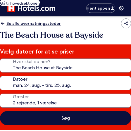
Gå til hovedsektionen
Hent appen
Se alle overnatningssteder
The Beach House at Bayside
Vælg datoer for at se priser
Hvor skal du hen?
Datoer
Gæster
Søg