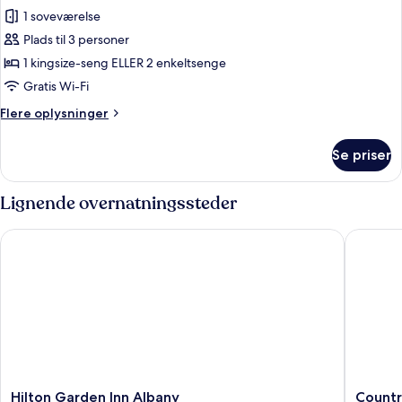
boblebad
1 soveværelse
af
Deluxe-
Plads til 3 personer
suite
1 kingsize-seng ELLER 2 enkeltsenge
-
Gratis Wi-Fi
have-
Flere
Flere oplysninger
område
oplysninger
om
Se priser
Deluxe-
suite
-
Lignende overnatningssteder
have-
område
Hilton Garden Inn Albany
Country
Hilton
Country
Hilton Garden Inn Albany
Countr