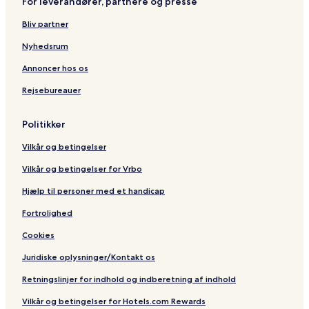
For leverandører, partnere og presse
l
y
B
v
C
Bliv partner
i
o
l
l
Nyhedsrum
l
l
e
e
Annoncer hos os
c
Rejsebureauer
t
i
o
Politikker
n
Vilkår og betingelser
Vilkår og betingelser for Vrbo
Hjælp til personer med et handicap
Fortrolighed
Cookies
Juridiske oplysninger/Kontakt os
Retningslinjer for indhold og indberetning af indhold
Vilkår og betingelser for Hotels.com Rewards