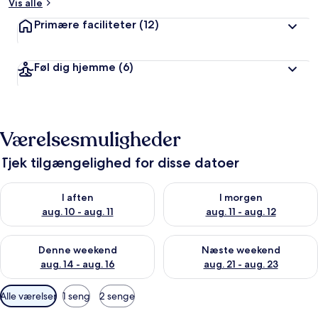
Vis alle
Primære faciliteter
(12)
Føl dig hjemme
(6)
Værelsesmuligheder
Tjek tilgængelighed for disse datoer
Tjek tilgængelighed for i aften aug. 10 - aug. 11
Tjek tilgængelighed for i morg
I aften
I morgen
aug. 10 - aug. 11
aug. 11 - aug. 12
Tjek tilgængelighed for denne weekend aug. 14 - aug. 16
Tjek tilgængelighed for næste
Denne weekend
Næste weekend
aug. 14 - aug. 16
aug. 21 - aug. 23
Tilgængelige
Alle værelser
1 seng
2 senge
filtre