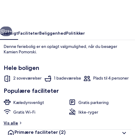
Near
Baltic
Sea
rige
Næste
29+
Oversigt
Faciliteter
Beliggenhed
Politikker
Denne feriebolig er en oplagt valgmulighed, når du besøger
Kamien Pomorski.
Hele boligen
2 soveværelser
1 badeværelse
Plads til 4 personer
Populære faciliteter
Bungalow | Stue
Kæledyrsvenligt
Gratis parkering
Gratis Wi-Fi
Ikke-ryger
Vis alle
Primære faciliteter
(2)