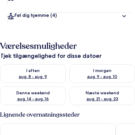
Føl dig hjemme
(4)
Værelsesmuligheder
Tjek tilgængelighed for disse datoer
Tjek tilgængelighed for i aften aug. 8 - aug. 9
Tjek tilgængelighed for i morg
I aften
I morgen
aug. 8 - aug. 9
aug. 9 - aug. 10
Tjek tilgængelighed for denne weekend aug. 14 - aug. 16
Tjek tilgængelighed for næste
Denne weekend
Næste weekend
aug. 14 - aug. 16
aug. 21 - aug. 23
Lignende overnatningssteder
Baltic Inn
Marena W