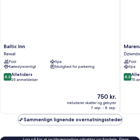
Baltic
Marena
Baltic Inn
Marena
Inn
Wellnes
Rewal
Dziwnó
Rewal
&
Pool
Spa
Pool
Spa
Kæledyrsvenligt
Mulighed for parkering
Spa
Dziwnó
8.2
8.2
Alletiders
Alle
8,2
8,2
ud
ud
25 anmeldelser
75 a
af
af
10,
10,
Prisen
750 kr.
Alletiders,
Alletider
er
25
75
inkluderer skatter og gebyrer
750 kr.
anmeldelser
anmelde
7. sep. - 8. sep.
Sammenlign lignende overnatningssteder
Log på for at se tilgængelige rabatter og fordele. Flere