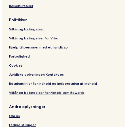
h
e
B
c
r
e
S
Rejsebureauer
s
a
e
o
c
a
Politikker
n
h
s
Vilkår og betingelser
o
n
Vilkår og betingelser for Vrbo
t
h
Hjælp til personer med et handicap
e
W
Fortrolighed
a
Cookies
t
e
Juridiske oplysninger/Kontakt os
r
Retningslinjer for indhold og indberetning af indhold
Vilkår og betingelser for Hotels.com Rewards
Andre oplysninger
Om os
Ledige stillinger