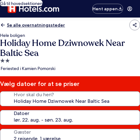
Gå til hovedsektionen
Hent appen
Se alle overnatningssteder
Hele boligen
Holiday Home Dziwnowek Near
Baltic Sea
2.0-
stjernet
Feriested i Kamien Pomorski
overnatningssted
Vælg datoer for at se priser
Hvor skal du hen?
Datoer
Gæster