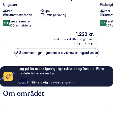
Bali
Divers
Ungasan
Padang
Uluwatu
Resort
Pool
Spa
Pool
Resort
&
Lufthavnstransport
Gratis parkering
Luftha
&
Spa
Spa
Padangb
9.4
8.8
Enestående
Fant
9,4
8,8
Ungasan
ud
ud
450 anmeldelser
327 
af
af
Prisen
1.223 kr.
10,
10,
er
Enestående,
Fantasti
inkluderer skatter og gebyrer
1.223 kr.
1. sep. - 2. sep.
450
327
anmeldelser
anmelde
Sammenlign lignende overnatningssteder
Log på for at se tilgængelige rabatter og fordele. Flere
fordele til flere eventyr.
Log på
Tilmeld dig nu – det er gratis
Om området