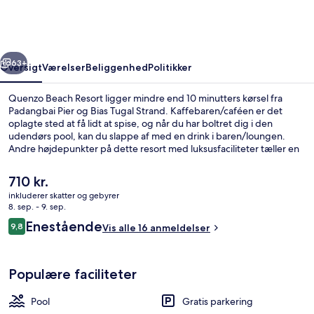
rige
Næste
63+
Oversigt
Værelser
Beliggenhed
Politikker
Quenzo Beach Resort ligger mindre end 10 minutters kørsel fra
Padangbai Pier og Bias Tugal Strand. Kaffebaren/caféen er det
oplagte sted at få lidt at spise, og når du har boltret dig i den
udendørs pool, kan du slappe af med en drink i baren/loungen.
Andre højdepunkter på dette resort med luksusfaciliteter tæller en
bar ved poolen, et fitnesscenter og en børnepool.
Den
710 kr.
nuværende
inkluderer skatter og gebyrer
pris
8. sep. - 9. sep.
Udendørsområde
er
Anmeldelser
Enestående
9,8
Vis alle 16 anmeldelser
710 kr.
9,8 ud af 10.
Populære faciliteter
Pool
Gratis parkering