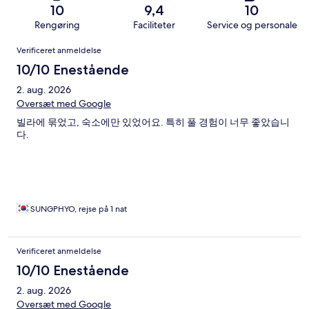
10
9,4
10
Rengøring
Faciliteter
Service og personale
Anmeldelser
Verificeret anmeldelse
10/10 Enestående
2. aug. 2026
Oversæt med Google
빌라에 묶었고, 숙소에만 있었어요. 특히 풀 경험이 너무 좋았습니
다.
SUNGPHYO, rejse på 1 nat
Verificeret anmeldelse
10/10 Enestående
2. aug. 2026
Oversæt med Google