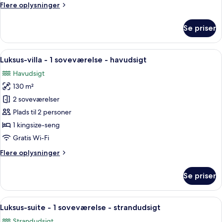
Flere
Flere oplysninger
-
oplysninger
delvis
om
Se priser
havudsigt
Deluxe-
værelse
-
Indlæs
Et moderne hotelværelse med en stor 
7
1
Luksus-villa - 1 soveværelse - havudsigt
alle
soveværelse
Havudsigt
-
billeder
delvis
130 m²
af
havudsigt
Luksus-
2 soveværelser
villa
Plads til 2 personer
-
1 kingsize-seng
1
Gratis Wi-Fi
soveværelse
Flere
Flere oplysninger
-
oplysninger
havudsigt
om
Se priser
Luksus-
villa
-
Indlæs
Et moderne hotelværelse med en stor 
4
1
Luksus-suite - 1 soveværelse - strandudsigt
alle
soveværelse
Strandudsigt