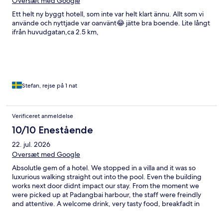
Oversæt med Google
Ett helt ny byggt hotell, som inte var helt klart ännu. Allt som vi
använde och nyttjade var oanvänt😂 jätte bra boende. Lite långt
ifrån huvudgatan,ca 2.5 km,
Stefan, rejse på 1 nat
Verificeret anmeldelse
10/10 Enestående
22. jul. 2026
Oversæt med Google
Absolutle gem of a hotel. We stopped in a villa and it was so
luxurious walking straight out into the pool. Even the building
works next door didnt impact our stay. From the moment we
were picked up at Padangbai harbour, the staff were freindly
and attentive. A welcome drink, very tasty food, breakfadt in
villa at no extra charge and a shuttle to the local beach. All
fantastic. 100% recommend. For the hotel - would recommend