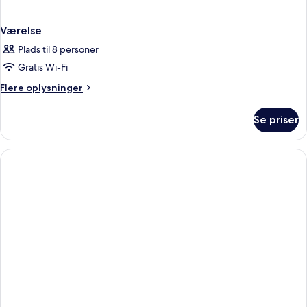
Værelse
Plads til 8 personer
Gratis Wi-Fi
Flere
Flere oplysninger
oplysninger
om
Se priser
Værelse