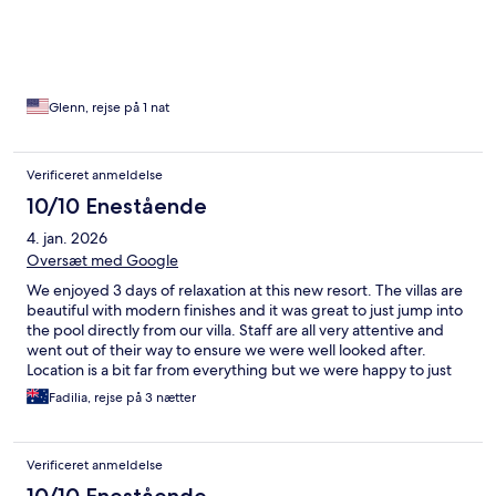
mezzanine villa, which was absolutely amazing. The spacious
layout and the large bathtub were real highlights. Everything
was perfect, and I will definitely be coming back.
Glenn, rejse på 1 nat
Verificeret anmeldelse
10/10 Enestående
4. jan. 2026
Oversæt med Google
We enjoyed 3 days of relaxation at this new resort. The villas are
beautiful with modern finishes and it was great to just jump into
the pool directly from our villa. Staff are all very attentive and
went out of their way to ensure we were well looked after.
Location is a bit far from everything but we were happy to just
spend the our time at the resort before finishing our holiday in
Fadilia, rejse på 3 nætter
Nusa Dua. Breakfast was a La Carte and plenty to choose from.
Food was of very good quality.
Verificeret anmeldelse