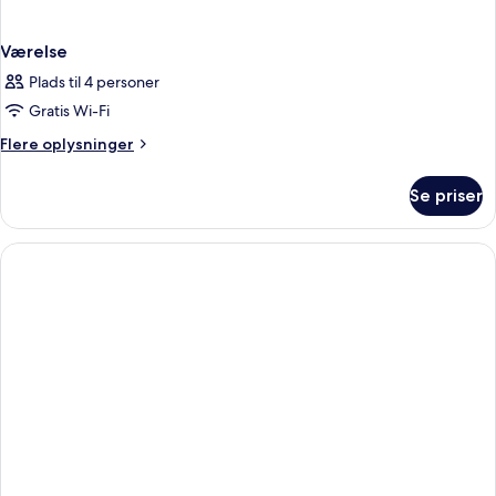
Værelse
Plads til 4 personer
Gratis Wi-Fi
Flere
Flere oplysninger
oplysninger
om
Se priser
Værelse