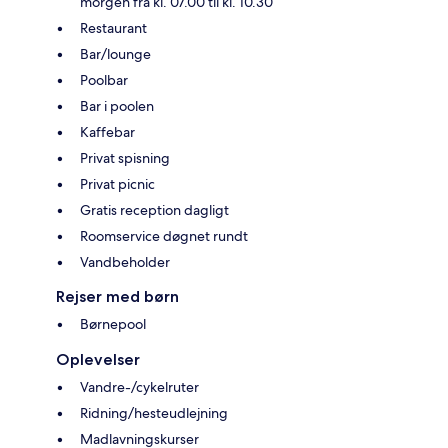
morgen fra kl. 07.00 til kl. 10.30
Restaurant
Bar/lounge
Poolbar
Bar i poolen
Kaffebar
Privat spisning
Privat picnic
Gratis reception dagligt
Roomservice døgnet rundt
Vandbeholder
Rejser med børn
Børnepool
Oplevelser
Vandre-/cykelruter
Ridning/hesteudlejning
Madlavningskurser