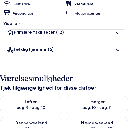
Gratis Wi-Fi
Restaurant
Aircondition
Motionscenter
Vis alle
Primære faciliteter
(12)
Føl dig hjemme
(6)
Værelsesmuligheder
Tjek tilgængelighed for disse datoer
Tjek tilgængelighed for i aften aug. 9 - aug. 10
Tjek tilgængelighed for i morg
I aften
I morgen
aug. 9 - aug. 10
aug. 10 - aug. 11
Tjek tilgængelighed for denne weekend aug. 14 - aug. 16
Tjek tilgængelighed for næste
Denne weekend
Næste weekend