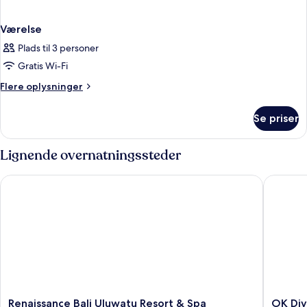
Værelse
Plads til 3 personer
Gratis Wi-Fi
Flere
Flere oplysninger
oplysninger
om
Se priser
Værelse
Lignende overnatningssteder
Renaissance Bali Uluwatu Resort & Spa
OK Diver
Renaissance
OK
Renaissance Bali Uluwatu Resort & Spa
OK Div