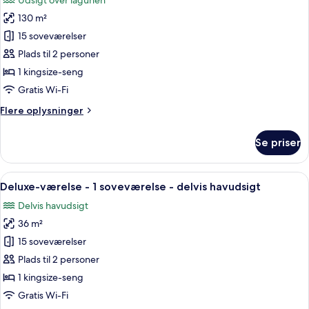
Udsigt over lagunen
-
billeder
udsigt
130 m²
af
til
Luksus-
15 soveværelser
lagune
villa
Plads til 2 personer
-
1 kingsize-seng
1
Gratis Wi-Fi
soveværelse
Flere
Flere oplysninger
-
oplysninger
udsigt
om
Se priser
til
Luksus-
villa
lagune
-
Indlæs
Et moderne hotelværelse med en stor 
8
1
Deluxe-værelse - 1 soveværelse - delvis havudsigt
alle
soveværelse
Delvis havudsigt
-
billeder
udsigt
36 m²
af
til
Deluxe-
15 soveværelser
lagune
værelse
Plads til 2 personer
-
1 kingsize-seng
1
Gratis Wi-Fi
soveværelse