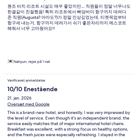
퀀조 비치 리조트 시설도 매우 좋았지만… 직원들이 정말 너무나도
한결같이 친절했음! 특히 리조트에서 빠당바이 항구까지 데려다
준 직원(Augusta? 아마도?)가 정말 인상깊었는데, 티켓픽업부터
항구세 내는거, 항구까지 데려가서 쉬기 좋은자리까지 에스코트
해줘서 너무 고마웠어요!!
Nahyun, rejse på 1 nat
Verificeret anmeldelse
10/10 Enestående
21. jan. 2026
Oversæt med Google
This is a brand-new hotel, and honestly, I was very impressed by
the level of service. Even though it’s an independent brand, the
service easily matches that of major international hotel chains.
Breakfast was excellent, with a strong focus on healthy options,
and the fresh juices were especially refreshing. I stayed in the