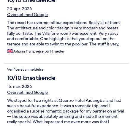
10/10 Enestående
20. apr. 2026
Oversæt med Google
The resort has overmet all our expectations. Really all of them.
The architecture and color design is very modern and meets
fully our taste. The Villa (one room) was excellent. Very spacy
and comfortable. One highlight is that you step out on the
terrace and are able to swim to the pool bar. The stuff is very,
very friendly, always smiling, always at hand when needed. They
Johann Franz, rejse på 14 nætter
are acting immediately when needed. The breakfast was
included into our booking and this is another highlight. There
aere so many selections, that it never gets bored. The basis is a
Verificeret anmeldelse
bowl of fresh cut fruits, a basked with bakery stuff, toast and
bred and butter and marmelade. We mostly relaxed and ate
10/10 Enestående
more than necessary, I mean it in a good way. The restaurant
15. mar. 2026
and bar is open, but under the roof, you always feel as having a
meal at the ocean, which is really, really southing. Overall the
Oversæt med Google
stay was fantastic and it was not easy for us to leave the
We stayed for two nights at Quenzo Hotel Padangbai and had
paradise. We would recommend this place to anybody who
such a beautiful experience. It was a romantic trip, and I
wants to have relaxed and luxury times at the ocean.
organised a surprise romantic package for my partner on arrival
— the setup was absolutely amazing and made the moment
really special. What impressed me even more was that I
organised everything from abroad via WhatsApp, and the team
catered to all my requests and helped bring everything