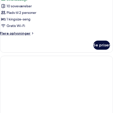
-
billeder
havudsigt
10 soveværelser
af
Luksus-
Plads til 2 personer
suite
1 kingsize-seng
-
Gratis Wi-Fi
1
Flere
Flere oplysninger
soveværelse
oplysninger
-
om
Se priser
Luksus-
strandudsigt
suite
-
1
soveværelse
-
strandudsigt