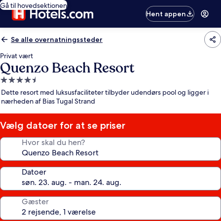
Gå til hovedsektionen
Hent appen
Se alle overnatningssteder
Privat vært
Quenzo Beach Resort
4.5-
stjernet
Dette resort med luksusfaciliteter tilbyder udendørs pool og ligger i
overnatningssted
nærheden af Bias Tugal Strand
Vælg datoer for at se priser
Hvor skal du hen?
Datoer
Gæster