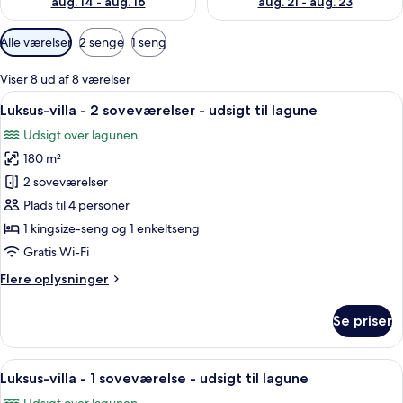
aug. 14 - aug. 16
aug. 21 - aug. 23
Tilgængelige
Alle værelser
2 senge
1 seng
filtre
for
Viser 8 ud af 8 værelser
værelser
Indlæs
Luksus-villa - 2 soveværelser - udsigt
12
Luksus-villa - 2 soveværelser - udsigt til lagune
alle
Udsigt over lagunen
billeder
180 m²
af
Luksus-
2 soveværelser
villa
Plads til 4 personer
-
1 kingsize-seng og 1 enkeltseng
2
Gratis Wi-Fi
soveværelser
Flere
Flere oplysninger
-
oplysninger
udsigt
om
Se priser
til
Luksus-
villa
lagune
-
Indlæs
Luksus-villa - 1 soveværelse - udsigt ti
12
2
Luksus-villa - 1 soveværelse - udsigt til lagune
alle
soveværelser