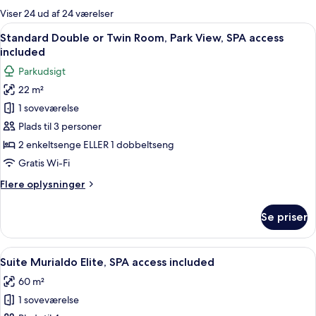
for
Viser 24 ud af 24 værelser
værelser
Indlæs
Et hotelværelse med seng, skrivebord, 
8
Standard Double or Twin Room, Park View, SPA access
alle
included
billeder
Parkudsigt
af
22 m²
Standard
1 soveværelse
Double
or
Plads til 3 personer
Twin
2 enkeltsenge ELLER 1 dobbeltseng
Room,
Gratis Wi-Fi
Park
Flere
Flere oplysninger
View,
oplysninger
SPA
om
Se priser
Standard
access
Double
included
or
Indlæs
Et moderne hotelværelse med et flads
6
Twin
Suite Murialdo Elite, SPA access included
alle
Room,
60 m²
Park
billeder
View,
1 soveværelse
af
SPA