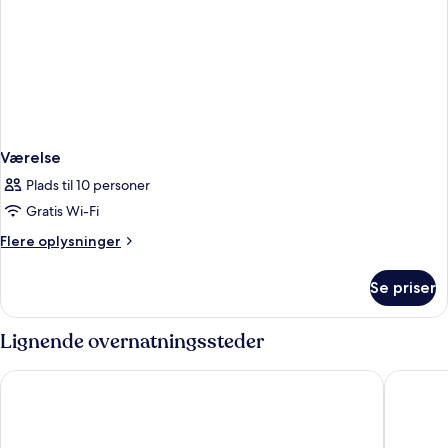
Værelse
Plads til 10 personer
Gratis Wi-Fi
Flere
Flere oplysninger
oplysninger
om
Se priser
Værelse
Lignende overnatningssteder
Parc Hotel Flora
Grand Ho