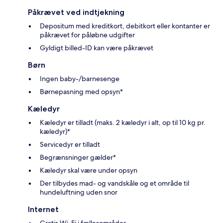
Påkrævet ved indtjekning
Depositum med kreditkort, debitkort eller kontanter er
påkrævet for påløbne udgifter
Gyldigt billed-ID kan være påkrævet
Børn
Ingen baby-/barnesenge
Børnepasning med opsyn*
Kæledyr
Kæledyr er tilladt (maks. 2 kæledyr i alt, op til 10 kg pr.
kæledyr)*
Servicedyr er tilladt
Begrænsninger gælder*
Kæledyr skal være under opsyn
Der tilbydes mad- og vandskåle og et område til
hundeluftning uden snor
Internet
Gratis Wi-Fi i fællesområder