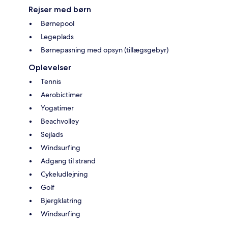
Rejser med børn
Børnepool
Legeplads
Børnepasning med opsyn (tillægsgebyr)
Oplevelser
Tennis
Aerobictimer
Yogatimer
Beachvolley
Sejlads
Windsurfing
Adgang til strand
Cykeludlejning
Golf
Bjergklatring
Windsurfing