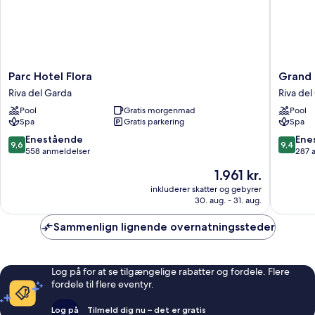
Parc
Grand
Parc Hotel Flora
Grand 
Hotel
Hotel
Riva del Garda
Riva del
Flora
Liberty
Pool
Gratis morgenmad
Pool
Riva
Riva
Spa
Gratis parkering
Spa
del
del
Garda
Garda
9.6
9.4
Enestående
Ene
9,6
9,4
ud
ud
558 anmeldelser
287 
af
af
Prisen
1.961 kr.
10,
10,
er
Enestående,
Eneståe
inkluderer skatter og gebyrer
1.961 kr.
30. aug. - 31. aug.
558
287
anmeldelser
anmelde
Sammenlign lignende overnatningssteder
Log på for at se tilgængelige rabatter og fordele. Flere
fordele til flere eventyr.
Log på
Tilmeld dig nu – det er gratis