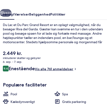
Parc
Grand
rige
Næste
Resort
243+
Oversigt
Værelser
Beliggenhed
Politikker
Du Lac et Du Parc Grand Resort er en oplagt valgmulighed, når du
besøger Riva del Garda. Gæster kan svømme en tur i den udendørs
pool og besøge spaen for at lade sig forkæle med massage. Andre
højdepunkter tæller en indendørs pool, en bar/lounge og et
motionscenter. Stedets hjælpsomme personale og morgenmad får
rigtig gode bedømmelser fra rejsende.
Den
2.449 kr.
nuværende
inkluderer skatter og gebyrer
pris
6. sep. - 7. sep.
Indendørs pool, udendørs pool, ligges
er
Anmeldelser
Enestående
9,4
Vis alle 761 anmeldelser
2.449 kr.
9,4 ud af 10.
Populære faciliteter
Pool
Spa
Kæledyrsvenligt
Gratis parkering