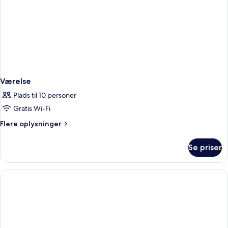
Værelse
Plads til 10 personer
Gratis Wi-Fi
Flere
Flere oplysninger
oplysninger
om
Se priser
Værelse