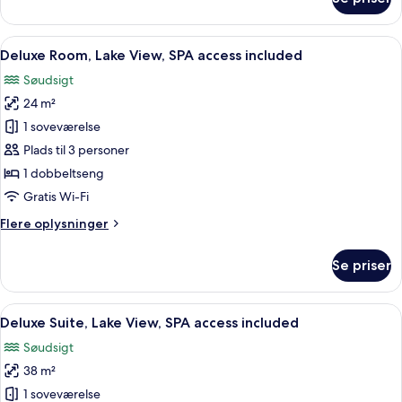
Cottage,
included
Lake
View,
Indlæs
Et moderne hotelværelse med en stor s
6
SPA
Deluxe Room, Lake View, SPA access included
alle
access
Søudsigt
included
billeder
24 m²
af
Deluxe
1 soveværelse
Room,
Plads til 3 personer
Lake
1 dobbeltseng
View,
Gratis Wi-Fi
SPA
Flere
Flere oplysninger
access
oplysninger
included
om
Se priser
Deluxe
Room,
Lake
Indlæs
Et moderne hotelværelse med en stor s
6
View,
Deluxe Suite, Lake View, SPA access included
alle
SPA
Søudsigt
access
billeder
included
38 m²
af
Deluxe
1 soveværelse