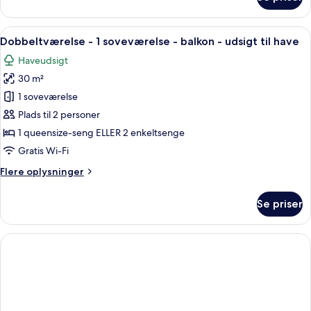
Superior-
dobbeltværelse
Indlæs
Et moderne soveværelse med en stor se
6
Dobbeltværelse - 1 soveværelse - balkon - udsigt til have
alle
Haveudsigt
billeder
30 m²
af
Dobbeltværelse
1 soveværelse
-
Plads til 2 personer
1
1 queensize-seng ELLER 2 enkeltsenge
soveværelse
Gratis Wi-Fi
-
Flere
Flere oplysninger
balkon
oplysninger
-
om
Se priser
udsigt
Dobbeltværelse
-
til
1
have
soveværelse
-
balkon
-
udsigt
til