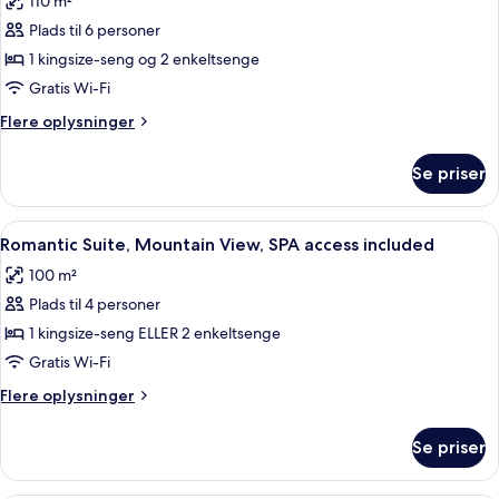
110 m²
included
billeder
Plads til 6 personer
af
Luxury
1 kingsize-seng og 2 enkeltsenge
Penthouse,
Gratis Wi-Fi
Hot
Flere
Flere oplysninger
Tub,
oplysninger
Lake
om
Se priser
Luxury
View,SPA
Penthouse,
access
Hot
Indlæs
Romantic Suite, Mountain View, SPA acc
included
6
Tub,
Romantic Suite, Mountain View, SPA access included
alle
Lake
100 m²
View,SPA
billeder
access
Plads til 4 personer
af
included
Romantic
1 kingsize-seng ELLER 2 enkeltsenge
Suite,
Gratis Wi-Fi
Mountain
Flere
Flere oplysninger
View,
oplysninger
SPA
om
Se priser
Romantic
access
Suite,
included
Mountain