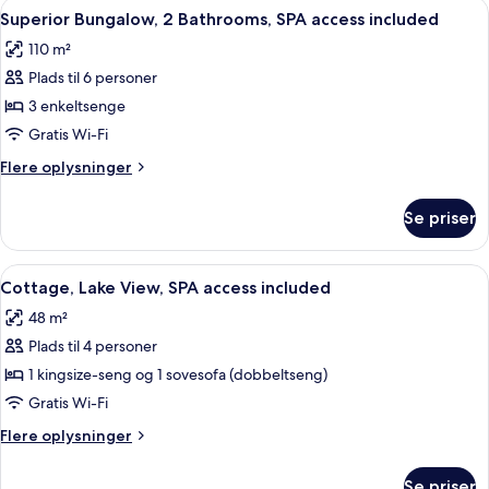
Indlæs
Et moderne hus med en patio, omgivet
9
View,
Superior Bungalow, 2 Bathrooms, SPA access included
alle
SPA
110 m²
access
billeder
included
Plads til 6 personer
af
Superior
3 enkeltsenge
Bungalow,
Gratis Wi-Fi
2
Flere
Flere oplysninger
Bathrooms,
oplysninger
SPA
om
Se priser
Superior
access
Bungalow,
included
2
Indlæs
En moderne udendørs terrasse med lou
14
Bathrooms,
Cottage, Lake View, SPA access included
alle
SPA
48 m²
access
billeder
included
Plads til 4 personer
af
Cottage,
1 kingsize-seng og 1 sovesofa (dobbeltseng)
Lake
Gratis Wi-Fi
View,
Flere
Flere oplysninger
SPA
oplysninger
access
om
Se priser