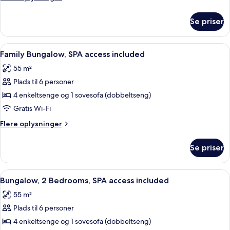
SPA
oplysninger
access
om
Se priser
Bungalow,
included
1
Bedroom,
Indlæs
Et moderne hus med en patio, omgivet
9
SPA
Family Bungalow, SPA access included
alle
access
55 m²
included
billeder
Plads til 6 personer
af
Family
4 enkeltsenge og 1 sovesofa (dobbeltseng)
Bungalow,
Gratis Wi-Fi
SPA
Flere
Flere oplysninger
access
oplysninger
included
om
Se priser
Family
Bungalow,
SPA
Indlæs
Et hotelværelse med skrivebord, lapto
10
access
Bungalow, 2 Bedrooms, SPA access included
alle
included
55 m²
billeder
Plads til 6 personer
af
Bungalow,
4 enkeltsenge og 1 sovesofa (dobbeltseng)