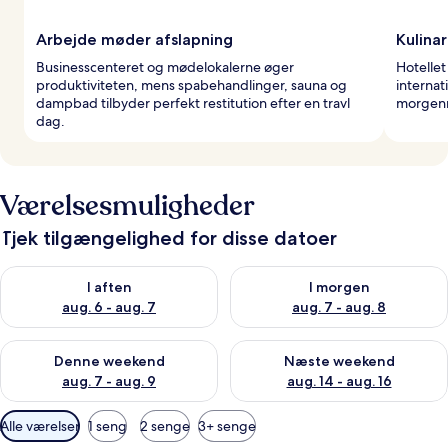
Arbejde møder afslapning
Kulinar
Businesscenteret og mødelokalerne øger
Hotellet
produktiviteten, mens spabehandlinger, sauna og
internat
dampbad tilbyder perfekt restitution efter en travl
morgenm
dag.
Værelsesmuligheder
Tjek tilgængelighed for disse datoer
Tjek tilgængelighed for i aften aug. 6 - aug. 7
Tjek tilgængelighed for i morg
I aften
I morgen
aug. 6 - aug. 7
aug. 7 - aug. 8
Tjek tilgængelighed for denne weekend aug. 7 - aug. 9
Tjek tilgængelighed for næste
Denne weekend
Næste weekend
aug. 7 - aug. 9
aug. 14 - aug. 16
Tilgængelige
Alle værelser
1 seng
2 senge
3+ senge
filtre