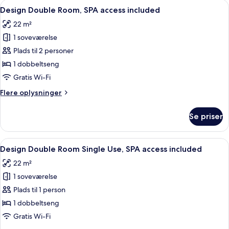
Indlæs
Et moderne hotelværelse med en stor
7
SPA
Design Double Room, SPA access included
alle
access
22 m²
included
billeder
1 soveværelse
af
Design
Plads til 2 personer
Double
1 dobbeltseng
Room,
Gratis Wi-Fi
SPA
Flere
Flere oplysninger
access
oplysninger
included
om
Se priser
Design
Double
Room,
Indlæs
Et hotelværelse med seng, skrivebord 
4
SPA
Design Double Room Single Use, SPA access included
alle
access
22 m²
included
billeder
1 soveværelse
af
Design
Plads til 1 person
Double
1 dobbeltseng
Room
Gratis Wi-Fi
Single