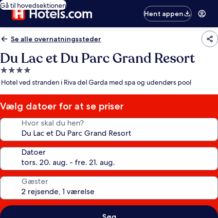
Gå til hovedsektionen
Hent appen
Se alle overnatningssteder
Du Lac et Du Parc Grand Resort
4.0-
stjernet
Hotel ved stranden i Riva del Garda med spa og udendørs pool
overnatningssted
Vælg datoer for at se priser
Hvor skal du hen?
Datoer
Gæster
Søg