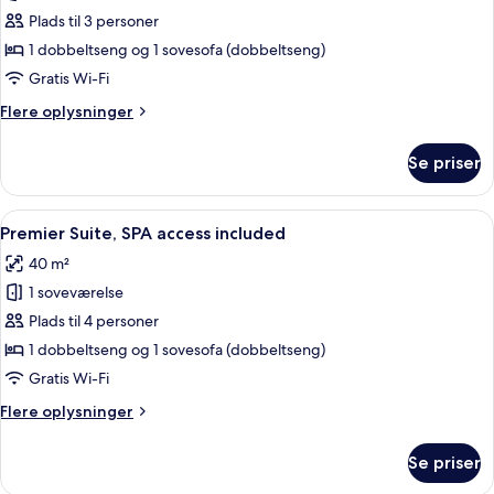
Comfort
Plads til 3 personer
Suite,
1 dobbeltseng og 1 sovesofa (dobbeltseng)
SPA
Gratis Wi-Fi
access
Flere
Flere oplysninger
included
oplysninger
om
Se priser
Comfort
Suite,
SPA
Indlæs
Et hotelværelse med seng, orange læn
4
access
Premier Suite, SPA access included
alle
included
40 m²
billeder
1 soveværelse
af
Premier
Plads til 4 personer
Suite,
1 dobbeltseng og 1 sovesofa (dobbeltseng)
SPA
Gratis Wi-Fi
access
Flere
Flere oplysninger
included
oplysninger
om
Se priser
Premier
Suite,