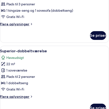
Suite,
Plads til 3 personer
Lake
1 kingsize-seng og 1 sovesofa (dobbeltseng)
View,
Gratis Wi-Fi
SPA
Flere
Flere oplysninger
access
oplysninger
included
om
Se priser
Deluxe
Suite,
Lake
Indlæs
Et moderne hotelværelse med en stor s
6
View,
Superior-dobbeltværelse
alle
SPA
Haveudsigt
access
billeder
included
22 m²
af
Superior-
1 soveværelse
dobbeltværelse
Plads til 2 personer
1 dobbeltseng
Gratis Wi-Fi
Flere
Flere oplysninger
oplysninger
om
Se priser