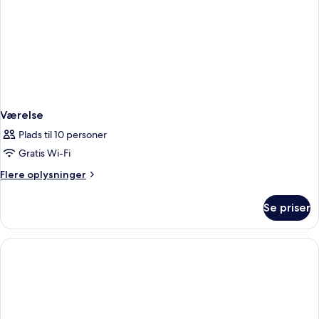
have
Værelse
Plads til 10 personer
Gratis Wi-Fi
Flere
Flere oplysninger
oplysninger
om
Se priser
Værelse