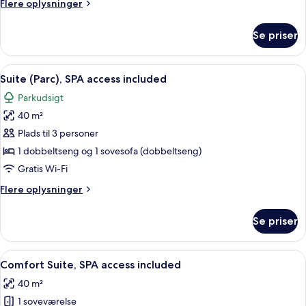
Flere
Flere oplysninger
Use,
oplysninger
SPA
om
Se priser
Design
access
Double
included
Room
Indlæs
Et moderne hotelværelse med en sofa, 
7
Single
Suite (Parc), SPA access included
alle
Use,
Parkudsigt
SPA
billeder
access
40 m²
af
included
Suite
Plads til 3 personer
(Parc),
1 dobbeltseng og 1 sovesofa (dobbeltseng)
SPA
Gratis Wi-Fi
access
Flere
Flere oplysninger
included
oplysninger
om
Se priser
Suite
(Parc),
SPA
Indlæs
Et hotelværelse med seng, skrivebord, 
4
access
Comfort Suite, SPA access included
alle
included
40 m²
billeder
1 soveværelse
af