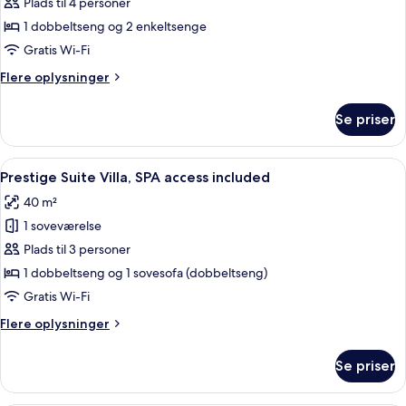
Suite
Plads til 4 personer
access
Murialdo
included
1 dobbeltseng og 2 enkeltsenge
Elite,
Gratis Wi-Fi
SPA
Flere
Flere oplysninger
access
oplysninger
included
om
Se priser
Suite
Murialdo
Elite,
Indlæs
Et hotelværelse med en stor seng, et s
9
SPA
Prestige Suite Villa, SPA access included
alle
access
40 m²
included
billeder
1 soveværelse
af
Prestige
Plads til 3 personer
Suite
1 dobbeltseng og 1 sovesofa (dobbeltseng)
Villa,
Gratis Wi-Fi
SPA
Flere
Flere oplysninger
access
oplysninger
included
om
Se priser
Prestige
Suite
Villa,