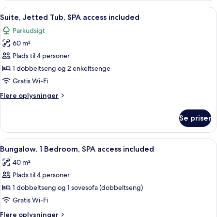
SPA
Indlæs
Et hotelværelse med seng, jacuzzi og b
15
access
Suite, Jetted Tub, SPA access included
alle
included
Parkudsigt
billeder
60 m²
af
Suite,
Plads til 4 personer
Jetted
1 dobbeltseng og 2 enkeltsenge
Tub,
Gratis Wi-Fi
SPA
Flere
Flere oplysninger
access
oplysninger
included
om
Se priser
Suite,
Jetted
Tub,
Indlæs
Et hotelværelse med to senge, hvide 
10
SPA
Bungalow, 1 Bedroom, SPA access included
alle
access
40 m²
included
billeder
Plads til 4 personer
af
Bungalow,
1 dobbeltseng og 1 sovesofa (dobbeltseng)
1
Gratis Wi-Fi
Bedroom,
Flere
Flere oplysninger